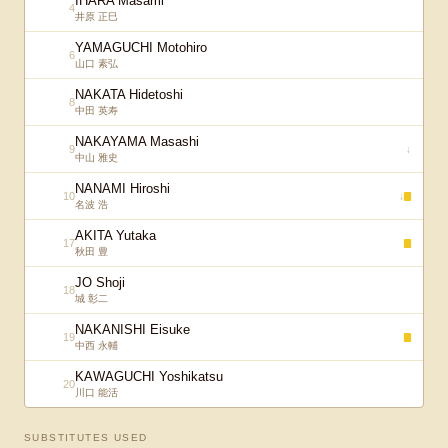
IHARA Masami
4
井原 正巳
YAMAGUCHI Motohiro
6
山口 素弘
NAKATA Hidetoshi
8
中田 英寿
NAKAYAMA Masashi
9
↓
中山 雅史
NANAMI Hiroshi
10
↓
名波 浩
AKITA Yutaka
17
秋田 豊
JO Shoji
18
城 彰二
NAKANISHI Eisuke
19
中西 永輔
KAWAGUCHI Yoshikatsu
20
川口 能活
SUBSTITUTES USED