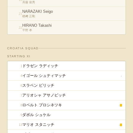
斉藤 俊秀
NARAZAKI Seigo
21
楢﨑 正剛
HIRANO Takashi
22
平野 孝
CROATIA
SQUAD
STARTING XI
ドラゼン ラディッチ
1
イゴール シュティマッチ
4
↓
スラベン ビリッチ
6
アリオシャ アサノビッチ
7
ロベルト プロシネツキ
8
↓
ダボル シュケル
9
マリオ スタニッチ
13
↓