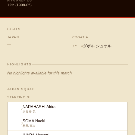
FIFA RANKING
12th (1998-05)
GOALS
JAPAN
CROATIA
—
ダボル シュケル
77
'
HIGHLIGHTS
No highlights available for this match.
JAPAN SQUAD
STARTING XI
NARAHASHI Akira
2
↓
名良橋 晃
SOMA Naoki
3
相馬 直樹