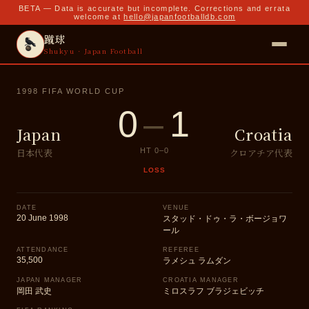
BETA — Data is accurate but incomplete. Corrections and errata
welcome at
hello@japanfootballdb.com
蹴球
Shukyu · Japan Football
1998 FIFA WORLD CUP
0
–
1
Japan
Croatia
日本代表
クロアチア代表
HT
0
–
0
LOSS
DATE
VENUE
20 June 1998
スタッド・ドゥ・ラ・ボージョワ
ール
ATTENDANCE
REFEREE
35,500
ラメシュ ラムダン
JAPAN MANAGER
CROATIA MANAGER
岡田 武史
ミロスラフ ブラジェビッチ