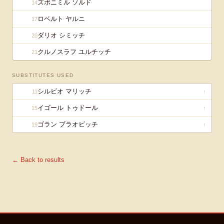
ズボニミル ソルド
14
ロベルト ヤルニ
17
ダリオ シミッチ
20
クルノスラフ ユルチッチ
21
SUBSTITUTES USED
シルビオ マリッチ
11
↑
イゴール トゥドール
15
↑
ゴラン ブラオビッチ
19
↑
← Back to results