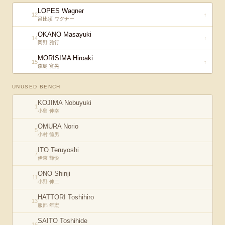
LOPES Wagner
12
↑
呂比須 ワグナー
OKANO Masayuki
14
↑
岡野 雅行
MORISIMA Hiroaki
15
↑
森島 寛晃
UNUSED BENCH
KOJIMA Nobuyuki
1
小島 伸幸
OMURA Norio
5
小村 徳男
ITO Teruyoshi
7
伊東 輝悦
ONO Shinji
11
小野 伸二
HATTORI Toshihiro
13
服部 年宏
SAITO Toshihide
16