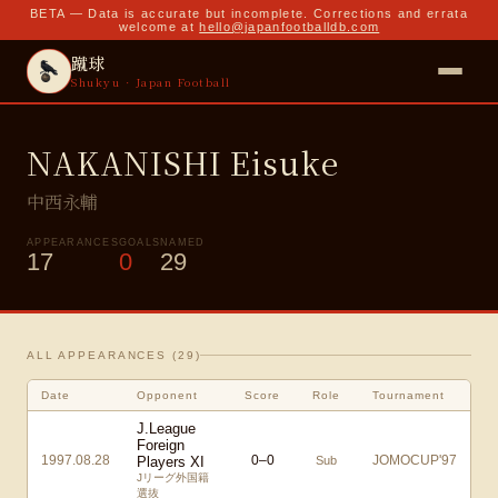
BETA — Data is accurate but incomplete. Corrections and errata
welcome at
hello@japanfootballdb.com
蹴球
Shukyu · Japan Football
NAKANISHI Eisuke
中西永輔
APPEARANCES
GOALS
NAMED
17
0
29
ALL APPEARANCES (
29
)
Date
Opponent
Score
Role
Tournament
J.League
Foreign
1997.08.28
0
–
0
JOMOCUP'97
Players XI
Sub
Jリーグ外国籍
選抜