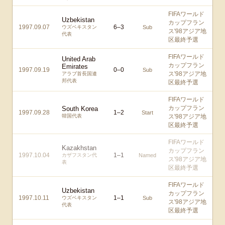
FIFAワールド
Uzbekistan
カップフラン
1997.09.07
6
–
3
ウズベキスタン
Sub
ス'98アジア地
代表
区最終予選
FIFAワールド
United Arab
カップフラン
Emirates
1997.09.19
0
–
0
Sub
ス'98アジア地
アラブ首長国連
邦代表
区最終予選
FIFAワールド
カップフラン
South Korea
1997.09.28
1
–
2
Start
韓国代表
ス'98アジア地
区最終予選
FIFAワールド
Kazakhstan
カップフラン
1997.10.04
1
–
1
カザフスタン代
Named
ス'98アジア地
表
区最終予選
FIFAワールド
Uzbekistan
カップフラン
1997.10.11
1
–
1
ウズベキスタン
Sub
ス'98アジア地
代表
区最終予選