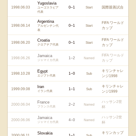
Yugoslavia
1998.06.03
0
–
1
国際親善試合
Start
ユーゴスラビア
代表
Argentina
FIFA ワールド
1998.06.14
0
–
1
Start
アルゼンチン代
カップ
表
FIFA ワールド
Croatia
1998.06.20
0
–
1
Start
クロアチア代表
カップ
FIFA ワールド
Jamaica
1998.06.26
1
–
2
Named
ジャマイカ代表
カップ
キリンチャレ
Egypt
1998.10.28
1
–
0
Sub
エジプト代表
ンジ1998
キリンチャレ
Iran
1999.09.08
1
–
1
Sub
イラン代表
ンジ1999
ハッサン2世
France
2000.06.04
2
–
2
Named
フランス代表
杯
ハッサン2世
Jamaica
2000.06.06
4
–
0
Named
ジャマイカ代表
杯
キリンカップ
Slovakia
2000.06.11
1
–
1
Sub