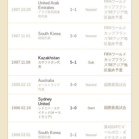
FIFAワールド
United Arab
カップフラン
Emirates
1997.10.26
1
–
1
Named
ス'98アジア地
アラブ首長国連
邦代表
区最終予選
FIFAワールド
カップフラン
South Korea
1997.11.01
2
–
0
Named
韓国代表
ス'98アジア地
区最終予選
FIFAワールド
Kazakhstan
カップフラン
1997.11.08
5
–
1
カザフスタン代
Sub
ス'98アジア地
表
区最終予選
Australia
1998.02.15
3
–
0
国際親善試合
Named
オーストラリア
代表
Sydney
United
国際親善試合
1998.02.19
1
–
0
Start
シドニー・ユナ
イテッド(オース
トラリア)
第4回AFCマ
ールボロ・ダ
South Korea
1998.03.01
2
–
1
Named
韓国代表
イナスティカ