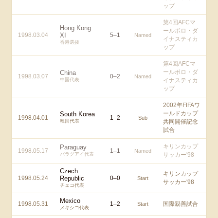
ップ
第4回AFCマ
Hong Kong
ールボロ・ダ
1998.03.04
XI
5
–
1
Named
イナスティカ
香港選抜
ップ
第4回AFCマ
ールボロ・ダ
China
1998.03.07
0
–
2
Named
中国代表
イナスティカ
ップ
2002年FIFAワ
ールドカップ
South Korea
1998.04.01
1
–
2
Sub
韓国代表
共同開催記念
試合
キリンカップ
Paraguay
1998.05.17
1
–
1
Named
パラグアイ代表
サッカー'98
Czech
キリンカップ
1998.05.24
Republic
0
–
0
Start
サッカー'98
チェコ代表
Mexico
1998.05.31
1
–
2
国際親善試合
Start
メキシコ代表