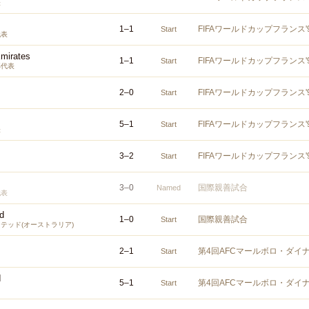
表
1
–
1
FIFAワールドカップフランス
Start
代表
Emirates
1
–
1
FIFAワールドカップフランス
Start
邦代表
2
–
0
FIFAワールドカップフランス
Start
5
–
1
FIFAワールドカップフランス
Start
表
3
–
2
FIFAワールドカップフランス
Start
3
–
0
国際親善試合
Named
代表
d
1
–
0
国際親善試合
Start
テッド(オーストラリア)
2
–
1
第4回AFCマールボロ・ダイ
Start
I
5
–
1
第4回AFCマールボロ・ダイ
Start