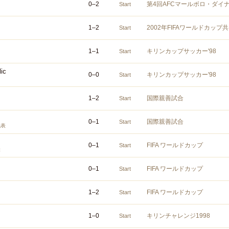
0
–
2
第4回AFCマールボロ・ダイ
Start
1
–
2
2002年FIFAワールドカッ
Start
1
–
1
キリンカップサッカー'98
Start
ic
0
–
0
キリンカップサッカー'98
Start
1
–
2
国際親善試合
Start
0
–
1
国際親善試合
Start
代表
0
–
1
FIFA ワールドカップ
Start
表
0
–
1
FIFA ワールドカップ
Start
1
–
2
FIFA ワールドカップ
Start
1
–
0
キリンチャレンジ1998
Start