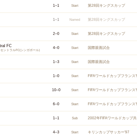
1
–
1
第28回キングスカップ
Start
1
–
1
第28回キングスカップ
Named
2
–
0
第28回キングスカップ
Start
tral FC
4
–
0
国際親善試合
Start
セントラルFC(シンガポール)
1
–
3
国際親善試合
Start
1
–
0
FIFAワールドカップフランス
Start
10
–
0
FIFAワールドカップフランス
Start
6
–
0
FIFAワールドカップフランス
Start
1
–
1
2002年FIFAワールドカッ
Sub
4
–
3
キリンカップサッカー'97
Start