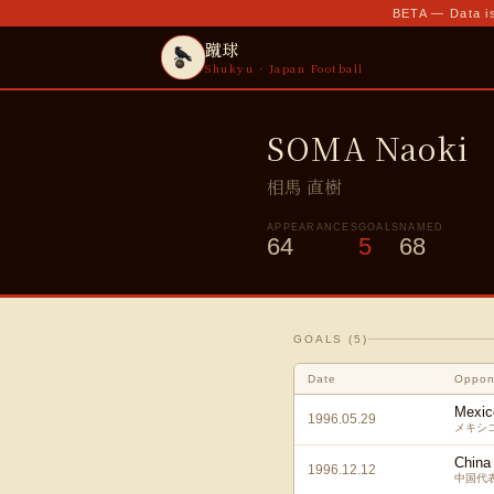
BETA — Data is
蹴球
Shukyu · Japan Football
SOMA Naoki
相馬 直樹
APPEARANCES
GOALS
NAMED
64
5
68
GOALS (
5
)
Date
Oppon
Mexic
1996.05.29
メキシ
China
1996.12.12
中国代