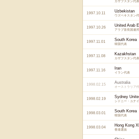
カザフスタン代
Uzbekistan
1997.10.11
ウズベキスタン
United Arab 
1997.10.26
アラブ首長国連
South Korea
1997.11.01
韓国代表
Kazakhstan
1997.11.08
カザフスタン代
Iran
1997.11.16
イラン代表
Australia
1998.02.15
オーストラリア
Sydney Unite
1998.02.19
シドニー・ユナイ
South Korea
1998.03.01
韓国代表
Hong Kong X
1998.03.04
香港選抜