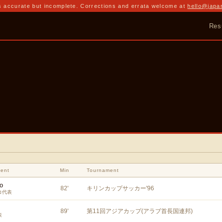
 accurate but incomplete. Corrections and errata welcome at
hello@japa
Res
ent
Min
Tournament
o
82
'
キリンカップサッカー'96
コ代表
89
'
第11回アジアカップ(アラブ首長国連邦)
表