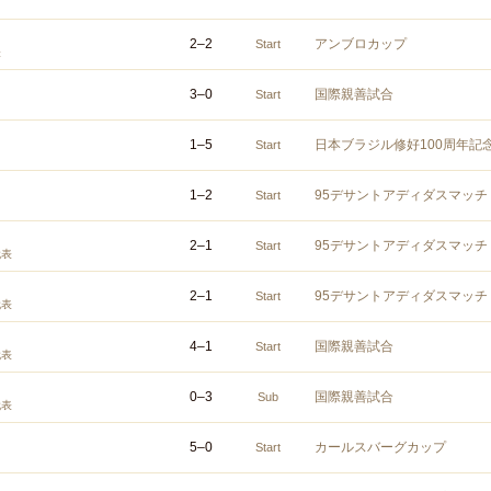
2
–
2
アンブロカップ
Start
表
3
–
0
国際親善試合
Start
1
–
5
日本ブラジル修好100周年記
Start
1
–
2
95デサントアディダスマッチ
Start
2
–
1
95デサントアディダスマッチ
Start
代表
2
–
1
95デサントアディダスマッチ
Start
代表
4
–
1
国際親善試合
Start
代表
0
–
3
国際親善試合
Sub
代表
5
–
0
カールスバーグカップ
Start