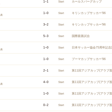
1
–
1
カールスバーグカップ
Start
表
1
–
0
キリンカップサッカー'96
Start
代表
3
–
2
キリンカップサッカー'96
Start
5
–
3
国際親善試合
Start
1
–
0
日本サッカー協会75周年記念
Start
代表
1
–
0
プーマカップサッカー'96
Start
2
–
1
第11回アジアカップ(アラブ首
Start
4
–
0
第11回アジアカップ(アラブ首
Start
代表
1
–
0
第11回アジアカップ(アラブ首
Start
0
–
2
第11回アジアカップ(アラブ首
Start