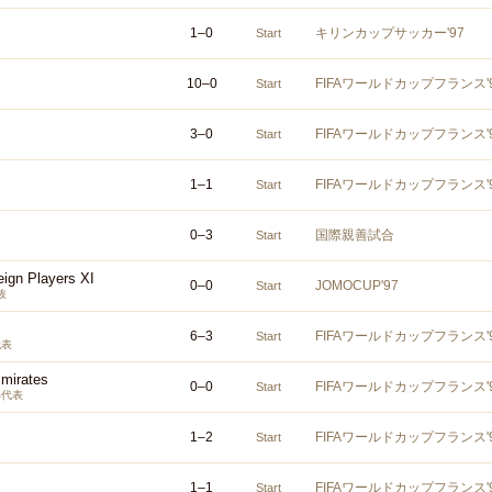
1
–
0
キリンカップサッカー'97
Start
10
–
0
FIFAワールドカップフランス
Start
3
–
0
FIFAワールドカップフランス
Start
1
–
1
FIFAワールドカップフランス
Start
0
–
3
国際親善試合
Start
eign Players XI
0
–
0
JOMOCUP'97
Start
抜
6
–
3
FIFAワールドカップフランス
Start
代表
Emirates
0
–
0
FIFAワールドカップフランス
Start
邦代表
1
–
2
FIFAワールドカップフランス
Start
1
–
1
FIFAワールドカップフランス
Start