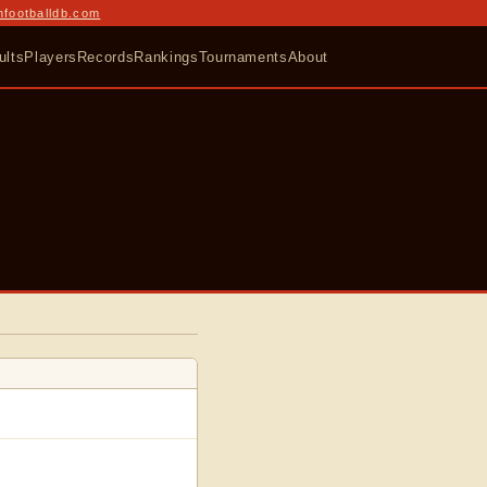
nfootballdb.com
ults
Players
Records
Rankings
Tournaments
About