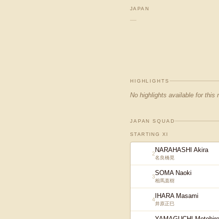
JAPAN
—
HIGHLIGHTS
No highlights available for this
JAPAN SQUAD
STARTING XI
NARAHASHI Akira
2
名良橋晃
SOMA Naoki
3
相馬直樹
IHARA Masami
4
井原正巳
YAMAGUCHI Motohir