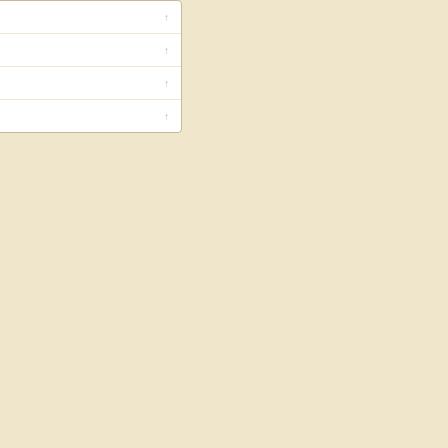
↑
↑
↑
↑