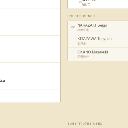
18
↓
城彰二
UNUSED BENCH
NARAZAKI Seigo
GK
楢﨑正剛
KITAZAWA Tsuyoshi
北澤豪
OKANO Masayuki
岡野雅行
tsu
↓
SUBSTITUTES USED