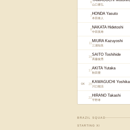
6
山口素弘
HONDA Yasuto
7
本田泰人
NAKATA Hidetoshi
8
中田英寿
MIURA Kazuyoshi
11
三浦知良
SAITO Toshihide
16
斉藤俊秀
AKITA Yutaka
17
秋田豊
KAWAGUCHI Yoshika
20
GK
川口能活
HIRANO Takashi
22
平野孝
BRAZIL
SQUAD
STARTING XI