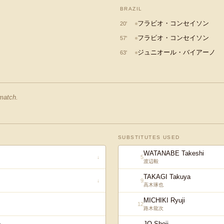
BRAZIL
フラビオ・コンセイソン
20
'
フラビオ・コンセイソン
57
'
ジュニオール・バイアーノ
63
'
 match.
SUBSTITUTES USED
WATANABE Takeshi
5
↓
渡辺毅
TAKAGI Takuya
9
↓
高木琢也
MICHIKI Ryuji
12
路木龍次
o
JO Shoji