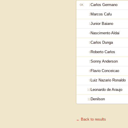
Carlos Germano
1
GK
Marcos Cafu
2
Junior Baiano
3
Nascimento Aldai
4
Carlos Dunga
5
Roberto Carlos
6
Sonny Anderson
7
Flavio Conceicao
8
Luiz Nazario Ronaldo
9
Leonardo de Araujo
10
Denilson
11
← Back to results