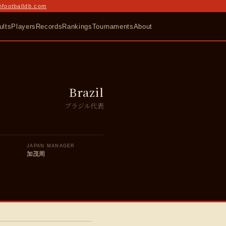
nfootballdb.com
ults
Players
Records
Rankings
Tournaments
About
Brazil
ブラジル代表
JAPAN MANAGER
加茂周