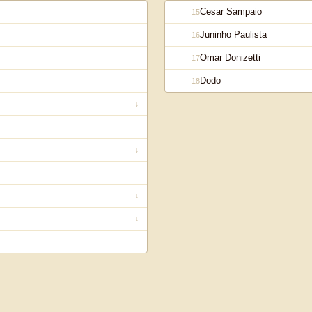
Cesar Sampaio
15
Juninho Paulista
16
Omar Donizetti
17
Dodo
18
↓
↓
↓
↓