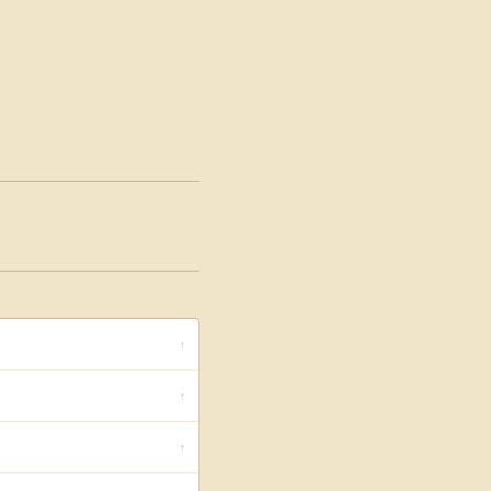
↑
↑
↑