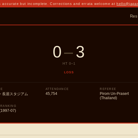
 accurate but incomplete. Corrections and errata welcome at
hello@japa
Res
0
–
3
HT
0
–
1
LOSS
UE
ATTENDANCE
REFEREE
45,754
Pirom Un-Prasert
・長居スタジアム
(Thailand)
 RANKING
(1997-07)