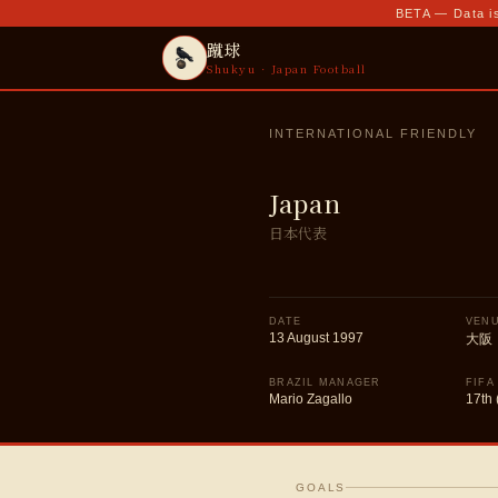
BETA — Data is
蹴球
Shukyu · Japan Football
INTERNATIONAL FRIENDLY
Japan
日本代表
DATE
VEN
13 August 1997
大阪
BRAZIL MANAGER
FIFA
Mario Zagallo
17th 
GOALS