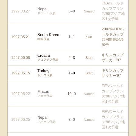
FIFAワールド
カップフラン
Nepal
1997.03.27
6
–
0
Named
ネパール代表
ス'98アジア地
区1次予選
2002年FIFAワ
ールドカップ
South Korea
1997.05.21
1
–
1
Sub
韓国代表
共同開催記念
試合
キリンカップ
Croatia
1997.06.08
4
–
3
Start
クロアチア代表
サッカー'97
キリンカップ
Turkey
1997.06.15
1
–
0
Start
トルコ代表
サッカー'97
FIFAワールド
カップフラン
Macau
1997.06.22
10
–
0
Named
マカオ代表
ス'98アジア地
区1次予選
FIFAワールド
カップフラン
Nepal
1997.06.25
3
–
0
Named
ネパール代表
ス'98アジア地
区1次予選