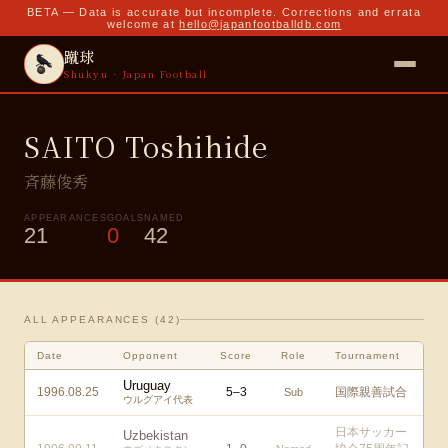
BETA — Data is accurate but incomplete. Corrections and errata
welcome at
hello@japanfootballdb.com
蹴球
Shukyu · Japan Football
SAITO Toshihide
斉藤俊秀
APPEARANCES
GOALS
NAMED
21
0
42
ALL APPEARANCES (
42
)
Date
Opponent
Score
Role
Tournament
Uruguay
1996.08.25
5
–
3
国際親善試合
Sub
ウルグアイ代表
日本サッカー
Uzbekistan