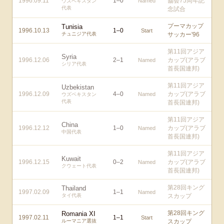
1996.09.11
1
–
0
協会75周年記
Named
ウズベキスタン
代表
念試合
プーマカップ
Tunisia
1996.10.13
1
–
0
Start
チュニジア代表
サッカー'96
第11回アジア
Syria
1996.12.06
2
–
1
カップ(アラブ
Named
シリア代表
首長国連邦)
第11回アジア
Uzbekistan
1996.12.09
4
–
0
カップ(アラブ
Named
ウズベキスタン
代表
首長国連邦)
第11回アジア
China
1996.12.12
1
–
0
カップ(アラブ
Named
中国代表
首長国連邦)
第11回アジア
Kuwait
1996.12.15
0
–
2
カップ(アラブ
Named
クウェート代表
首長国連邦)
第28回キング
Thailand
1997.02.09
1
–
1
Named
タイ代表
スカップ
第28回キング
Romania XI
1997.02.11
1
–
1
Start
ルーマニア選抜
スカップ