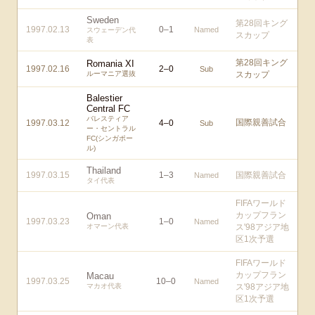
Sweden
第28回キング
1997.02.13
0
–
1
Named
スウェーデン代
スカップ
表
第28回キング
Romania XI
1997.02.16
2
–
0
Sub
ルーマニア選抜
スカップ
Balestier
Central FC
バレスティア
国際親善試合
1997.03.12
4
–
0
Sub
ー・セントラル
FC(シンガポー
ル)
Thailand
1997.03.15
1
–
3
国際親善試合
Named
タイ代表
FIFAワールド
カップフラン
Oman
1997.03.23
1
–
0
Named
オマーン代表
ス'98アジア地
区1次予選
FIFAワールド
カップフラン
Macau
1997.03.25
10
–
0
Named
マカオ代表
ス'98アジア地
区1次予選