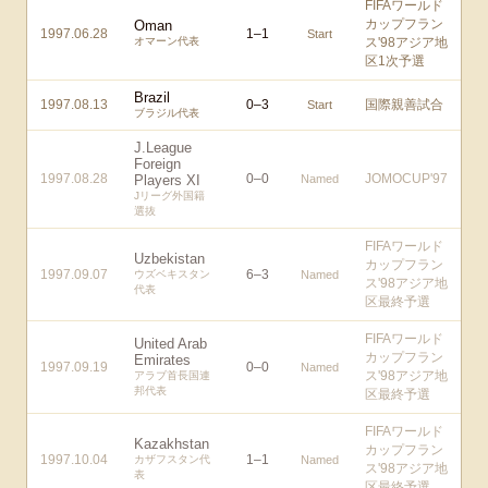
FIFAワールド
カップフラン
Oman
1997.06.28
1
–
1
Start
オマーン代表
ス'98アジア地
区1次予選
Brazil
1997.08.13
0
–
3
国際親善試合
Start
ブラジル代表
J.League
Foreign
1997.08.28
0
–
0
JOMOCUP'97
Players XI
Named
Jリーグ外国籍
選抜
FIFAワールド
Uzbekistan
カップフラン
1997.09.07
6
–
3
ウズベキスタン
Named
ス'98アジア地
代表
区最終予選
FIFAワールド
United Arab
カップフラン
Emirates
1997.09.19
0
–
0
Named
ス'98アジア地
アラブ首長国連
邦代表
区最終予選
FIFAワールド
Kazakhstan
カップフラン
1997.10.04
1
–
1
カザフスタン代
Named
ス'98アジア地
表
区最終予選