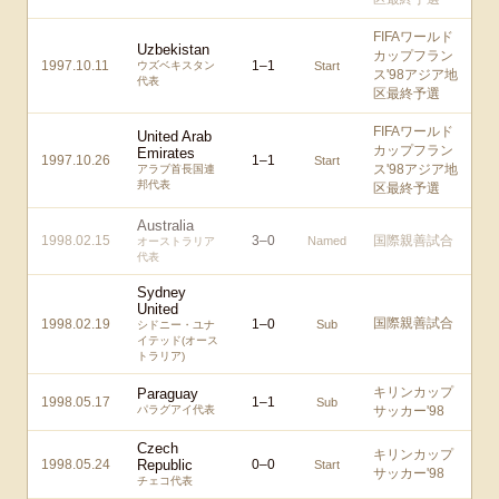
FIFAワールド
Uzbekistan
カップフラン
1997.10.11
1
–
1
ウズベキスタン
Start
ス'98アジア地
代表
区最終予選
FIFAワールド
United Arab
カップフラン
Emirates
1997.10.26
1
–
1
Start
ス'98アジア地
アラブ首長国連
邦代表
区最終予選
Australia
1998.02.15
3
–
0
国際親善試合
Named
オーストラリア
代表
Sydney
United
国際親善試合
1998.02.19
1
–
0
Sub
シドニー・ユナ
イテッド(オース
トラリア)
キリンカップ
Paraguay
1998.05.17
1
–
1
Sub
パラグアイ代表
サッカー'98
Czech
キリンカップ
1998.05.24
Republic
0
–
0
Start
サッカー'98
チェコ代表