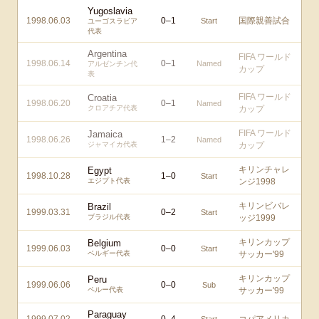
Yugoslavia
1998.06.03
0
–
1
国際親善試合
Start
ユーゴスラビア
代表
Argentina
FIFA ワールド
1998.06.14
0
–
1
Named
アルゼンチン代
カップ
表
FIFA ワールド
Croatia
1998.06.20
0
–
1
Named
クロアチア代表
カップ
FIFA ワールド
Jamaica
1998.06.26
1
–
2
Named
ジャマイカ代表
カップ
キリンチャレ
Egypt
1998.10.28
1
–
0
Start
エジプト代表
ンジ1998
キリンビバレ
Brazil
1999.03.31
0
–
2
Start
ブラジル代表
ッジ1999
キリンカップ
Belgium
1999.06.03
0
–
0
Start
ベルギー代表
サッカー'99
キリンカップ
Peru
1999.06.06
0
–
0
Sub
ペルー代表
サッカー'99
Paraguay