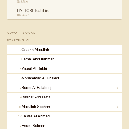
路木龍次
HATTORI Toshihiro
服部年宏
KUWAIT
SQUAD
STARTING XI
Osama Abdullah
2
Jamal Abdulrahman
3
Yousif Al Dakhi
4
Mohammad Al Khaledi
5
Bader Al Halabeej
7
↓
Bashar Abdulaziz
9
Abdullah Seehan
11
↓
Fawaz Al Ahmad
12
Esam Sakeen
17