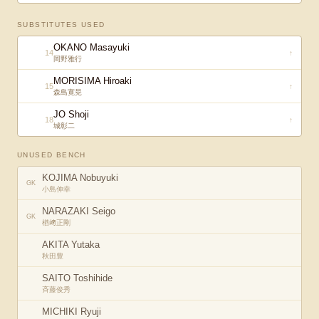
SUBSTITUTES USED
OKANO Masayuki
14
↑
岡野雅行
MORISIMA Hiroaki
15
↑
森島寛晃
JO Shoji
18
↑
城彰二
UNUSED BENCH
KOJIMA Nobuyuki
GK
小島伸幸
NARAZAKI Seigo
GK
楢﨑正剛
AKITA Yutaka
秋田豊
SAITO Toshihide
斉藤俊秀
MICHIKI Ryuji