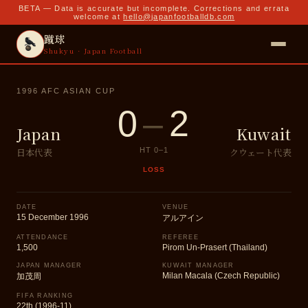
BETA — Data is accurate but incomplete. Corrections and errata
welcome at
hello@japanfootballdb.com
蹴球
Shukyu · Japan Football
1996 AFC ASIAN CUP
0
–
2
Japan
Kuwait
日本代表
クウェート代表
HT
0
–
1
LOSS
DATE
VENUE
15 December 1996
アルアイン
ATTENDANCE
REFEREE
1,500
Pirom Un-Prasert (Thailand)
JAPAN MANAGER
KUWAIT MANAGER
Milan Macala (Czech Republic)
加茂周
FIFA RANKING
22th (1996-11)