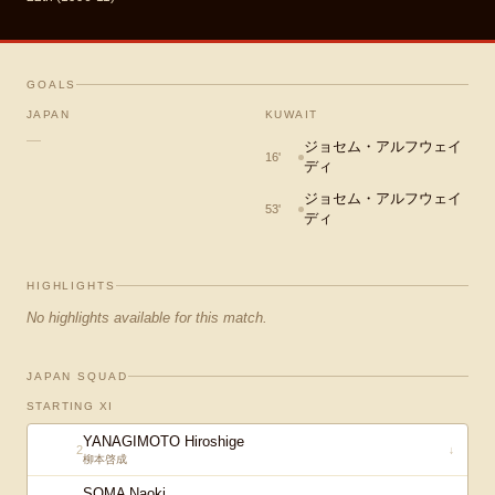
GOALS
JAPAN
KUWAIT
—
ジョセム・アルフウェイ
16
'
ディ
ジョセム・アルフウェイ
53
'
ディ
HIGHLIGHTS
No highlights available for this match.
JAPAN SQUAD
STARTING XI
YANAGIMOTO Hiroshige
2
↓
柳本啓成
SOMA Naoki