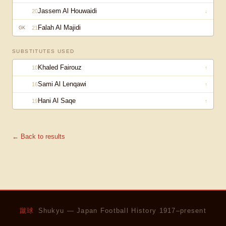
Jassem Al Houwaidi
20
↓
Falah Al Majidi
21
GK
SUBSTITUTES USED
Khaled Fairouz
10
↑
Sami Al Lenqawi
16
↑
Hani Al Saqe
19
↑
← Back to results
蹴球
Shukyu — Japan Football History 1917–present