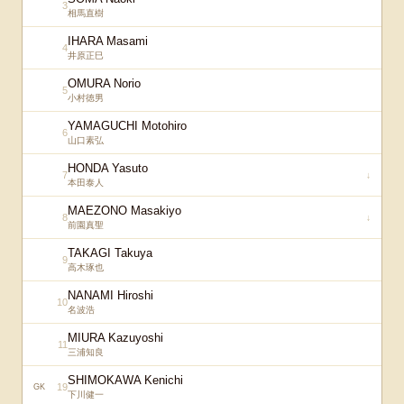
3
相馬直樹
IHARA Masami
4
井原正巳
OMURA Norio
5
小村徳男
YAMAGUCHI Motohiro
6
山口素弘
HONDA Yasuto
7
↓
本田泰人
MAEZONO Masakiyo
8
↓
前園真聖
TAKAGI Takuya
9
高木琢也
NANAMI Hiroshi
10
名波浩
MIURA Kazuyoshi
11
三浦知良
SHIMOKAWA Kenichi
19
GK
下川健一