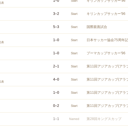
1
–
0
キリンカップサッカー'96
Start
代表
3
–
2
キリンカップサッカー'96
Start
5
–
3
国際親善試合
Start
1
–
0
日本サッカー協会75周年
Start
代表
1
–
0
プーマカップサッカー'96
Start
2
–
1
第11回アジアカップ(アラ
Start
4
–
0
第11回アジアカップ(アラ
Start
代表
1
–
0
第11回アジアカップ(アラ
Start
0
–
2
第11回アジアカップ(アラ
Start
1
–
1
第28回キングスカップ
Named