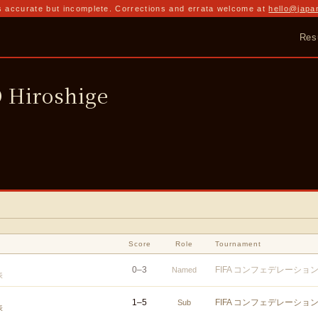
 accurate but incomplete. Corrections and errata welcome at
hello@japa
Res
Hiroshige
Score
Role
Tournament
0
–
3
FIFA コンフェデレーショ
Named
表
1
–
5
FIFA コンフェデレーショ
Sub
表