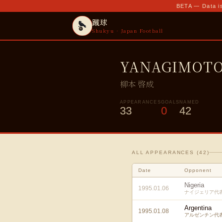
BETA — Data is
蹴球
Shukyu · Japan Football
YANAGIMOTO 
柳本 啓成
APPEARANCES
GOALS
NAMED
33
0
42
ALL APPEARANCES (
42
)
Date
Opponent
Nigeria
1995.01.06
ナイジェリア代
Argentina
1995.01.08
アルゼンチン代