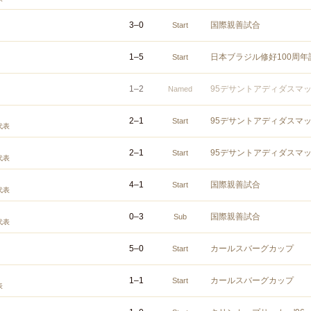
3
–
0
国際親善試合
Start
1
–
5
日本ブラジル修好100周
Start
1
–
2
95デサントアディダスマ
Named
2
–
1
95デサントアディダスマ
Start
代表
2
–
1
95デサントアディダスマ
Start
代表
4
–
1
国際親善試合
Start
代表
0
–
3
国際親善試合
Sub
代表
5
–
0
カールスバーグカップ
Start
1
–
1
カールスバーグカップ
Start
表