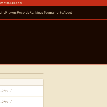
nfootballdb.com
ults
Players
Records
Rankings
Tournaments
About
ンズカップ
ンズカップ