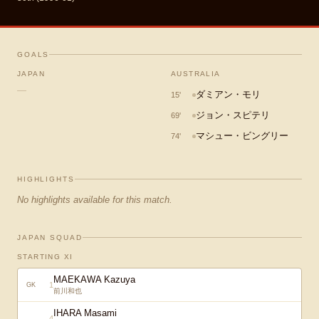
GOALS
JAPAN
AUSTRALIA
—
ダミアン・モリ
15
'
ジョン・スピテリ
69
'
マシュー・ビングリー
74
'
HIGHLIGHTS
No highlights available for this match.
JAPAN SQUAD
STARTING XI
MAEKAWA Kazuya
1
GK
前川和也
IHARA Masami
4