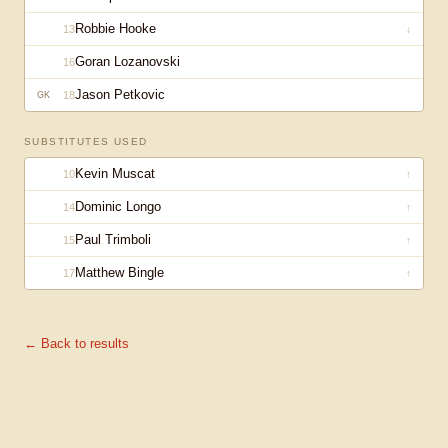
Robbie Hooke
13
↓
Goran Lozanovski
16
Jason Petkovic
18
GK
SUBSTITUTES USED
Kevin Muscat
10
↑
Dominic Longo
14
↑
Paul Trimboli
15
↑
Matthew Bingle
17
↑
← Back to results