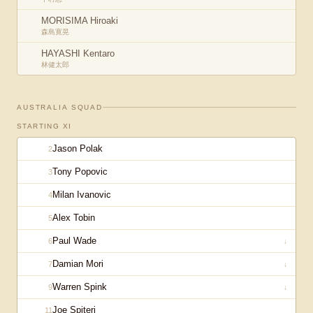
MORISIMA Hiroaki
森島寛晃
HAYASHI Kentaro
林健太郎
AUSTRALIA
SQUAD
STARTING XI
Jason Polak
2
Tony Popovic
3
Milan Ivanovic
4
Alex Tobin
5
Paul Wade
6
↓
Damian Mori
7
↓
Warren Spink
9
↓
Joe Spiteri
11