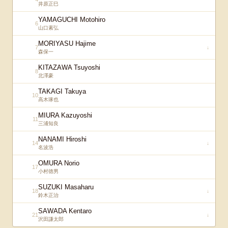
井原正巳
YAMAGUCHI Motohiro
6
山口素弘
MORIYASU Hajime
7
↓
森保一
KITAZAWA Tsuyoshi
8
北澤豪
TAKAGI Takuya
10
高木琢也
MIURA Kazuyoshi
11
三浦知良
NANAMI Hiroshi
14
↓
名波浩
OMURA Norio
17
小村徳男
SUZUKI Masaharu
18
↓
鈴木正治
SAWADA Kentaro
21
↓
沢田謙太郎