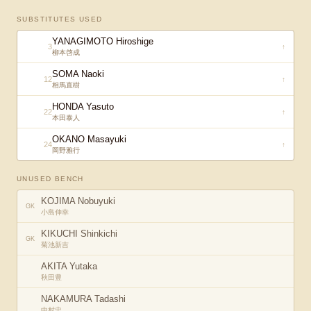
SUBSTITUTES USED
YANAGIMOTO Hiroshige
3
↑
柳本啓成
SOMA Naoki
12
↑
相馬直樹
HONDA Yasuto
22
↑
本田泰人
OKANO Masayuki
24
↑
岡野雅行
UNUSED BENCH
KOJIMA Nobuyuki
GK
小島伸幸
KIKUCHI Shinkichi
GK
菊池新吉
AKITA Yutaka
秋田豊
NAKAMURA Tadashi
中村忠