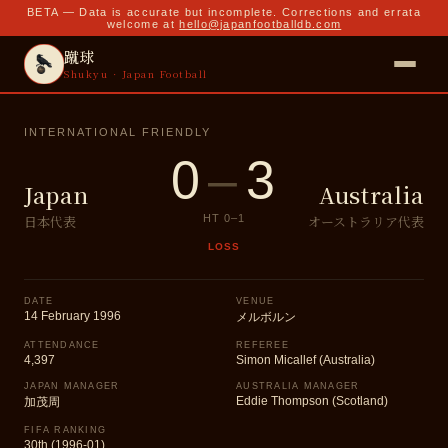
BETA — Data is accurate but incomplete. Corrections and errata
welcome at
hello@japanfootballdb.com
蹴球
Shukyu · Japan Football
INTERNATIONAL FRIENDLY
0
–
3
Japan
Australia
日本代表
オーストラリア代表
HT
0
–
1
LOSS
DATE
VENUE
14 February 1996
メルボルン
ATTENDANCE
REFEREE
4,397
Simon Micallef (Australia)
JAPAN MANAGER
AUSTRALIA MANAGER
Eddie Thompson (Scotland)
加茂周
FIFA RANKING
30th (1996-01)