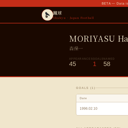
BETA — Data is
蹴球
Shukyu · Japan Football
MORIYASU Ha
森保一
APPEARANCES
GOALS
NAMED
45
1
58
GOALS (
1
)
Date
1996.02.10