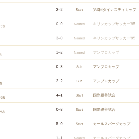
2
–
2
第3回ダイナスティカップ
Start
0
–
0
キリンカップサッカー'95
Named
代表
3
–
0
キリンカップサッカー'95
Named
1
–
2
アンブロカップ
Named
表
0
–
3
アンブロカップ
Sub
2
–
2
アンブロカップ
Sub
表
4
–
1
国際親善試合
Start
代表
0
–
3
国際親善試合
Start
代表
5
–
0
カールスバーグカップ
Start
1
–
1
カールスバーグカップ
Named