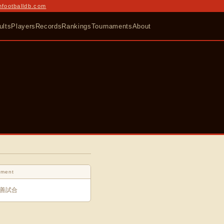
nfootballdb.com
ults
Players
Records
Rankings
Tournaments
About
ament
善試合