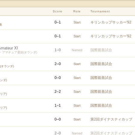
Score
Role
Tournament
0
–
1
キリンカップサッカー'92
Start
表
0
–
1
キリンカップサッカー'92
Start
Amateur XI
1
–
0
国際親善試合
Named
・アマチュア選抜(オランダ)
2
–
0
国際親善試合
Start
(オランダ)
0
–
0
国際親善試合
Start
ンダ)
2
–
2
国際親善試合
Start
リア)
1
–
1
国際親善試合
Start
リア)
0
–
0
第2回ダイナスティカップ
Start
2
–
0
第2回ダイナスティカップ
Named