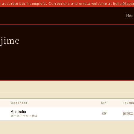
 accurate but incomplete. Corrections and errata welcome at
hello@japa
Res
jime
Opponent
Min
Tourn
Australia
89
'
国際親
オーストラリア代表