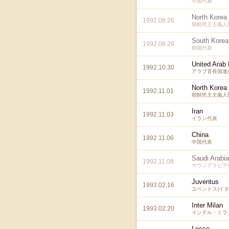
中国代表
North Korea
1992.08.26
朝鮮民主主義人
South Korea
1992.08.29
韓国代表
United Arab
1992.10.30
アラブ首長国連
North Korea
1992.11.01
朝鮮民主主義人
Iran
1992.11.03
イラン代表
China
1992.11.06
中国代表
Saudi Arabia
1992.11.08
サウジアラビア
Juventus
1993.02.16
ユベントス(イタ
Inter Milan
1993.02.20
インテル・ミラノ
Lecce