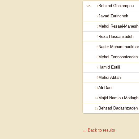
Behzad Gholampou
1
GK
Javad Zarincheh
2
Mehdi Rezaei-Manesh
3
Reza Hassanzadeh
4
Nader Mohammadkhan
5
Mehdi Fonnoonizadeh
6
Hamid Estili
7
Mehdi Abtahi
9
Ali Daei
11
Majid Namjou-Motlagh
14
Behzad Dadashzadeh
19
← Back to results