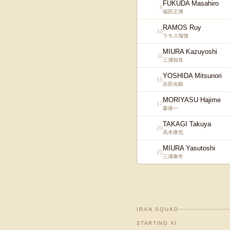
FUKUDA Masahiro
8
福田正博
RAMOS Ruy
10
ラモス瑠偉
MIURA Kazuyoshi
11
三浦知良
YOSHIDA Mitsunori
15
吉田光範
MORIYASU Hajime
17
森保一
TAKAGI Takuya
20
高木琢也
MIURA Yasutoshi
21
三浦泰年
IRAN
SQUAD
STARTING XI