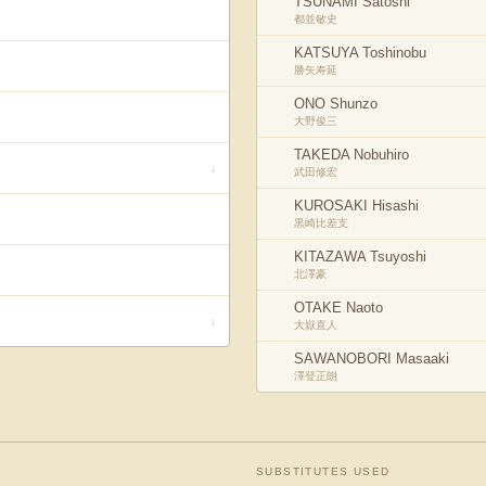
TSUNAMI Satoshi
都並敏史
KATSUYA Toshinobu
勝矢寿延
ONO Shunzo
大野俊三
TAKEDA Nobuhiro
↓
武田修宏
KUROSAKI Hisashi
黒崎比差支
KITAZAWA Tsuyoshi
北澤豪
OTAKE Naoto
↓
大嶽直人
SAWANOBORI Masaaki
澤登正朗
SUBSTITUTES USED