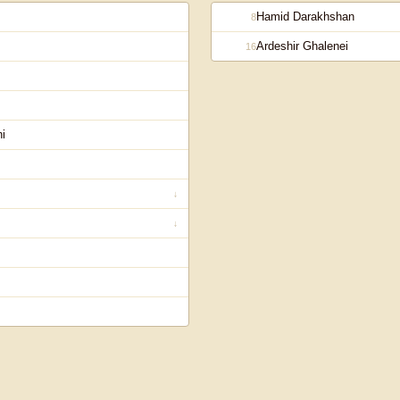
Hamid Darakhshan
8
Ardeshir Ghalenei
16
i
↓
↓