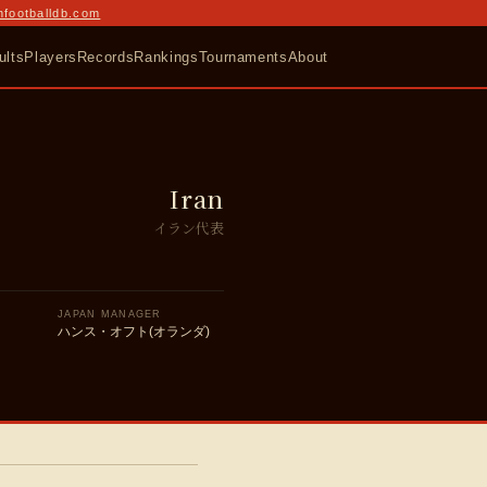
nfootballdb.com
ults
Players
Records
Rankings
Tournaments
About
Iran
イラン代表
JAPAN MANAGER
ハンス・オフト(オランダ)