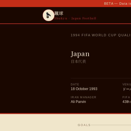
BETA — Data is
蹴球
Shukyu · Japan Football
1994 FIFA WORLD CUP QUALI
Japan
日本代表
DATE
VEN
18 October 1993
ドー
IRAN MANAGER
FIFA
Ali Parvin
43th 
GOALS