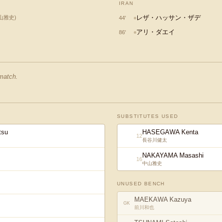
IRAN
レザ・ハッサン・ザデ
山雅史
)
44
'
アリ・ダエイ
86
'
 match.
SUBSTITUTES USED
tsu
HASEGAWA Kenta
12
長谷川健太
NAKAYAMA Masashi
16
中山雅史
UNUSED BENCH
MAEKAWA Kazuya
GK
前川和也