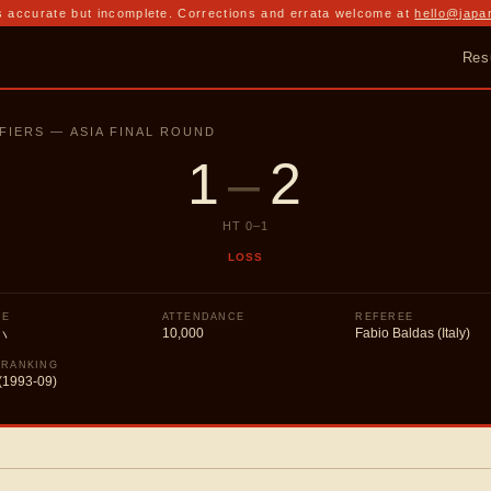
 accurate but incomplete. Corrections and errata welcome at
hello@japa
Res
FIERS — ASIA FINAL ROUND
1
–
2
HT
0
–
1
LOSS
UE
ATTENDANCE
REFEREE
10,000
Fabio Baldas (Italy)
ハ
 RANKING
(1993-09)