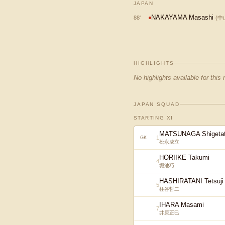
JAPAN
NAKAYAMA Masashi
88
'
(
中
HIGHLIGHTS
No highlights available for this
JAPAN SQUAD
STARTING XI
MATSUNAGA Shigeta
1
GK
松永成立
HORIIKE Takumi
4
堀池巧
HASHIRATANI Tetsuji
5
柱谷哲二
IHARA Masami
7
井原正巳