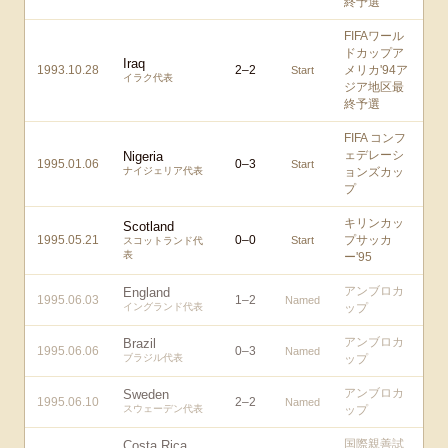
終予選
FIFAワール
ドカップア
Iraq
1993.10.28
2
–
2
メリカ'94ア
Start
イラク代表
ジア地区最
終予選
FIFA コンフ
ェデレーシ
Nigeria
1995.01.06
0
–
3
Start
ナイジェリア代表
ョンズカッ
プ
キリンカッ
Scotland
1995.05.21
0
–
0
プサッカ
Start
スコットランド代
表
ー'95
アンブロカ
England
1995.06.03
1
–
2
Named
イングランド代表
ップ
アンブロカ
Brazil
1995.06.06
0
–
3
Named
ブラジル代表
ップ
アンブロカ
Sweden
1995.06.10
2
–
2
Named
スウェーデン代表
ップ
国際親善試
Costa Rica