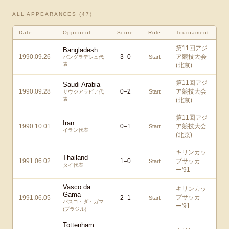
ALL APPEARANCES (
47
)
Date
Opponent
Score
Role
Tournament
第11回アジ
Bangladesh
1990.09.26
3
–
0
ア競技大会
Start
バングラデシュ代
表
(北京)
第11回アジ
Saudi Arabia
1990.09.28
0
–
2
ア競技大会
Start
サウジアラビア代
表
(北京)
第11回アジ
Iran
1990.10.01
0
–
1
ア競技大会
Start
イラン代表
(北京)
キリンカッ
Thailand
1991.06.02
1
–
0
プサッカ
Start
タイ代表
ー'91
Vasco da
キリンカッ
Gama
プサッカ
1991.06.05
2
–
1
Start
バスコ・ダ・ガマ
ー'91
(ブラジル)
Tottenham