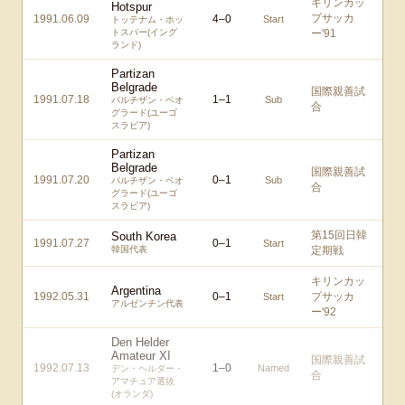
キリンカッ
Hotspur
プサッカ
1991.06.09
4
–
0
Start
トッテナム・ホッ
トスパー(イング
ー'91
ランド)
Partizan
Belgrade
国際親善試
1991.07.18
1
–
1
Sub
パルチザン・ベオ
合
グラード(ユーゴ
スラビア)
Partizan
Belgrade
国際親善試
1991.07.20
0
–
1
Sub
パルチザン・ベオ
合
グラード(ユーゴ
スラビア)
第15回日韓
South Korea
1991.07.27
0
–
1
Start
韓国代表
定期戦
キリンカッ
Argentina
1992.05.31
0
–
1
プサッカ
Start
アルゼンチン代表
ー'92
Den Helder
Amateur XI
国際親善試
1992.07.13
1
–
0
Named
デン・ヘルダー・
合
アマチュア選抜
(オランダ)