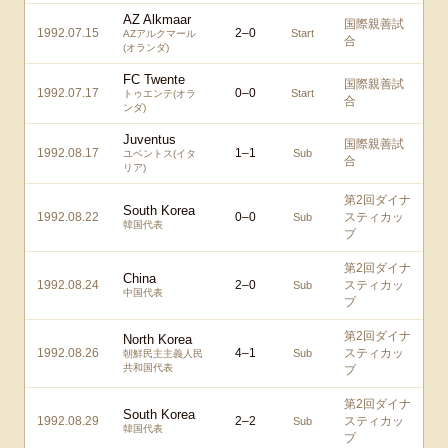
AZ Alkmaar
国際親善試
1992.07.15
2
–
0
Start
AZアルクマール
合
(オランダ)
FC Twente
国際親善試
1992.07.17
0
–
0
Start
トゥエンテ(オラ
合
ンダ)
Juventus
国際親善試
1992.08.17
1
–
1
Sub
ユベントス(イタ
合
リア)
第2回ダイナ
South Korea
1992.08.22
0
–
0
スティカッ
Sub
韓国代表
プ
第2回ダイナ
China
1992.08.24
2
–
0
スティカッ
Sub
中国代表
プ
第2回ダイナ
North Korea
1992.08.26
4
–
1
スティカッ
Sub
朝鮮民主主義人民
共和国代表
プ
第2回ダイナ
South Korea
1992.08.29
2
–
2
スティカッ
Sub
韓国代表
プ