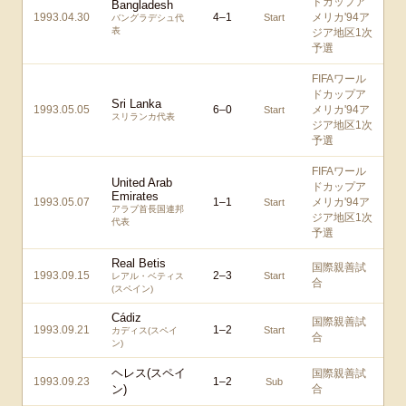
ドカップア
Bangladesh
1993.04.30
4
–
1
メリカ'94ア
Start
バングラデシュ代
表
ジア地区1次
予選
FIFAワール
ドカップア
Sri Lanka
1993.05.05
6
–
0
メリカ'94ア
Start
スリランカ代表
ジア地区1次
予選
FIFAワール
United Arab
ドカップア
Emirates
1993.05.07
1
–
1
メリカ'94ア
Start
アラブ首長国連邦
ジア地区1次
代表
予選
Real Betis
国際親善試
1993.09.15
2
–
3
Start
レアル・ベティス
合
(スペイン)
Cádiz
国際親善試
1993.09.21
1
–
2
Start
カディス(スペイ
合
ン)
ヘレス(スペイ
国際親善試
1993.09.23
1
–
2
Sub
ン)
合