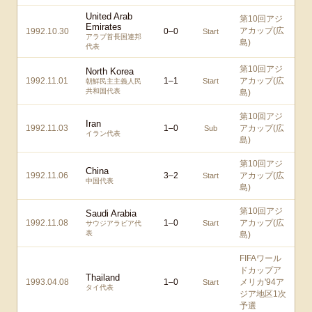
United Arab
第10回アジ
Emirates
アカップ(広
1992.10.30
0
–
0
Start
アラブ首長国連邦
島)
代表
第10回アジ
North Korea
1992.11.01
1
–
1
アカップ(広
Start
朝鮮民主主義人民
共和国代表
島)
第10回アジ
Iran
1992.11.03
1
–
0
アカップ(広
Sub
イラン代表
島)
第10回アジ
China
1992.11.06
3
–
2
アカップ(広
Start
中国代表
島)
第10回アジ
Saudi Arabia
1992.11.08
1
–
0
アカップ(広
Start
サウジアラビア代
表
島)
FIFAワール
ドカップア
Thailand
1993.04.08
1
–
0
メリカ'94ア
Start
タイ代表
ジア地区1次
予選