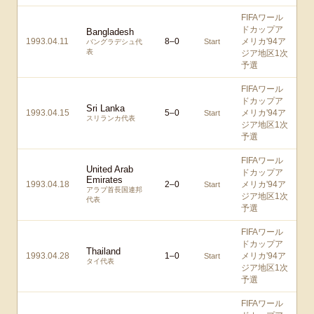
FIFAワール
ドカップア
Bangladesh
1993.04.11
8
–
0
メリカ'94ア
Start
バングラデシュ代
表
ジア地区1次
予選
FIFAワール
ドカップア
Sri Lanka
1993.04.15
5
–
0
メリカ'94ア
Start
スリランカ代表
ジア地区1次
予選
FIFAワール
United Arab
ドカップア
Emirates
1993.04.18
2
–
0
メリカ'94ア
Start
アラブ首長国連邦
ジア地区1次
代表
予選
FIFAワール
ドカップア
Thailand
1993.04.28
1
–
0
メリカ'94ア
Start
タイ代表
ジア地区1次
予選
FIFAワール