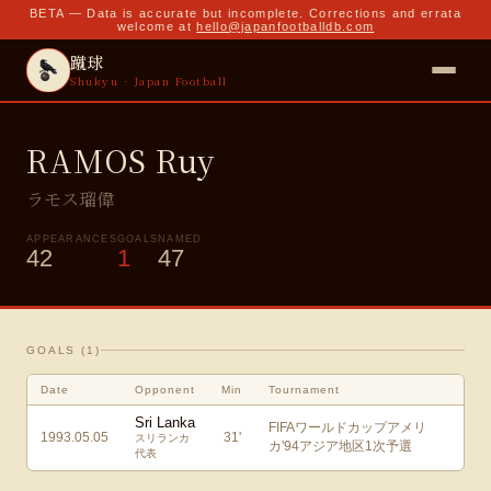
BETA — Data is accurate but incomplete. Corrections and errata
welcome at
hello@japanfootballdb.com
蹴球
Shukyu · Japan Football
RAMOS Ruy
ラモス瑠偉
APPEARANCES
GOALS
NAMED
42
1
47
GOALS (
1
)
Date
Opponent
Min
Tournament
Sri Lanka
FIFAワールドカップアメリ
1993.05.05
31
'
スリランカ
カ'94アジア地区1次予選
代表