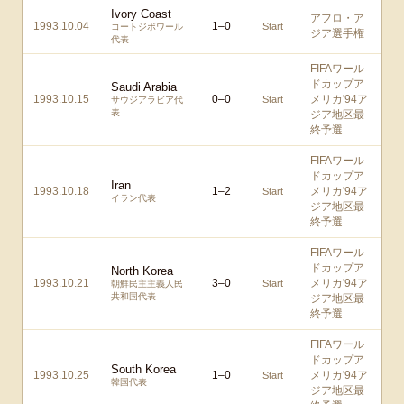
Ivory Coast
アフロ・ア
1993.10.04
1
–
0
Start
コートジボワール
ジア選手権
代表
FIFAワール
ドカップア
Saudi Arabia
1993.10.15
0
–
0
メリカ'94ア
Start
サウジアラビア代
表
ジア地区最
終予選
FIFAワール
ドカップア
Iran
1993.10.18
1
–
2
メリカ'94ア
Start
イラン代表
ジア地区最
終予選
FIFAワール
ドカップア
North Korea
1993.10.21
3
–
0
メリカ'94ア
Start
朝鮮民主主義人民
共和国代表
ジア地区最
終予選
FIFAワール
ドカップア
South Korea
1993.10.25
1
–
0
メリカ'94ア
Start
韓国代表
ジア地区最