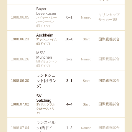
Bayer
Leverkusen
キリンカップ
1988.06.05
0
–
1
Named
バイヤー・レー
サッカー'88
バークーゼン
(西ドイツ)
Aschheim
1988.06.23
10
–
0
国際親善試合
Start
アッシュハイム
(西ドイツ)
MSV
München
国際親善試合
1988.06.26
2
–
2
Named
MSVミュンヘン
(西ドイツ)
ランドシュ
ット(オラン
国際親善試合
1988.06.30
3
–
1
Start
ダ)
SV
Salzburg
国際親善試合
1988.07.02
4
–
4
Start
SVザルツブル
ク(オーストリ
ア)
ランスベル
ク(西ドイ
国際親善試合
1988.07.04
1
–
3
Named