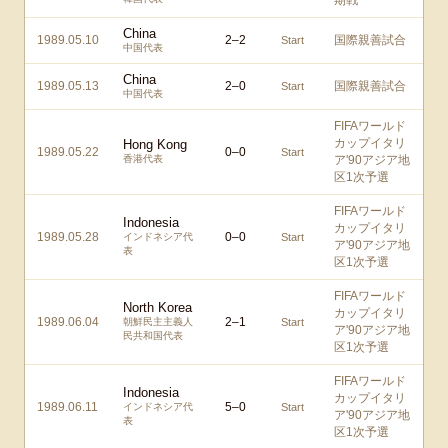
期戦
China
1989.05.10
2
–
2
国際親善試合
Start
中国代表
China
1989.05.13
2
–
0
国際親善試合
Start
中国代表
FIFAワールド
カップイタリ
Hong Kong
1989.05.22
0
–
0
Start
香港代表
ア'90アジア地
区1次予選
FIFAワールド
Indonesia
カップイタリ
1989.05.28
0
–
0
インドネシア代
Start
ア'90アジア地
表
区1次予選
FIFAワールド
North Korea
カップイタリ
1989.06.04
2
–
1
朝鮮民主主義人
Start
ア'90アジア地
民共和国代表
区1次予選
FIFAワールド
Indonesia
カップイタリ
1989.06.11
5
–
0
インドネシア代
Start
ア'90アジア地
表
区1次予選