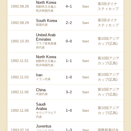
North Korea
第2回ダイナ
1992.08.26
4
–
1
Start
朝鮮民主主義人
スティカップ
民共和国代表
第2回ダイナ
South Korea
1992.08.29
2
–
2
Start
韓国代表
スティカップ
United Arab
第10回アジア
Emirates
1992.10.30
0
–
0
Start
カップ(広島)
アラブ首長国連
邦代表
North Korea
第10回アジア
1992.11.01
1
–
1
Start
朝鮮民主主義人
カップ(広島)
民共和国代表
第10回アジア
Iran
1992.11.03
1
–
0
Start
イラン代表
カップ(広島)
第10回アジア
China
1992.11.06
3
–
2
Start
中国代表
カップ(広島)
Saudi
第10回アジア
Arabia
1992.11.08
1
–
0
Start
カップ(広島)
サウジアラビア
代表
Juventus
1993.02.16
1
–
3
国際親善試合
Start
ユベントス(イ