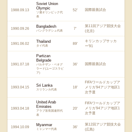
Soviet Union
Olympic
国際親善試合
1988.09.13
52
'
ソ連オリンピック代
表
第11回アジア競技大会
Bangladesh
1990.09.26
7
'
バングラデシュ代表
(北京)
キリンカップサッカ
Thailand
1991.06.02
89
'
タイ代表
ー'91
Partizan
Belgrade
国際親善試合
1991.07.18
36
'
パルチザン・ベオグ
ラード(ユーゴスラビ
ア)
FIFAワールドカップア
Sri Lanka
1993.04.15
18
'
メリカ'94アジア地区1
スリランカ代表
次予選
United Arab
FIFAワールドカップア
Emirates
メリカ'94アジア地区1
1993.04.18
20
'
アラブ首長国連邦代
次予選
表
第12回アジア競技大会
Myanmar
1994.10.09
36
'
ミャンマー代表
(広島)