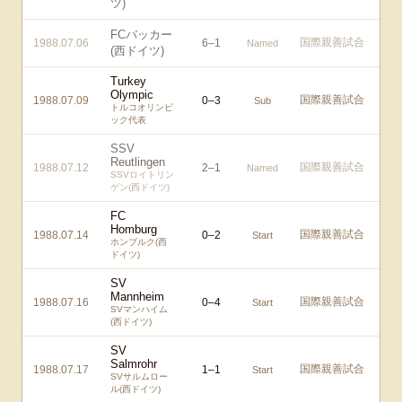
ツ)
FCバッカー
国際親善試合
1988.07.06
6
–
1
Named
(西ドイツ)
Turkey
Olympic
国際親善試合
1988.07.09
0
–
3
Sub
トルコオリンピ
ック代表
SSV
Reutlingen
国際親善試合
1988.07.12
2
–
1
Named
SSVロイトリン
ゲン(西ドイツ)
FC
Homburg
国際親善試合
1988.07.14
0
–
2
Start
ホンブルク(西
ドイツ)
SV
Mannheim
国際親善試合
1988.07.16
0
–
4
Start
SVマンハイム
(西ドイツ)
SV
Salmrohr
国際親善試合
1988.07.17
1
–
1
Start
SVサルムロー
ル(西ドイツ)