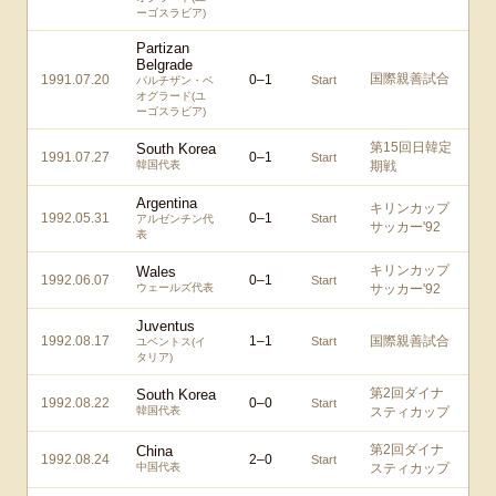
ーゴスラビア)
Partizan
Belgrade
国際親善試合
1991.07.20
0
–
1
Start
パルチザン・ベ
オグラード(ユ
ーゴスラビア)
第15回日韓定
South Korea
1991.07.27
0
–
1
Start
韓国代表
期戦
Argentina
キリンカップ
1992.05.31
0
–
1
Start
アルゼンチン代
サッカー'92
表
キリンカップ
Wales
1992.06.07
0
–
1
Start
ウェールズ代表
サッカー'92
Juventus
1992.08.17
1
–
1
国際親善試合
Start
ユベントス(イ
タリア)
第2回ダイナ
South Korea
1992.08.22
0
–
0
Start
韓国代表
スティカップ
第2回ダイナ
China
1992.08.24
2
–
0
Start
中国代表
スティカップ