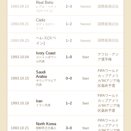
Real Betis
1993.09.15
2
–
3
国際親善試合
Named
レアル・ベティ
ス(スペイン)
Cádiz
1993.09.21
1
–
2
国際親善試合
Named
カディス(スペ
イン)
ヘレス(スペ
国際親善試合
1993.09.23
1
–
2
Named
イン)
Ivory Coast
アフロ・アジ
1993.10.04
1
–
0
Start
コートジボワー
ア選手権
ル代表
FIFAワールド
Saudi
カップアメリ
Arabia
1993.10.15
0
–
0
Start
カ'94アジア地
サウジアラビア
代表
区最終予選
FIFAワールド
カップアメリ
Iran
1993.10.18
1
–
2
Start
イラン代表
カ'94アジア地
区最終予選
FIFAワールド
North Korea
カップアメリ
1993.10.21
3
–
0
朝鮮民主主義人
Start
カ'94アジア地