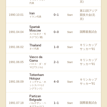
京)
代表
第11回アジア
Iran
1990.10.01
0
–
1
競技大会(北
Start
イラン代表
京)
Spartak
Moscow
国際親善試合
1991.04.04
0
–
0
Start
スパルタク・モ
スクワ(ソ連)
キリンカップ
Thailand
1991.06.02
1
–
0
Start
タイ代表
サッカー'91
Vasco da
キリンカップ
Gama
1991.06.05
2
–
1
Start
サッカー'91
バスコ・ダ・ガ
マ(ブラジル)
Tottenham
Hotspur
キリンカップ
1991.06.09
4
–
0
Start
トッテナム・ホ
サッカー'91
ットスパー(イ
ングランド)
Partizan
Belgrade
国際親善試合
1991.07.18
1
–
1
Start
パルチザン・ベ
オグラード(ユ