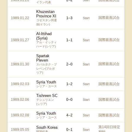
1989.01.20
2
–
2
国際親善試合
Start
イラン代表
Khuzestan
Province XI
国際親善試合
1989.01.22
1
–
3
Start
コゼスタン州選
抜(イラン)
Al-Ittihad
(Syria)
国際親善試合
1989.01.27
1
–
1
Start
アル・イッティ
ハード(シリア)
Spartak
Pleven
国際親善試合
1989.01.30
2
–
0
Start
スパルタク・プ
レベン(ブルガ
リア)
Syria Youth
1989.02.03
1
–
2
国際親善試合
Start
シリア・ユース
Tishreen SC
1989.02.06
0
–
0
国際親善試合
Start
テシュリエン
(シリア)
Syria Youth
1989.02.08
4
–
2
国際親善試合
Start
シリア・ユース
第14回日韓定
South Korea
1989.05.05
0
–
1
Start
韓国代表