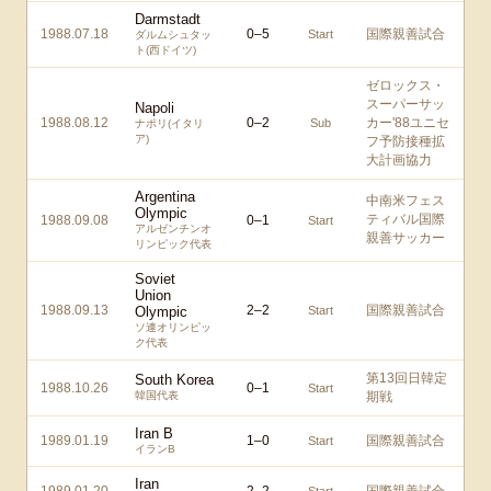
Darmstadt
1988.07.18
0
–
5
国際親善試合
Start
ダルムシュタッ
ト(西ドイツ)
ゼロックス・
スーパーサッ
Napoli
1988.08.12
0
–
2
カー'88ユニセ
Sub
ナポリ(イタリ
ア)
フ予防接種拡
大計画協力
Argentina
中南米フェス
Olympic
ティバル国際
1988.09.08
0
–
1
Start
アルゼンチンオ
親善サッカー
リンピック代表
Soviet
Union
1988.09.13
2
–
2
国際親善試合
Olympic
Start
ソ連オリンピッ
ク代表
第13回日韓定
South Korea
1988.10.26
0
–
1
Start
韓国代表
期戦
Iran B
1989.01.19
1
–
0
国際親善試合
Start
イランB
Iran