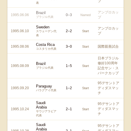
プ
表
アンブロカッ
Brazil
1995.06.06
0
–
3
Named
ブラジル代表
プ
Sweden
アンブロカッ
1995.06.10
2
–
2
Start
スウェーデン代
プ
表
Costa Rica
1995.08.06
3
–
0
国際親善試合
Start
コスタリカ代表
日本ブラジル
修好100周年
Brazil
1995.08.09
1
–
5
Start
ブラジル代表
記念サン・ス
パークカップ
95デサントア
Paraguay
1995.09.20
1
–
2
ディダスマッ
Start
パラグアイ代表
チ
Saudi
95デサントア
Arabia
ディダスマッ
1995.10.24
2
–
1
Start
サウジアラビア
チ
代表
Saudi
95デサントア
Arabia
ディダスマッ