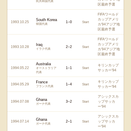
民共和国代表
区最終予選
FIFAワールド
カップアメリ
South Korea
1993.10.25
1
–
0
Start
韓国代表
カ'94アジア地
区最終予選
FIFAワールド
カップアメリ
Iraq
1993.10.28
2
–
2
Start
イラク代表
カ'94アジア地
区最終予選
Australia
キリンカップ
1994.05.22
1
–
1
Start
オーストラリア
サッカー'94
代表
キリンカップ
France
1994.05.29
1
–
4
Start
フランス代表
サッカー'94
アシックスカ
Ghana
1994.07.08
3
–
2
ップサッカ
Start
ガーナ代表
ー'94
アシックスカ
Ghana
1994.07.14
2
–
1
ップサッカ
Start
ガーナ代表
ー'94