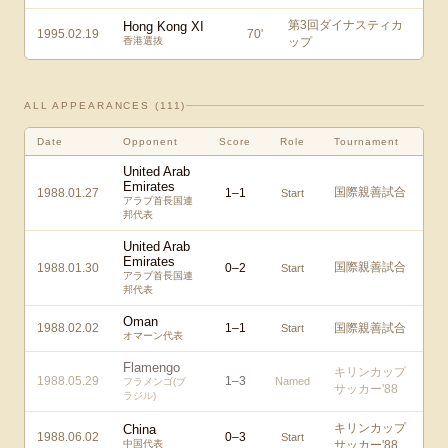
第3回ダイナスティカ
Hong Kong XI
1995.02.19
70
'
香港選抜
ップ
ALL APPEARANCES (
111
)
Date
Opponent
Score
Role
Tournament
United Arab
Emirates
国際親善試合
1988.01.27
1
–
1
Start
アラブ首長国連
邦代表
United Arab
Emirates
国際親善試合
1988.01.30
0
–
2
Start
アラブ首長国連
邦代表
Oman
1988.02.02
1
–
1
国際親善試合
Start
オマーン代表
Flamengo
キリンカップ
1988.05.29
1
–
3
Named
フラメンゴ(ブ
サッカー'88
ラジル)
キリンカップ
China
1988.06.02
0
–
3
Start
中国代表
サッカー'88