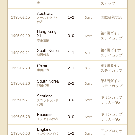
表
ズカップ
Australia
1995.02.15
1
–
2
国際親善試合
Start
オーストラリア
代表
Hong Kong
第3回ダイナ
1995.02.19
XI
3
–
0
Start
スティカップ
香港選抜
第3回ダイナ
South Korea
1995.02.21
1
–
1
Start
韓国代表
スティカップ
第3回ダイナ
China
1995.02.23
2
–
1
Start
中国代表
スティカップ
第3回ダイナ
South Korea
1995.02.26
2
–
2
Start
韓国代表
スティカップ
Scotland
キリンカップ
1995.05.21
0
–
0
Start
スコットランド
サッカー'95
代表
キリンカップ
Ecuador
1995.05.28
3
–
0
Start
エクアドル代表
サッカー'95
England
アンブロカッ
1995.06.03
1
–
2
Start
イングランド代