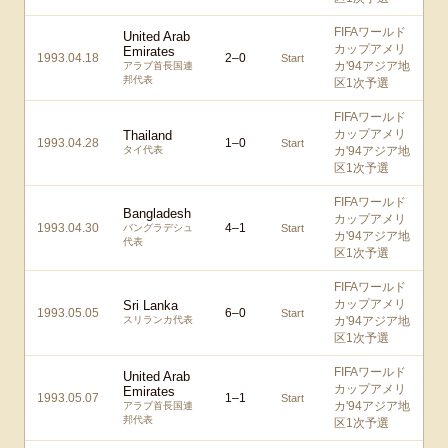
FIFAワールド
United Arab
カップアメリ
Emirates
1993.04.18
2
–
0
Start
カ'94アジア地
アラブ首長国連
邦代表
区1次予選
FIFAワールド
カップアメリ
Thailand
1993.04.28
1
–
0
Start
タイ代表
カ'94アジア地
区1次予選
FIFAワールド
Bangladesh
カップアメリ
1993.04.30
4
–
1
バングラデシュ
Start
カ'94アジア地
代表
区1次予選
FIFAワールド
カップアメリ
Sri Lanka
1993.05.05
6
–
0
Start
スリランカ代表
カ'94アジア地
区1次予選
FIFAワールド
United Arab
カップアメリ
Emirates
1993.05.07
1
–
1
Start
カ'94アジア地
アラブ首長国連
邦代表
区1次予選