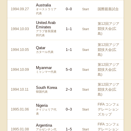
Australia
1994.09.27
0
–
0
国際親善試合
Start
オーストラリア
代表
United Arab
第12回アジア
Emirates
競技大会(広
1994.10.03
1
–
1
Start
アラブ首長国連
島)
邦代表
第12回アジア
Qatar
1994.10.05
1
–
1
競技大会(広
Start
カタール代表
島)
第12回アジア
Myanmar
1994.10.09
5
–
0
競技大会(広
Start
ミャンマー代表
島)
第12回アジア
South Korea
1994.10.11
2
–
3
競技大会(広
Start
韓国代表
島)
FIFA コンフェ
Nigeria
1995.01.06
0
–
3
デレーション
Start
ナイジェリア代
表
ズカップ
FIFA コンフェ
Argentina
1995.01.08
1
–
5
デレーション
Start
アルゼンチン代