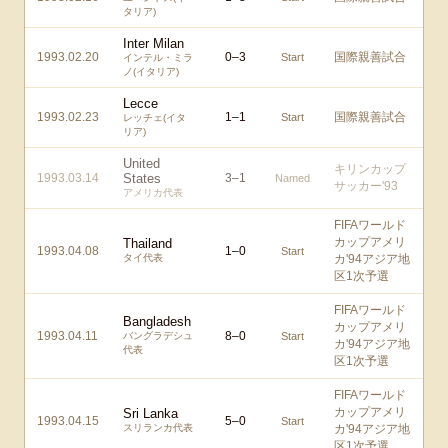
タリア)
Inter Milan
1993.02.20
0
–
3
国際親善試合
Start
インテル・ミラ
ノ(イタリア)
Lecce
1993.02.23
1
–
1
国際親善試合
Start
レッチェ(イタ
リア)
United
キリンカップ
1993.03.14
States
3
–
1
Named
サッカー'93
アメリカ代表
FIFAワールド
カップアメリ
Thailand
1993.04.08
1
–
0
Start
タイ代表
カ'94アジア地
区1次予選
FIFAワールド
Bangladesh
カップアメリ
1993.04.11
8
–
0
バングラデシュ
Start
カ'94アジア地
代表
区1次予選
FIFAワールド
カップアメリ
Sri Lanka
1993.04.15
5
–
0
Start
スリランカ代表
カ'94アジア地
区1次予選