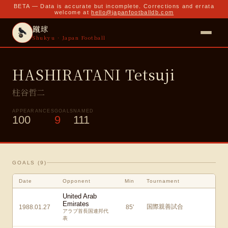
BETA — Data is accurate but incomplete. Corrections and errata
welcome at
hello@japanfootballdb.com
蹴球
Shukyu · Japan Football
HASHIRATANI Tetsuji
柱谷哲二
APPEARANCES
GOALS
NAMED
100
9
111
GOALS (
9
)
Date
Opponent
Min
Tournament
United Arab
Emirates
国際親善試合
1988.01.27
85
'
アラブ首長国連邦代
表