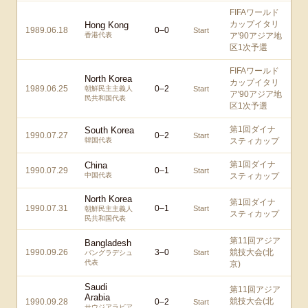
FIFAワールド
カップイタリ
Hong Kong
1989.06.18
0
–
0
Start
香港代表
ア'90アジア地
区1次予選
FIFAワールド
North Korea
カップイタリ
1989.06.25
0
–
2
朝鮮民主主義人
Start
ア'90アジア地
民共和国代表
区1次予選
第1回ダイナ
South Korea
1990.07.27
0
–
2
Start
韓国代表
スティカップ
第1回ダイナ
China
1990.07.29
0
–
1
Start
中国代表
スティカップ
North Korea
第1回ダイナ
1990.07.31
0
–
1
Start
朝鮮民主主義人
スティカップ
民共和国代表
第11回アジア
Bangladesh
1990.09.26
3
–
0
競技大会(北
Start
バングラデシュ
代表
京)
Saudi
第11回アジア
Arabia
競技大会(北
1990.09.28
0
–
2
Start
サウジアラビア