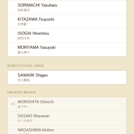
SORIMACHI Yasuharu
反町康治
KITAZAWA Tsuyoshi
北澤豪
ISOGAI Hiromitsu
礒貝洋光
MORIYAMA Yasuyuki
↓
森山泰行
SUBSTITUTES USED
SAWAIRI Shigeo
↑
沢入重雄
UNUSED BENCH
MORISHITA Shinichi
GK
森下申一
SASAKI Masanao
佐々木雅尚
NAGASHIMA Akihiro