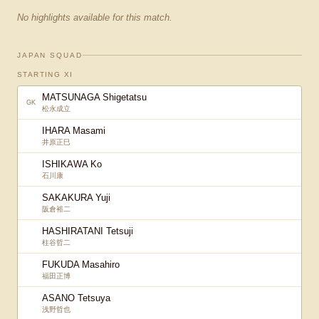
No highlights available for this match.
JAPAN SQUAD
STARTING XI
MATSUNAGA Shigetatsu
GK
松永成立
IHARA Masami
井原正巳
ISHIKAWA Ko
石川康
SAKAKURA Yuji
阪倉裕二
HASHIRATANI Tetsuji
柱谷哲二
FUKUDA Masahiro
福田正博
ASANO Tetsuya
浅野哲也