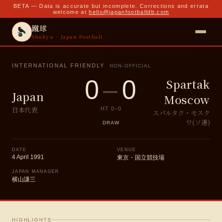
BETA — Data is accurate but incomplete. Corrections and errata
welcome at
hello@japanfootballdb.com
蹴球
Shukyu · Japan Football
INTERNATIONAL FRIENDLY
NON-OFFICIAL
0
–
0
Spartak
Japan
Moscow
日本代表
HT
0
–
0
スパルタク・モスク
ワ(ソ連)
DRAW
DATE
VENUE
4 April 1991
東京・国立競技場
JAPAN MANAGER
横山謙三
HIGHLIGHTS