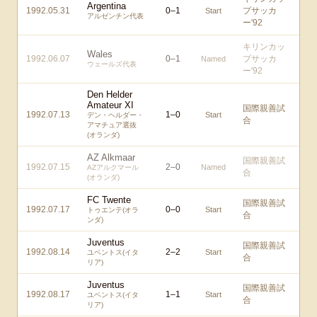
Argentina
1992.05.31
0
–
1
プサッカ
Start
アルゼンチン代表
ー'92
キリンカッ
Wales
1992.06.07
0
–
1
プサッカ
Named
ウェールズ代表
ー'92
Den Helder
Amateur XI
国際親善試
1992.07.13
1
–
0
Start
デン・ヘルダー・
合
アマチュア選抜
(オランダ)
AZ Alkmaar
国際親善試
1992.07.15
2
–
0
Named
AZアルクマール
合
(オランダ)
FC Twente
国際親善試
1992.07.17
0
–
0
Start
トゥエンテ(オラ
合
ンダ)
Juventus
国際親善試
1992.08.14
2
–
2
Start
ユベントス(イタ
合
リア)
Juventus
国際親善試
1992.08.17
1
–
1
Start
ユベントス(イタ
合
リア)