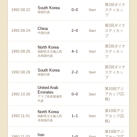
第2回ダイナ
South Korea
1992.08.22
0
–
0
スティカッ
Start
韓国代表
プ
第2回ダイナ
China
1992.08.24
2
–
0
スティカッ
Start
中国代表
プ
第2回ダイナ
North Korea
1992.08.26
4
–
1
スティカッ
Start
朝鮮民主主義人民
共和国代表
プ
第2回ダイナ
South Korea
1992.08.29
2
–
2
スティカッ
Start
韓国代表
プ
United Arab
第10回アジ
Emirates
アカップ(広
1992.10.30
0
–
0
Start
アラブ首長国連邦
島)
代表
第10回アジ
North Korea
1992.11.01
1
–
1
アカップ(広
Start
朝鮮民主主義人民
共和国代表
島)
第10回アジ
Iran
1992.11.03
1
–
0
アカップ(広
Start