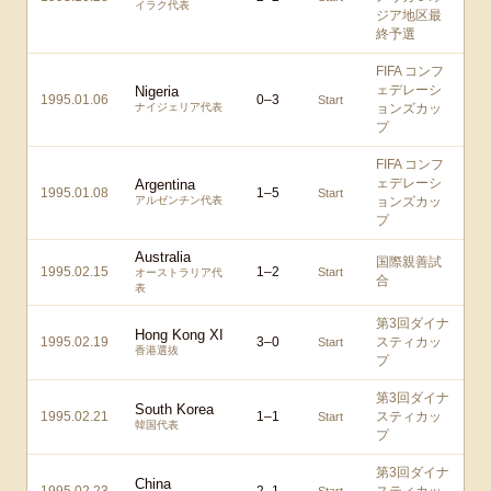
イラク代表
ジア地区最
終予選
FIFA コンフ
ェデレーシ
Nigeria
1995.01.06
0
–
3
Start
ナイジェリア代表
ョンズカッ
プ
FIFA コンフ
ェデレーシ
Argentina
1995.01.08
1
–
5
Start
アルゼンチン代表
ョンズカッ
プ
Australia
国際親善試
1995.02.15
1
–
2
Start
オーストラリア代
合
表
第3回ダイナ
Hong Kong XI
1995.02.19
3
–
0
スティカッ
Start
香港選抜
プ
第3回ダイナ
South Korea
1995.02.21
1
–
1
スティカッ
Start
韓国代表
プ
第3回ダイナ
China