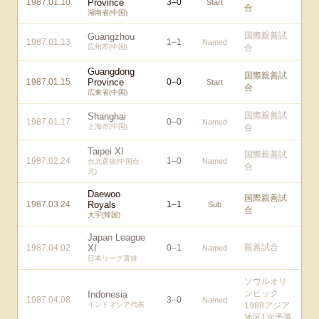
1987.01.10
Province
3
–
0
Start
合
湖南省(中国)
国際親善試
Guangzhou
1987.01.13
1
–
1
Named
広州市(中国)
合
Guangdong
国際親善試
1987.01.15
Province
0
–
0
Start
合
広東省(中国)
国際親善試
Shanghai
1987.01.17
0
–
0
Named
上海市(中国)
合
Taipei XI
国際親善試
1987.02.24
1
–
0
Named
台北選抜(中国台
合
北)
Daewoo
国際親善試
1987.03.24
Royals
1
–
1
Sub
合
大宇(韓国)
Japan League
親善試合
1987.04.02
XI
0
–
1
Named
日本リーグ選抜
ソウルオリ
ンピック
Indonesia
1987.04.08
3
–
0
Named
インドネシア代表
1988アジア
地区1次予選