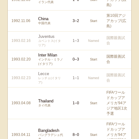
イラン代表
島)
第10回アジ
China
1992.11.06
3
–
2
アカップ(広
Start
中国代表
島)
Juventus
国際親善試
1993.02.16
1
–
3
Named
ユベントス(イタ
合
リア)
Inter Milan
国際親善試
1993.02.20
0
–
3
Start
インテル・ミラノ
合
(イタリア)
Lecce
国際親善試
1993.02.23
1
–
1
Named
レッチェ(イタリ
合
ア)
FIFAワール
ドカップア
Thailand
1993.04.08
1
–
0
メリカ'94ア
Start
タイ代表
ジア地区1次
予選
FIFAワール
ドカップア
Bangladesh
1993.04.11
8
–
0
メリカ'94ア
Start
バングラデシュ代