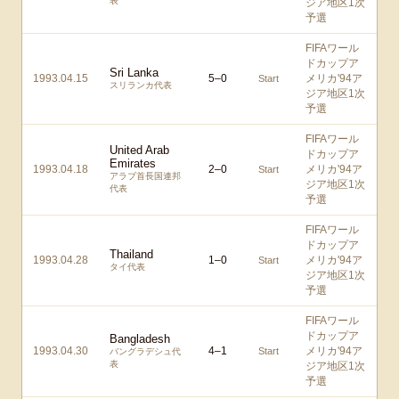
表
ジア地区1次
予選
FIFAワール
ドカップア
Sri Lanka
1993.04.15
5
–
0
メリカ'94ア
Start
スリランカ代表
ジア地区1次
予選
FIFAワール
United Arab
ドカップア
Emirates
1993.04.18
2
–
0
メリカ'94ア
Start
アラブ首長国連邦
ジア地区1次
代表
予選
FIFAワール
ドカップア
Thailand
1993.04.28
1
–
0
メリカ'94ア
Start
タイ代表
ジア地区1次
予選
FIFAワール
ドカップア
Bangladesh
1993.04.30
4
–
1
メリカ'94ア
Start
バングラデシュ代
表
ジア地区1次
予選