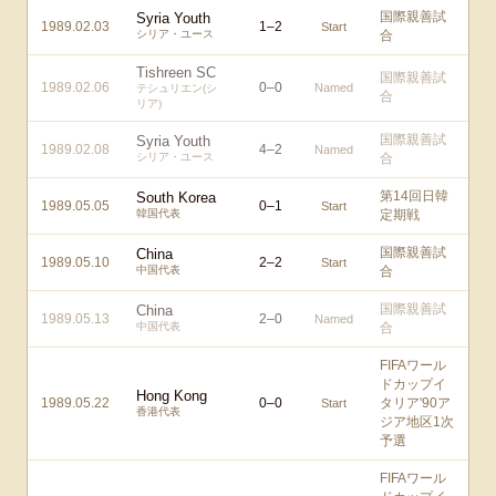
国際親善試
Syria Youth
1989.02.03
1
–
2
Start
シリア・ユース
合
Tishreen SC
国際親善試
1989.02.06
0
–
0
Named
テシュリエン(シ
合
リア)
国際親善試
Syria Youth
1989.02.08
4
–
2
Named
シリア・ユース
合
第14回日韓
South Korea
1989.05.05
0
–
1
Start
韓国代表
定期戦
国際親善試
China
1989.05.10
2
–
2
Start
中国代表
合
国際親善試
China
1989.05.13
2
–
0
Named
中国代表
合
FIFAワール
ドカップイ
Hong Kong
1989.05.22
0
–
0
タリア'90ア
Start
香港代表
ジア地区1次
予選
FIFAワール