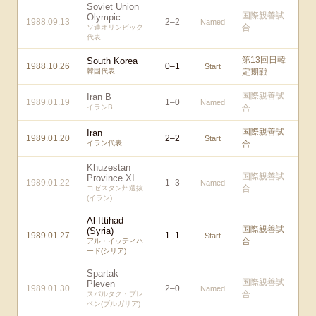
Soviet Union
国際親善試
Olympic
1988.09.13
2
–
2
Named
合
ソ連オリンピック
代表
第13回日韓
South Korea
1988.10.26
0
–
1
Start
韓国代表
定期戦
国際親善試
Iran B
1989.01.19
1
–
0
Named
イランB
合
国際親善試
Iran
1989.01.20
2
–
2
Start
イラン代表
合
Khuzestan
国際親善試
Province XI
1989.01.22
1
–
3
Named
合
コゼスタン州選抜
(イラン)
Al-Ittihad
国際親善試
(Syria)
1989.01.27
1
–
1
Start
合
アル・イッティハ
ード(シリア)
Spartak
国際親善試
Pleven
1989.01.30
2
–
0
Named
合
スパルタク・プレ
ベン(ブルガリア)