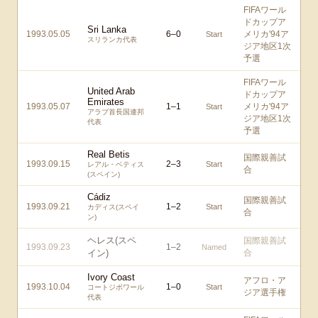
FIFAワール
ドカップア
Sri Lanka
1993.05.05
6
–
0
メリカ'94ア
Start
スリランカ代表
ジア地区1次
予選
FIFAワール
United Arab
ドカップア
Emirates
1993.05.07
1
–
1
メリカ'94ア
Start
アラブ首長国連邦
ジア地区1次
代表
予選
Real Betis
国際親善試
1993.09.15
2
–
3
Start
レアル・ベティス
合
(スペイン)
Cádiz
国際親善試
1993.09.21
1
–
2
Start
カディス(スペイ
合
ン)
ヘレス(スペ
国際親善試
1993.09.23
1
–
2
Named
イン)
合
Ivory Coast
アフロ・ア
1993.10.04
1
–
0
Start
コートジボワール
ジア選手権
代表