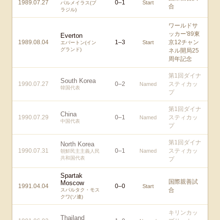
1989.07.27
0
–
1
Start
パルメイラス(ブ
合
ラジル)
ワールドサ
ッカー'89東
Everton
1989.08.04
1
–
3
京12チャン
Start
エバートン(イン
グランド)
ネル開局25
周年記念
第1回ダイナ
South Korea
1990.07.27
0
–
2
スティカッ
Named
韓国代表
プ
第1回ダイナ
China
1990.07.29
0
–
1
スティカッ
Named
中国代表
プ
第1回ダイナ
North Korea
1990.07.31
0
–
1
スティカッ
Named
朝鮮民主主義人民
共和国代表
プ
Spartak
国際親善試
Moscow
1991.04.04
0
–
0
Start
合
スパルタク・モス
クワ(ソ連)
キリンカッ
Thailand