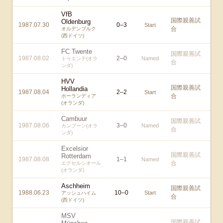
VfB
国際親善試
Oldenburg
1987.07.30
0
–
3
Start
合
オルデンブルク
(西ドイツ)
FC Twente
国際親善試
1987.08.02
2
–
0
Named
トゥエンテ(オラ
合
ンダ)
HVV
国際親善試
Hollandia
1987.08.04
2
–
2
Start
合
ホーランディア
(オランダ)
Cambuur
国際親善試
1987.08.06
3
–
0
Named
カンブーン(オラ
合
ンダ)
Excelsior
国際親善試
Rotterdam
1987.08.08
1
–
1
Named
合
エクセルシオール
(オランダ)
Aschheim
国際親善試
1988.06.23
10
–
0
Start
アッシュハイム
合
(西ドイツ)
MSV
国際親善試