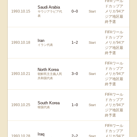
FIFAワール
ドカップア
Saudi Arabia
1993.10.15
0
–
0
メリカ'94ア
Start
サウジアラビア代
表
ジア地区最
終予選
FIFAワール
ドカップア
Iran
1993.10.18
1
–
2
メリカ'94ア
Start
イラン代表
ジア地区最
終予選
FIFAワール
ドカップア
North Korea
1993.10.21
3
–
0
メリカ'94ア
Start
朝鮮民主主義人民
共和国代表
ジア地区最
終予選
FIFAワール
ドカップア
South Korea
1993.10.25
1
–
0
メリカ'94ア
Start
韓国代表
ジア地区最
終予選
FIFAワール
ドカップア
Iraq
1993.10.28
2
–
2
メリカ'94ア
Start