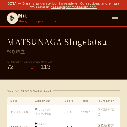
BETA — Data is accurate but incomplete. Corrections and errata
welcome at
hello@japanfootballdb.com
蹴球
Shukyu · Japan Football
MATSUNAGA Shigetatsu
松永成立
APPEARANCES
GOALS
NAMED
72
0
113
ALL APPEARANCES (
113
)
Date
Opponent
Score
Role
Tournament
国際親善試
Shanghai
1987.01.08
1
–
0
Named
上海市(中国)
合
Hunan
国際親善試