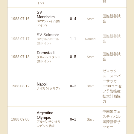
合
イツ)
SV
国際親善試
Mannheim
1988.07.16
0
–
4
Start
合
SVマンハイム(西
ドイツ)
SV Salmrohr
国際親善試
1988.07.17
1
–
1
Named
SVサルムロール
合
(西ドイツ)
Darmstadt
国際親善試
1988.07.18
0
–
5
Start
ダルムシュタット
合
(西ドイツ)
ゼロック
ス・スーパ
ーサッカ
Napoli
1988.08.12
0
–
2
ー'88ユニセ
Start
ナポリ(イタリア)
フ予防接種
拡大計画協
力
中南米フェ
Argentina
スティバル
Olympic
1988.09.08
0
–
1
Start
国際親善サ
アルゼンチンオリ
ンピック代表
ッカー