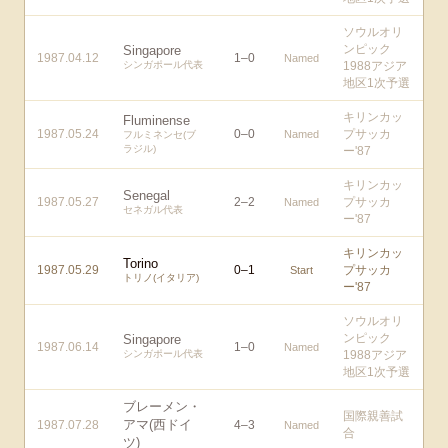
ソウルオリ
ンピック
Singapore
1987.04.12
1
–
0
Named
シンガポール代表
1988アジア
地区1次予選
キリンカッ
Fluminense
1987.05.24
0
–
0
プサッカ
Named
フルミネンセ(ブ
ラジル)
ー'87
キリンカッ
Senegal
1987.05.27
2
–
2
プサッカ
Named
セネガル代表
ー'87
キリンカッ
Torino
1987.05.29
0
–
1
プサッカ
Start
トリノ(イタリア)
ー'87
ソウルオリ
ンピック
Singapore
1987.06.14
1
–
0
Named
シンガポール代表
1988アジア
地区1次予選
ブレーメン・
国際親善試
アマ(西ドイ
1987.07.28
4
–
3
Named
合
ツ)