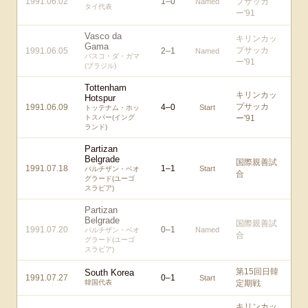
1991.06.02
1
–
0
プサッカ
Named
タイ代表
ー'91
Vasco da
キリンカッ
Gama
プサッカ
1991.06.05
2
–
1
Named
バスコ・ダ・ガマ
ー'91
(ブラジル)
Tottenham
キリンカッ
Hotspur
プサッカ
1991.06.09
4
–
0
Start
トッテナム・ホッ
トスパー(イング
ー'91
ランド)
Partizan
Belgrade
国際親善試
1991.07.18
1
–
1
Start
パルチザン・ベオ
合
グラード(ユーゴ
スラビア)
Partizan
Belgrade
国際親善試
1991.07.20
0
–
1
Named
パルチザン・ベオ
合
グラード(ユーゴ
スラビア)
第15回日韓
South Korea
1991.07.27
0
–
1
Start
韓国代表
定期戦
キリンカッ