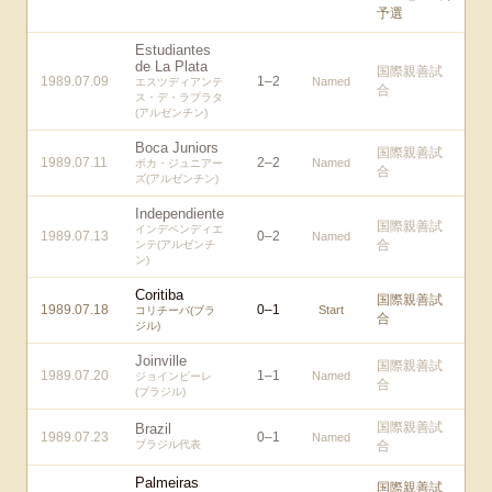
予選
Estudiantes
de La Plata
国際親善試
1989.07.09
1
–
2
Named
エスツディアンテ
合
ス・デ・ラプラタ
(アルゼンチン)
Boca Juniors
国際親善試
1989.07.11
2
–
2
Named
ボカ・ジュニアー
合
ズ(アルゼンチン)
Independiente
国際親善試
インデペンディエ
1989.07.13
0
–
2
Named
合
ンテ(アルゼンチ
ン)
Coritiba
国際親善試
1989.07.18
0
–
1
Start
コリチーバ(ブラ
合
ジル)
Joinville
国際親善試
1989.07.20
1
–
1
Named
ジョインビーレ
合
(ブラジル)
国際親善試
Brazil
1989.07.23
0
–
1
Named
ブラジル代表
合
Palmeiras
国際親善試