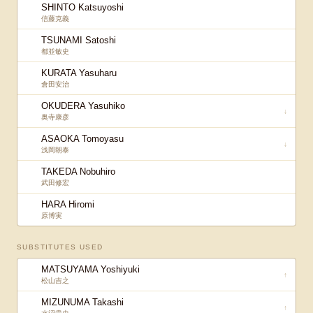
SHINTO Katsuyoshi
信藤克義
TSUNAMI Satoshi
都並敏史
KURATA Yasuharu
倉田安治
OKUDERA Yasuhiko
↓
奥寺康彦
ASAOKA Tomoyasu
↓
浅岡朝泰
TAKEDA Nobuhiro
武田修宏
HARA Hiromi
原博実
SUBSTITUTES USED
MATSUYAMA Yoshiyuki
↑
松山吉之
MIZUNUMA Takashi
↑