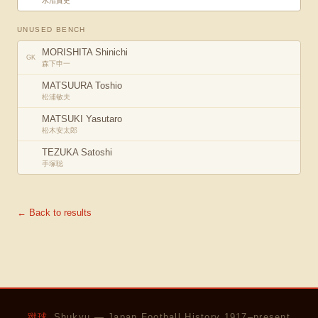
水沼貴史
UNUSED BENCH
MORISHITA Shinichi
GK
森下申一
MATSUURA Toshio
松浦敏夫
MATSUKI Yasutaro
松木安太郎
TEZUKA Satoshi
手塚聡
← Back to results
蹴球
Shukyu — Japan Football History 1917–present