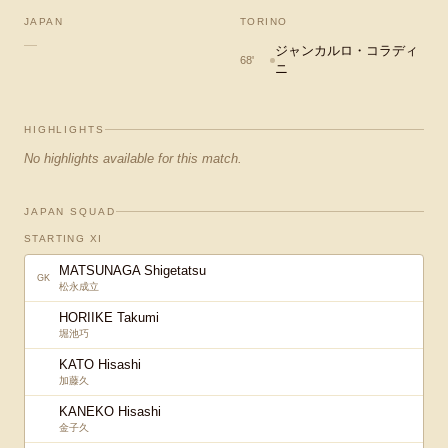
JAPAN
TORINO
—
ジャンカルロ・コラディ
68
'
ニ
HIGHLIGHTS
No highlights available for this match.
JAPAN SQUAD
STARTING XI
MATSUNAGA Shigetatsu
GK
松永成立
HORIIKE Takumi
堀池巧
KATO Hisashi
加藤久
KANEKO Hisashi
金子久