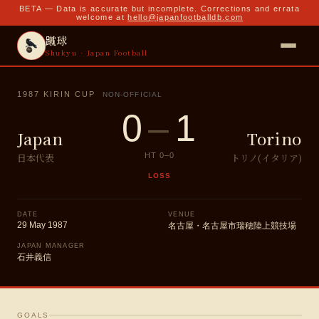
BETA — Data is accurate but incomplete. Corrections and errata
welcome at
hello@japanfootballdb.com
蹴球
Shukyu · Japan Football
1987 KIRIN CUP
NON-OFFICIAL
0
–
1
Japan
Torino
日本代表
トリノ(イタリア)
HT
0
–
0
LOSS
DATE
VENUE
29 May 1987
名古屋・名古屋市瑞穂陸上競技場
JAPAN MANAGER
石井義信
GOALS