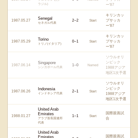
ラジル)
ー'87
キリンカッ
Senegal
1987.05.27
2
–
2
プサッカ
Start
セネガル代表
ー'87
キリンカッ
Torino
1987.05.29
0
–
1
プサッカ
Start
トリノ(イタリア)
ー'87
ソウルオリ
ンピック
Singapore
1987.06.14
1
–
0
Named
シンガポール代表
1988アジア
地区1次予選
ソウルオリ
ンピック
Indonesia
1987.06.26
2
–
1
Start
インドネシア代表
1988アジア
地区1次予選
United Arab
国際親善試
Emirates
1988.01.27
1
–
1
Start
合
アラブ首長国連邦
代表
United Arab
国際親善試
Emirates