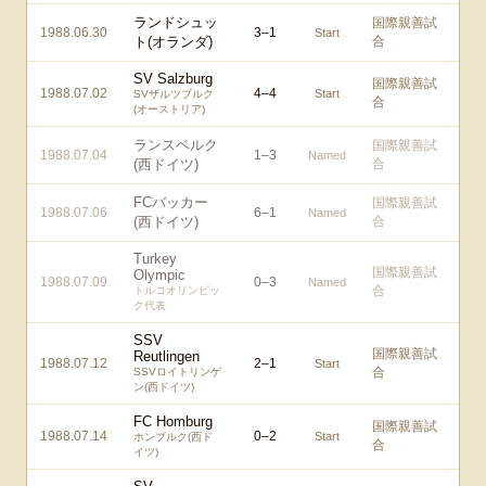
ランドシュッ
国際親善試
1988.06.30
3
–
1
Start
ト(オランダ)
合
SV Salzburg
国際親善試
1988.07.02
4
–
4
Start
SVザルツブルク
合
(オーストリア)
ランスベルク
国際親善試
1988.07.04
1
–
3
Named
(西ドイツ)
合
FCバッカー
国際親善試
1988.07.06
6
–
1
Named
(西ドイツ)
合
Turkey
国際親善試
Olympic
1988.07.09
0
–
3
Named
合
トルコオリンピッ
ク代表
SSV
国際親善試
Reutlingen
1988.07.12
2
–
1
Start
合
SSVロイトリンゲ
ン(西ドイツ)
FC Homburg
国際親善試
1988.07.14
0
–
2
Start
ホンブルク(西ド
合
イツ)