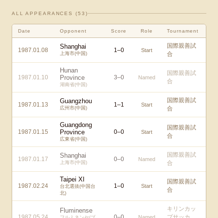
ALL APPEARANCES (
53
)
Date
Opponent
Score
Role
Tournament
国際親善試
Shanghai
1987.01.08
1
–
0
Start
上海市(中国)
合
Hunan
国際親善試
1987.01.10
Province
3
–
0
Named
合
湖南省(中国)
国際親善試
Guangzhou
1987.01.13
1
–
1
Start
広州市(中国)
合
Guangdong
国際親善試
1987.01.15
Province
0
–
0
Start
合
広東省(中国)
国際親善試
Shanghai
1987.01.17
0
–
0
Named
上海市(中国)
合
Taipei XI
国際親善試
1987.02.24
1
–
0
Start
台北選抜(中国台
合
北)
キリンカッ
Fluminense
1987.05.24
0
–
0
プサッカ
Named
フルミネンセ(ブ