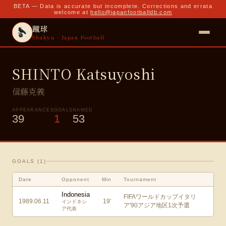
BETA — Data is accurate but incomplete. Corrections and errata
welcome at
hello@japanfootballdb.com
蹴球
Shukyu · Japan Football
SHINTO Katsuyoshi
信藤克義
APPEARANCES
GOALS
NAMED
39
1
53
GOALS (
1
)
Date
Opponent
Min
Tournament
Indonesia
FIFAワールドカップイタリ
1989.06.11
19
'
インドネシ
ア'90アジア地区1次予選
ア代表