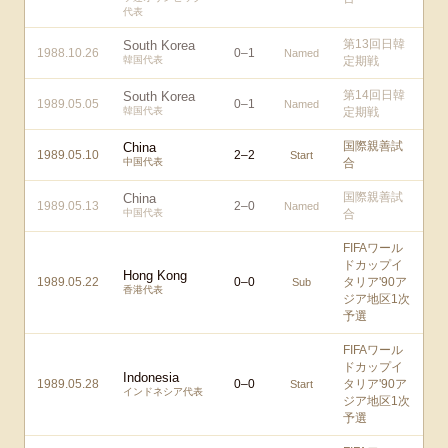
代表
第13回日韓
South Korea
1988.10.26
0
–
1
Named
韓国代表
定期戦
第14回日韓
South Korea
1989.05.05
0
–
1
Named
韓国代表
定期戦
国際親善試
China
1989.05.10
2
–
2
Start
中国代表
合
国際親善試
China
1989.05.13
2
–
0
Named
中国代表
合
FIFAワール
ドカップイ
Hong Kong
1989.05.22
0
–
0
タリア'90ア
Sub
香港代表
ジア地区1次
予選
FIFAワール
ドカップイ
Indonesia
1989.05.28
0
–
0
タリア'90ア
Start
インドネシア代表
ジア地区1次
予選