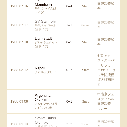
SV
国際親善試
Mannheim
1988.07.16
0
–
4
Start
合
SVマンハイム(西
ドイツ)
SV Salmrohr
国際親善試
1988.07.17
1
–
1
Named
SVサルムロール
合
(西ドイツ)
Darmstadt
国際親善試
1988.07.18
0
–
5
Start
ダルムシュタット
合
(西ドイツ)
ゼロック
ス・スーパ
ーサッカ
Napoli
1988.08.12
0
–
2
ー'88ユニセ
Start
ナポリ(イタリア)
フ予防接種
拡大計画協
力
中南米フェ
Argentina
スティバル
Olympic
1988.09.08
0
–
1
Start
国際親善サ
アルゼンチンオリ
ンピック代表
ッカー
Soviet Union
国際親善試
Olympic
1988.09.13
2
–
2
Named
合
ソ連オリンピック