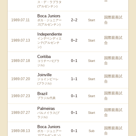
合
ス・デ・ラプラタ
(アルゼンチン)
Boca Juniors
国際親善試
1989.07.11
2
–
2
Start
ボカ・ジュニアー
合
ズ(アルゼンチン)
Independiente
国際親善試
インデペンディエ
1989.07.13
0
–
2
Start
合
ンテ(アルゼンチ
ン)
Coritiba
国際親善試
1989.07.18
0
–
1
Start
コリチーバ(ブラ
合
ジル)
Joinville
国際親善試
1989.07.20
1
–
1
Start
ジョインビーレ
合
(ブラジル)
国際親善試
Brazil
1989.07.23
0
–
1
Start
ブラジル代表
合
Palmeiras
国際親善試
1989.07.27
0
–
1
Start
パルメイラス(ブ
合
ラジル)
Boca Juniors
国際親善試
1989.08.13
0
–
1
Sub
ボカ・ジュニアー
合
ズ(アルゼンチン)