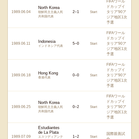
FIFAワール
ドカップイ
North Korea
1989.06.04
2
–
1
タリア'90ア
Start
朝鮮民主主義人民
共和国代表
ジア地区1次
予選
FIFAワール
ドカップイ
Indonesia
1989.06.11
5
–
0
タリア'90ア
Start
インドネシア代表
ジア地区1次
予選
FIFAワール
ドカップイ
Hong Kong
1989.06.18
0
–
0
タリア'90ア
Start
香港代表
ジア地区1次
予選
FIFAワール
ドカップイ
North Korea
1989.06.25
0
–
2
タリア'90ア
Start
朝鮮民主主義人民
共和国代表
ジア地区1次
予選
Estudiantes
de La Plata
国際親善試
1989.07.09
1
–
2
Start
エスツディアンテ