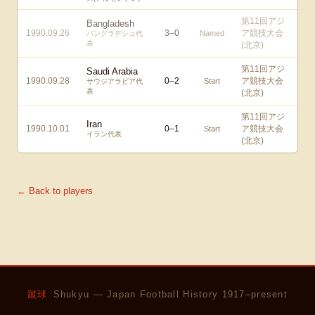
第11回アジ
Bangladesh
1990.09.26
3
–
0
ア競技大会
Named
バングラデシュ代
表
(北京)
第11回アジ
Saudi Arabia
1990.09.28
0
–
2
ア競技大会
Start
サウジアラビア代
表
(北京)
第11回アジ
Iran
1990.10.01
0
–
1
ア競技大会
Start
イラン代表
(北京)
← Back to players
蹴球
Shukyu — Japan Football History 1917–present