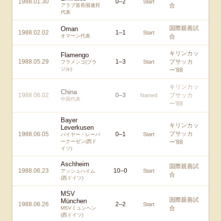
1988.01.30
0
–
2
Start
合
アラブ首長国連邦
代表
国際親善試
Oman
1988.02.02
1
–
1
Start
オマーン代表
合
キリンカッ
Flamengo
1988.05.29
1
–
3
プサッカ
Start
フラメンゴ(ブラ
ジル)
ー'88
キリンカッ
China
1988.06.02
0
–
3
プサッカ
Named
中国代表
ー'88
Bayer
キリンカッ
Leverkusen
プサッカ
1988.06.05
0
–
1
Start
バイヤー・レーバ
ークーゼン(西ド
ー'88
イツ)
Aschheim
国際親善試
1988.06.23
10
–
0
Start
アッシュハイム
合
(西ドイツ)
MSV
国際親善試
München
1988.06.26
2
–
2
Start
合
MSVミュンヘン
(西ドイツ)