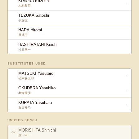
KIMURA Kazushi
↓
木村和司
TEZUKA Satoshi
手塚聡
HARA Hiromi
原博実
HASHIRATANI Koichi
柱谷幸一
SUBSTITUTES USED
MATSUKI Yasutaro
↑
松木安太郎
OKUDERA Yasuhiko
↑
奥寺康彦
KURATA Yasuharu
↑
倉田安治
UNUSED BENCH
MORISHITA Shinichi
GK
森下申一