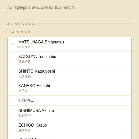
No highlights available for this match.
JAPAN SQUAD
STARTING XI
MATSUNAGA Shigetatsu
GK
松永成立
KATSUYA Toshinobu
勝矢寿延
SHINTO Katsuyoshi
信藤克義
KANEKO Hisashi
金子久
行徳浩二
↓
NISHIMURA Akihiro
西村昭宏
ECHIGO Kazuo
↓
越後和男