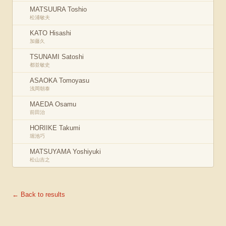
MATSUURA Toshio
松浦敏夫
KATO Hisashi
加藤久
TSUNAMI Satoshi
都並敏史
ASAOKA Tomoyasu
浅岡朝泰
MAEDA Osamu
前田治
HORIIKE Takumi
堀池巧
MATSUYAMA Yoshiyuki
松山吉之
← Back to results