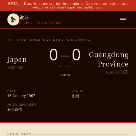
BETA — Data is accurate but incomplete. Corrections and errata
welcome at
hello@japanfootballdb.com
蹴球
Shukyu · Japan Football
INTERNATIONAL FRIENDLY
NON-OFFICIAL
0
–
0
Guangdong
Japan
Province
日本代表
HT
0
–
0
広東省(中国)
DRAW
DATE
VENUE
15 January 1987
広州
JAPAN MANAGER
石井義信
HIGHLIGHTS