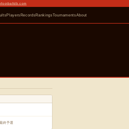
nfootballdb.com
ults
Players
Records
Rankings
Tournaments
About
区最終予選