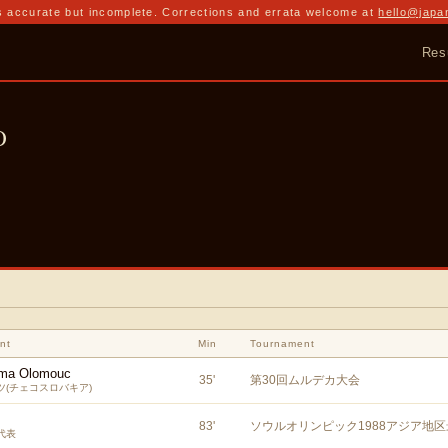
 accurate but incomplete. Corrections and errata welcome at
hello@japa
Res
o
nt
Min
Tournament
ma Olomouc
35
'
第30回ムルデカ大会
ツ(チェコスロバキア)
83
'
ソウルオリンピック1988アジア地
代表