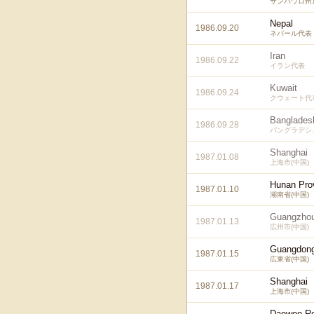
サンパウロ州選
Nepal
1986.09.20
ネパール代表
Iran
1986.09.22
イラン代表
Kuwait
1986.09.24
クウェート代
Banglades
1986.09.28
バングラデシ
Shanghai
1987.01.08
上海市(中国)
Hunan Pro
1987.01.10
湖南省(中国)
Guangzho
1987.01.13
広州市(中国)
Guangdong
1987.01.15
広東省(中国)
Shanghai
1987.01.17
上海市(中国)
Daewoo Ro