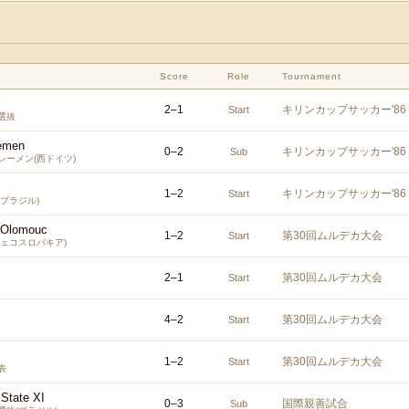
Score
Role
Tournament
2
–
1
キリンカップサッカー'86
Start
選抜
emen
0
–
2
キリンカップサッカー'86
Sub
レーメン(西ドイツ)
1
–
2
キリンカップサッカー'86
Start
ブラジル)
 Olomouc
1
–
2
第30回ムルデカ大会
Start
チェコスロバキア)
2
–
1
第30回ムルデカ大会
Start
4
–
2
第30回ムルデカ大会
Start
1
–
2
第30回ムルデカ大会
Start
表
State XI
0
–
3
国際親善試合
Sub