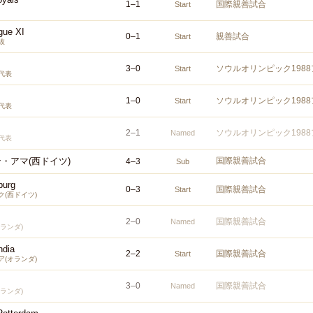
1
–
1
国際親善試合
Start
gue XI
0
–
1
親善試合
Start
抜
3
–
0
ソウルオリンピック198
Start
代表
1
–
0
ソウルオリンピック198
Start
代表
2
–
1
ソウルオリンピック198
Named
代表
・アマ(西ドイツ)
国際親善試合
4
–
3
Sub
burg
0
–
3
国際親善試合
Start
(西ドイツ)
2
–
0
国際親善試合
Named
ランダ)
ndia
2
–
2
国際親善試合
Start
(オランダ)
3
–
0
国際親善試合
Named
ランダ)