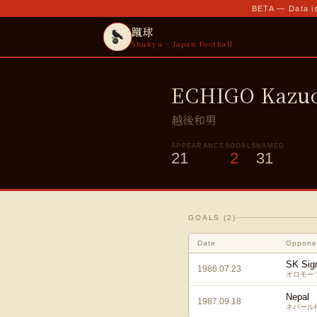
BETA — Data is
蹴球
Shukyu · Japan Football
ECHIGO Kazu
越後和男
APPEARANCES
GOALS
NAMED
21
2
31
GOALS (
2
)
Date
Oppone
SK Sig
1986.07.23
オロモー
Nepal
1987.09.18
ネパール