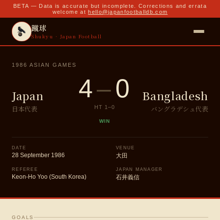
BETA — Data is accurate but incomplete. Corrections and errata
welcome at
hello@japanfootballdb.com
蹴球
Shukyu · Japan Football
1986 ASIAN GAMES
4
–
0
Japan
Bangladesh
日本代表
バングラデシュ代表
HT
1
–
0
WIN
DATE
VENUE
28 September 1986
大田
REFEREE
JAPAN MANAGER
Keon-Ho Yoo (South Korea)
石井義信
GOALS