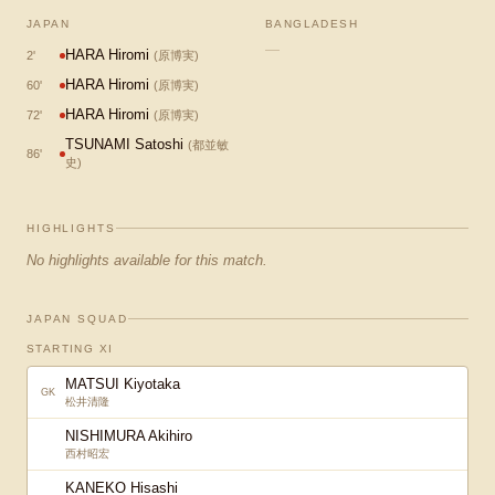
JAPAN
BANGLADESH
—
HARA Hiromi
2
'
(
原博実
)
HARA Hiromi
60
'
(
原博実
)
HARA Hiromi
72
'
(
原博実
)
TSUNAMI Satoshi
(
都並敏
86
'
史
)
HIGHLIGHTS
No highlights available for this match.
JAPAN SQUAD
STARTING XI
MATSUI Kiyotaka
GK
松井清隆
NISHIMURA Akihiro
西村昭宏
KANEKO Hisashi