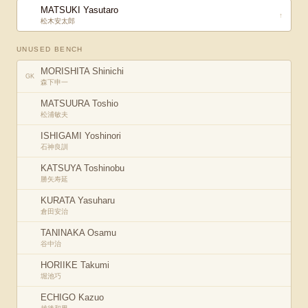
MATSUKI Yasutaro
↑
松木安太郎
UNUSED BENCH
MORISHITA Shinichi
GK
森下申一
MATSUURA Toshio
松浦敏夫
ISHIGAMI Yoshinori
石神良訓
KATSUYA Toshinobu
勝矢寿延
KURATA Yasuharu
倉田安治
TANINAKA Osamu
谷中治
HORIIKE Takumi
堀池巧
ECHIGO Kazuo