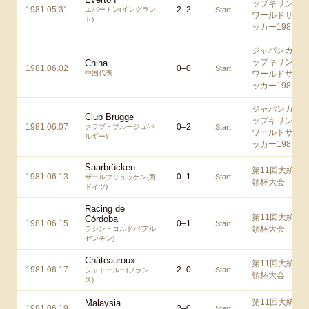
ップキリン
1981.05.31
2
–
2
エバートン(イングラン
Start
ワールドサ
ド)
ッカー1981
ジャパンカ
ップキリン
China
1981.06.02
0
–
0
Start
中国代表
ワールドサ
ッカー1981
ジャパンカ
Club Brugge
ップキリン
1981.06.07
0
–
2
クラブ・ブルージュ(ベ
Start
ワールドサ
ルギー)
ッカー1981
Saarbrücken
第11回大統
1981.06.13
0
–
1
Start
ザールブリュッケン(西
領杯大会
ドイツ)
Racing de
第11回大統
Córdoba
1981.06.15
0
–
1
Start
領杯大会
ラシン・コルドバ(アル
ゼンチン)
Châteauroux
第11回大統
1981.06.17
2
–
0
Start
シャトールー(フラン
領杯大会
ス)
第11回大統
Malaysia
1981.06.19
2
–
0
Start