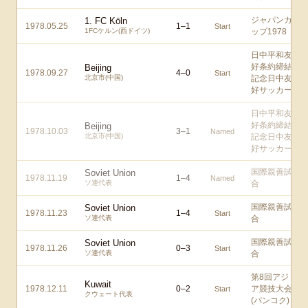
ジャパンカ
1. FC Köln
1978.05.25
1
–
1
Start
1FCケルン(西ドイツ)
ップ1978
日中平和友
好条約締結
Beijing
1978.09.27
4
–
0
Start
北京市(中国)
記念日中友
好サッカー
日中平和友
好条約締結
Beijing
1978.10.03
3
–
1
Named
北京市(中国)
記念日中友
好サッカー
国際親善試
Soviet Union
1978.11.19
1
–
4
Named
ソ連代表
合
国際親善試
Soviet Union
1978.11.23
1
–
4
Start
ソ連代表
合
国際親善試
Soviet Union
1978.11.26
0
–
3
Start
ソ連代表
合
第8回アジ
Kuwait
1978.12.11
0
–
2
ア競技大会
Start
クウェート代表
(バンコク)