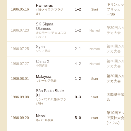
キリンカッ
Palmeiras
1986.05.16
1
–
2
プサッカ
Start
パルメイラス(ブラジ
ル)
ー'86
SK Sigma
第30回ムル
Olomouc
1986.07.23
1
–
2
Named
デカ大会
オロモーツ(チェコスロ
バキア)
第30回ムル
Syria
1986.07.25
2
–
1
Named
シリア代表
デカ大会
第30回ムル
China XI
1986.07.27
4
–
2
Named
中国選抜
デカ大会
第30回ムル
Malaysia
1986.08.01
1
–
2
Start
マレーシア代表
デカ大会
São Paulo State
国際親善試
XI
1986.09.08
0
–
3
Start
合
サンパウロ州選抜(ブラ
ジル)
第10回アジ
Nepal
1986.09.20
5
–
0
ア競技大会
Start
ネパール代表
(ソウル)