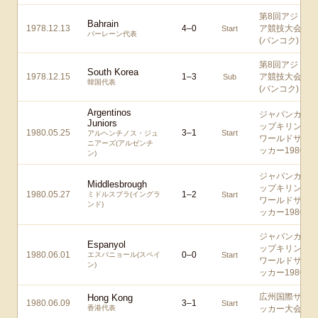
第8回アジ
Bahrain
1978.12.13
4
–
0
ア競技大会
Start
バーレーン代表
(バンコク)
第8回アジ
South Korea
1978.12.15
1
–
3
ア競技大会
Sub
韓国代表
(バンコク)
Argentinos
ジャパンカ
Juniors
ップキリン
1980.05.25
3
–
1
Start
アルヘンチノス・ジュ
ワールドサ
ニアーズ(アルゼンチ
ッカー1980
ン)
ジャパンカ
Middlesbrough
ップキリン
1980.05.27
1
–
2
ミドルスブラ(イングラ
Start
ワールドサ
ンド)
ッカー1980
ジャパンカ
Espanyol
ップキリン
1980.06.01
0
–
0
エスパニョール(スペイ
Start
ワールドサ
ン)
ッカー1980
広州国際サ
Hong Kong
1980.06.09
3
–
1
Start
香港代表
ッカー大会