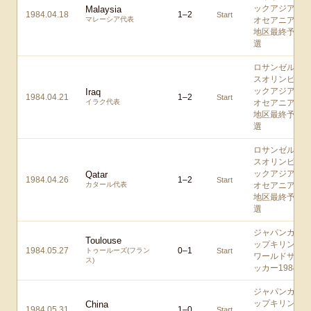
ックアジア/
Malaysia
1984.04.18
1
–
2
Start
マレーシア代表
オセアニア
地区最終予
選
ロサンゼル
スオリンピ
ックアジア/
Iraq
1984.04.21
1
–
2
Start
イラク代表
オセアニア
地区最終予
選
ロサンゼル
スオリンピ
ックアジア/
Qatar
1984.04.26
1
–
2
Start
カタール代表
オセアニア
地区最終予
選
ジャパンカ
Toulouse
ップキリン
1984.05.27
0
–
1
トゥールーズ(フラン
Start
ワールドサ
ス)
ッカー1984
ジャパンカ
ップキリン
China
1984.05.31
1
–
0
Start