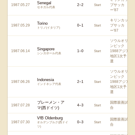
Senegal
1987.05.27
2
–
2
プサッカ
Start
セネガル代表
ー'87
キリンカッ
Torino
1987.05.29
0
–
1
プサッカ
Start
トリノ(イタリア)
ー'87
ソウルオリ
ンピック
Singapore
1987.06.14
1
–
0
1988アジア
Start
シンガポール代表
地区1次予
選
ソウルオリ
ンピック
Indonesia
1987.06.26
2
–
1
1988アジア
Start
インドネシア代表
地区1次予
選
ブレーメン・ア
国際親善試
1987.07.28
4
–
3
Start
マ(西ドイツ)
合
VfB Oldenburg
国際親善試
1987.07.30
0
–
3
Start
オルデンブルク(西ドイ
合
ツ)