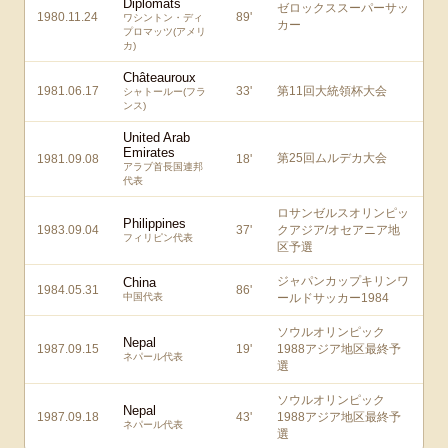
Diplomats
ゼロックススーパーサッ
1980.11.24
89
'
ワシントン・ディ
カー
プロマッツ(アメリ
カ)
Châteauroux
1981.06.17
33
'
第11回大統領杯大会
シャトールー(フラ
ンス)
United Arab
Emirates
第25回ムルデカ大会
1981.09.08
18
'
アラブ首長国連邦
代表
ロサンゼルスオリンピッ
Philippines
1983.09.04
37
'
クアジア/オセアニア地
フィリピン代表
区予選
ジャパンカップキリンワ
China
1984.05.31
86
'
中国代表
ールドサッカー1984
ソウルオリンピック
Nepal
1987.09.15
19
'
1988アジア地区最終予
ネパール代表
選
ソウルオリンピック
Nepal
1987.09.18
43
'
1988アジア地区最終予
ネパール代表
選