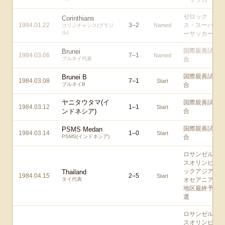
ゼロック
Corinthians
1984.01.22
3
–
2
ス・スーパ
Named
コリンチャンス(ブラジ
ル)
ーサッカー
国際親善試
Brunei
1984.03.06
7
–
1
Named
ブルネイ代表
合
国際親善試
Brunei B
1984.03.08
7
–
1
Start
ブルネイB
合
ヤニタウタマ(イ
国際親善試
1984.03.12
1
–
1
Start
ンドネシア)
合
国際親善試
PSMS Medan
1984.03.14
1
–
0
Start
PSMS(インドネシア)
合
ロサンゼル
スオリンピ
ックアジア/
Thailand
1984.04.15
2
–
5
Start
タイ代表
オセアニア
地区最終予
選
ロサンゼル
スオリンピ