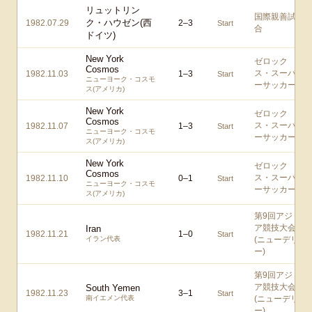
リュットリン
国際親善試
ク・ハウゼン(西
1982.07.29
2
–
3
Start
合
ドイツ)
New York
ゼロック
Cosmos
ス・スーパ
1982.11.03
1
–
3
Start
ニューヨーク・コスモ
ーサッカー
ス(アメリカ)
New York
ゼロック
Cosmos
ス・スーパ
1982.11.07
1
–
3
Start
ニューヨーク・コスモ
ーサッカー
ス(アメリカ)
New York
ゼロック
Cosmos
ス・スーパ
1982.11.10
0
–
1
Start
ニューヨーク・コスモ
ーサッカー
ス(アメリカ)
第9回アジ
ア競技大会
Iran
1982.11.21
1
–
0
Start
イラン代表
(ニューデリ
ー)
第9回アジ
ア競技大会
South Yemen
1982.11.23
3
–
1
Start
南イエメン代表
(ニューデリ
ー)