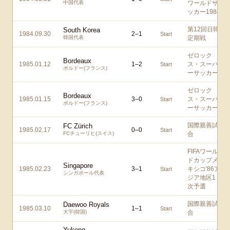
中国代表
ワールドサ
ッカー1984
第12回日韓
South Korea
1984.09.30
2
–
1
Start
韓国代表
定期戦
ゼロック
Bordeaux
1985.01.12
1
–
2
ス・スーパ
Start
ボルドー(フランス)
ーサッカー
ゼロック
Bordeaux
1985.01.15
3
–
0
ス・スーパ
Start
ボルドー(フランス)
ーサッカー
国際親善試
FC Zürich
1985.02.17
0
–
0
Start
FCチューリヒ(スイス)
合
FIFAワール
ドカップメ
Singapore
1985.02.23
3
–
1
キシコ'86ア
Start
シンガポール代表
ジア地区1
次予選
国際親善試
Daewoo Royals
1985.03.10
1
–
1
Start
大宇(韓国)
合
Yukong