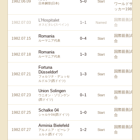
1982.06.09
5
–
0
Start
日本鋼管(日本)
ワールドサ
ッカー1982
国際親善試
L'Hospitalet
1982.07.03
1
–
1
Named
オスピタレ(スペイン)
合
国際親善試
Romania
1982.07.15
0
–
4
Start
ルーマニア代表
合
国際親善試
Romania
1982.07.18
1
–
3
Start
ルーマニア代表
合
Fortuna
国際親善試
Düsseldorf
1982.07.21
1
–
3
Start
合
フォルツナ・デュッセ
ルドルフ(西ドイツ)
Union Solingen
国際親善試
1982.07.23
0
–
1
Start
ウニオン・ゾリンゲン
合
(西ドイツ)
国際親善試
Schalke 04
1982.07.25
1
–
0
Start
シャルケ04(西ドイツ)
合
Arminia Bielefeld
国際親善試
1982.07.27
1
–
2
Start
アルメニア・ビーレフ
合
ェルト(西ドイツ)