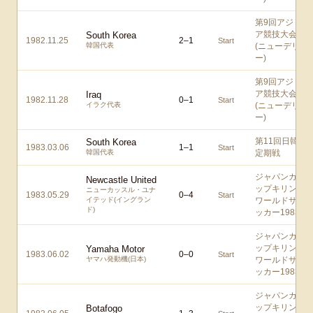
第9回アジ
ア競技大会
South Korea
1982.11.25
2
–
1
Start
韓国代表
(ニューデリ
ー)
第9回アジ
ア競技大会
Iraq
1982.11.28
0
–
1
Start
イラク代表
(ニューデリ
ー)
第11回日韓
South Korea
1983.03.06
1
–
1
Start
韓国代表
定期戦
ジャパンカ
Newcastle United
ップキリン
ニューカッスル・ユナ
1983.05.29
0
–
4
Start
イテッド(イングラン
ワールドサ
ド)
ッカー1983
ジャパンカ
ップキリン
Yamaha Motor
1983.06.02
0
–
0
Start
ヤマハ発動機(日本)
ワールドサ
ッカー1983
ジャパンカ
ップキリン
Botafogo