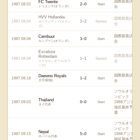
国際親善試
FC Twente
1987.08.02
2
–
0
Start
トゥエンテ(オランダ)
合
HVV Hollandia
国際親善試
1987.08.04
2
–
2
Named
ホーランディア(オラン
合
ダ)
国際親善試
Cambuur
1987.08.06
3
–
0
Start
カンブーン(オランダ)
合
Excelsior
国際親善試
Rotterdam
1987.08.08
1
–
1
Named
合
エクセルシオール(オラ
ンダ)
国際親善試
Daewoo Royals
1987.08.18
1
–
2
Start
大宇(韓国)
合
ソウルオリ
ンピック
Thailand
1987.09.02
0
–
0
1988アジア
Start
タイ代表
地区最終予
選
ソウルオリ
ンピック
Nepal
1987.09.15
5
–
0
1988アジア
Start
ネパール代表
地区最終予