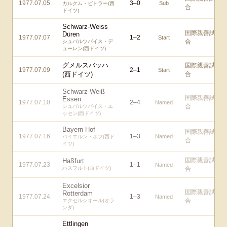
1977.07.05
3
–
0
Sub
カルクム・ビトラー(西
合
ドイツ)
Schwarz-Weiss
国際親善試
Düren
1977.07.07
1
–
2
Start
合
シュバルツバイス・デ
ューレン(西ドイツ)
グメルスバッハ
国際親善試
1977.07.09
2
–
1
Start
(西ドイツ)
合
Schwarz-Weiß
国際親善試
Essen
1977.07.10
2
–
4
Named
合
シュバルツバイス・エ
ッセン(西ドイツ)
Bayern Hof
国際親善試
1977.07.16
1
–
3
Named
バイエルン・ホフ(西ド
合
イツ)
国際親善試
Haßfurt
1977.07.23
1
–
1
Named
ハスフルト(西ドイツ)
合
Excelsior
国際親善試
Rotterdam
1977.07.24
1
–
3
Named
合
エクセルシオール(オラ
ンダ)
Ettlingen