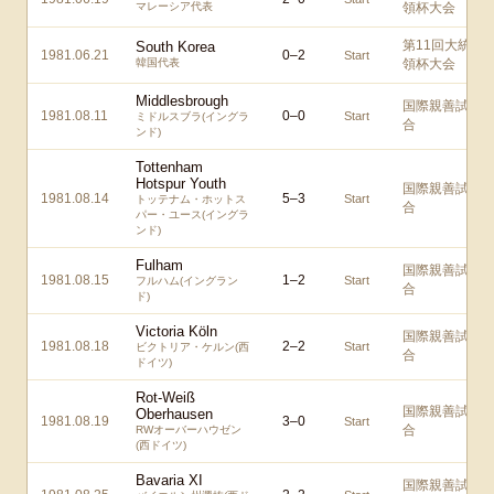
マレーシア代表
領杯大会
第11回大統
South Korea
1981.06.21
0
–
2
Start
韓国代表
領杯大会
Middlesbrough
国際親善試
1981.08.11
0
–
0
Start
ミドルスブラ(イングラ
合
ンド)
Tottenham
Hotspur Youth
国際親善試
1981.08.14
5
–
3
Start
トッテナム・ホットス
合
パー・ユース(イングラ
ンド)
Fulham
国際親善試
1981.08.15
1
–
2
Start
フルハム(イングラン
合
ド)
Victoria Köln
国際親善試
1981.08.18
2
–
2
Start
ビクトリア・ケルン(西
合
ドイツ)
Rot-Weiß
国際親善試
Oberhausen
1981.08.19
3
–
0
Start
合
RWオーバーハウゼン
(西ドイツ)
Bavaria XI
国際親善試