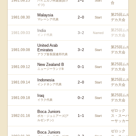
1981.08.25
2
–
2
Start
バイエルン州選抜(西ド
合
イツ)
第25回ムル
Malaysia
1981.08.30
2
–
0
Start
マレーシア代表
デカ大会
第25回ムル
India
1981.09.03
3
–
2
Named
インド代表
デカ大会
United Arab
第25回ムル
1981.09.08
Emirates
3
–
2
Start
デカ大会
アラブ首長国連邦代表
第25回ムル
New Zealand B
1981.09.12
0
–
1
Start
ニュージーランドB
デカ大会
第25回ムル
Indonesia
1981.09.14
2
–
0
Start
インドネシア代表
デカ大会
第25回ムル
Iraq
1981.09.18
0
–
2
Start
イラク代表
デカ大会
ゼロック
Boca Juniors
1982.01.16
1
–
1
ス・スーパ
Start
ボカ・ジュニアーズ(ア
ルゼンチン)
ーサッカー
ゼロック
Boca Juniors