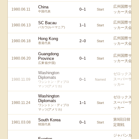
広州国際サ
China
1980.06.11
0
–
1
Start
中国代表
ッカー大会
広州国際サ
SC Bacau
1980.06.13
1
–
1
Start
バカウ(ルーマニア)
ッカー大会
広州国際サ
Hong Kong
1980.06.18
2
–
0
Start
香港代表
ッカー大会
Guangdong
広州国際サ
1980.06.20
Province
0
–
1
Start
ッカー大会
広東省(中国)
Washington
ゼロックス
Diplomats
スーパーサ
1980.11.09
0
–
1
Named
ワシントン・ディプロ
ッカー
マッツ(アメリカ)
Washington
ゼロックス
Diplomats
スーパーサ
1980.11.24
1
–
1
Start
ワシントン・ディプロ
ッカー
マッツ(アメリカ)
第9回日韓
South Korea
1981.03.08
0
–
1
Start
韓国代表
定期戦
ジャパンカ
Everton