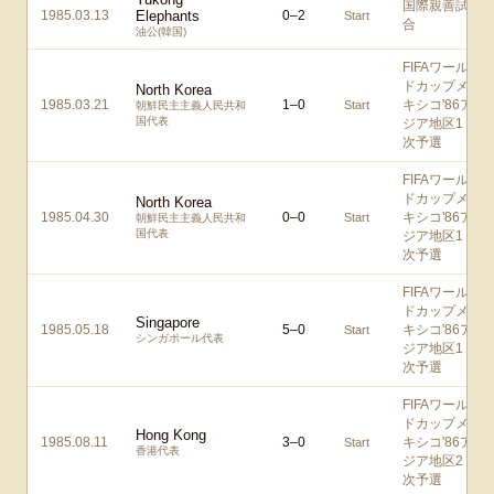
国際親善試
1985.03.13
Elephants
0
–
2
Start
合
油公(韓国)
FIFAワール
ドカップメ
North Korea
1985.03.21
1
–
0
キシコ'86ア
Start
朝鮮民主主義人民共和
国代表
ジア地区1
次予選
FIFAワール
ドカップメ
North Korea
1985.04.30
0
–
0
キシコ'86ア
Start
朝鮮民主主義人民共和
国代表
ジア地区1
次予選
FIFAワール
ドカップメ
Singapore
1985.05.18
5
–
0
キシコ'86ア
Start
シンガポール代表
ジア地区1
次予選
FIFAワール
ドカップメ
Hong Kong
1985.08.11
3
–
0
キシコ'86ア
Start
香港代表
ジア地区2
次予選