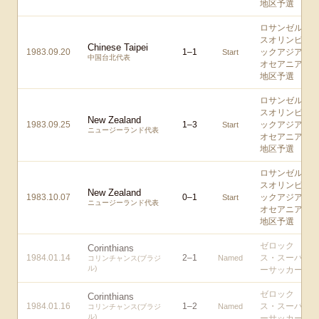
地区予選
ロサンゼル
スオリンピ
Chinese Taipei
1983.09.20
1
–
1
ックアジア/
Start
中国台北代表
オセアニア
地区予選
ロサンゼル
スオリンピ
New Zealand
1983.09.25
1
–
3
ックアジア/
Start
ニュージーランド代表
オセアニア
地区予選
ロサンゼル
スオリンピ
New Zealand
1983.10.07
0
–
1
ックアジア/
Start
ニュージーランド代表
オセアニア
地区予選
ゼロック
Corinthians
1984.01.14
2
–
1
ス・スーパ
Named
コリンチャンス(ブラジ
ル)
ーサッカー
ゼロック
Corinthians
1984.01.16
1
–
2
ス・スーパ
Named
コリンチャンス(ブラジ
ル)
ーサッカー