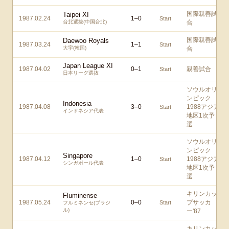
国際親善試
Taipei XI
1987.02.24
1
–
0
Start
台北選抜(中国台北)
合
国際親善試
Daewoo Royals
1987.03.24
1
–
1
Start
大宇(韓国)
合
Japan League XI
1987.04.02
0
–
1
親善試合
Start
日本リーグ選抜
ソウルオリ
ンピック
Indonesia
1987.04.08
3
–
0
1988アジア
Start
インドネシア代表
地区1次予
選
ソウルオリ
ンピック
Singapore
1987.04.12
1
–
0
1988アジア
Start
シンガポール代表
地区1次予
選
キリンカッ
Fluminense
1987.05.24
0
–
0
プサッカ
Start
フルミネンセ(ブラジ
ル)
ー'87
キリンカッ