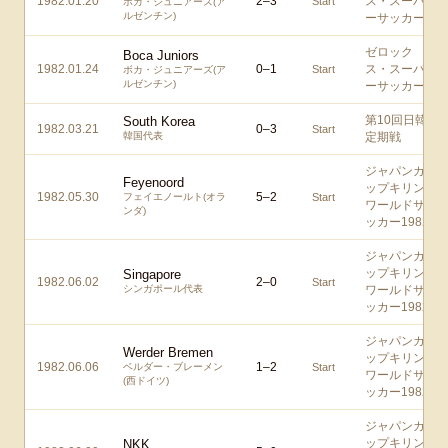
1982.01.20
2
–
3
ス・スーパ
Start
ボカ・ジュニアーズ(ア
ルゼンチン)
ーサッカー
ゼロック
Boca Juniors
1982.01.24
0
–
1
ス・スーパ
Start
ボカ・ジュニアーズ(ア
ルゼンチン)
ーサッカー
第10回日韓
South Korea
1982.03.21
0
–
3
Start
韓国代表
定期戦
ジャパンカ
Feyenoord
ップキリン
1982.05.30
5
–
2
フェイエノールト(オラ
Start
ワールドサ
ンダ)
ッカー1982
ジャパンカ
ップキリン
Singapore
1982.06.02
2
–
0
Start
シンガポール代表
ワールドサ
ッカー1982
ジャパンカ
Werder Bremen
ップキリン
1982.06.06
1
–
2
ベルダー・ブレーメン
Start
ワールドサ
(西ドイツ)
ッカー1982
ジャパンカ
ップキリン
NKK