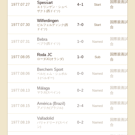
国際親善試
Spessart
1977.07.27
4
–
1
Start
合
エトリンゲン・シュペ
ザクト(西ドイツ)
Wilferdingen
国際親善試
1977.07.30
7
–
0
Start
ビルフェルディンク(西
合
ドイツ)
国際親善試
Bebra
1977.07.31
1
–
0
Named
ベブラ(西ドイツ)
合
国際親善試
Roda JC
1977.08.05
1
–
0
Sub
ローダJC(オランダ)
合
Berchem Sport
国際親善試
1977.08.06
0
–
0
Named
ベルヒェム・シュポル
合
ト(ベルギー)
国際親善試
Málaga
1977.08.13
0
–
2
Named
マラガ(スペイン)
合
国際親善試
América (Brazil)
1977.08.15
2
–
4
Named
アメリカ(ブラジル)
合
Valladolid
国際親善試
1977.08.19
0
–
2
Named
バリャドリード(スペイ
合
ン)