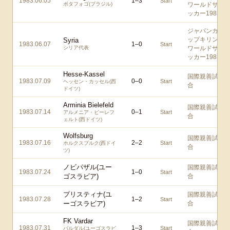
1983.06.05
1
–
3
Start
ボタフォゴ(ブラジル)
ワールドサ
ッカー1983
ジャパンカ
ップキリン
Syria
1983.06.07
1
–
0
Start
シリア代表
ワールドサ
ッカー1983
Hesse-Kassel
国際親善試
1983.07.09
0
–
0
Start
ヘッセン・カッセル(西
合
ドイツ)
Arminia Bielefeld
国際親善試
1983.07.14
0
–
1
Start
アルメニア・ビーレフ
合
ェルト(西ドイツ)
Wolfsburg
国際親善試
1983.07.16
2
–
2
Start
ホルクスブルク(西ドイ
合
ツ)
ノビパザル(ユー
国際親善試
1983.07.24
1
–
0
Start
ゴスラビア)
合
プリスティナ(ユ
国際親善試
1983.07.28
1
–
2
Start
ーゴスラビア)
合
FK Vardar
国際親善試
1983.07.31
1
–
3
Start
バルダル(ユーゴスラビ