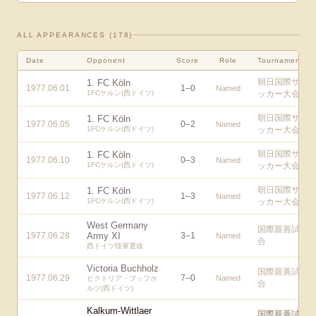
ALL APPEARANCES (
178
)
Date
Opponent
Score
Role
Tournament
朝日国際サ
1. FC Köln
1977.06.01
1
–
0
Named
1FCケルン(西ドイツ)
ッカー大会
朝日国際サ
1. FC Köln
1977.06.05
0
–
2
Named
1FCケルン(西ドイツ)
ッカー大会
朝日国際サ
1. FC Köln
1977.06.10
0
–
3
Named
1FCケルン(西ドイツ)
ッカー大会
朝日国際サ
1. FC Köln
1977.06.12
1
–
3
Named
1FCケルン(西ドイツ)
ッカー大会
West Germany
国際親善試
1977.06.28
Army XI
3
–
1
Named
合
西ドイツ陸軍選抜
Victoria Buchholz
国際親善試
1977.06.29
7
–
0
Named
ビクトリア・ブッフホ
合
ルツ(西ドイツ)
Kalkum-Wittlaer
国際親善試