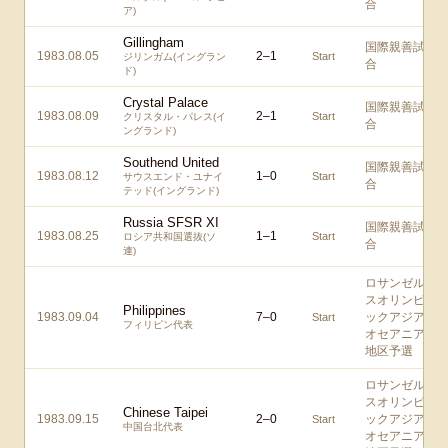
合
ア)
Gillingham
国際親善試
1983.08.05
2
–
1
Start
ジリンガム(イングラン
合
ド)
Crystal Palace
国際親善試
1983.08.09
2
–
1
Start
クリスタル・パレス(イ
合
ングランド)
Southend United
国際親善試
1983.08.12
1
–
0
Start
サウスエンド・ユナイ
合
テッド(イングランド)
Russia SFSR XI
国際親善試
1983.08.25
1
–
1
Start
ロシア共和国選抜(ソ
合
連)
ロサンゼル
スオリンピ
Philippines
1983.09.04
7
–
0
ックアジア/
Start
フィリピン代表
オセアニア
地区予選
ロサンゼル
スオリンピ
Chinese Taipei
1983.09.15
2
–
0
ックアジア/
Start
中国台北代表
オセアニア