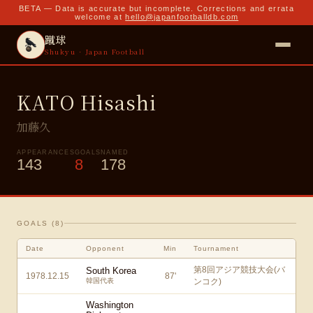
BETA — Data is accurate but incomplete. Corrections and errata
welcome at
hello@japanfootballdb.com
蹴球
Shukyu · Japan Football
KATO Hisashi
加藤久
APPEARANCES
GOALS
NAMED
143
8
178
GOALS (
8
)
Date
Opponent
Min
Tournament
第8回アジア競技大会(バ
South Korea
1978.12.15
87
'
韓国代表
ンコク)
Washington