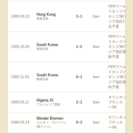
FIFAワール
ドカップメ
Hong Kong
1985.09.22
2
–
1
キシコ'86ア
Start
香港代表
ジア地区2
次予選
FIFAワール
ドカップメ
South Korea
1985.10.26
1
–
2
キシコ'86ア
Start
韓国代表
ジア地区最
終予選
FIFAワール
ドカップメ
South Korea
1985.11.03
0
–
1
キシコ'86ア
Start
韓国代表
ジア地区最
終予選
キリンカッ
Algeria XI
1986.05.11
2
–
1
プサッカ
Start
アルジェリア選抜
ー'86
キリンカッ
Werder Bremen
1986.05.14
0
–
2
プサッカ
Start
ベルダー・ブレーメン
(西ドイツ)
ー'86