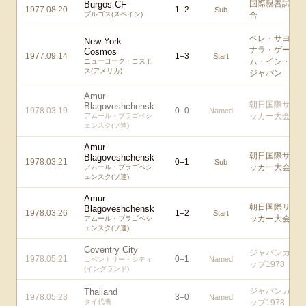
国際親善試
Burgos CF
1977.08.20
1
–
2
Sub
ブルゴス(スペイン)
合
ペレ・サヨ
New York
ナラ・ゲー
Cosmos
1977.09.14
1
–
3
Start
ム・イン・
ニューヨーク・コスモ
ス(アメリカ)
ジャパン
Amur
朝日国際サ
Blagoveshchensk
1978.03.19
0
–
0
Named
ッカー大会
アムール・ブラゴベシ
ェンスク(ソ連)
Amur
朝日国際サ
Blagoveshchensk
1978.03.21
0
–
1
Sub
ッカー大会
アムール・ブラゴベシ
ェンスク(ソ連)
Amur
朝日国際サ
Blagoveshchensk
1978.03.26
1
–
2
Start
ッカー大会
アムール・ブラゴベシ
ェンスク(ソ連)
Coventry City
ジャパンカ
1978.05.21
0
–
1
Named
コベントリー・シティ
ップ1978
(イングランド)
ジャパンカ
Thailand
1978.05.23
3
–
0
Named
タイ代表
ップ1978