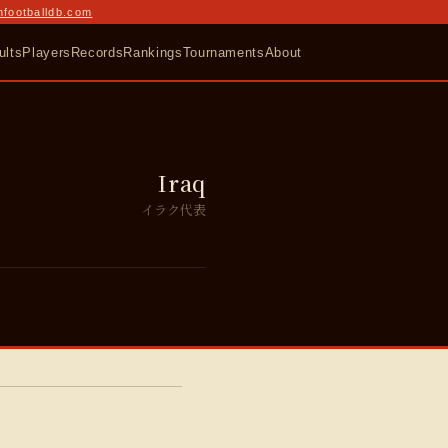
nfootballdb.com
ults
Players
Records
Rankings
Tournaments
About
Iraq
イラク代表