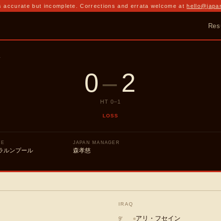
 accurate but incomplete. Corrections and errata welcome at
hello@japa
Res
T
0
–
2
HT
0
–
1
LOSS
UE
JAPAN MANAGER
ラルンプール
森孝慈
IRAQ
アリ・フセイン
9
'