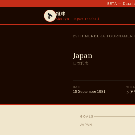
BETA — Data is
蹴球
Shukyu · Japan Football
25TH MERDEKA TOURNAMEN
Japan
日本代表
DATE
VEN
18 September 1981
クア
GOALS
JAPAN
—