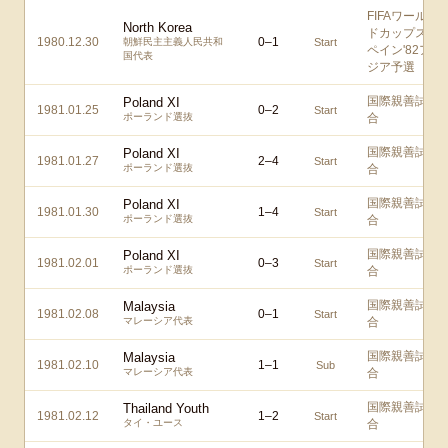
FIFAワール
North Korea
ドカップス
1980.12.30
0
–
1
朝鮮民主主義人民共和
Start
ペイン'82ア
国代表
ジア予選
国際親善試
Poland XI
1981.01.25
0
–
2
Start
ポーランド選抜
合
国際親善試
Poland XI
1981.01.27
2
–
4
Start
ポーランド選抜
合
国際親善試
Poland XI
1981.01.30
1
–
4
Start
ポーランド選抜
合
国際親善試
Poland XI
1981.02.01
0
–
3
Start
ポーランド選抜
合
国際親善試
Malaysia
1981.02.08
0
–
1
Start
マレーシア代表
合
国際親善試
Malaysia
1981.02.10
1
–
1
Sub
マレーシア代表
合
国際親善試
Thailand Youth
1981.02.12
1
–
2
Start
タイ・ユース
合