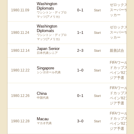
Washington
ゼロックス
Diplomats
スーパーサ
1980.11.09
0
–
1
Start
ワシントン・ディプロ
ッカー
マッツ(アメリカ)
Washington
ゼロックス
Diplomats
スーパーサ
1980.11.24
1
–
1
Start
ワシントン・ディプロ
ッカー
マッツ(アメリカ)
Japan Senior
1980.12.14
2
–
3
親善試合
Start
日本代表シニア
FIFAワール
ドカップス
Singapore
1980.12.22
1
–
0
Start
シンガポール代表
ペイン'82ア
ジア予選
FIFAワール
ドカップス
China
1980.12.26
0
–
1
Start
中国代表
ペイン'82ア
ジア予選
FIFAワール
ドカップス
Macau
1980.12.28
3
–
0
Start
マカオ代表
ペイン'82ア
ジア予選