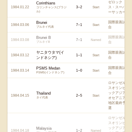
ゼロック
Corinthians
1984.01.22
3
–
2
ス・スーパ
Start
コリンチャンス(ブラジ
ル)
ーサッカー
国際親善試
Brunei
1984.03.06
7
–
1
Start
ブルネイ代表
合
国際親善試
Brunei B
1984.03.08
7
–
1
Named
ブルネイB
合
ヤニタウタマ(イ
国際親善試
1984.03.12
1
–
1
Start
ンドネシア)
合
国際親善試
PSMS Medan
1984.03.14
1
–
0
Start
PSMS(インドネシア)
合
ロサンゼル
スオリンピ
ックアジア/
Thailand
1984.04.15
2
–
5
Start
タイ代表
オセアニア
地区最終予
選
ロサンゼル
スオリンピ
ックアジア/
Malaysia
1984.04.18
1
–
2
Named