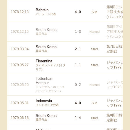
第8回アジ
Bahrain
1978.12.13
4
–
0
ア競技大会
Sub
バーレーン代表
(バンコク)
第8回アジ
South Korea
1978.12.15
1
–
3
ア競技大会
Named
韓国代表
(バンコク)
第7回日韓
South Korea
1979.03.04
2
–
1
Start
韓国代表
定期戦
Fiorentina
ジャパンカ
1979.05.27
1
–
1
Start
フィオレンティナ(イタ
ップ1979
リア)
Tottenham
ジャパンカ
Hotspur
1979.05.29
0
–
2
Named
ップ1979
トッテナム・ホットス
パー(イングランド)
ジャパンカ
Indonesia
1979.05.31
4
–
0
Sub
インドネシア代表
ップ1979
第8回日韓
South Korea
1979.06.16
1
–
4
Start
韓国代表
定期戦