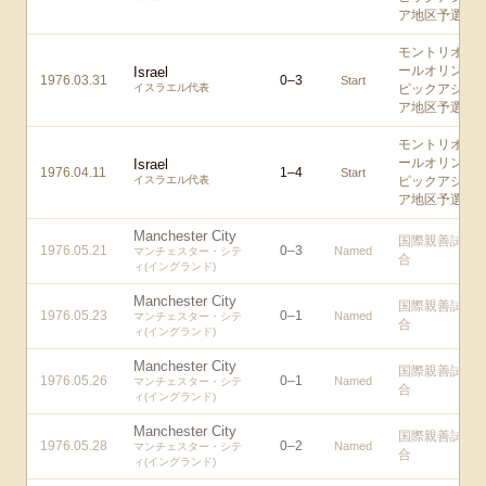
ア地区予選
モントリオ
ールオリン
Israel
1976.03.31
0
–
3
Start
イスラエル代表
ピックアジ
ア地区予選
モントリオ
ールオリン
Israel
1976.04.11
1
–
4
Start
イスラエル代表
ピックアジ
ア地区予選
Manchester City
国際親善試
1976.05.21
0
–
3
Named
マンチェスター・シテ
合
ィ(イングランド)
Manchester City
国際親善試
1976.05.23
0
–
1
Named
マンチェスター・シテ
合
ィ(イングランド)
Manchester City
国際親善試
1976.05.26
0
–
1
Named
マンチェスター・シテ
合
ィ(イングランド)
Manchester City
国際親善試
1976.05.28
0
–
2
Named
マンチェスター・シテ
合
ィ(イングランド)