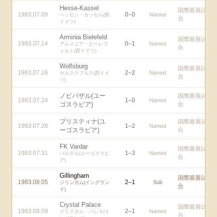
Hesse-Kassel
国際親善試
1983.07.09
0
–
0
Named
ヘッセン・カッセル(西
合
ドイツ)
Arminia Bielefeld
国際親善試
1983.07.14
0
–
1
Named
アルメニア・ビーレフ
合
ェルト(西ドイツ)
Wolfsburg
国際親善試
1983.07.16
2
–
2
Named
ホルクスブルク(西ドイ
合
ツ)
ノビパザル(ユー
国際親善試
1983.07.24
1
–
0
Named
ゴスラビア)
合
プリスティナ(ユ
国際親善試
1983.07.28
1
–
2
Named
ーゴスラビア)
合
FK Vardar
国際親善試
1983.07.31
1
–
3
Named
バルダル(ユーゴスラビ
合
ア)
Gillingham
国際親善試
1983.08.05
2
–
1
Sub
ジリンガム(イングラン
合
ド)
Crystal Palace
国際親善試
1983.08.09
2
–
1
Named
クリスタル・パレス(イ
合