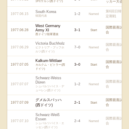
1FCケルン(西ドイツ)
ッカー大会
第6回日韓
South Korea
1977.06.15
1
–
2
Named
韓国代表
定期戦
West Germany
国際親善試
1977.06.28
Army XI
3
–
1
Start
合
西ドイツ陸軍選抜
Victoria Buchholz
国際親善試
1977.06.29
7
–
0
Named
ビクトリア・ブッフホ
合
ルツ(西ドイツ)
Kalkum-Wittlaer
国際親善試
1977.07.05
3
–
0
Start
カルクム・ビトラー(西
合
ドイツ)
Schwarz-Weiss
国際親善試
Düren
1977.07.07
1
–
2
Named
合
シュバルツバイス・デ
ューレン(西ドイツ)
グメルスバッハ
国際親善試
1977.07.09
2
–
1
Start
(西ドイツ)
合
Schwarz-Weiß
国際親善試
Essen
1977.07.10
2
–
4
Named
合
シュバルツバイス・エ
ッセン(西ドイツ)