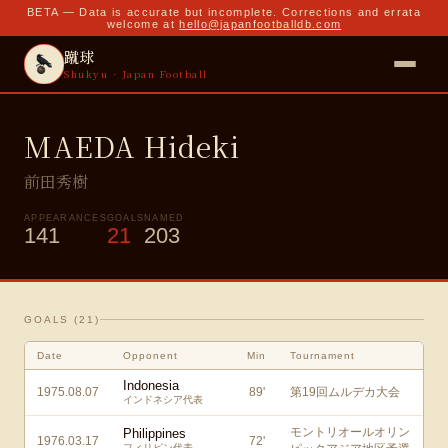
BETA — Data is accurate but incomplete. Corrections and errata
welcome at
hello@japanfootballdb.com
蹴球
Shukyu · Japan Football
MAEDA Hideki
前田秀樹
APPEARANCES
GOALS
NAMED
141
21
203
GOALS (
21
)
Date
Opponent
Min
Tournament
Indonesia
1975.08.07
89
'
第19回ムルデカ大会
インドネシア代表
モントリオールオリン
Philippines
1976.03.17
72
'
フィリピン代表