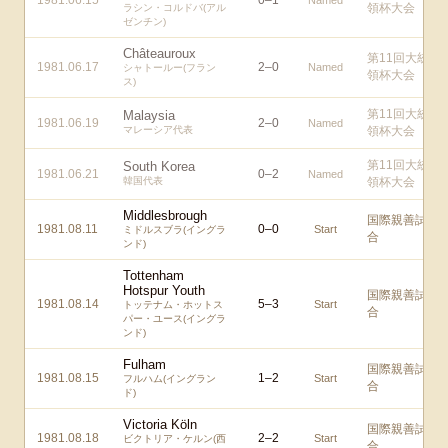
1981.06.15
0
–
1
Named
領杯大会
ラシン・コルドバ(アル
ゼンチン)
Châteauroux
第11回大統
1981.06.17
2
–
0
Named
シャトールー(フラン
領杯大会
ス)
第11回大統
Malaysia
1981.06.19
2
–
0
Named
マレーシア代表
領杯大会
第11回大統
South Korea
1981.06.21
0
–
2
Named
韓国代表
領杯大会
Middlesbrough
国際親善試
1981.08.11
0
–
0
Start
ミドルスブラ(イングラ
合
ンド)
Tottenham
Hotspur Youth
国際親善試
1981.08.14
5
–
3
Start
トッテナム・ホットス
合
パー・ユース(イングラ
ンド)
Fulham
国際親善試
1981.08.15
1
–
2
Start
フルハム(イングラン
合
ド)
Victoria Köln
国際親善試
1981.08.18
2
–
2
Start
ビクトリア・ケルン(西
合