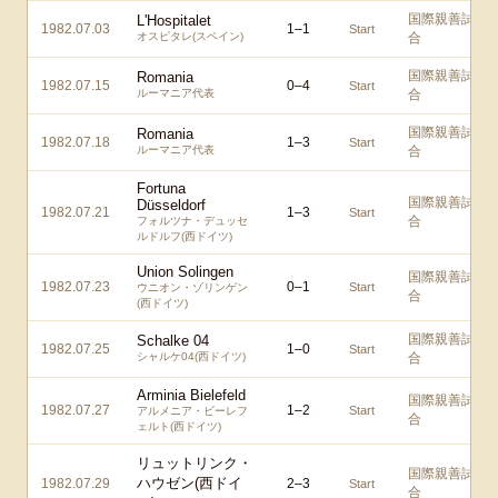
国際親善試
L'Hospitalet
1982.07.03
1
–
1
Start
オスピタレ(スペイン)
合
国際親善試
Romania
1982.07.15
0
–
4
Start
ルーマニア代表
合
国際親善試
Romania
1982.07.18
1
–
3
Start
ルーマニア代表
合
Fortuna
国際親善試
Düsseldorf
1982.07.21
1
–
3
Start
合
フォルツナ・デュッセ
ルドルフ(西ドイツ)
Union Solingen
国際親善試
1982.07.23
0
–
1
Start
ウニオン・ゾリンゲン
合
(西ドイツ)
国際親善試
Schalke 04
1982.07.25
1
–
0
Start
シャルケ04(西ドイツ)
合
Arminia Bielefeld
国際親善試
1982.07.27
1
–
2
Start
アルメニア・ビーレフ
合
ェルト(西ドイツ)
リュットリンク・
国際親善試
ハウゼン(西ドイ
1982.07.29
2
–
3
Start
合