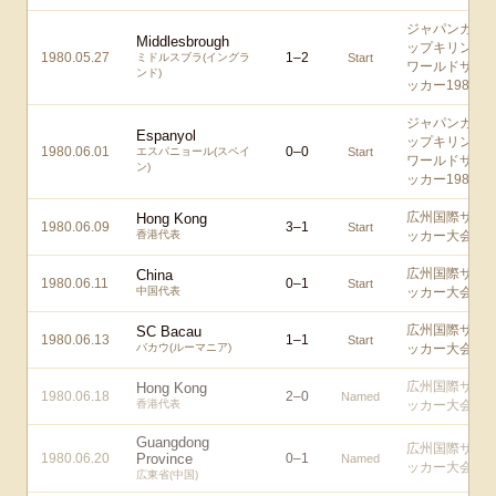
ジャパンカ
Middlesbrough
ップキリン
1980.05.27
1
–
2
ミドルスブラ(イングラ
Start
ワールドサ
ンド)
ッカー1980
ジャパンカ
Espanyol
ップキリン
1980.06.01
0
–
0
エスパニョール(スペイ
Start
ワールドサ
ン)
ッカー1980
広州国際サ
Hong Kong
1980.06.09
3
–
1
Start
香港代表
ッカー大会
広州国際サ
China
1980.06.11
0
–
1
Start
中国代表
ッカー大会
広州国際サ
SC Bacau
1980.06.13
1
–
1
Start
バカウ(ルーマニア)
ッカー大会
広州国際サ
Hong Kong
1980.06.18
2
–
0
Named
香港代表
ッカー大会
Guangdong
広州国際サ
1980.06.20
Province
0
–
1
Named
ッカー大会
広東省(中国)