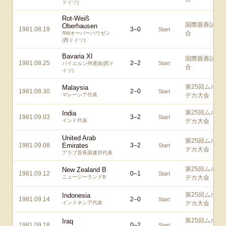
ドイツ)
Rot-Weiß
国際親善試
Oberhausen
1981.08.19
3
–
0
Start
合
RWオーバーハウゼン
(西ドイツ)
Bavaria XI
国際親善試
1981.08.25
2
–
2
Start
バイエルン州選抜(西ド
合
イツ)
第25回ムル
Malaysia
1981.08.30
2
–
0
Start
マレーシア代表
デカ大会
第25回ムル
India
1981.09.03
3
–
2
Start
インド代表
デカ大会
United Arab
第25回ムル
1981.09.08
Emirates
3
–
2
Start
デカ大会
アラブ首長国連邦代表
第25回ムル
New Zealand B
1981.09.12
0
–
1
Start
ニュージーランドB
デカ大会
第25回ムル
Indonesia
1981.09.14
2
–
0
Start
インドネシア代表
デカ大会
第25回ムル
Iraq
1981.09.18
0
–
2
Start