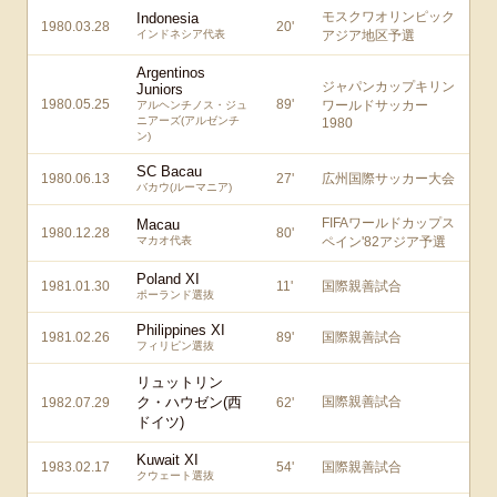
モスクワオリンピック
Indonesia
1980.03.28
20
'
インドネシア代表
アジア地区予選
Argentinos
ジャパンカップキリン
Juniors
1980.05.25
89
'
ワールドサッカー
アルヘンチノス・ジュ
ニアーズ(アルゼンチ
1980
ン)
SC Bacau
1980.06.13
27
'
広州国際サッカー大会
バカウ(ルーマニア)
FIFAワールドカップス
Macau
1980.12.28
80
'
マカオ代表
ペイン'82アジア予選
Poland XI
1981.01.30
11
'
国際親善試合
ポーランド選抜
Philippines XI
1981.02.26
89
'
国際親善試合
フィリピン選抜
リュットリン
ク・ハウゼン(西
国際親善試合
1982.07.29
62
'
ドイツ)
Kuwait XI
1983.02.17
54
'
国際親善試合
クウェート選抜