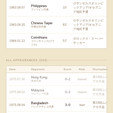
ロサンゼルスオリンピ
Philippines
1983.09.07
10
'
ックアジア/オセアニ
フィリピン代表
ア地区予選
ロサンゼルスオリンピ
Chinese Taipei
1983.09.20
83
'
ックアジア/オセアニ
中国台北代表
ア地区予選
Corinthians
ゼロックス・スーパー
1984.01.22
57
'
コリンチャンス(ブラ
サッカー
ジル)
ALL APPEARANCES (
203
)
Date
Opponent
Score
Role
Tournament
第19回ムル
Hong Kong
1975.07.30
0
–
2
Named
香港代表
デカ大会
第19回ムル
Malaysia
1975.08.02
0
–
2
Named
マレーシア代表
デカ大会
第19回ムル
Bangladesh
1975.08.04
3
–
0
Start
バングラデシュ代表
デカ大会