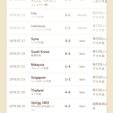
ッカー大会
アムール・ブラゴベシ
ェンスク(ソ連)
第22回ムル
Iraq
1978.07.13
0
–
0
Named
イラク代表
デカ大会
第22回ムル
Indonesia
1978.07.15
1
–
2
Named
インドネシア代表
デカ大会
第22回ムル
Syria
1978.07.17
3
–
2
Start
シリア代表
デカ大会
第22回ムル
South Korea
1978.07.19
0
–
4
Start
韓国代表
デカ大会
第22回ムル
Malaysia
1978.07.21
1
–
4
Start
マレーシア代表
デカ大会
第22回ムル
Singapore
1978.07.23
1
–
2
Start
シンガポール代表
デカ大会
第22回ムル
Thailand
1978.07.26
4
–
0
Start
タイ代表
デカ大会
SpVgg 1903
国際親善試
1978.08.10
4
–
2
Start
SPVGG1903(西ドイ
合
ツ)