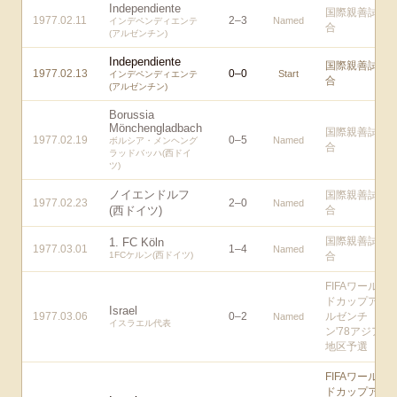
Independiente
国際親善試
1977.02.11
2
–
3
Named
インデペンディエンテ
合
(アルゼンチン)
Independiente
国際親善試
1977.02.13
0
–
0
Start
インデペンディエンテ
合
(アルゼンチン)
Borussia
Mönchengladbach
国際親善試
1977.02.19
0
–
5
Named
ボルシア・メンヘング
合
ラッドバッハ(西ドイ
ツ)
ノイエンドルフ
国際親善試
1977.02.23
2
–
0
Named
(西ドイツ)
合
国際親善試
1. FC Köln
1977.03.01
1
–
4
Named
1FCケルン(西ドイツ)
合
FIFAワール
ドカップア
Israel
1977.03.06
0
–
2
ルゼンチ
Named
イスラエル代表
ン'78アジア
地区予選
FIFAワール
ドカップア