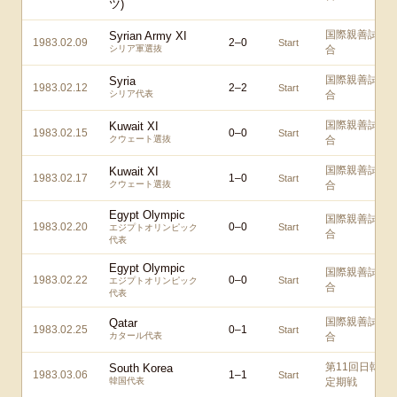
ツ)
国際親善試
Syrian Army XI
1983.02.09
2
–
0
Start
シリア軍選抜
合
国際親善試
Syria
1983.02.12
2
–
2
Start
シリア代表
合
国際親善試
Kuwait XI
1983.02.15
0
–
0
Start
クウェート選抜
合
国際親善試
Kuwait XI
1983.02.17
1
–
0
Start
クウェート選抜
合
Egypt Olympic
国際親善試
1983.02.20
0
–
0
Start
エジプトオリンピック
合
代表
Egypt Olympic
国際親善試
1983.02.22
0
–
0
Start
エジプトオリンピック
合
代表
国際親善試
Qatar
1983.02.25
0
–
1
Start
カタール代表
合
第11回日韓
South Korea
1983.03.06
1
–
1
Start
韓国代表
定期戦