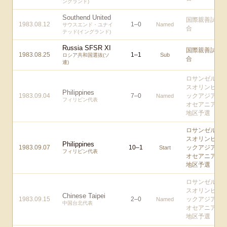
ングランド)
Southend United
国際親善試
1983.08.12
1
–
0
Named
サウスエンド・ユナイ
合
テッド(イングランド)
Russia SFSR XI
国際親善試
1983.08.25
1
–
1
Sub
ロシア共和国選抜(ソ
合
連)
ロサンゼル
スオリンピ
Philippines
1983.09.04
7
–
0
ックアジア/
Named
フィリピン代表
オセアニア
地区予選
ロサンゼル
スオリンピ
Philippines
1983.09.07
10
–
1
ックアジア/
Start
フィリピン代表
オセアニア
地区予選
ロサンゼル
スオリンピ
Chinese Taipei
1983.09.15
2
–
0
ックアジア/
Named
中国台北代表
オセアニア
地区予選