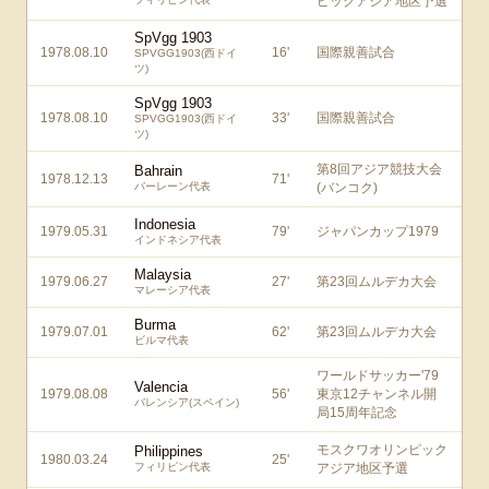
ピックアジア地区予選
SpVgg 1903
1978.08.10
16
'
国際親善試合
SPVGG1903(西ドイ
ツ)
SpVgg 1903
1978.08.10
33
'
国際親善試合
SPVGG1903(西ドイ
ツ)
第8回アジア競技大会
Bahrain
1978.12.13
71
'
バーレーン代表
(バンコク)
Indonesia
1979.05.31
79
'
ジャパンカップ1979
インドネシア代表
Malaysia
1979.06.27
27
'
第23回ムルデカ大会
マレーシア代表
Burma
1979.07.01
62
'
第23回ムルデカ大会
ビルマ代表
ワールドサッカー'79
Valencia
1979.08.08
56
'
東京12チャンネル開
バレンシア(スペイン)
局15周年記念
モスクワオリンピック
Philippines
1980.03.24
25
'
フィリピン代表
アジア地区予選