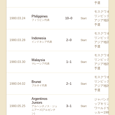
予選
モスクワオ
リンピック
Philippines
1980.03.24
10
–
0
Start
フィリピン代表
アジア地区
予選
モスクワオ
リンピック
Indonesia
1980.03.28
2
–
0
Start
インドネシア代表
アジア地区
予選
モスクワオ
リンピック
Malaysia
1980.03.30
1
–
1
Start
マレーシア代表
アジア地区
予選
モスクワオ
リンピック
Brunei
1980.04.02
2
–
1
Start
ブルネイ代表
アジア地区
予選
Argentinos
ジャパンカ
Juniors
ップキリン
1980.05.25
3
–
1
Start
アルヘンチノス・ジュ
ワールドサ
ニアーズ(アルゼンチ
ッカー1980
ン)