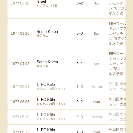
Israel
1977.03.10
0
–
2
ルゼンチ
Sub
イスラエル代表
ン'78アジア
地区予選
FIFAワール
ドカップア
South Korea
1977.03.26
0
–
0
ルゼンチ
Sub
韓国代表
ン'78アジア
地区予選
FIFAワール
ドカップア
South Korea
1977.04.03
0
–
1
ルゼンチ
Sub
韓国代表
ン'78アジア
地区予選
朝日国際サ
1. FC Köln
1977.06.01
1
–
0
Named
1FCケルン(西ドイツ)
ッカー大会
朝日国際サ
1. FC Köln
1977.06.05
0
–
2
Start
1FCケルン(西ドイツ)
ッカー大会
朝日国際サ
1. FC Köln
1977.06.10
0
–
3
Named
1FCケルン(西ドイツ)
ッカー大会
朝日国際サ
1. FC Köln
1977.06.12
1
–
3
Start