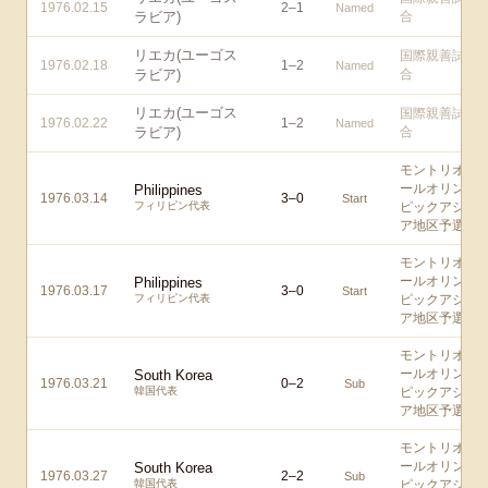
1976.02.15
2
–
1
Named
ラビア)
合
リエカ(ユーゴス
国際親善試
1976.02.18
1
–
2
Named
ラビア)
合
リエカ(ユーゴス
国際親善試
1976.02.22
1
–
2
Named
ラビア)
合
モントリオ
ールオリン
Philippines
1976.03.14
3
–
0
Start
フィリピン代表
ピックアジ
ア地区予選
モントリオ
ールオリン
Philippines
1976.03.17
3
–
0
Start
フィリピン代表
ピックアジ
ア地区予選
モントリオ
ールオリン
South Korea
1976.03.21
0
–
2
Sub
韓国代表
ピックアジ
ア地区予選
モントリオ
ールオリン
South Korea
1976.03.27
2
–
2
Sub
韓国代表
ピックアジ