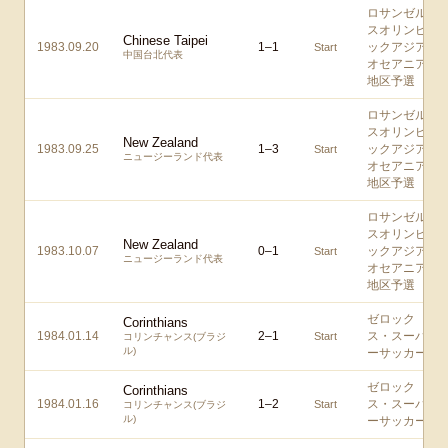
ロサンゼル
スオリンピ
Chinese Taipei
1983.09.20
1
–
1
ックアジア/
Start
中国台北代表
オセアニア
地区予選
ロサンゼル
スオリンピ
New Zealand
1983.09.25
1
–
3
ックアジア/
Start
ニュージーランド代表
オセアニア
地区予選
ロサンゼル
スオリンピ
New Zealand
1983.10.07
0
–
1
ックアジア/
Start
ニュージーランド代表
オセアニア
地区予選
ゼロック
Corinthians
1984.01.14
2
–
1
ス・スーパ
Start
コリンチャンス(ブラジ
ル)
ーサッカー
ゼロック
Corinthians
1984.01.16
1
–
2
ス・スーパ
Start
コリンチャンス(ブラジ
ル)
ーサッカー