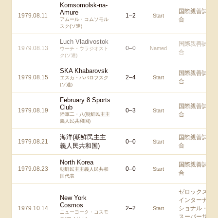
Komsomolsk-na-
国際親善試
Amure
1979.08.11
1
–
2
Start
合
アムール・コムソモル
スク(ソ連)
Luch Vladivostok
国際親善試
1979.08.13
0
–
0
Named
ウーチ・ウラジオスト
合
ク(ソ連)
SKA Khabarovsk
国際親善試
1979.08.15
2
–
4
Start
エスカ・ハバロフスク
合
(ソ連)
February 8 Sports
国際親善試
Club
1979.08.19
0
–
3
Start
合
陸軍二・八(朝鮮民主主
義人民共和国)
海洋(朝鮮民主主
国際親善試
1979.08.21
0
–
0
Start
義人民共和国)
合
North Korea
国際親善試
1979.08.23
0
–
0
Start
朝鮮民主主義人民共和
合
国代表
ゼロックス
New York
インターナ
Cosmos
1979.10.14
2
–
2
ショナル・
Start
ニューヨーク・コスモ
スーパーサ