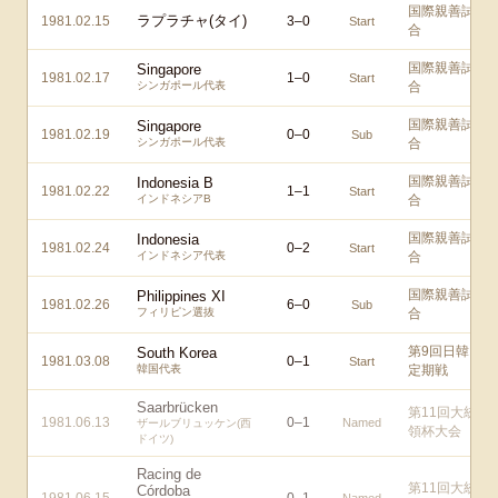
国際親善試
ラプラチャ(タイ)
1981.02.15
3
–
0
Start
合
国際親善試
Singapore
1981.02.17
1
–
0
Start
シンガポール代表
合
国際親善試
Singapore
1981.02.19
0
–
0
Sub
シンガポール代表
合
国際親善試
Indonesia B
1981.02.22
1
–
1
Start
インドネシアB
合
国際親善試
Indonesia
1981.02.24
0
–
2
Start
インドネシア代表
合
国際親善試
Philippines XI
1981.02.26
6
–
0
Sub
フィリピン選抜
合
第9回日韓
South Korea
1981.03.08
0
–
1
Start
韓国代表
定期戦
Saarbrücken
第11回大統
1981.06.13
0
–
1
Named
ザールブリュッケン(西
領杯大会
ドイツ)
Racing de
第11回大統
Córdoba