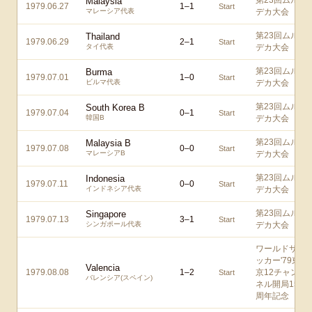
第23回ムル
Malaysia
1979.06.27
1
–
1
Start
マレーシア代表
デカ大会
第23回ムル
Thailand
1979.06.29
2
–
1
Start
タイ代表
デカ大会
第23回ムル
Burma
1979.07.01
1
–
0
Start
ビルマ代表
デカ大会
第23回ムル
South Korea B
1979.07.04
0
–
1
Start
韓国B
デカ大会
第23回ムル
Malaysia B
1979.07.08
0
–
0
Start
マレーシアB
デカ大会
第23回ムル
Indonesia
1979.07.11
0
–
0
Start
インドネシア代表
デカ大会
第23回ムル
Singapore
1979.07.13
3
–
1
Start
シンガポール代表
デカ大会
ワールドサ
ッカー'79東
Valencia
1979.08.08
1
–
2
京12チャン
Start
バレンシア(スペイン)
ネル開局15
周年記念