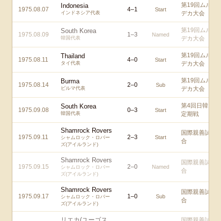
第19回ムル
Indonesia
1975.08.07
4
–
1
Start
インドネシア代表
デカ大会
第19回ムル
South Korea
1975.08.09
1
–
3
Named
韓国代表
デカ大会
第19回ムル
Thailand
1975.08.11
4
–
0
Start
タイ代表
デカ大会
第19回ムル
Burma
1975.08.14
2
–
0
Sub
ビルマ代表
デカ大会
第4回日韓
South Korea
1975.09.08
0
–
3
Start
韓国代表
定期戦
Shamrock Rovers
国際親善試
1975.09.11
2
–
3
Start
シャムロック・ロバー
合
ズ(アイルランド)
Shamrock Rovers
国際親善試
1975.09.15
2
–
0
Named
シャムロック・ロバー
合
ズ(アイルランド)
Shamrock Rovers
国際親善試
1975.09.17
1
–
0
Sub
シャムロック・ロバー
合
ズ(アイルランド)
リエカ(ユーゴス
国際親善試