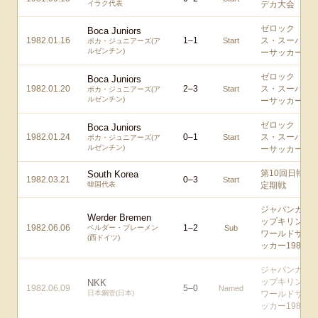
イラク代表
デカ大会
ゼロック
Boca Juniors
1982.01.16
1
–
1
ス・スーパ
Start
ボカ・ジュニアーズ(ア
ルゼンチン)
ーサッカー
ゼロック
Boca Juniors
1982.01.20
2
–
3
ス・スーパ
Start
ボカ・ジュニアーズ(ア
ルゼンチン)
ーサッカー
ゼロック
Boca Juniors
1982.01.24
0
–
1
ス・スーパ
Start
ボカ・ジュニアーズ(ア
ルゼンチン)
ーサッカー
第10回日韓
South Korea
1982.03.21
0
–
3
Start
韓国代表
定期戦
ジャパンカ
Werder Bremen
ップキリン
1982.06.06
1
–
2
ベルダー・ブレーメン
Sub
ワールドサ
(西ドイツ)
ッカー1982
ジャパンカ
ップキリン
NKK
1982.06.09
5
–
0
Named
日本鋼管(日本)
ワールドサ
ッカー1982