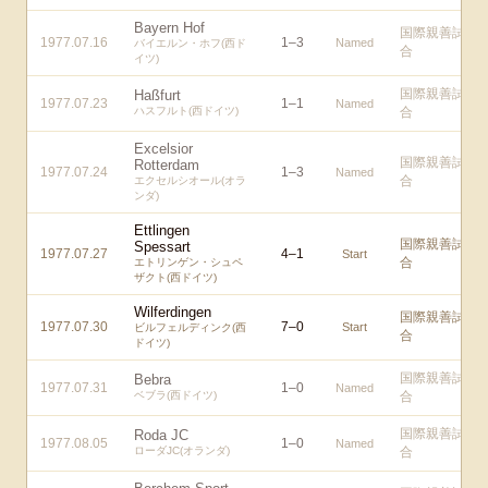
Bayern Hof
国際親善試
1977.07.16
1
–
3
Named
バイエルン・ホフ(西ド
合
イツ)
国際親善試
Haßfurt
1977.07.23
1
–
1
Named
ハスフルト(西ドイツ)
合
Excelsior
国際親善試
Rotterdam
1977.07.24
1
–
3
Named
合
エクセルシオール(オラ
ンダ)
Ettlingen
国際親善試
Spessart
1977.07.27
4
–
1
Start
合
エトリンゲン・シュペ
ザクト(西ドイツ)
Wilferdingen
国際親善試
1977.07.30
7
–
0
Start
ビルフェルディンク(西
合
ドイツ)
国際親善試
Bebra
1977.07.31
1
–
0
Named
ベブラ(西ドイツ)
合
国際親善試
Roda JC
1977.08.05
1
–
0
Named
ローダJC(オランダ)
合