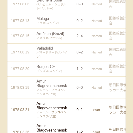
Berchem Sport
国際親善試
1977.08.06
0
–
0
Named
ベルヒェム・シュポル
合
ト(ベルギー)
国際親善試
Málaga
1977.08.13
0
–
2
Named
マラガ(スペイン)
合
国際親善試
América (Brazil)
1977.08.15
2
–
4
Named
アメリカ(ブラジル)
合
Valladolid
国際親善試
1977.08.19
0
–
2
Named
バリャドリード(スペイ
合
ン)
国際親善試
Burgos CF
1977.08.20
1
–
2
Named
ブルゴス(スペイン)
合
Amur
朝日国際サ
Blagoveshchensk
1978.03.19
0
–
0
Named
ッカー大会
アムール・ブラゴベシ
ェンスク(ソ連)
Amur
朝日国際サ
Blagoveshchensk
1978.03.21
0
–
1
Start
ッカー大会
アムール・ブラゴベシ
ェンスク(ソ連)
Amur
朝日国際サ
Blagoveshchensk
1978.03.26
1
–
2
Start