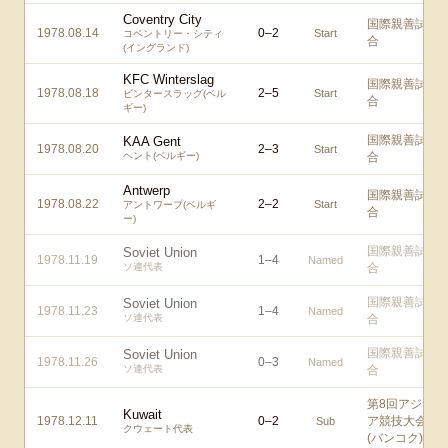
Coventry City
国際親善試
1978.08.14
0
–
2
Start
コベントリー・シティ
合
(イングランド)
KFC Winterslag
国際親善試
1978.08.18
2
–
5
Start
ビンタースラッグ(ベル
合
ギー)
国際親善試
KAA Gent
1978.08.20
2
–
3
Start
ヘント(ベルギー)
合
Antwerp
国際親善試
1978.08.22
2
–
2
Start
アントワープ(ベルギ
合
ー)
国際親善試
Soviet Union
1978.11.19
1
–
4
Named
ソ連代表
合
国際親善試
Soviet Union
1978.11.23
1
–
4
Named
ソ連代表
合
国際親善試
Soviet Union
1978.11.26
0
–
3
Named
ソ連代表
合
第8回アジ
Kuwait
1978.12.11
0
–
2
ア競技大会
Sub
クウェート代表
(バンコク)