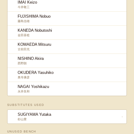
IMAI Keizo
今井敬三
FUJISHIMA Nobuo
藤島信雄
KANEDA Nobutoshi
金田喜稔
KOMAEDA Mitsuru
古前田充
NISHINO Akira
西野朗
OKUDERA Yasuhiko
奥寺康彦
NAGAI Yoshikazu
永井良和
SUBSTITUTES USED
SUGIYAMA Yutaka
↑
杉山豊
UNUSED BENCH