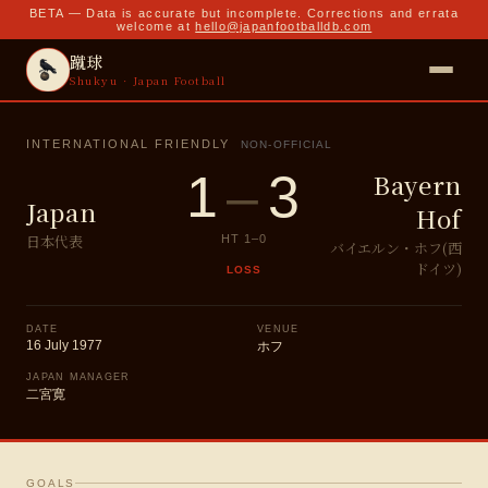
BETA — Data is accurate but incomplete. Corrections and errata
welcome at
hello@japanfootballdb.com
蹴球
Shukyu · Japan Football
INTERNATIONAL FRIENDLY
NON-OFFICIAL
1
–
3
Bayern
Japan
Hof
日本代表
HT
1
–
0
バイエルン・ホフ(西
ドイツ)
LOSS
DATE
VENUE
16 July 1977
ホフ
JAPAN MANAGER
二宮寛
GOALS