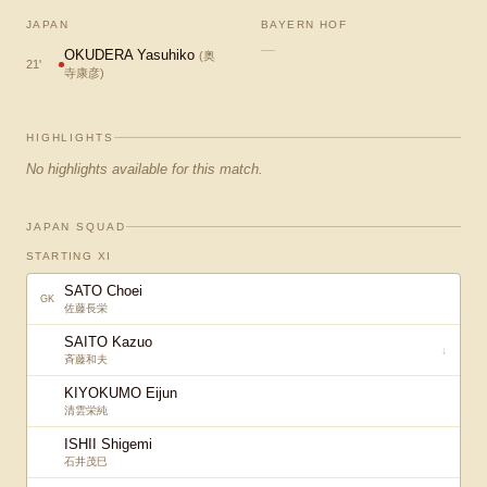
JAPAN
BAYERN HOF
—
OKUDERA Yasuhiko
(
奥
21
'
寺康彦
)
HIGHLIGHTS
No highlights available for this match.
JAPAN SQUAD
STARTING XI
SATO Choei
GK
佐藤長栄
SAITO Kazuo
↓
斉藤和夫
KIYOKUMO Eijun
清雲栄純
ISHII Shigemi
石井茂巳