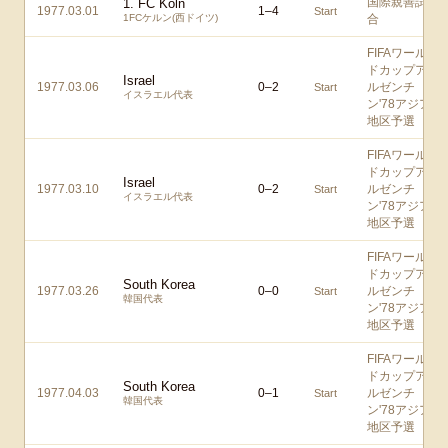
国際親善試
1. FC Köln
1977.03.01
1
–
4
Start
1FCケルン(西ドイツ)
合
FIFAワール
ドカップア
Israel
1977.03.06
0
–
2
ルゼンチ
Start
イスラエル代表
ン'78アジア
地区予選
FIFAワール
ドカップア
Israel
1977.03.10
0
–
2
ルゼンチ
Start
イスラエル代表
ン'78アジア
地区予選
FIFAワール
ドカップア
South Korea
1977.03.26
0
–
0
ルゼンチ
Start
韓国代表
ン'78アジア
地区予選
FIFAワール
ドカップア
South Korea
1977.04.03
0
–
1
ルゼンチ
Start
韓国代表
ン'78アジア
地区予選