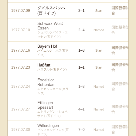
グメルスバッハ
国際親善試
1977.07.09
2
–
1
Start
(西ドイツ)
合
Schwarz-Weiß
国際親善試
Essen
1977.07.10
2
–
4
Named
合
シュバルツバイス・エ
ッセン(西ドイツ)
Bayern Hof
国際親善試
1977.07.16
1
–
3
Start
バイエルン・ホフ(西ド
合
イツ)
国際親善試
Haßfurt
1977.07.23
1
–
1
Start
ハスフルト(西ドイツ)
合
Excelsior
国際親善試
Rotterdam
1977.07.24
1
–
3
Named
合
エクセルシオール(オラ
ンダ)
Ettlingen
国際親善試
Spessart
1977.07.27
4
–
1
Named
合
エトリンゲン・シュペ
ザクト(西ドイツ)
Wilferdingen
国際親善試
1977.07.30
7
–
0
Named
ビルフェルディンク(西
合
ドイツ)