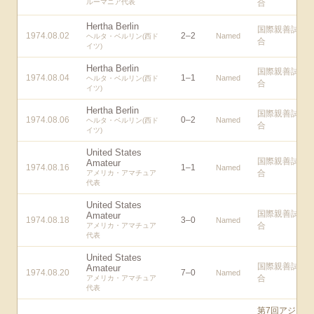
ルーマニア代表
合
Hertha Berlin
国際親善試
1974.08.02
2
–
2
Named
ヘルタ・ベルリン(西ド
合
イツ)
Hertha Berlin
国際親善試
1974.08.04
1
–
1
Named
ヘルタ・ベルリン(西ド
合
イツ)
Hertha Berlin
国際親善試
1974.08.06
0
–
2
Named
ヘルタ・ベルリン(西ド
合
イツ)
United States
国際親善試
Amateur
1974.08.16
1
–
1
Named
合
アメリカ・アマチュア
代表
United States
国際親善試
Amateur
1974.08.18
3
–
0
Named
合
アメリカ・アマチュア
代表
United States
国際親善試
Amateur
1974.08.20
7
–
0
Named
合
アメリカ・アマチュア
代表
第7回アジ