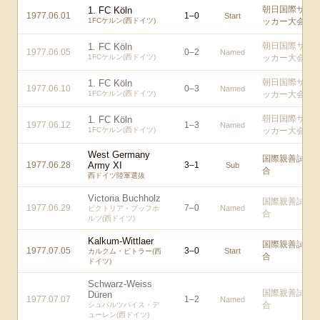
朝日国際サ
1. FC Köln
1977.06.01
1
–
0
Start
1FCケルン(西ドイツ)
ッカー大会
朝日国際サ
1. FC Köln
1977.06.05
0
–
2
Named
1FCケルン(西ドイツ)
ッカー大会
朝日国際サ
1. FC Köln
1977.06.10
0
–
3
Named
1FCケルン(西ドイツ)
ッカー大会
朝日国際サ
1. FC Köln
1977.06.12
1
–
3
Named
1FCケルン(西ドイツ)
ッカー大会
West Germany
国際親善試
1977.06.28
Army XI
3
–
1
Sub
合
西ドイツ陸軍選抜
Victoria Buchholz
国際親善試
1977.06.29
7
–
0
Named
ビクトリア・ブッフホ
合
ルツ(西ドイツ)
Kalkum-Wittlaer
国際親善試
1977.07.05
3
–
0
Start
カルクム・ビトラー(西
合
ドイツ)
Schwarz-Weiss
国際親善試
Düren
1977.07.07
1
–
2
Named
合
シュバルツバイス・デ
ューレン(西ドイツ)