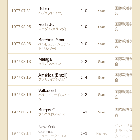
国際親善試
Bebra
1977.07.31
1
–
0
Start
ベブラ(西ドイツ)
合
国際親善試
Roda JC
1977.08.05
1
–
0
Start
ローダJC(オランダ)
合
Berchem Sport
国際親善試
1977.08.06
0
–
0
Start
ベルヒェム・シュポル
合
ト(ベルギー)
国際親善試
Málaga
1977.08.13
0
–
2
Start
マラガ(スペイン)
合
国際親善試
América (Brazil)
1977.08.15
2
–
4
Start
アメリカ(ブラジル)
合
Valladolid
国際親善試
1977.08.19
0
–
2
Start
バリャドリード(スペイ
合
ン)
国際親善試
Burgos CF
1977.08.20
1
–
2
Start
ブルゴス(スペイン)
合
ペレ・サヨ
New York
ナラ・ゲー
Cosmos
1977.09.14
1
–
3
Named
ム・イン・
ニューヨーク・コスモ