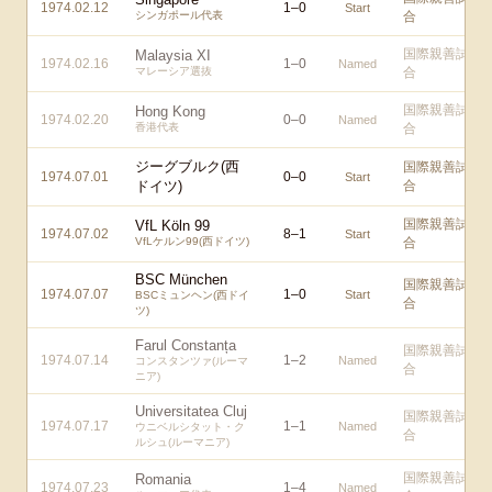
1974.02.12
1
–
0
Start
シンガポール代表
合
国際親善試
Malaysia XI
1974.02.16
1
–
0
Named
マレーシア選抜
合
国際親善試
Hong Kong
1974.02.20
0
–
0
Named
香港代表
合
ジーグブルク(西
国際親善試
1974.07.01
0
–
0
Start
ドイツ)
合
国際親善試
VfL Köln 99
1974.07.02
8
–
1
Start
VfLケルン99(西ドイツ)
合
BSC München
国際親善試
1974.07.07
1
–
0
Start
BSCミュンヘン(西ドイ
合
ツ)
Farul Constanța
国際親善試
1974.07.14
1
–
2
Named
コンスタンツァ(ルーマ
合
ニア)
Universitatea Cluj
国際親善試
1974.07.17
1
–
1
Named
ウニベルシタット・ク
合
ルシュ(ルーマニア)
国際親善試
Romania
1974.07.23
1
–
4
Named