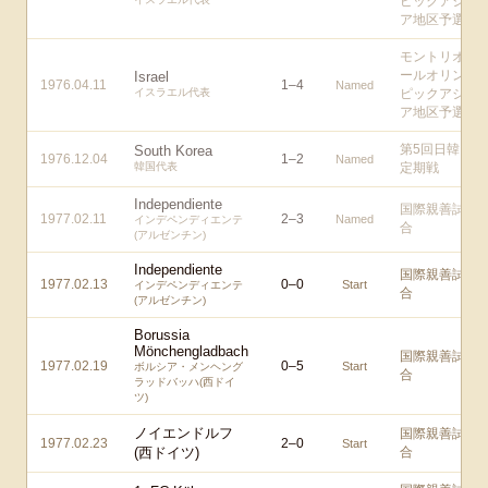
ピックアジ
ア地区予選
モントリオ
ールオリン
Israel
1976.04.11
1
–
4
Named
イスラエル代表
ピックアジ
ア地区予選
第5回日韓
South Korea
1976.12.04
1
–
2
Named
韓国代表
定期戦
Independiente
国際親善試
1977.02.11
2
–
3
Named
インデペンディエンテ
合
(アルゼンチン)
Independiente
国際親善試
1977.02.13
0
–
0
Start
インデペンディエンテ
合
(アルゼンチン)
Borussia
Mönchengladbach
国際親善試
1977.02.19
0
–
5
Start
ボルシア・メンヘング
合
ラッドバッハ(西ドイ
ツ)
ノイエンドルフ
国際親善試
1977.02.23
2
–
0
Start
(西ドイツ)
合