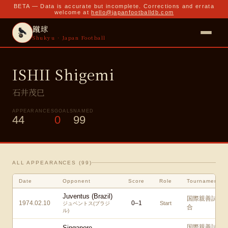
BETA — Data is accurate but incomplete. Corrections and errata
welcome at
hello@japanfootballdb.com
蹴球
Shukyu · Japan Football
ISHII Shigemi
石井茂巳
APPEARANCES
GOALS
NAMED
44
0
99
ALL APPEARANCES (
99
)
Date
Opponent
Score
Role
Tournament
Juventus (Brazil)
国際親善試
1974.02.10
0
–
1
Start
ジュベントス(ブラジ
合
ル)
国際親善試
Singapore