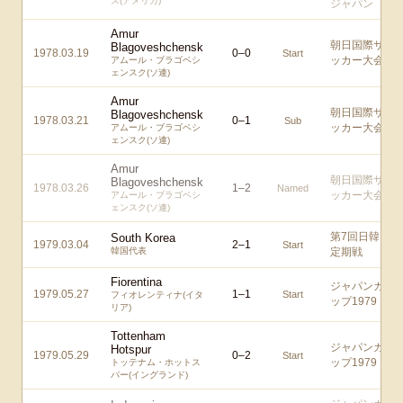
ス(アメリカ)
ジャパン
Amur
朝日国際サ
Blagoveshchensk
1978.03.19
0
–
0
Start
ッカー大会
アムール・ブラゴベシ
ェンスク(ソ連)
Amur
朝日国際サ
Blagoveshchensk
1978.03.21
0
–
1
Sub
ッカー大会
アムール・ブラゴベシ
ェンスク(ソ連)
Amur
朝日国際サ
Blagoveshchensk
1978.03.26
1
–
2
Named
ッカー大会
アムール・ブラゴベシ
ェンスク(ソ連)
第7回日韓
South Korea
1979.03.04
2
–
1
Start
韓国代表
定期戦
Fiorentina
ジャパンカ
1979.05.27
1
–
1
Start
フィオレンティナ(イタ
ップ1979
リア)
Tottenham
ジャパンカ
Hotspur
1979.05.29
0
–
2
Start
ップ1979
トッテナム・ホットス
パー(イングランド)