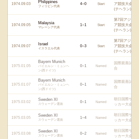
Philippines
1974.09.03
4
–
0
ア競技大会
Start
フィリピン代表
(テヘラン)
第7回アジ
Malaysia
1974.09.05
1
–
1
ア競技大会
Start
マレーシア代表
(テヘラン)
第7回アジ
Israel
1974.09.07
0
–
3
ア競技大会
Start
イスラエル代表
(テヘラン)
Bayern Munich
国際親善試
1975.01.05
0
–
1
Named
バイエルン・ミュンヘ
合
ン(西ドイツ)
Bayern Munich
国際親善試
1975.01.07
0
–
1
Named
バイエルン・ミュンヘ
合
ン(西ドイツ)
朝日国際サ
Sweden XI
1975.03.02
0
–
1
Named
スウェーデン選抜
ッカー大会
朝日国際サ
Sweden XI
1975.03.05
1
–
4
Named
スウェーデン選抜
ッカー大会
朝日国際サ
Sweden XI
1975.03.08
0
–
2
Named
スウェーデン選抜
ッカー大会