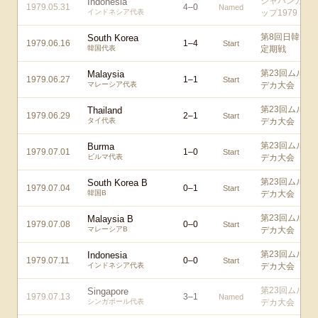
ジャパンカ
Indonesia
1979.05.31
4
–
0
Named
インドネシア代表
ップ1979
第8回日韓
South Korea
1979.06.16
1
–
4
Start
韓国代表
定期戦
第23回ムル
Malaysia
1979.06.27
1
–
1
Start
マレーシア代表
デカ大会
第23回ムル
Thailand
1979.06.29
2
–
1
Start
タイ代表
デカ大会
第23回ムル
Burma
1979.07.01
1
–
0
Start
ビルマ代表
デカ大会
第23回ムル
South Korea B
1979.07.04
0
–
1
Start
韓国B
デカ大会
第23回ムル
Malaysia B
1979.07.08
0
–
0
Start
マレーシアB
デカ大会
第23回ムル
Indonesia
1979.07.11
0
–
0
Start
インドネシア代表
デカ大会
第23回ムル
Singapore
1979.07.13
3
–
1
Named
シンガポール代表
デカ大会