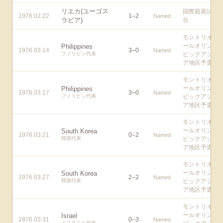
リエカ(ユーゴス
国際親善試
1976.02.22
1
–
2
Named
ラビア)
合
モントリオ
ールオリン
Philippines
1976.03.14
3
–
0
Named
フィリピン代表
ピックアジ
ア地区予選
モントリオ
ールオリン
Philippines
1976.03.17
3
–
0
Named
フィリピン代表
ピックアジ
ア地区予選
モントリオ
ールオリン
South Korea
1976.03.21
0
–
2
Named
韓国代表
ピックアジ
ア地区予選
モントリオ
ールオリン
South Korea
1976.03.27
2
–
2
Named
韓国代表
ピックアジ
ア地区予選
モントリオ
ールオリン
Israel
1976.03.31
0
–
3
Named
イスラエル代表