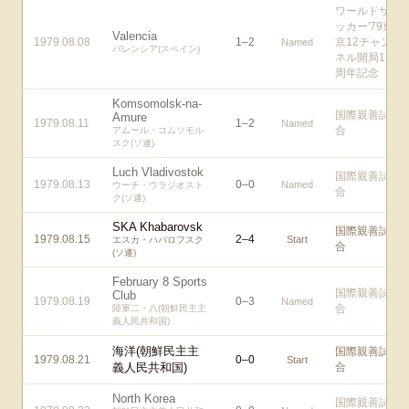
ワールドサ
ッカー'79東
Valencia
1979.08.08
1
–
2
京12チャン
Named
バレンシア(スペイン)
ネル開局15
周年記念
Komsomolsk-na-
国際親善試
Amure
1979.08.11
1
–
2
Named
合
アムール・コムソモル
スク(ソ連)
Luch Vladivostok
国際親善試
1979.08.13
0
–
0
Named
ウーチ・ウラジオスト
合
ク(ソ連)
SKA Khabarovsk
国際親善試
1979.08.15
2
–
4
Start
エスカ・ハバロフスク
合
(ソ連)
February 8 Sports
国際親善試
Club
1979.08.19
0
–
3
Named
合
陸軍二・八(朝鮮民主主
義人民共和国)
海洋(朝鮮民主主
国際親善試
1979.08.21
0
–
0
Start
義人民共和国)
合
North Korea
国際親善試