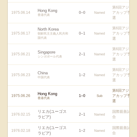
第6回アジ
Hong Kong
1975.06.14
0
–
0
アカップ予
Named
香港代表
選
第6回アジ
North Korea
1975.06.17
0
–
1
アカップ予
Named
朝鮮民主主義人民共和
国代表
選
第6回アジ
Singapore
1975.06.21
2
–
1
アカップ予
Named
シンガポール代表
選
第6回アジ
China
1975.06.23
1
–
2
アカップ予
Named
中国代表
選
第6回アジ
Hong Kong
1975.06.26
1
–
0
アカップ予
Sub
香港代表
選
リエカ(ユーゴス
国際親善試
1976.02.15
2
–
1
Named
ラビア)
合
リエカ(ユーゴス
国際親善試
1976.02.18
1
–
2
Named
ラビア)
合