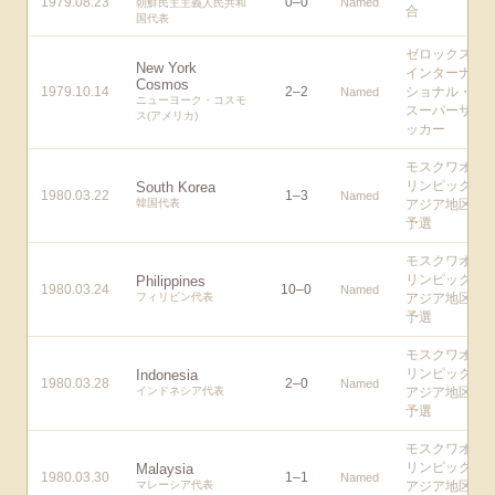
1979.08.23
0
–
0
Named
朝鮮民主主義人民共和
合
国代表
ゼロックス
New York
インターナ
Cosmos
1979.10.14
2
–
2
ショナル・
Named
ニューヨーク・コスモ
スーパーサ
ス(アメリカ)
ッカー
モスクワオ
リンピック
South Korea
1980.03.22
1
–
3
Named
韓国代表
アジア地区
予選
モスクワオ
リンピック
Philippines
1980.03.24
10
–
0
Named
フィリピン代表
アジア地区
予選
モスクワオ
リンピック
Indonesia
1980.03.28
2
–
0
Named
インドネシア代表
アジア地区
予選
モスクワオ
リンピック
Malaysia
1980.03.30
1
–
1
Named
マレーシア代表
アジア地区