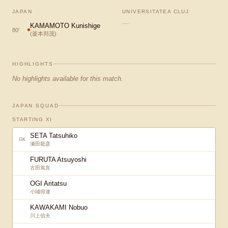
JAPAN
UNIVERSITATEA CLUJ
—
KAMAMOTO Kunishige
80
'
(
釜本邦茂
)
HIGHLIGHTS
No highlights available for this match.
JAPAN SQUAD
STARTING XI
SETA Tatsuhiko
GK
瀬田龍彦
FURUTA Atsuyoshi
古田篤良
OGI Aritatsu
小城得達
KAWAKAMI Nobuo
川上信夫