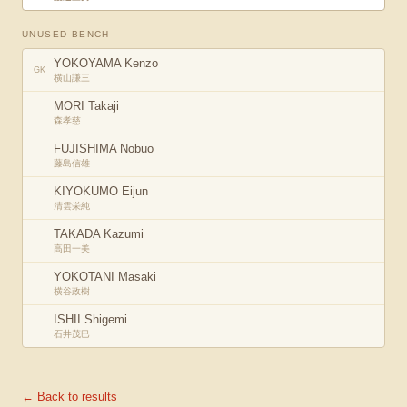
UNUSED BENCH
YOKOYAMA Kenzo
GK
横山謙三
MORI Takaji
森孝慈
FUJISHIMA Nobuo
藤島信雄
KIYOKUMO Eijun
清雲栄純
TAKADA Kazumi
高田一美
YOKOTANI Masaki
横谷政樹
ISHII Shigemi
石井茂巳
← Back to results