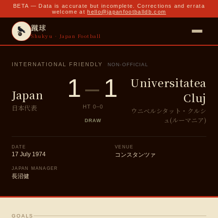
BETA — Data is accurate but incomplete. Corrections and errata
welcome at
hello@japanfootballdb.com
蹴球
Shukyu · Japan Football
INTERNATIONAL FRIENDLY
NON-OFFICIAL
1
–
1
Universitatea
Japan
Cluj
日本代表
HT
0
–
0
ウニベルシタット・クルシ
ュ(ルーマニア)
DRAW
DATE
VENUE
17 July 1974
コンスタンツァ
JAPAN MANAGER
長沼健
GOALS