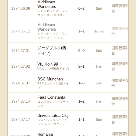
Middlesex
国際親善試
Wanderers
1974.06.09
0
–
3
Sub
合
ミドルセックス・ワン
ダラーズ(イギリス)
Middlesex
国際親善試
Wanderers
1974.06.12
1
–
1
Named
合
ミドルセックス・ワン
ダラーズ(イギリス)
ジーグブルク(西
国際親善試
1974.07.01
0
–
0
Sub
ドイツ)
合
国際親善試
VfL Köln 99
1974.07.02
8
–
1
Start
VfLケルン99(西ドイツ)
合
BSC München
国際親善試
1974.07.07
1
–
0
Start
BSCミュンヘン(西ドイ
合
ツ)
Farul Constanța
国際親善試
1974.07.14
1
–
2
Start
コンスタンツァ(ルーマ
合
ニア)
Universitatea Cluj
国際親善試
1974.07.17
1
–
1
Sub
ウニベルシタット・ク
合
ルシュ(ルーマニア)
国際親善試
Romania