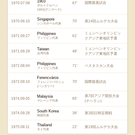
1903
国際親善試合
1970.07.08
67
'
ボルトクルベン
1903(デンマーク)
Singapore
1970.08.10
70
'
第14回ムルデカ大会
シンガポール代表
ミュンヘンオリンピッ
Philippines
1971.09.27
61
'
フィリピン代表
クアジア東地区予選
ミュンヘンオリンピッ
Taiwan
1971.09.29
48
'
台湾代表
クアジア東地区予選
Philippines
1972.08.04
71
'
ペスタスカン大会
フィリピン代表
Ferencváros
1972.09.10
70
'
国際親善試合
フェレンツバロシュ
(ハンガリー)
第7回アジア競技大会
Malaysia
1974.09.05
65
'
マレーシア代表
(テヘラン)
South Korea
1974.09.28
39
'
第3回日韓定期戦
韓国代表
Thailand
1975.08.11
22
'
第19回ムルデカ大会
タイ代表