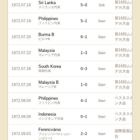
第16回ムル
Sri Lanka
1972.07.16
5
–
0
Sub
スリランカ代表
デカ大会
第16回ムル
Philippines
1972.07.18
5
–
1
Start
フィリピン代表
デカ大会
第16回ムル
Burma B
1972.07.20
6
–
1
Start
ビルマB
デカ大会
第16回ムル
Malaysia
1972.07.22
1
–
3
Start
マレーシア代表
デカ大会
第16回ムル
South Korea
1972.07.26
0
–
3
Start
韓国代表
デカ大会
第16回ムル
Malaysia B
1972.07.28
1
–
0
Start
マレーシアB
デカ大会
ペスタスカ
Philippines
1972.08.04
4
–
1
Start
フィリピン代表
ン大会
ペスタスカ
Indonesia
1972.08.06
0
–
1
Start
インドネシア代表
ン大会
Ferencváros
国際親善試
1972.09.03
2
–
2
Start
フェレンツバロシュ(ハ
合
ンガリー)