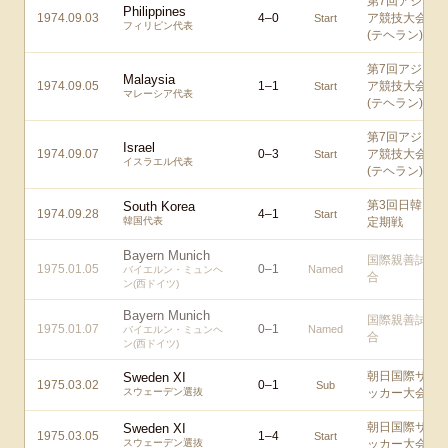
第7回アジ
Philippines
1974.09.03
4
–
0
ア競技大会
Start
フィリピン代表
(テヘラン)
第7回アジ
Malaysia
1974.09.05
1
–
1
ア競技大会
Start
マレーシア代表
(テヘラン)
第7回アジ
Israel
1974.09.07
0
–
3
ア競技大会
Start
イスラエル代表
(テヘラン)
第3回日韓
South Korea
1974.09.28
4
–
1
Start
韓国代表
定期戦
Bayern Munich
国際親善試
1975.01.05
0
–
1
Named
バイエルン・ミュンヘ
合
ン(西ドイツ)
Bayern Munich
国際親善試
1975.01.07
0
–
1
Named
バイエルン・ミュンヘ
合
ン(西ドイツ)
朝日国際サ
Sweden XI
1975.03.02
0
–
1
Sub
スウェーデン選抜
ッカー大会
朝日国際サ
Sweden XI
1975.03.05
1
–
4
Start
スウェーデン選抜
ッカー大会