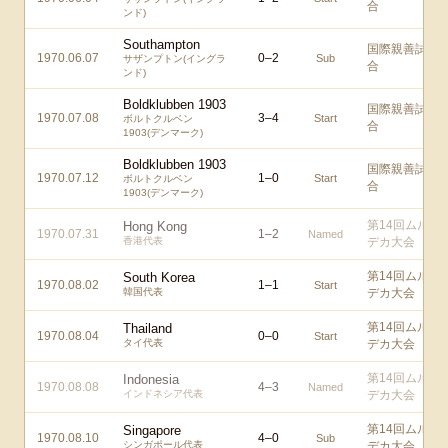
合
ンド)
Southampton
国際親善試
1970.06.07
0
–
2
Sub
サザンプトン(イングラ
合
ンド)
Boldklubben 1903
国際親善試
1970.07.08
3
–
4
Start
ボルトクルベン
合
1903(デンマーク)
Boldklubben 1903
国際親善試
1970.07.12
1
–
0
Start
ボルトクルベン
合
1903(デンマーク)
第14回ムル
Hong Kong
1970.07.31
1
–
2
Named
香港代表
デカ大会
第14回ムル
South Korea
1970.08.02
1
–
1
Start
韓国代表
デカ大会
第14回ムル
Thailand
1970.08.04
0
–
0
Start
タイ代表
デカ大会
第14回ムル
Indonesia
1970.08.08
4
–
3
Named
インドネシア代表
デカ大会
第14回ムル
Singapore
1970.08.10
4
–
0
Sub
シンガポール代表
デカ大会