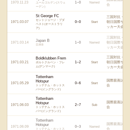
1970.11.23
1
–
0
Named
ユールゴルデン(スウェ
合
ーデン)
St George FC
三国対抗・
セントジョージ・ブダ
1971.03.07
0
–
0
朝日国際サ
Start
ペスト(オーストラリ
ッカー大会
ア)
三国対抗・
Japan B
1971.03.14
1
–
0
朝日国際サ
Named
日本B
ッカー大会
三国対抗・
Boldklubben Frem
1971.03.21
1
–
2
朝日国際サ
Start
ボルトクルベン・フレ
ム(デンマーク)
ッカー大会
Tottenham
国際親善試
Hotspur
1971.05.29
0
–
6
Start
合
トッテナム・ホットス
パー(イングランド)
Tottenham
国際親善試
Hotspur
1971.06.03
2
–
7
Sub
合
トッテナム・ホットス
パー(イングランド)
Tottenham
国際親善試
Hotspur
1971.06.09
0
–
3
Named
合
トッテナム・ホットス