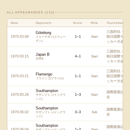
ALL APPEARANCES (
132
)
Date
Opponent
Score
Role
Tournament
三国対抗・
Göteborg
1970.03.08
1
–
1
朝日国際サ
Start
イエーテボリ(スウェー
デン)
ッカー大会
三国対抗・
Japan B
1970.03.15
4
–
1
朝日国際サ
Start
日本B
ッカー大会
三国対抗・
Flamengo
1970.03.21
1
–
1
朝日国際サ
Start
フラメンゴ(ブラジル)
ッカー大会
Southampton
国際親善試
1970.05.28
1
–
3
Start
サザンプトン(イングラ
合
ンド)
Southampton
国際親善試
1970.06.02
3
–
3
Sub
サザンプトン(イングラ
合
ンド)
Southampton
国際親善試
1970.06.04
1
–
2
Start
サザンプトン(イングラ