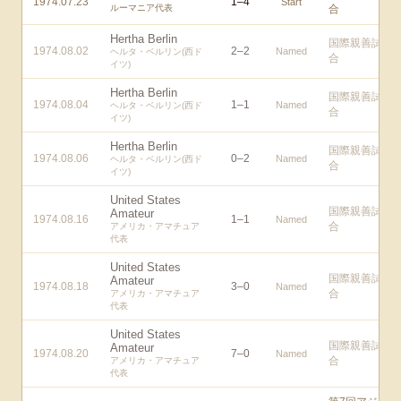
1974.07.23
1
–
4
Start
ルーマニア代表
合
Hertha Berlin
国際親善試
1974.08.02
2
–
2
Named
ヘルタ・ベルリン(西ド
合
イツ)
Hertha Berlin
国際親善試
1974.08.04
1
–
1
Named
ヘルタ・ベルリン(西ド
合
イツ)
Hertha Berlin
国際親善試
1974.08.06
0
–
2
Named
ヘルタ・ベルリン(西ド
合
イツ)
United States
国際親善試
Amateur
1974.08.16
1
–
1
Named
合
アメリカ・アマチュア
代表
United States
国際親善試
Amateur
1974.08.18
3
–
0
Named
合
アメリカ・アマチュア
代表
United States
国際親善試
Amateur
1974.08.20
7
–
0
Named
合
アメリカ・アマチュア
代表