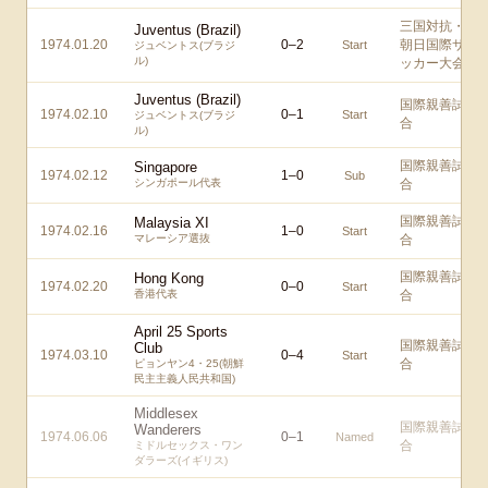
三国対抗・
Juventus (Brazil)
1974.01.20
0
–
2
朝日国際サ
Start
ジュベントス(ブラジ
ル)
ッカー大会
Juventus (Brazil)
国際親善試
1974.02.10
0
–
1
Start
ジュベントス(ブラジ
合
ル)
国際親善試
Singapore
1974.02.12
1
–
0
Sub
シンガポール代表
合
国際親善試
Malaysia XI
1974.02.16
1
–
0
Start
マレーシア選抜
合
国際親善試
Hong Kong
1974.02.20
0
–
0
Start
香港代表
合
April 25 Sports
国際親善試
Club
1974.03.10
0
–
4
Start
合
ピョンヤン4・25(朝鮮
民主主義人民共和国)
Middlesex
国際親善試
Wanderers
1974.06.06
0
–
1
Named
合
ミドルセックス・ワン
ダラーズ(イギリス)