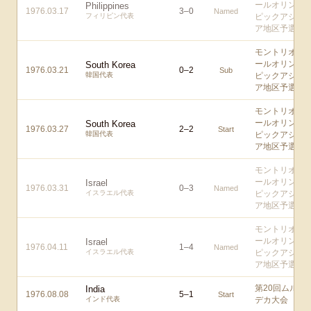
ールオリン
Philippines
1976.03.17
3
–
0
Named
フィリピン代表
ピックアジ
ア地区予選
モントリオ
ールオリン
South Korea
1976.03.21
0
–
2
Sub
韓国代表
ピックアジ
ア地区予選
モントリオ
ールオリン
South Korea
1976.03.27
2
–
2
Start
韓国代表
ピックアジ
ア地区予選
モントリオ
ールオリン
Israel
1976.03.31
0
–
3
Named
イスラエル代表
ピックアジ
ア地区予選
モントリオ
ールオリン
Israel
1976.04.11
1
–
4
Named
イスラエル代表
ピックアジ
ア地区予選
第20回ムル
India
1976.08.08
5
–
1
Start
インド代表
デカ大会