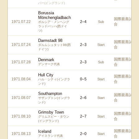
パー(イングランド)
Borussia
Mönchengladbach
国際親善試
1971.07.22
2
–
4
Sub
ボルシア・メンヘング
合
ラッドバッハ(西ドイ
ツ)
Darmstadt 98
国際親善試
1971.07.24
2
–
3
Start
ダルムシュタット98(西
合
ドイツ)
国際親善試
Denmark
1971.07.28
2
–
3
Sub
デンマーク代表
合
Hull City
国際親善試
1971.08.04
0
–
5
Start
ハル・シティ(イングラ
合
ンド)
Southampton
国際親善試
1971.08.07
2
–
6
Start
サザンプトン(イングラ
合
ンド)
Grimsby Town
国際親善試
1971.08.10
2
–
7
Start
グリムスビー・タウン
合
(イングランド)
国際親善試
Iceland
1971.08.13
2
–
0
Start
アイスランド代表
合