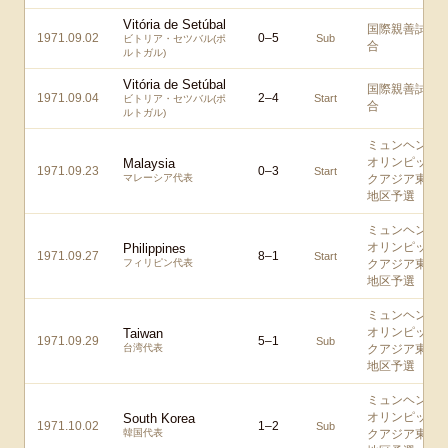
Vitória de Setúbal
国際親善試
1971.09.02
0
–
5
Sub
ビトリア・セツバル(ポ
合
ルトガル)
Vitória de Setúbal
国際親善試
1971.09.04
2
–
4
Start
ビトリア・セツバル(ポ
合
ルトガル)
ミュンヘン
オリンピッ
Malaysia
1971.09.23
0
–
3
Start
マレーシア代表
クアジア東
地区予選
ミュンヘン
オリンピッ
Philippines
1971.09.27
8
–
1
Start
フィリピン代表
クアジア東
地区予選
ミュンヘン
オリンピッ
Taiwan
1971.09.29
5
–
1
Sub
台湾代表
クアジア東
地区予選
ミュンヘン
オリンピッ
South Korea
1971.10.02
1
–
2
Sub
韓国代表
クアジア東