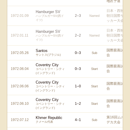
地区予選
日本・西独
Hamburger SV
1972.01.09
2
–
3
朝日国際サ
Named
ハンブルガーSV(西ド
イツ)
ッカー大会
日本・西独
Hamburger SV
1972.01.11
2
–
2
朝日国際サ
Named
ハンブルガーSV(西ド
イツ)
ッカー大会
国際親善試
Santos
1972.05.26
0
–
3
Sub
サントス(ブラジル)
合
Coventry City
国際親善試
1972.06.04
0
–
3
Start
コベントリー・シティ
合
(イングランド)
Coventry City
国際親善試
1972.06.06
1
–
0
Start
コベントリー・シティ
合
(イングランド)
Coventry City
国際親善試
1972.06.10
1
–
2
Start
コベントリー・シティ
合
(イングランド)
第16回ムル
Khmer Republic
1972.07.12
4
–
1
Sub
クメール代表
デカ大会