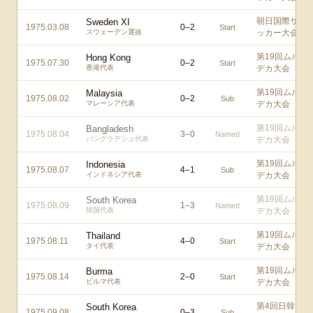
朝日国際サ
Sweden XI
1975.03.08
0
–
2
Start
スウェーデン選抜
ッカー大会
第19回ムル
Hong Kong
1975.07.30
0
–
2
Start
香港代表
デカ大会
第19回ムル
Malaysia
1975.08.02
0
–
2
Sub
マレーシア代表
デカ大会
第19回ムル
Bangladesh
1975.08.04
3
–
0
Named
バングラデシュ代表
デカ大会
第19回ムル
Indonesia
1975.08.07
4
–
1
Sub
インドネシア代表
デカ大会
第19回ムル
South Korea
1975.08.09
1
–
3
Named
韓国代表
デカ大会
第19回ムル
Thailand
1975.08.11
4
–
0
Start
タイ代表
デカ大会
第19回ムル
Burma
1975.08.14
2
–
0
Start
ビルマ代表
デカ大会
第4回日韓
South Korea
1975.09.08
0
–
3
Sub