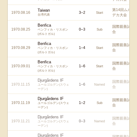
第14回ムル
Taiwan
1970.08.16
3
–
2
Start
台湾代表
デカ大会
Benfica
国際親善試
1970.08.25
0
–
3
Sub
ベンフィカ・リスボン
合
(ポルトガル)
Benfica
国際親善試
1970.08.29
1
–
4
Start
ベンフィカ・リスボン
合
(ポルトガル)
Benfica
国際親善試
1970.09.01
1
–
6
Start
ベンフィカ・リスボン
合
(ポルトガル)
Djurgårdens IF
国際親善試
1970.11.15
1
–
6
Named
ユールゴルデン(スウェ
合
ーデン)
Djurgårdens IF
国際親善試
1970.11.19
1
–
2
Sub
ユールゴルデン(スウェ
合
ーデン)
Djurgårdens IF
国際親善試
1970.11.21
0
–
3
Named
ユールゴルデン(スウェ
合
ーデン)
Djurgårdens IF
国際親善試