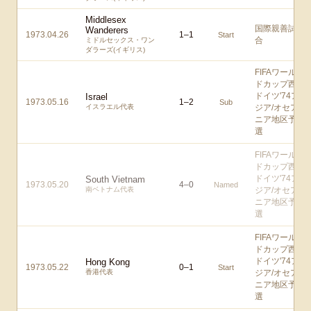
Middlesex
国際親善試
Wanderers
1973.04.26
1
–
1
Start
合
ミドルセックス・ワン
ダラーズ(イギリス)
FIFAワール
ドカップ西
ドイツ'74ア
Israel
1973.05.16
1
–
2
Sub
イスラエル代表
ジア/オセア
ニア地区予
選
FIFAワール
ドカップ西
ドイツ'74ア
South Vietnam
1973.05.20
4
–
0
Named
南ベトナム代表
ジア/オセア
ニア地区予
選
FIFAワール
ドカップ西
ドイツ'74ア
Hong Kong
1973.05.22
0
–
1
Start
香港代表
ジア/オセア
ニア地区予
選