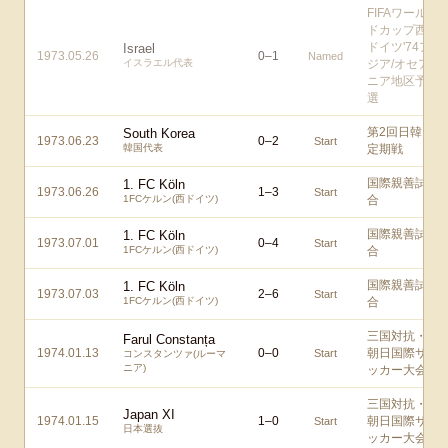
FIFAワール
ドカップ西
ドイツ'74ア
Israel
1973.05.26
0
–
1
Named
イスラエル代表
ジア/オセア
ニア地区予
選
第2回日韓
South Korea
1973.06.23
0
–
2
Start
韓国代表
定期戦
国際親善試
1. FC Köln
1973.06.26
1
–
3
Start
1FCケルン(西ドイツ)
合
国際親善試
1. FC Köln
1973.07.01
0
–
4
Start
1FCケルン(西ドイツ)
合
国際親善試
1. FC Köln
1973.07.03
2
–
6
Start
1FCケルン(西ドイツ)
合
三国対抗・
Farul Constanța
1974.01.13
0
–
0
朝日国際サ
Start
コンスタンツァ(ルーマ
ニア)
ッカー大会
三国対抗・
Japan XI
1974.01.15
1
–
0
朝日国際サ
Start
日本選抜
ッカー大会