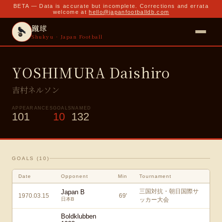
BETA — Data is accurate but incomplete. Corrections and errata
welcome at
hello@japanfootballdb.com
蹴球
Shukyu · Japan Football
YOSHIMURA Daishiro
吉村ネルソン
APPEARANCES
GOALS
NAMED
101
10
132
GOALS (
10
)
Date
Opponent
Min
Tournament
三国対抗・朝日国際サ
Japan B
1970.03.15
69
'
日本B
ッカー大会
Boldklubben