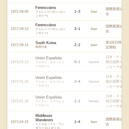
Ferencváros
国際親善試
1972.09.06
1
–
3
Start
フェレンツバロシュ(ハ
合
ンガリー)
Ferencváros
国際親善試
1972.09.10
3
–
1
Start
フェレンツバロシュ(ハ
合
ンガリー)
第1回日韓
South Korea
1972.09.14
2
–
2
Start
韓国代表
定期戦
日本・チリ
Unión Española
1973.01.13
0
–
1
朝日国際サ
Named
ウニオン・エスパニョ
ーラ(チリ)
ッカー大会
日本・チリ
Unión Española
1973.01.15
2
–
4
朝日国際サ
Named
ウニオン・エスパニョ
ーラ(チリ)
ッカー大会
日本・チリ
Unión Española
1973.01.20
1
–
2
朝日国際サ
Named
ウニオン・エスパニョ
ーラ(チリ)
ッカー大会
Middlesex
国際親善試
Wanderers
1973.04.25
1
–
4
Start
合
ミドルセックス・ワン
ダラーズ(イギリス)