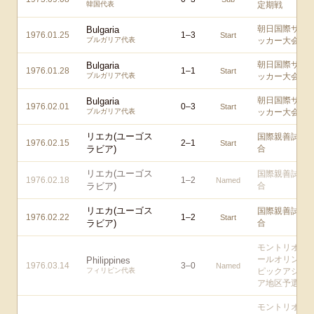
韓国代表
定期戦
朝日国際サ
Bulgaria
1976.01.25
1
–
3
Start
ブルガリア代表
ッカー大会
朝日国際サ
Bulgaria
1976.01.28
1
–
1
Start
ブルガリア代表
ッカー大会
朝日国際サ
Bulgaria
1976.02.01
0
–
3
Start
ブルガリア代表
ッカー大会
リエカ(ユーゴス
国際親善試
1976.02.15
2
–
1
Start
ラビア)
合
リエカ(ユーゴス
国際親善試
1976.02.18
1
–
2
Named
ラビア)
合
リエカ(ユーゴス
国際親善試
1976.02.22
1
–
2
Start
ラビア)
合
モントリオ
ールオリン
Philippines
1976.03.14
3
–
0
Named
フィリピン代表
ピックアジ
ア地区予選
モントリオ