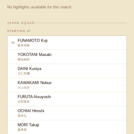
No highlights available for this match.
JAPAN SQUAD
STARTING XI
FUNAMOTO Koji
GK
船本幸路
YOKOTANI Masaki
横谷政樹
DAINI Kuniya
大仁邦彌
KAWAKAMI Nobuo
↓
川上信夫
FURUTA Atsuyoshi
古田篤良
OCHIAI Hiroshi
落合弘
MORI Takaji
森孝慈