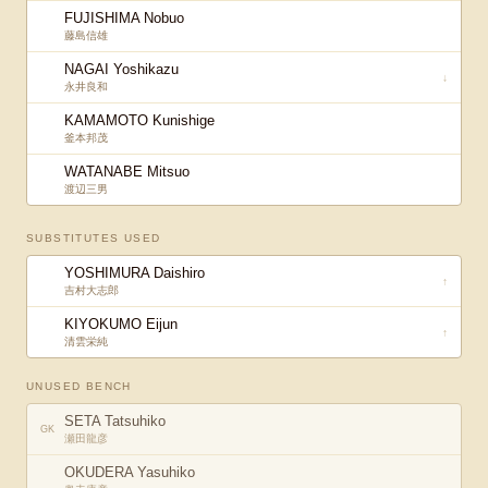
FUJISHIMA Nobuo
藤島信雄
NAGAI Yoshikazu
↓
永井良和
KAMAMOTO Kunishige
釜本邦茂
WATANABE Mitsuo
渡辺三男
SUBSTITUTES USED
YOSHIMURA Daishiro
↑
吉村大志郎
KIYOKUMO Eijun
↑
清雲栄純
UNUSED BENCH
SETA Tatsuhiko
GK
瀬田龍彦
OKUDERA Yasuhiko