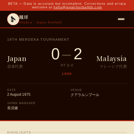
BETA — Data is accurate but incomplete. Corrections and errata
welcome at
hello@japanfootballdb.com
蹴球
Shukyu · Japan Football
19TH MERDEKA TOURNAMENT
0
–
2
Japan
Malaysia
日本代表
マレーシア代表
HT
0
–
0
LOSS
DATE
VENUE
2 August 1975
クアラルンプール
JAPAN MANAGER
長沼健
HIGHLIGHTS