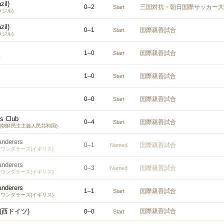
zil)
0
–
2
三国対抗・朝日国際サッカー大
Start
ラジル)
zil)
0
–
1
国際親善試合
Start
ラジル)
1
–
0
国際親善試合
Start
表
1
–
0
国際親善試合
Start
0
–
0
国際親善試合
Start
ts Club
0
–
4
国際親善試合
Start
5(朝鮮民主主義人民共和国)
nderers
0
–
1
国際親善試合
Named
ワンダラーズ(イギリス)
nderers
0
–
3
国際親善試合
Named
ワンダラーズ(イギリス)
nderers
1
–
1
国際親善試合
Start
ワンダラーズ(イギリス)
(西ドイツ)
国際親善試合
0
–
0
Start