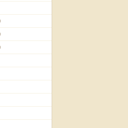
)
)
)