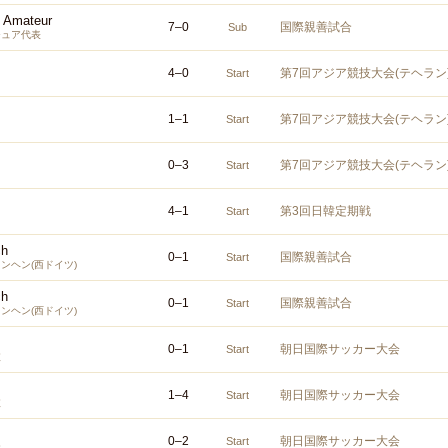
s Amateur
7
–
0
国際親善試合
Sub
チュア代表
4
–
0
第7回アジア競技大会(テヘラン
Start
1
–
1
第7回アジア競技大会(テヘラン
Start
0
–
3
第7回アジア競技大会(テヘラン
Start
4
–
1
第3回日韓定期戦
Start
ch
0
–
1
国際親善試合
Start
ンヘン(西ドイツ)
ch
0
–
1
国際親善試合
Start
ンヘン(西ドイツ)
0
–
1
朝日国際サッカー大会
Start
抜
1
–
4
朝日国際サッカー大会
Start
抜
0
–
2
朝日国際サッカー大会
Start