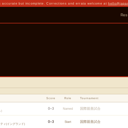
 accurate but incomplete. Corrections and errata welcome at
hello@japa
Res
Score
Role
Tournament
0
–
3
国際親善試合
Named
)
0
–
3
国際親善試合
Start
ティ(イングランド)