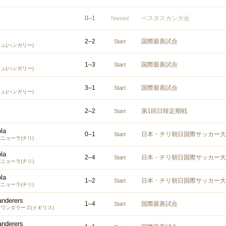
0
–
1
ペスタスカン大会
Named
表
2
–
2
国際親善試合
Start
ュ(ハンガリー)
1
–
3
国際親善試合
Start
ュ(ハンガリー)
3
–
1
国際親善試合
Start
ュ(ハンガリー)
2
–
2
第1回日韓定期戦
Start
la
0
–
1
日本・チリ朝日国際サッカー大
Start
ニョーラ(チリ)
la
2
–
4
日本・チリ朝日国際サッカー大
Start
ニョーラ(チリ)
la
1
–
2
日本・チリ朝日国際サッカー大
Start
ニョーラ(チリ)
nderers
1
–
4
国際親善試合
Start
ワンダラーズ(イギリス)
nderers