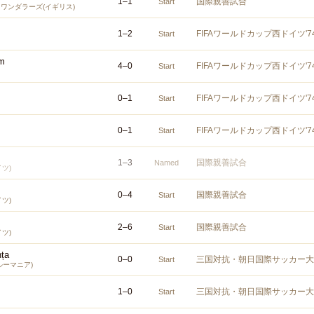
1
–
1
国際親善試合
Start
ワンダラーズ(イギリス)
1
–
2
FIFAワールドカップ西ドイツ'
Start
am
4
–
0
FIFAワールドカップ西ドイツ'
Start
0
–
1
FIFAワールドカップ西ドイツ'
Start
0
–
1
FIFAワールドカップ西ドイツ'
Start
1
–
3
国際親善試合
Named
イツ)
0
–
4
国際親善試合
Start
イツ)
2
–
6
国際親善試合
Start
イツ)
nța
0
–
0
三国対抗・朝日国際サッカー大
Start
ルーマニア)
1
–
0
三国対抗・朝日国際サッカー大
Start