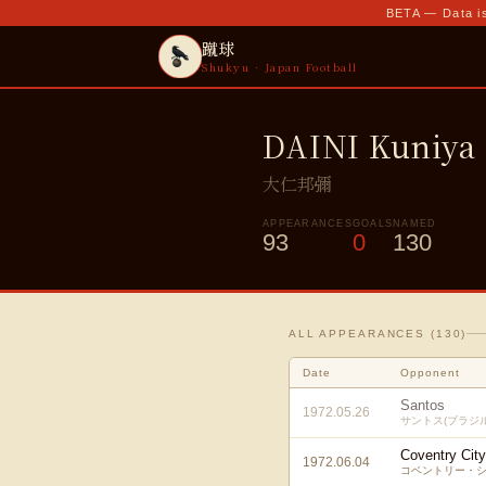
BETA — Data is
蹴球
Shukyu · Japan Football
DAINI Kuniya
大仁邦彌
APPEARANCES
GOALS
NAMED
93
0
130
ALL APPEARANCES (
130
)
Date
Opponent
Santos
1972.05.26
サントス(ブラジル
Coventry City
1972.06.04
コベントリー・シ