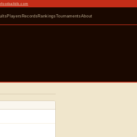
nfootballdb.com
ults
Players
Records
Rankings
Tournaments
About