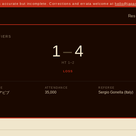
 accurate but incomplete. Corrections and errata welcome at
hello@japa
Res
FIERS
1
–
4
HT
1
–
2
LOSS
UE
ATTENDANCE
REFEREE
35,000
Sergio Gonella (Italy)
アビブ