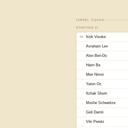
ISRAEL
SQUAD
STARTING XI
Itzik Visoke
GK
Avraham Lev
Alon Ben-Do
Haim Ba
Meir Nimni
Yaron Oz
Itzhak Shum
Moshe Schweitze
Gidi Damti
Viki Peretz