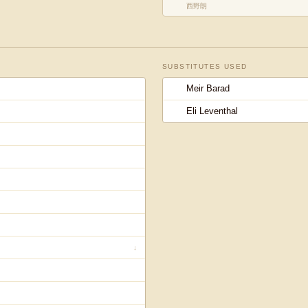
西野朗
SUBSTITUTES USED
Meir Barad
Eli Leventhal
↓