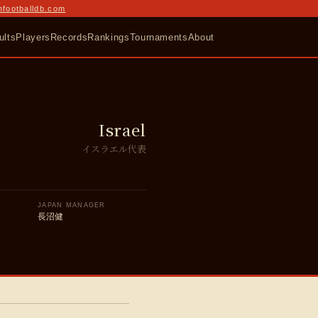
nfootballdb.com
ults
Players
Records
Rankings
Tournaments
About
Israel
イスラエル代表
JAPAN MANAGER
長沼健