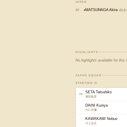
JAPAN
MATSUNAGA Akira
40
'
(
松永
HIGHLIGHTS
No highlights available for this
JAPAN SQUAD
STARTING XI
SETA Tatsuhiko
GK
瀬田龍彦
DAINI Kuniya
大仁邦彌
KAWAKAMI Nobuo
川上信夫