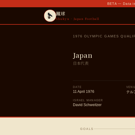
BETA — Data is
蹴球
Shukyu · Japan Football
1976 OLYMPIC GAMES QUALI
Japan
日本代表
DATE
VEN
11 April 1976
テル
ISRAEL MANAGER
David Schweitzer
GOALS