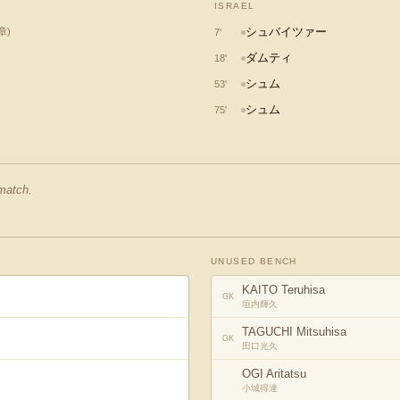
ISRAEL
シュバイツァー
章
)
7
'
ダムティ
18
'
シュム
53
'
シュム
75
'
 match.
UNUSED BENCH
KAITO Teruhisa
GK
垣内輝久
TAGUCHI Mitsuhisa
GK
田口光久
OGI Aritatsu
小城得達