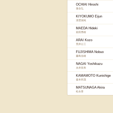
OCHIAI Hiroshi
落合弘
KIYOKUMO Eijun
清雲栄純
MAEDA Hideki
前田秀樹
ARAI Kozo
荒井公三
FUJISHIMA Nobuo
藤島信雄
NAGAI Yoshikazu
永井良和
KAMAMOTO Kunishige
釜本邦茂
MATSUNAGA Akira
松永章