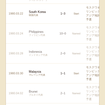
モスクワオ
リンピック
South Korea
1980.03.22
1
–
3
Start
韓国代表
アジア地区
予選
モスクワオ
リンピック
Philippines
1980.03.24
10
–
0
Named
フィリピン代表
アジア地区
予選
モスクワオ
リンピック
Indonesia
1980.03.28
2
–
0
Named
インドネシア代表
アジア地区
予選
モスクワオ
リンピック
Malaysia
1980.03.30
1
–
1
Start
マレーシア代表
アジア地区
予選
モスクワオ
リンピック
Brunei
1980.04.02
2
–
1
Named
ブルネイ代表
アジア地区
予選