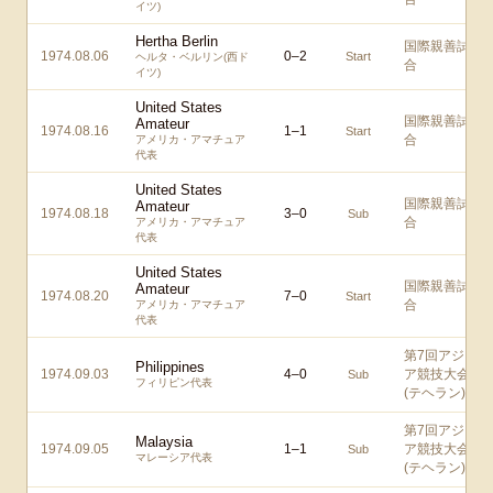
イツ)
Hertha Berlin
国際親善試
1974.08.06
0
–
2
Start
ヘルタ・ベルリン(西ド
合
イツ)
United States
国際親善試
Amateur
1974.08.16
1
–
1
Start
合
アメリカ・アマチュア
代表
United States
国際親善試
Amateur
1974.08.18
3
–
0
Sub
合
アメリカ・アマチュア
代表
United States
国際親善試
Amateur
1974.08.20
7
–
0
Start
合
アメリカ・アマチュア
代表
第7回アジ
Philippines
1974.09.03
4
–
0
ア競技大会
Sub
フィリピン代表
(テヘラン)
第7回アジ
Malaysia
1974.09.05
1
–
1
ア競技大会
Sub
マレーシア代表
(テヘラン)