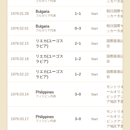
ブルガリア代表
ッカー大会
朝日国際サ
Bulgaria
1976.01.28
1
–
1
Start
ブルガリア代表
ッカー大会
朝日国際サ
Bulgaria
1976.02.01
0
–
3
Start
ブルガリア代表
ッカー大会
リエカ(ユーゴス
国際親善試
1976.02.15
2
–
1
Start
ラビア)
合
リエカ(ユーゴス
国際親善試
1976.02.18
1
–
2
Start
ラビア)
合
リエカ(ユーゴス
国際親善試
1976.02.22
1
–
2
Start
ラビア)
合
モントリオ
ールオリン
Philippines
1976.03.14
3
–
0
Start
フィリピン代表
ピックアジ
ア地区予選
モントリオ
ールオリン
Philippines
1976.03.17
3
–
0
Start
フィリピン代表
ピックアジ
ア地区予選