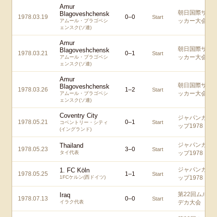
Amur
朝日国際サ
Blagoveshchensk
1978.03.19
0
–
0
Start
ッカー大会
アムール・ブラゴベシ
ェンスク(ソ連)
Amur
朝日国際サ
Blagoveshchensk
1978.03.21
0
–
1
Start
ッカー大会
アムール・ブラゴベシ
ェンスク(ソ連)
Amur
朝日国際サ
Blagoveshchensk
1978.03.26
1
–
2
Start
ッカー大会
アムール・ブラゴベシ
ェンスク(ソ連)
Coventry City
ジャパンカ
1978.05.21
0
–
1
Start
コベントリー・シティ
ップ1978
(イングランド)
ジャパンカ
Thailand
1978.05.23
3
–
0
Start
タイ代表
ップ1978
ジャパンカ
1. FC Köln
1978.05.25
1
–
1
Start
1FCケルン(西ドイツ)
ップ1978
第22回ムル
Iraq
1978.07.13
0
–
0
Start
イラク代表
デカ大会