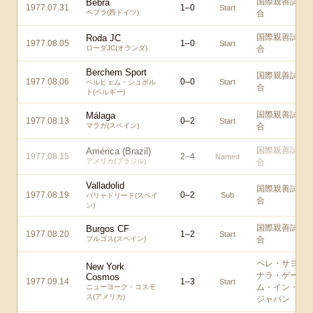
国際親善試
Bebra
1977.07.31
1
–
0
Start
ベブラ(西ドイツ)
合
国際親善試
Roda JC
1977.08.05
1
–
0
Start
ローダJC(オランダ)
合
Berchem Sport
国際親善試
1977.08.06
0
–
0
Start
ベルヒェム・シュポル
合
ト(ベルギー)
国際親善試
Málaga
1977.08.13
0
–
2
Start
マラガ(スペイン)
合
国際親善試
América (Brazil)
1977.08.15
2
–
4
Named
アメリカ(ブラジル)
合
Valladolid
国際親善試
1977.08.19
0
–
2
Sub
バリャドリード(スペイ
合
ン)
国際親善試
Burgos CF
1977.08.20
1
–
2
Start
ブルゴス(スペイン)
合
ペレ・サヨ
New York
ナラ・ゲー
Cosmos
1977.09.14
1
–
3
Start
ム・イン・
ニューヨーク・コスモ
ス(アメリカ)
ジャパン