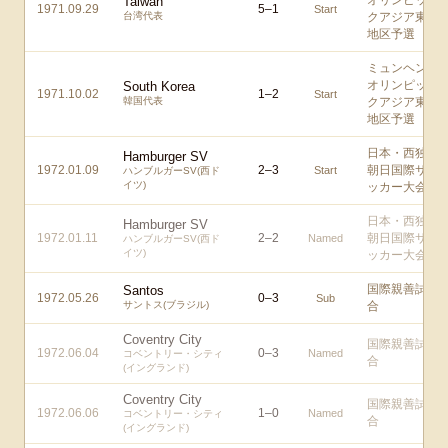
オリンピッ
Taiwan
1971.09.29
5
–
1
Start
台湾代表
クアジア東
地区予選
ミュンヘン
オリンピッ
South Korea
1971.10.02
1
–
2
Start
韓国代表
クアジア東
地区予選
日本・西独
Hamburger SV
1972.01.09
2
–
3
朝日国際サ
Start
ハンブルガーSV(西ド
イツ)
ッカー大会
日本・西独
Hamburger SV
1972.01.11
2
–
2
朝日国際サ
Named
ハンブルガーSV(西ド
イツ)
ッカー大会
国際親善試
Santos
1972.05.26
0
–
3
Sub
サントス(ブラジル)
合
Coventry City
国際親善試
1972.06.04
0
–
3
Named
コベントリー・シティ
合
(イングランド)
Coventry City
国際親善試
1972.06.06
1
–
0
Named
コベントリー・シティ
合
(イングランド)