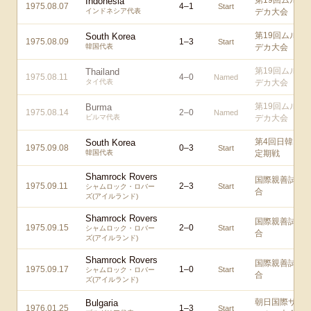
第19回ムル
Indonesia
1975.08.07
4
–
1
Start
インドネシア代表
デカ大会
第19回ムル
South Korea
1975.08.09
1
–
3
Start
韓国代表
デカ大会
第19回ムル
Thailand
1975.08.11
4
–
0
Named
タイ代表
デカ大会
第19回ムル
Burma
1975.08.14
2
–
0
Named
ビルマ代表
デカ大会
第4回日韓
South Korea
1975.09.08
0
–
3
Start
韓国代表
定期戦
Shamrock Rovers
国際親善試
1975.09.11
2
–
3
Start
シャムロック・ロバー
合
ズ(アイルランド)
Shamrock Rovers
国際親善試
1975.09.15
2
–
0
Start
シャムロック・ロバー
合
ズ(アイルランド)
Shamrock Rovers
国際親善試
1975.09.17
1
–
0
Start
シャムロック・ロバー
合
ズ(アイルランド)
朝日国際サ
Bulgaria
1976.01.25
1
–
3
Start