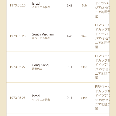
ドイツ'74ア
Israel
1973.05.16
1
–
2
Sub
イスラエル代表
ジア/オセア
ニア地区予
選
FIFAワール
ドカップ西
ドイツ'74ア
South Vietnam
1973.05.20
4
–
0
Start
南ベトナム代表
ジア/オセア
ニア地区予
選
FIFAワール
ドカップ西
ドイツ'74ア
Hong Kong
1973.05.22
0
–
1
Start
香港代表
ジア/オセア
ニア地区予
選
FIFAワール
ドカップ西
ドイツ'74ア
Israel
1973.05.26
0
–
1
Start
イスラエル代表
ジア/オセア
ニア地区予
選