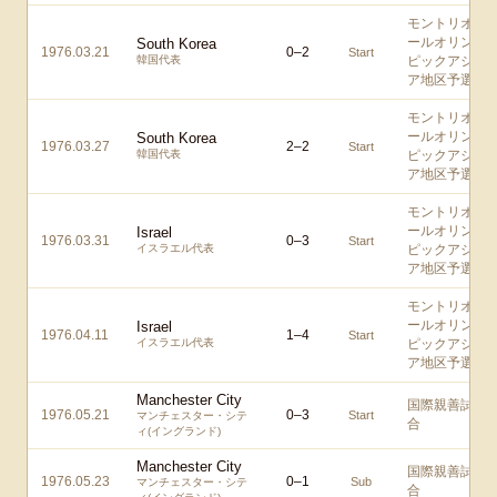
モントリオ
ールオリン
South Korea
1976.03.21
0
–
2
Start
韓国代表
ピックアジ
ア地区予選
モントリオ
ールオリン
South Korea
1976.03.27
2
–
2
Start
韓国代表
ピックアジ
ア地区予選
モントリオ
ールオリン
Israel
1976.03.31
0
–
3
Start
イスラエル代表
ピックアジ
ア地区予選
モントリオ
ールオリン
Israel
1976.04.11
1
–
4
Start
イスラエル代表
ピックアジ
ア地区予選
Manchester City
国際親善試
1976.05.21
0
–
3
Start
マンチェスター・シテ
合
ィ(イングランド)
Manchester City
国際親善試
1976.05.23
0
–
1
Sub
マンチェスター・シテ
合