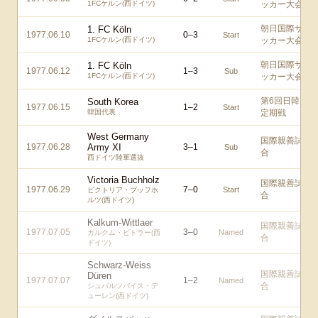
1FCケルン(西ドイツ)
ッカー大会
朝日国際サ
1. FC Köln
1977.06.10
0
–
3
Start
1FCケルン(西ドイツ)
ッカー大会
朝日国際サ
1. FC Köln
1977.06.12
1
–
3
Sub
1FCケルン(西ドイツ)
ッカー大会
第6回日韓
South Korea
1977.06.15
1
–
2
Start
韓国代表
定期戦
West Germany
国際親善試
1977.06.28
Army XI
3
–
1
Sub
合
西ドイツ陸軍選抜
Victoria Buchholz
国際親善試
1977.06.29
7
–
0
Start
ビクトリア・ブッフホ
合
ルツ(西ドイツ)
Kalkum-Wittlaer
国際親善試
1977.07.05
3
–
0
Named
カルクム・ビトラー(西
合
ドイツ)
Schwarz-Weiss
国際親善試
Düren
1977.07.07
1
–
2
Named
合
シュバルツバイス・デ
ューレン(西ドイツ)