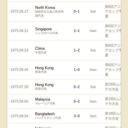
第6回アジ
North Korea
1975.06.17
0
–
1
アカップ予
Sub
朝鮮民主主義人民共和
国代表
選
第6回アジ
Singapore
1975.06.21
2
–
1
アカップ予
Start
シンガポール代表
選
第6回アジ
China
1975.06.23
1
–
2
アカップ予
Sub
中国代表
選
第6回アジ
Hong Kong
1975.06.26
1
–
0
アカップ予
Start
香港代表
選
第19回ムル
Hong Kong
1975.07.30
0
–
2
Sub
香港代表
デカ大会
第19回ムル
Malaysia
1975.08.02
0
–
2
Start
マレーシア代表
デカ大会
第19回ムル
Bangladesh
1975.08.04
3
–
0
Start
バングラデシュ代表
デカ大会