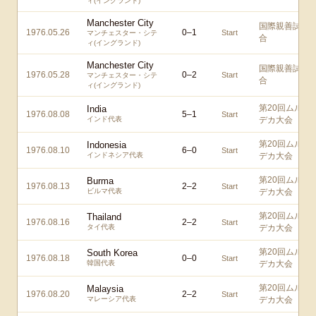
ィ(イングランド)
Manchester City
国際親善試
1976.05.26
0
–
1
Start
マンチェスター・シテ
合
ィ(イングランド)
Manchester City
国際親善試
1976.05.28
0
–
2
Start
マンチェスター・シテ
合
ィ(イングランド)
第20回ムル
India
1976.08.08
5
–
1
Start
インド代表
デカ大会
第20回ムル
Indonesia
1976.08.10
6
–
0
Start
インドネシア代表
デカ大会
第20回ムル
Burma
1976.08.13
2
–
2
Start
ビルマ代表
デカ大会
第20回ムル
Thailand
1976.08.16
2
–
2
Start
タイ代表
デカ大会
第20回ムル
South Korea
1976.08.18
0
–
0
Start
韓国代表
デカ大会
第20回ムル
Malaysia
1976.08.20
2
–
2
Start
マレーシア代表
デカ大会