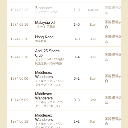
国際親善試
Singapore
1974.02.12
1
–
0
Named
シンガポール代表
合
国際親善試
Malaysia XI
1974.02.16
1
–
0
Start
マレーシア選抜
合
国際親善試
Hong Kong
1974.02.20
0
–
0
Start
香港代表
合
April 25 Sports
国際親善試
Club
1974.03.10
0
–
4
Start
合
ピョンヤン4・25(朝鮮
民主主義人民共和国)
Middlesex
国際親善試
Wanderers
1974.06.06
0
–
1
Start
合
ミドルセックス・ワン
ダラーズ(イギリス)
Middlesex
国際親善試
Wanderers
1974.06.09
0
–
3
Start
合
ミドルセックス・ワン
ダラーズ(イギリス)
Middlesex
国際親善試
Wanderers
1974.06.12
1
–
1
Start
合
ミドルセックス・ワン
ダラーズ(イギリス)