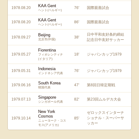
KAA Gent
1978.08.20
76
'
国際親善試合
ヘント(ベルギー)
KAA Gent
1978.08.20
86
'
国際親善試合
ヘント(ベルギー)
日中平和友好条約締結
Beijing
1978.09.27
38
'
北京市(中国)
記念日中友好サッカー
Fiorentina
1979.05.27
18
'
ジャパンカップ1979
フィオレンティナ
(イタリア)
Indonesia
1979.05.31
76
'
ジャパンカップ1979
インドネシア代表
South Korea
1979.06.16
47
'
第8回日韓定期戦
韓国代表
Singapore
1979.07.13
82
'
第23回ムルデカ大会
シンガポール代表
New York
ゼロックスインターナ
Cosmos
ショナル・スーパーサ
1979.10.14
85
'
ニューヨーク・コス
ッカー
モス(アメリカ)