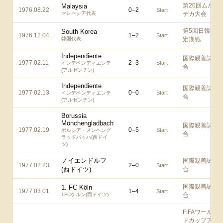
第20回ムル
Malaysia
1976.08.22
0
–
2
Start
マレーシア代表
デカ大会
第5回日韓
South Korea
1976.12.04
1
–
2
Start
韓国代表
定期戦
Independiente
国際親善試
1977.02.11
2
–
3
Start
インデペンディエンテ
合
(アルゼンチン)
Independiente
国際親善試
1977.02.13
0
–
0
Start
インデペンディエンテ
合
(アルゼンチン)
Borussia
Mönchengladbach
国際親善試
1977.02.19
0
–
5
Start
ボルシア・メンヘング
合
ラッドバッハ(西ドイ
ツ)
ノイエンドルフ
国際親善試
1977.02.23
2
–
0
Start
(西ドイツ)
合
国際親善試
1. FC Köln
1977.03.01
1
–
4
Start
1FCケルン(西ドイツ)
合
FIFAワール
ドカップア