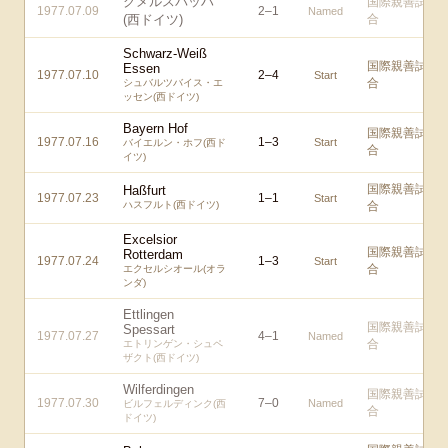
グメルスバッハ
国際親善試
1977.07.09
2
–
1
Named
(西ドイツ)
合
Schwarz-Weiß
国際親善試
Essen
1977.07.10
2
–
4
Start
合
シュバルツバイス・エ
ッセン(西ドイツ)
Bayern Hof
国際親善試
1977.07.16
1
–
3
Start
バイエルン・ホフ(西ド
合
イツ)
国際親善試
Haßfurt
1977.07.23
1
–
1
Start
ハスフルト(西ドイツ)
合
Excelsior
国際親善試
Rotterdam
1977.07.24
1
–
3
Start
合
エクセルシオール(オラ
ンダ)
Ettlingen
国際親善試
Spessart
1977.07.27
4
–
1
Named
合
エトリンゲン・シュペ
ザクト(西ドイツ)
Wilferdingen
国際親善試
1977.07.30
7
–
0
Named
ビルフェルディンク(西
合
ドイツ)