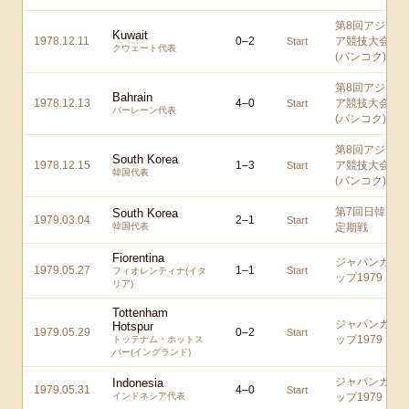
第8回アジ
Kuwait
1978.12.11
0
–
2
ア競技大会
Start
クウェート代表
(バンコク)
第8回アジ
Bahrain
1978.12.13
4
–
0
ア競技大会
Start
バーレーン代表
(バンコク)
第8回アジ
South Korea
1978.12.15
1
–
3
ア競技大会
Start
韓国代表
(バンコク)
第7回日韓
South Korea
1979.03.04
2
–
1
Start
韓国代表
定期戦
Fiorentina
ジャパンカ
1979.05.27
1
–
1
Start
フィオレンティナ(イタ
ップ1979
リア)
Tottenham
ジャパンカ
Hotspur
1979.05.29
0
–
2
Start
ップ1979
トッテナム・ホットス
パー(イングランド)
ジャパンカ
Indonesia
1979.05.31
4
–
0
Start
インドネシア代表
ップ1979