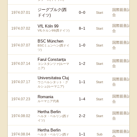
ジーグブルク(西
国際親善試
1974.07.01
0
–
0
Start
ドイツ)
合
国際親善試
VfL Köln 99
1974.07.02
8
–
1
Start
VfLケルン99(西ドイツ)
合
BSC München
国際親善試
1974.07.07
1
–
0
Start
BSCミュンヘン(西ドイ
合
ツ)
Farul Constanța
国際親善試
1974.07.14
1
–
2
Start
コンスタンツァ(ルーマ
合
ニア)
Universitatea Cluj
国際親善試
1974.07.17
1
–
1
Start
ウニベルシタット・ク
合
ルシュ(ルーマニア)
国際親善試
Romania
1974.07.23
1
–
4
Start
ルーマニア代表
合
Hertha Berlin
国際親善試
1974.08.02
2
–
2
Start
ヘルタ・ベルリン(西ド
合
イツ)
Hertha Berlin
国際親善試
1974.08.04
1
–
1
Sub
ヘルタ・ベルリン(西ド
合