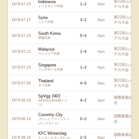
第22回ムル
Indonesia
1978.07.15
1
–
2
Start
インドネシア代表
デカ大会
第22回ムル
Syria
1978.07.17
3
–
2
Start
シリア代表
デカ大会
第22回ムル
South Korea
1978.07.19
0
–
4
Start
韓国代表
デカ大会
第22回ムル
Malaysia
1978.07.21
1
–
4
Start
マレーシア代表
デカ大会
第22回ムル
Singapore
1978.07.23
1
–
2
Start
シンガポール代表
デカ大会
第22回ムル
Thailand
1978.07.26
4
–
0
Start
タイ代表
デカ大会
SpVgg 1903
国際親善試
1978.08.10
4
–
2
Start
SPVGG1903(西ドイ
合
ツ)
Coventry City
国際親善試
1978.08.14
0
–
2
Start
コベントリー・シティ
合
(イングランド)
KFC Winterslag
国際親善試
1978.08.18
2
–
5
Start
ビンタースラッグ(ベル