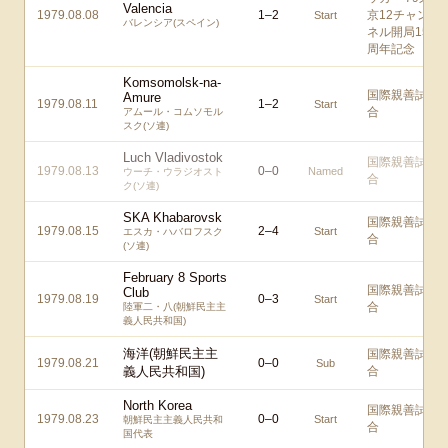
Valencia
1979.08.08
1
–
2
京12チャン
Start
バレンシア(スペイン)
ネル開局15
周年記念
Komsomolsk-na-
国際親善試
Amure
1979.08.11
1
–
2
Start
合
アムール・コムソモル
スク(ソ連)
Luch Vladivostok
国際親善試
1979.08.13
0
–
0
Named
ウーチ・ウラジオスト
合
ク(ソ連)
SKA Khabarovsk
国際親善試
1979.08.15
2
–
4
Start
エスカ・ハバロフスク
合
(ソ連)
February 8 Sports
国際親善試
Club
1979.08.19
0
–
3
Start
合
陸軍二・八(朝鮮民主主
義人民共和国)
海洋(朝鮮民主主
国際親善試
1979.08.21
0
–
0
Sub
義人民共和国)
合
North Korea
国際親善試
1979.08.23
0
–
0
Start
朝鮮民主主義人民共和
合
国代表