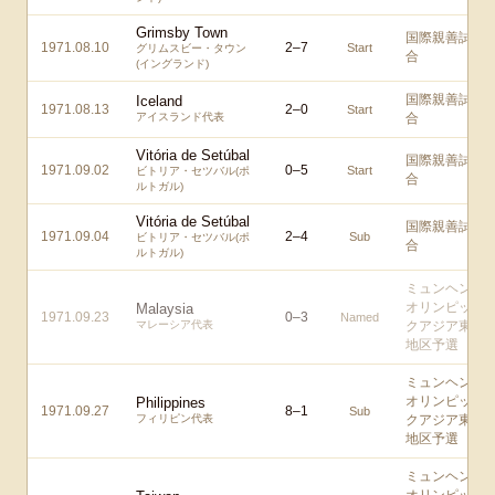
Grimsby Town
国際親善試
1971.08.10
2
–
7
Start
グリムスビー・タウン
合
(イングランド)
国際親善試
Iceland
1971.08.13
2
–
0
Start
アイスランド代表
合
Vitória de Setúbal
国際親善試
1971.09.02
0
–
5
Start
ビトリア・セツバル(ポ
合
ルトガル)
Vitória de Setúbal
国際親善試
1971.09.04
2
–
4
Sub
ビトリア・セツバル(ポ
合
ルトガル)
ミュンヘン
オリンピッ
Malaysia
1971.09.23
0
–
3
Named
マレーシア代表
クアジア東
地区予選
ミュンヘン
オリンピッ
Philippines
1971.09.27
8
–
1
Sub
フィリピン代表
クアジア東
地区予選
ミュンヘン