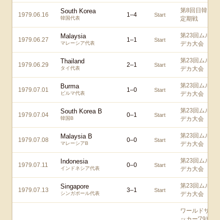
第8回日韓
South Korea
1979.06.16
1
–
4
Start
韓国代表
定期戦
第23回ムル
Malaysia
1979.06.27
1
–
1
Start
マレーシア代表
デカ大会
第23回ムル
Thailand
1979.06.29
2
–
1
Start
タイ代表
デカ大会
第23回ムル
Burma
1979.07.01
1
–
0
Start
ビルマ代表
デカ大会
第23回ムル
South Korea B
1979.07.04
0
–
1
Start
韓国B
デカ大会
第23回ムル
Malaysia B
1979.07.08
0
–
0
Start
マレーシアB
デカ大会
第23回ムル
Indonesia
1979.07.11
0
–
0
Start
インドネシア代表
デカ大会
第23回ムル
Singapore
1979.07.13
3
–
1
Start
シンガポール代表
デカ大会
ワールドサ
ッカー'79東