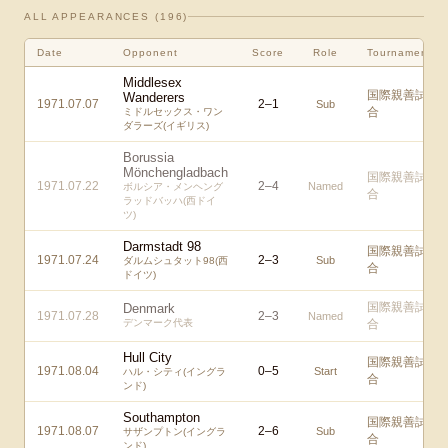
ALL APPEARANCES (
196
)
Date
Opponent
Score
Role
Tournament
Middlesex
国際親善試
Wanderers
1971.07.07
2
–
1
Sub
合
ミドルセックス・ワン
ダラーズ(イギリス)
Borussia
Mönchengladbach
国際親善試
1971.07.22
2
–
4
Named
ボルシア・メンヘング
合
ラッドバッハ(西ドイ
ツ)
Darmstadt 98
国際親善試
1971.07.24
2
–
3
Sub
ダルムシュタット98(西
合
ドイツ)
国際親善試
Denmark
1971.07.28
2
–
3
Named
デンマーク代表
合
Hull City
国際親善試
1971.08.04
0
–
5
Start
ハル・シティ(イングラ
合
ンド)
Southampton
国際親善試
1971.08.07
2
–
6
Sub
サザンプトン(イングラ
合
ンド)