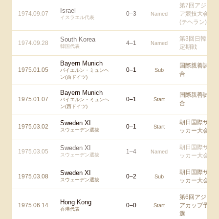
第7回アジ
Israel
1974.09.07
0
–
3
ア競技大会
Named
イスラエル代表
(テヘラン)
第3回日韓
South Korea
1974.09.28
4
–
1
Named
韓国代表
定期戦
Bayern Munich
国際親善試
1975.01.05
0
–
1
Sub
バイエルン・ミュンヘ
合
ン(西ドイツ)
Bayern Munich
国際親善試
1975.01.07
0
–
1
Start
バイエルン・ミュンヘ
合
ン(西ドイツ)
朝日国際サ
Sweden XI
1975.03.02
0
–
1
Start
スウェーデン選抜
ッカー大会
朝日国際サ
Sweden XI
1975.03.05
1
–
4
Named
スウェーデン選抜
ッカー大会
朝日国際サ
Sweden XI
1975.03.08
0
–
2
Sub
スウェーデン選抜
ッカー大会
第6回アジ
Hong Kong
1975.06.14
0
–
0
アカップ予
Start
香港代表
選