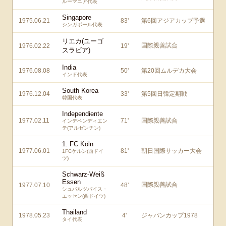
ルーマニア代表
Singapore
1975.06.21
83
'
第6回アジアカップ予選
シンガポール代表
リエカ(ユーゴ
国際親善試合
1976.02.22
19
'
スラビア)
India
1976.08.08
50
'
第20回ムルデカ大会
インド代表
South Korea
1976.12.04
33
'
第5回日韓定期戦
韓国代表
Independiente
1977.02.11
71
'
国際親善試合
インデペンディエン
テ(アルゼンチン)
1. FC Köln
1977.06.01
81
'
朝日国際サッカー大会
1FCケルン(西ドイ
ツ)
Schwarz-Weiß
Essen
国際親善試合
1977.07.10
48
'
シュバルツバイス・
エッセン(西ドイツ)
Thailand
1978.05.23
4
'
ジャパンカップ1978
タイ代表