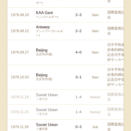
合
ギー)
国際親善試
KAA Gent
1978.08.20
2
–
3
Start
ヘント(ベルギー)
合
Antwerp
国際親善試
1978.08.22
2
–
2
Start
アントワープ(ベルギ
合
ー)
日中平和友
好条約締結
Beijing
1978.09.27
4
–
0
Start
北京市(中国)
記念日中友
好サッカー
日中平和友
好条約締結
Beijing
1978.10.03
3
–
1
Start
北京市(中国)
記念日中友
好サッカー
国際親善試
Soviet Union
1978.11.19
1
–
4
Named
ソ連代表
合
国際親善試
Soviet Union
1978.11.23
1
–
4
Named
ソ連代表
合
国際親善試
Soviet Union
1978.11.26
0
–
3
Sub
ソ連代表
合