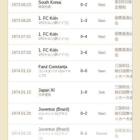
第2回日韓
South Korea
1973.06.23
0
–
2
Start
韓国代表
定期戦
国際親善試
1. FC Köln
1973.06.26
1
–
3
Start
1FCケルン(西ドイツ)
合
国際親善試
1. FC Köln
1973.07.01
0
–
4
Start
1FCケルン(西ドイツ)
合
国際親善試
1. FC Köln
1973.07.03
2
–
6
Start
1FCケルン(西ドイツ)
合
三国対抗・
Farul Constanța
1974.01.13
0
–
0
朝日国際サ
Start
コンスタンツァ(ルーマ
ニア)
ッカー大会
三国対抗・
Japan XI
1974.01.15
1
–
0
朝日国際サ
Sub
日本選抜
ッカー大会
三国対抗・
Juventus (Brazil)
1974.01.20
0
–
2
朝日国際サ
Start
ジュベントス(ブラジ
ル)
ッカー大会
Juventus (Brazil)
国際親善試
1974.02.10
0
–
1
Named
ジュベントス(ブラジ
合
ル)