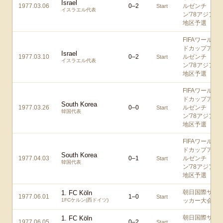
Israel
1977.03.06
0
–
2
ルゼンチ
Start
イスラエル代表
ン'78アジア
地区予選
FIFAワール
ドカップア
Israel
1977.03.10
0
–
2
ルゼンチ
Start
イスラエル代表
ン'78アジア
地区予選
FIFAワール
ドカップア
South Korea
1977.03.26
0
–
0
ルゼンチ
Start
韓国代表
ン'78アジア
地区予選
FIFAワール
ドカップア
South Korea
1977.04.03
0
–
1
ルゼンチ
Start
韓国代表
ン'78アジア
地区予選
朝日国際サ
1. FC Köln
1977.06.01
1
–
0
Start
1FCケルン(西ドイツ)
ッカー大会
朝日国際サ
1. FC Köln
1977.06.05
0
–
2
Start