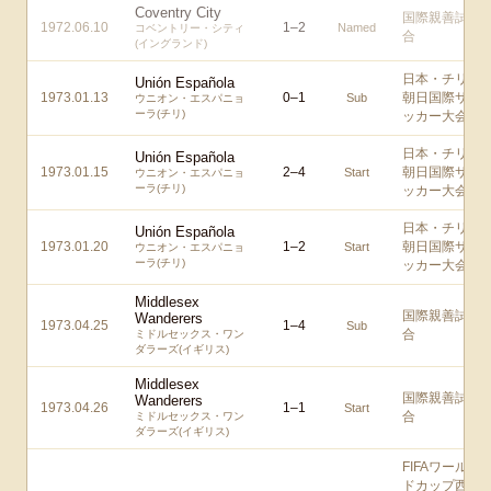
Coventry City
国際親善試
1972.06.10
1
–
2
Named
コベントリー・シティ
合
(イングランド)
日本・チリ
Unión Española
1973.01.13
0
–
1
朝日国際サ
Sub
ウニオン・エスパニョ
ーラ(チリ)
ッカー大会
日本・チリ
Unión Española
1973.01.15
2
–
4
朝日国際サ
Start
ウニオン・エスパニョ
ーラ(チリ)
ッカー大会
日本・チリ
Unión Española
1973.01.20
1
–
2
朝日国際サ
Start
ウニオン・エスパニョ
ーラ(チリ)
ッカー大会
Middlesex
国際親善試
Wanderers
1973.04.25
1
–
4
Sub
合
ミドルセックス・ワン
ダラーズ(イギリス)
Middlesex
国際親善試
Wanderers
1973.04.26
1
–
1
Start
合
ミドルセックス・ワン
ダラーズ(イギリス)
FIFAワール
ドカップ西