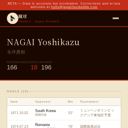
BETA — Data is accurate but incomplete. Corrections and errata
welcome at
hello@japanfootballdb.com
蹴球
Shukyu · Japan Football
NAGAI Yoshikazu
永井良和
APPEARANCES
GOALS
NAMED
166
18
196
GOALS (
18
)
Date
Opponent
Min
Tournament
ミュンヘンオリンピッ
South Korea
1971.10.02
52
'
韓国代表
クアジア東地区予選
Romania
1974.07.23
78
'
国際親善試合