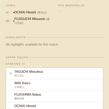
JAPAN
KFC WINTERSLAG
—
OCHIAI Hiroshi
81
'
(
落合弘
)
FUJIGUCHI Mitsunori
(
藤
89
'
口光紀
)
HIGHLIGHTS
No highlights available for this match.
JAPAN SQUAD
STARTING XI
TAGUCHI Mitsuhisa
GK
田口光久
IMAI Keizo
今井敬三
FUJISHIMA Nobuo
藤島信雄
OCHIAI Hiroshi