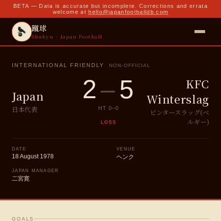
BETA — Data is accurate but incomplete. Corrections and errata
welcome at
hello@japanfootballdb.com
蹴球
Shukyu · Japan Football
INTERNATIONAL FRIENDLY
NON-OFFICIAL
2
–
5
KFC
Japan
Winterslag
日本代表
HT
0
–
0
ビンタースラッグ(ベ
ルギー)
LOSS
DATE
VENUE
18 August 1978
ヘンク
JAPAN MANAGER
二宮寛
GOALS