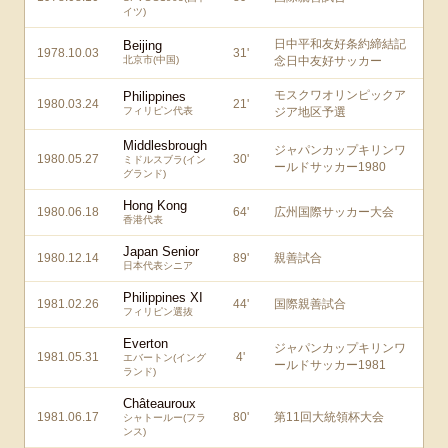
イツ)
日中平和友好条約締結記
Beijing
1978.10.03
31
'
北京市(中国)
念日中友好サッカー
モスクワオリンピックア
Philippines
1980.03.24
21
'
フィリピン代表
ジア地区予選
Middlesbrough
ジャパンカップキリンワ
1980.05.27
30
'
ミドルスブラ(イン
ールドサッカー1980
グランド)
Hong Kong
1980.06.18
64
'
広州国際サッカー大会
香港代表
Japan Senior
1980.12.14
89
'
親善試合
日本代表シニア
Philippines XI
1981.02.26
44
'
国際親善試合
フィリピン選抜
Everton
ジャパンカップキリンワ
1981.05.31
4
'
エバートン(イング
ールドサッカー1981
ランド)
Châteauroux
1981.06.17
80
'
第11回大統領杯大会
シャトールー(フラ
ンス)