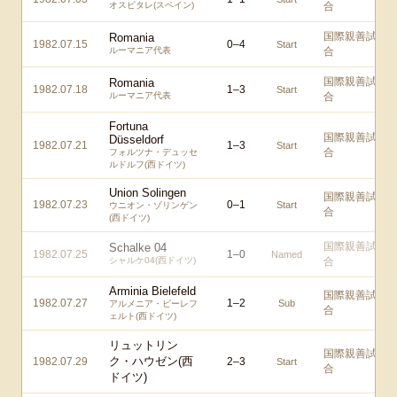
オスピタレ(スペイン)
合
国際親善試
Romania
1982.07.15
0
–
4
Start
ルーマニア代表
合
国際親善試
Romania
1982.07.18
1
–
3
Start
ルーマニア代表
合
Fortuna
国際親善試
Düsseldorf
1982.07.21
1
–
3
Start
合
フォルツナ・デュッセ
ルドルフ(西ドイツ)
Union Solingen
国際親善試
1982.07.23
0
–
1
Start
ウニオン・ゾリンゲン
合
(西ドイツ)
国際親善試
Schalke 04
1982.07.25
1
–
0
Named
シャルケ04(西ドイツ)
合
Arminia Bielefeld
国際親善試
1982.07.27
1
–
2
Sub
アルメニア・ビーレフ
合
ェルト(西ドイツ)
リュットリン
国際親善試
ク・ハウゼン(西
1982.07.29
2
–
3
Start
合
ドイツ)