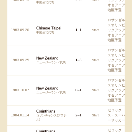
1983.09.15
2
–
0
ックアジア/
Start
中国台北代表
オセアニア
地区予選
ロサンゼル
スオリンピ
Chinese Taipei
1983.09.20
1
–
1
ックアジア/
Start
中国台北代表
オセアニア
地区予選
ロサンゼル
スオリンピ
New Zealand
1983.09.25
1
–
3
ックアジア/
Start
ニュージーランド代表
オセアニア
地区予選
ロサンゼル
スオリンピ
New Zealand
1983.10.07
0
–
1
ックアジア/
Start
ニュージーランド代表
オセアニア
地区予選
ゼロック
Corinthians
1984.01.14
2
–
1
ス・スーパ
Start
コリンチャンス(ブラジ
ル)
ーサッカー
ゼロック
Corinthians