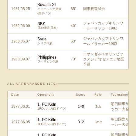
Bavaria XI
1981.08.25
85
'
国際親善試合
バイエルン州選抜
(西ドイツ)
ジャパンカップキリンワ
NKK
1982.06.09
40
'
日本鋼管(日本)
ールドサッカー1982
ジャパンカップキリンワ
Syria
1983.06.07
63
'
シリア代表
ールドサッカー1983
ロサンゼルスオリンピッ
Philippines
1983.09.07
73
'
クアジア/オセアニア地区
フィリピン代表
予選
ALL APPEARANCES (
170
)
Date
Opponent
Score
Role
Tournament
朝日国際サ
1. FC Köln
1977.06.01
1
–
0
Sub
1FCケルン(西ドイツ)
ッカー大会
朝日国際サ
1. FC Köln
1977.06.05
0
–
2
Start
1FCケルン(西ドイツ)
ッカー大会
朝日国際サ
1. FC Köln