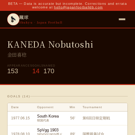
BETA — Data is accurate but incomplete. Corrections and errata
welcome at
hello@japanfootballdb.com
蹴球
Shukyu · Japan Football
KANEDA Nobutoshi
金田喜稔
APPEARANCES
GOALS
NAMED
153
14
170
GOALS (
14
)
Date
Opponent
Min
Tournament
South Korea
1977.06.15
56
'
第6回日韓定期戦
韓国代表
SpVgg 1903
1978.08.10
89
'
国際親善試合
SPVGG1903(西ド