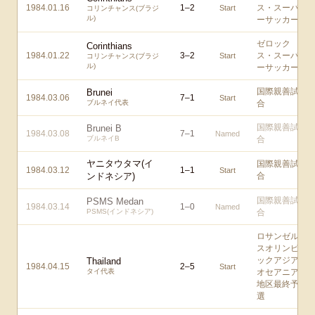
1984.01.16
1
–
2
ス・スーパ
Start
コリンチャンス(ブラジ
ル)
ーサッカー
ゼロック
Corinthians
1984.01.22
3
–
2
ス・スーパ
Start
コリンチャンス(ブラジ
ル)
ーサッカー
国際親善試
Brunei
1984.03.06
7
–
1
Start
ブルネイ代表
合
国際親善試
Brunei B
1984.03.08
7
–
1
Named
ブルネイB
合
ヤニタウタマ(イ
国際親善試
1984.03.12
1
–
1
Start
ンドネシア)
合
国際親善試
PSMS Medan
1984.03.14
1
–
0
Named
PSMS(インドネシア)
合
ロサンゼル
スオリンピ
ックアジア/
Thailand
1984.04.15
2
–
5
Start
タイ代表
オセアニア
地区最終予
選