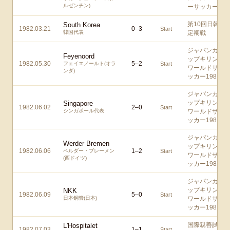
ルゼンチン)
ーサッカー
第10回日韓
South Korea
1982.03.21
0
–
3
Start
韓国代表
定期戦
ジャパンカ
Feyenoord
ップキリン
1982.05.30
5
–
2
フェイエノールト(オラ
Start
ワールドサ
ンダ)
ッカー1982
ジャパンカ
ップキリン
Singapore
1982.06.02
2
–
0
Start
シンガポール代表
ワールドサ
ッカー1982
ジャパンカ
Werder Bremen
ップキリン
1982.06.06
1
–
2
ベルダー・ブレーメン
Start
ワールドサ
(西ドイツ)
ッカー1982
ジャパンカ
ップキリン
NKK
1982.06.09
5
–
0
Start
日本鋼管(日本)
ワールドサ
ッカー1982
国際親善試
L'Hospitalet
1982.07.03
1
–
1
Start