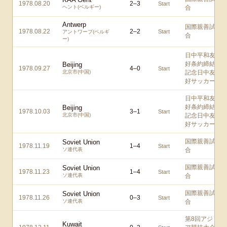
1978.08.20
2
–
3
Start
ヘント(ベルギー)
合
Antwerp
国際親善試
1978.08.22
2
–
2
Start
アントワープ(ベルギ
合
ー)
日中平和友
好条約締結
Beijing
1978.09.27
4
–
0
Start
北京市(中国)
記念日中友
好サッカー
日中平和友
好条約締結
Beijing
1978.10.03
3
–
1
Start
北京市(中国)
記念日中友
好サッカー
国際親善試
Soviet Union
1978.11.19
1
–
4
Start
ソ連代表
合
国際親善試
Soviet Union
1978.11.23
1
–
4
Start
ソ連代表
合
国際親善試
Soviet Union
1978.11.26
0
–
3
Start
ソ連代表
合
第8回アジ
Kuwait