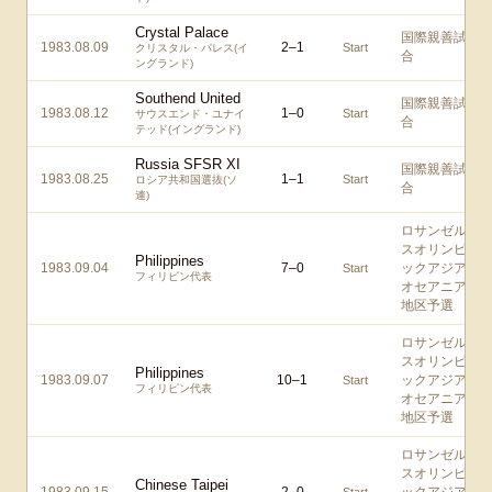
Crystal Palace
国際親善試
1983.08.09
2
–
1
Start
クリスタル・パレス(イ
合
ングランド)
Southend United
国際親善試
1983.08.12
1
–
0
Start
サウスエンド・ユナイ
合
テッド(イングランド)
Russia SFSR XI
国際親善試
1983.08.25
1
–
1
Start
ロシア共和国選抜(ソ
合
連)
ロサンゼル
スオリンピ
Philippines
1983.09.04
7
–
0
ックアジア/
Start
フィリピン代表
オセアニア
地区予選
ロサンゼル
スオリンピ
Philippines
1983.09.07
10
–
1
ックアジア/
Start
フィリピン代表
オセアニア
地区予選
ロサンゼル
スオリンピ
Chinese Taipei