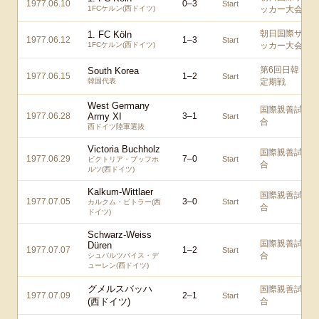
1977.06.10
0
–
3
Start
1FCケルン(西ドイツ)
ッカー大会
朝日国際サ
1. FC Köln
1977.06.12
1
–
3
Start
1FCケルン(西ドイツ)
ッカー大会
第6回日韓
South Korea
1977.06.15
1
–
2
Start
韓国代表
定期戦
West Germany
国際親善試
1977.06.28
Army XI
3
–
1
Start
合
西ドイツ陸軍選抜
Victoria Buchholz
国際親善試
1977.06.29
7
–
0
Start
ビクトリア・ブッフホ
合
ルツ(西ドイツ)
Kalkum-Wittlaer
国際親善試
1977.07.05
3
–
0
Start
カルクム・ビトラー(西
合
ドイツ)
Schwarz-Weiss
国際親善試
Düren
1977.07.07
1
–
2
Start
合
シュバルツバイス・デ
ューレン(西ドイツ)
グメルスバッハ
国際親善試
1977.07.09
2
–
1
Start
(西ドイツ)
合