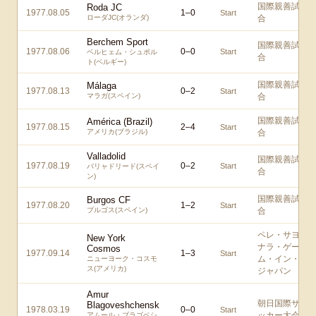
国際親善試
Roda JC
1977.08.05
1
–
0
Start
ローダJC(オランダ)
合
Berchem Sport
国際親善試
1977.08.06
0
–
0
Start
ベルヒェム・シュポル
合
ト(ベルギー)
国際親善試
Málaga
1977.08.13
0
–
2
Start
マラガ(スペイン)
合
国際親善試
América (Brazil)
1977.08.15
2
–
4
Start
アメリカ(ブラジル)
合
Valladolid
国際親善試
1977.08.19
0
–
2
Start
バリャドリード(スペイ
合
ン)
国際親善試
Burgos CF
1977.08.20
1
–
2
Start
ブルゴス(スペイン)
合
ペレ・サヨ
New York
ナラ・ゲー
Cosmos
1977.09.14
1
–
3
Start
ム・イン・
ニューヨーク・コスモ
ス(アメリカ)
ジャパン
Amur
朝日国際サ
Blagoveshchensk
1978.03.19
0
–
0
Start
ッカー大会
アムール・ブラゴベシ