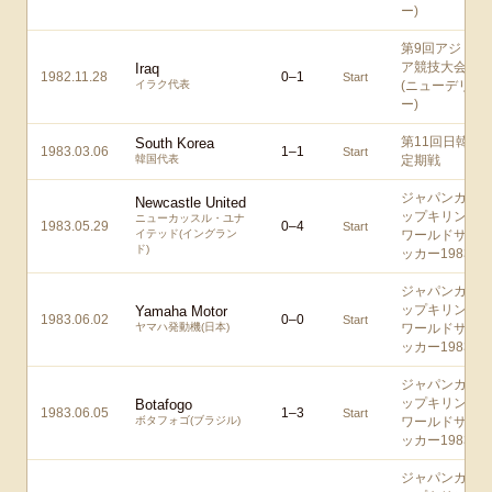
ー)
第9回アジ
ア競技大会
Iraq
1982.11.28
0
–
1
Start
イラク代表
(ニューデリ
ー)
第11回日韓
South Korea
1983.03.06
1
–
1
Start
韓国代表
定期戦
ジャパンカ
Newcastle United
ップキリン
ニューカッスル・ユナ
1983.05.29
0
–
4
Start
イテッド(イングラン
ワールドサ
ド)
ッカー1983
ジャパンカ
ップキリン
Yamaha Motor
1983.06.02
0
–
0
Start
ヤマハ発動機(日本)
ワールドサ
ッカー1983
ジャパンカ
ップキリン
Botafogo
1983.06.05
1
–
3
Start
ボタフォゴ(ブラジル)
ワールドサ
ッカー1983
ジャパンカ