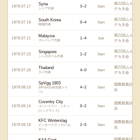
第22回ムル
Syria
1978.07.17
3
–
2
Start
シリア代表
デカ大会
第22回ムル
South Korea
1978.07.19
0
–
4
Start
韓国代表
デカ大会
第22回ムル
Malaysia
1978.07.21
1
–
4
Sub
マレーシア代表
デカ大会
第22回ムル
Singapore
1978.07.23
1
–
2
Start
シンガポール代表
デカ大会
第22回ムル
Thailand
1978.07.26
4
–
0
Start
タイ代表
デカ大会
SpVgg 1903
国際親善試
1978.08.10
4
–
2
Start
SPVGG1903(西ドイ
合
ツ)
Coventry City
国際親善試
1978.08.14
0
–
2
Start
コベントリー・シティ
合
(イングランド)
KFC Winterslag
国際親善試
1978.08.18
2
–
5
Start
ビンタースラッグ(ベル
合
ギー)
国際親善試
KAA Gent