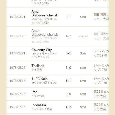
ェンスク(ソ連)
Amur
朝日国際サ
Blagoveshchensk
1978.03.21
0
–
1
Start
ッカー大会
アムール・ブラゴベシ
ェンスク(ソ連)
Amur
朝日国際サ
Blagoveshchensk
1978.03.26
1
–
2
Named
ッカー大会
アムール・ブラゴベシ
ェンスク(ソ連)
Coventry City
ジャパンカ
1978.05.21
0
–
1
Start
コベントリー・シティ
ップ1978
(イングランド)
ジャパンカ
Thailand
1978.05.23
3
–
0
Start
タイ代表
ップ1978
ジャパンカ
1. FC Köln
1978.05.25
1
–
1
Start
1FCケルン(西ドイツ)
ップ1978
第22回ムル
Iraq
1978.07.13
0
–
0
Start
イラク代表
デカ大会
第22回ムル
Indonesia
1978.07.15
1
–
2
Start
インドネシア代表
デカ大会