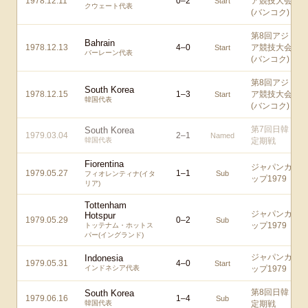
1978.12.11
0
–
2
ア競技大会
Start
クウェート代表
(バンコク)
第8回アジ
Bahrain
1978.12.13
4
–
0
ア競技大会
Start
バーレーン代表
(バンコク)
第8回アジ
South Korea
1978.12.15
1
–
3
ア競技大会
Start
韓国代表
(バンコク)
第7回日韓
South Korea
1979.03.04
2
–
1
Named
韓国代表
定期戦
Fiorentina
ジャパンカ
1979.05.27
1
–
1
Sub
フィオレンティナ(イタ
ップ1979
リア)
Tottenham
ジャパンカ
Hotspur
1979.05.29
0
–
2
Sub
ップ1979
トッテナム・ホットス
パー(イングランド)
ジャパンカ
Indonesia
1979.05.31
4
–
0
Start
インドネシア代表
ップ1979
第8回日韓
South Korea
1979.06.16
1
–
4
Sub
韓国代表
定期戦