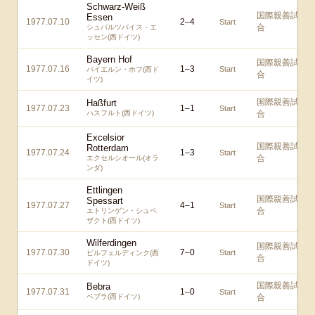
Schwarz-Weiß
国際親善試
Essen
1977.07.10
2
–
4
Start
合
シュバルツバイス・エ
ッセン(西ドイツ)
Bayern Hof
国際親善試
1977.07.16
1
–
3
Start
バイエルン・ホフ(西ド
合
イツ)
国際親善試
Haßfurt
1977.07.23
1
–
1
Start
ハスフルト(西ドイツ)
合
Excelsior
国際親善試
Rotterdam
1977.07.24
1
–
3
Start
合
エクセルシオール(オラ
ンダ)
Ettlingen
国際親善試
Spessart
1977.07.27
4
–
1
Start
合
エトリンゲン・シュペ
ザクト(西ドイツ)
Wilferdingen
国際親善試
1977.07.30
7
–
0
Start
ビルフェルディンク(西
合
ドイツ)
国際親善試
Bebra
1977.07.31
1
–
0
Start
ベブラ(西ドイツ)
合