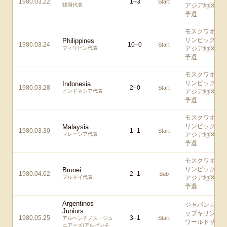
1980.03.22
1
–
3
Start
韓国代表
アジア地区
予選
モスクワオ
リンピック
Philippines
1980.03.24
10
–
0
Start
フィリピン代表
アジア地区
予選
モスクワオ
リンピック
Indonesia
1980.03.28
2
–
0
Start
インドネシア代表
アジア地区
予選
モスクワオ
リンピック
Malaysia
1980.03.30
1
–
1
Start
マレーシア代表
アジア地区
予選
モスクワオ
リンピック
Brunei
1980.04.02
2
–
1
Sub
ブルネイ代表
アジア地区
予選
Argentinos
ジャパンカ
Juniors
ップキリン
1980.05.25
3
–
1
Start
アルヘンチノス・ジュ
ワールドサ
ニアーズ(アルゼンチ