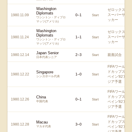
Washington
ゼロックス
Diplomats
スーパーサ
1980.11.09
0
–
1
Start
ワシントン・ディプロ
ッカー
マッツ(アメリカ)
Washington
ゼロックス
Diplomats
スーパーサ
1980.11.24
1
–
1
Start
ワシントン・ディプロ
ッカー
マッツ(アメリカ)
Japan Senior
1980.12.14
2
–
3
親善試合
Start
日本代表シニア
FIFAワール
ドカップス
Singapore
1980.12.22
1
–
0
Start
シンガポール代表
ペイン'82ア
ジア予選
FIFAワール
ドカップス
China
1980.12.26
0
–
1
Start
中国代表
ペイン'82ア
ジア予選
FIFAワール
ドカップス
Macau
1980.12.28
3
–
0
Start
マカオ代表
ペイン'82ア
ジア予選