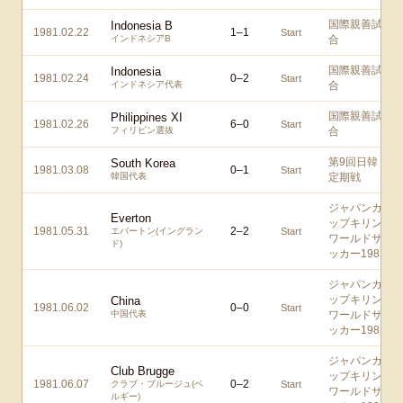
国際親善試
Indonesia B
1981.02.22
1
–
1
Start
インドネシアB
合
国際親善試
Indonesia
1981.02.24
0
–
2
Start
インドネシア代表
合
国際親善試
Philippines XI
1981.02.26
6
–
0
Start
フィリピン選抜
合
第9回日韓
South Korea
1981.03.08
0
–
1
Start
韓国代表
定期戦
ジャパンカ
Everton
ップキリン
1981.05.31
2
–
2
エバートン(イングラン
Start
ワールドサ
ド)
ッカー1981
ジャパンカ
ップキリン
China
1981.06.02
0
–
0
Start
中国代表
ワールドサ
ッカー1981
ジャパンカ
Club Brugge
ップキリン
1981.06.07
0
–
2
クラブ・ブルージュ(ベ
Start
ワールドサ
ルギー)