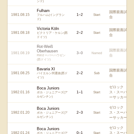
ンド)
Fulham
国際親善試
1981.08.15
1
–
2
Start
フルハム(イングラン
合
ド)
Victoria Köln
国際親善試
1981.08.18
2
–
2
Start
ビクトリア・ケルン(西
合
ドイツ)
Rot-Weiß
国際親善試
Oberhausen
1981.08.19
3
–
0
Named
合
RWオーバーハウゼン
(西ドイツ)
Bavaria XI
国際親善試
1981.08.25
2
–
2
Sub
バイエルン州選抜(西ド
合
イツ)
ゼロック
Boca Juniors
1982.01.16
1
–
1
ス・スーパ
Start
ボカ・ジュニアーズ(ア
ルゼンチン)
ーサッカー
ゼロック
Boca Juniors
1982.01.20
2
–
3
ス・スーパ
Start
ボカ・ジュニアーズ(ア
ルゼンチン)
ーサッカー
ゼロック
Boca Juniors
1982.01.24
0
–
1
ス・スーパ
Start
ボカ・ジュニアーズ(ア