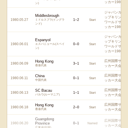
ッカー1980
ン)
ジャパンカ
Middlesbrough
ップキリン
1980.05.27
1
–
2
ミドルスブラ(イングラ
Start
ワールドサ
ンド)
ッカー1980
ジャパンカ
Espanyol
ップキリン
1980.06.01
0
–
0
エスパニョール(スペイ
Start
ワールドサ
ン)
ッカー1980
広州国際サ
Hong Kong
1980.06.09
3
–
1
Start
香港代表
ッカー大会
広州国際サ
China
1980.06.11
0
–
1
Start
中国代表
ッカー大会
広州国際サ
SC Bacau
1980.06.13
1
–
1
Start
バカウ(ルーマニア)
ッカー大会
広州国際サ
Hong Kong
1980.06.18
2
–
0
Start
香港代表
ッカー大会
Guangdong
広州国際サ
1980.06.20
Province
0
–
1
Named
ッカー大会
広東省(中国)