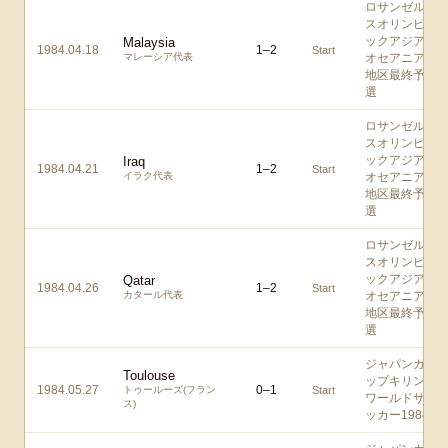
ロサンゼル
スオリンピ
ックアジア/
Malaysia
1984.04.18
1
–
2
Start
マレーシア代表
オセアニア
地区最終予
選
ロサンゼル
スオリンピ
ックアジア/
Iraq
1984.04.21
1
–
2
Start
イラク代表
オセアニア
地区最終予
選
ロサンゼル
スオリンピ
ックアジア/
Qatar
1984.04.26
1
–
2
Start
カタール代表
オセアニア
地区最終予
選
ジャパンカ
Toulouse
ップキリン
1984.05.27
0
–
1
トゥールーズ(フラン
Start
ワールドサ
ス)
ッカー1984