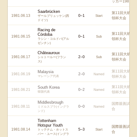
ッカー1981
Saarbrücken
第11回大統
1981.06.13
0
–
1
Start
ザールブリュッケン(西
領杯大会
ドイツ)
Racing de
第11回大統
Córdoba
1981.06.15
0
–
1
Sub
領杯大会
ラシン・コルドバ(アル
ゼンチン)
Châteauroux
第11回大統
1981.06.17
2
–
0
Sub
シャトールー(フラン
領杯大会
ス)
第11回大統
Malaysia
1981.06.19
2
–
0
Named
マレーシア代表
領杯大会
第11回大統
South Korea
1981.06.21
0
–
2
Named
韓国代表
領杯大会
Middlesbrough
国際親善試
1981.08.11
0
–
0
Named
ミドルスブラ(イングラ
合
ンド)
Tottenham
Hotspur Youth
国際親善試
1981.08.14
5
–
3
Start
トッテナム・ホットス
合
パー・ユース(イングラ