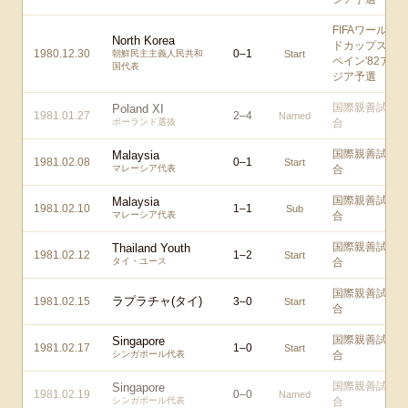
FIFAワール
North Korea
ドカップス
1980.12.30
0
–
1
朝鮮民主主義人民共和
Start
ペイン'82ア
国代表
ジア予選
国際親善試
Poland XI
1981.01.27
2
–
4
Named
ポーランド選抜
合
国際親善試
Malaysia
1981.02.08
0
–
1
Start
マレーシア代表
合
国際親善試
Malaysia
1981.02.10
1
–
1
Sub
マレーシア代表
合
国際親善試
Thailand Youth
1981.02.12
1
–
2
Start
タイ・ユース
合
国際親善試
ラプラチャ(タイ)
1981.02.15
3
–
0
Start
合
国際親善試
Singapore
1981.02.17
1
–
0
Start
シンガポール代表
合
国際親善試
Singapore
1981.02.19
0
–
0
Named
シンガポール代表
合