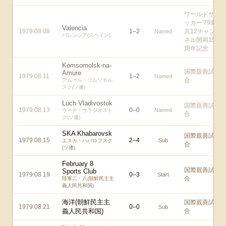
ワールドサ
ッカー'79東
Valencia
1979.08.08
1
–
2
京12チャン
Named
バレンシア(スペイン)
ネル開局15
周年記念
Komsomolsk-na-
国際親善試
Amure
1979.08.11
1
–
2
Named
合
アムール・コムソモル
スク(ソ連)
Luch Vladivostok
国際親善試
1979.08.13
0
–
0
Named
ウーチ・ウラジオスト
合
ク(ソ連)
SKA Khabarovsk
国際親善試
1979.08.15
2
–
4
Sub
エスカ・ハバロフスク
合
(ソ連)
February 8
国際親善試
Sports Club
1979.08.19
0
–
3
Start
合
陸軍二・八(朝鮮民主主
義人民共和国)
海洋(朝鮮民主主
国際親善試
1979.08.21
0
–
0
Sub
義人民共和国)
合