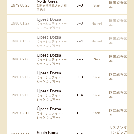
North Korea
国際親善試
1979.08.23
0
–
0
Start
朝鮮民主主義人民共和
合
国代表
Újpesti Dózsa
国際親善試
1980.01.27
0
–
0
Named
ウイペシュティ・ドー
合
ジャ(ハンガリー)
Újpesti Dózsa
国際親善試
1980.01.30
2
–
4
Named
ウイペシュティ・ドー
合
ジャ(ハンガリー)
Újpesti Dózsa
国際親善試
1980.02.03
2
–
5
Sub
ウイペシュティ・ドー
合
ジャ(ハンガリー)
Újpesti Dózsa
国際親善試
1980.02.06
0
–
3
Start
ウイペシュティ・ドー
合
ジャ(ハンガリー)
Újpesti Dózsa
国際親善試
1980.02.09
1
–
4
Start
ウイペシュティ・ドー
合
ジャ(ハンガリー)
Újpesti Dózsa
国際親善試
1980.02.11
1
–
1
Start
ウイペシュティ・ドー
合
ジャ(ハンガリー)
モスクワオ
リンピック
South Korea