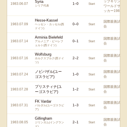
ップキリン
Syria
1983.06.07
1
–
0
Start
シリア代表
ワールドサ
ッカー1983
Hesse-Kassel
国際親善試
1983.07.09
0
–
0
Start
ヘッセン・カッセル(西
合
ドイツ)
Arminia Bielefeld
国際親善試
1983.07.14
0
–
1
Start
アルメニア・ビーレフ
合
ェルト(西ドイツ)
Wolfsburg
国際親善試
1983.07.16
2
–
2
Start
ホルクスブルク(西ドイ
合
ツ)
ノビパザル(ユー
国際親善試
1983.07.24
1
–
0
Start
ゴスラビア)
合
プリスティナ(ユ
国際親善試
1983.07.28
1
–
2
Start
ーゴスラビア)
合
FK Vardar
国際親善試
1983.07.31
1
–
3
Start
バルダル(ユーゴスラビ
合
ア)
Gillingham
国際親善試
1983.08.05
2
–
1
Start
ジリンガム(イングラン
合
ド)