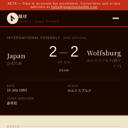
BETA — Data is accurate but incomplete. Corrections and errata
welcome at
hello@japanfootballdb.com
蹴球
Shukyu · Japan Football
INTERNATIONAL FRIENDLY
NON-OFFICIAL
2
–
2
Wolfsburg
Japan
ホルクスブルク(西ド
日本代表
HT
0
–
0
イツ)
DRAW
DATE
VENUE
16 July 1983
ホルクスブルク
JAPAN MANAGER
森孝慈
GOALS