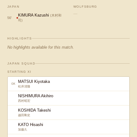
JAPAN
WOLFSBURG
—
KIMURA Kazushi
(
木村和
56
'
司
)
HIGHLIGHTS
No highlights available for this match.
JAPAN SQUAD
STARTING XI
MATSUI Kiyotaka
GK
松井清隆
NISHIMURA Akihiro
西村昭宏
KOSHIDA Takeshi
越田剛史
KATO Hisashi
加藤久