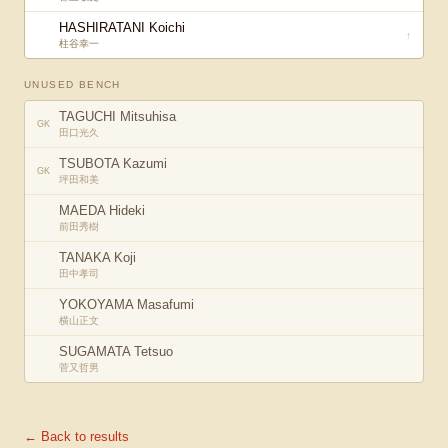
HASHIRATANI Koichi
↑
柱谷幸一
UNUSED BENCH
TAGUCHI Mitsuhisa
GK
田口光久
TSUBOTA Kazumi
GK
坪田和美
MAEDA Hideki
前田秀樹
TANAKA Koji
田中孝司
YOKOYAMA Masafumi
横山正文
SUGAMATA Tetsuo
菅又哲男
← Back to results