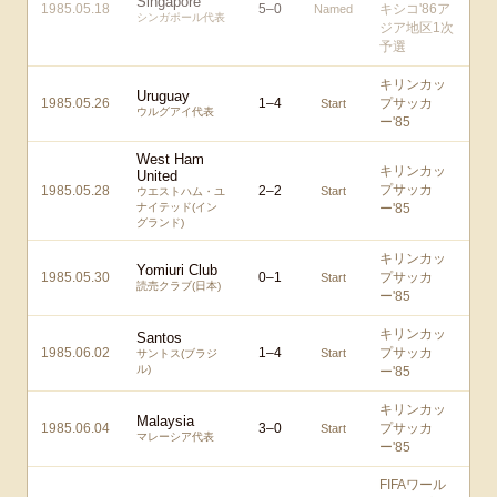
Singapore
1985.05.18
5
–
0
キシコ'86ア
Named
シンガポール代表
ジア地区1次
予選
キリンカッ
Uruguay
1985.05.26
1
–
4
プサッカ
Start
ウルグアイ代表
ー'85
West Ham
キリンカッ
United
プサッカ
1985.05.28
2
–
2
Start
ウエストハム・ユ
ナイテッド(イン
ー'85
グランド)
キリンカッ
Yomiuri Club
1985.05.30
0
–
1
プサッカ
Start
読売クラブ(日本)
ー'85
キリンカッ
Santos
1985.06.02
1
–
4
プサッカ
Start
サントス(ブラジ
ル)
ー'85
キリンカッ
Malaysia
1985.06.04
3
–
0
プサッカ
Start
マレーシア代表
ー'85
FIFAワール