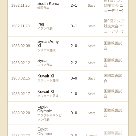
第9回アジア
South Korea
1982.11.25
2
–
1
競技大会(ニ
Start
韓国代表
ューデリー)
第9回アジア
Iraq
1982.11.28
0
–
1
競技大会(ニ
Start
イラク代表
ューデリー)
Syrian Army
国際親善試
1983.02.09
XI
2
–
0
Start
合
シリア軍選抜
国際親善試
Syria
1983.02.12
2
–
2
Start
シリア代表
合
国際親善試
Kuwait XI
1983.02.15
0
–
0
Start
クウェート選抜
合
国際親善試
Kuwait XI
1983.02.17
1
–
0
Start
クウェート選抜
合
Egypt
国際親善試
Olympic
1983.02.20
0
–
0
Start
合
エジプトオリンピ
ック代表
Egypt
国際親善試
Olympic
1983.02.22
0
–
0
Named