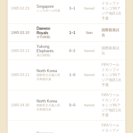
ドカップメ
Singapore
1985.02.23
3
–
1
キシコ'86ア
Named
シンガポール代表
ジア地区1次
予選
Daewoo
国際親善試
1985.03.10
Royals
1
–
1
Start
合
大宇(韓国)
Yukong
国際親善試
1985.03.13
Elephants
0
–
2
Named
合
油公(韓国)
FIFAワール
ドカップメ
North Korea
1985.03.21
1
–
0
キシコ'86ア
Named
朝鮮民主主義人民
共和国代表
ジア地区1次
予選
FIFAワール
ドカップメ
North Korea
1985.04.30
0
–
0
キシコ'86ア
Named
朝鮮民主主義人民
共和国代表
ジア地区1次
予選
FIFAワール
ドカップメ