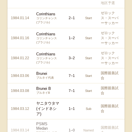
地区予選
ゼロック
Corinthians
1984.01.14
2
–
1
ス・スーパ
Start
コリンチャンス
(ブラジル)
ーサッカー
ゼロック
Corinthians
1984.01.16
1
–
2
ス・スーパ
Start
コリンチャンス
(ブラジル)
ーサッカー
ゼロック
Corinthians
1984.01.22
3
–
2
ス・スーパ
Start
コリンチャンス
(ブラジル)
ーサッカー
国際親善試
Brunei
1984.03.06
7
–
1
Start
ブルネイ代表
合
国際親善試
Brunei B
1984.03.08
7
–
1
Start
ブルネイB
合
ヤニタウタマ
国際親善試
(インドネシ
1984.03.12
1
–
1
Sub
合
ア)
PSMS
国際親善試
Medan
1984.03.14
1
–
0
Named