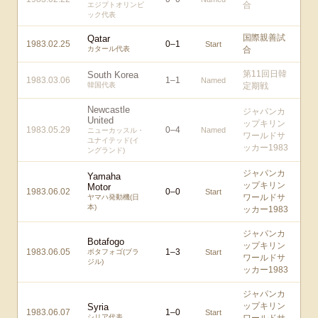
合
エジプトオリンピ
ック代表
国際親善試
Qatar
1983.02.25
0
–
1
Start
カタール代表
合
第11回日韓
South Korea
1983.03.06
1
–
1
Named
韓国代表
定期戦
Newcastle
ジャパンカ
United
ップキリン
1983.05.29
0
–
4
Named
ニューカッスル・
ワールドサ
ユナイテッド(イ
ッカー1983
ングランド)
ジャパンカ
Yamaha
ップキリン
Motor
1983.06.02
0
–
0
Start
ワールドサ
ヤマハ発動機(日
本)
ッカー1983
ジャパンカ
Botafogo
ップキリン
1983.06.05
1
–
3
ボタフォゴ(ブラ
Start
ワールドサ
ジル)
ッカー1983
ジャパンカ
ップキリン
Syria
1983.06.07
1
–
0
Start
シリア代表