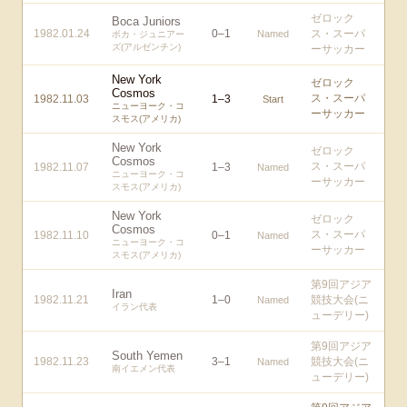
ゼロック
Boca Juniors
1982.01.24
0
–
1
ス・スーパ
Named
ボカ・ジュニアー
ズ(アルゼンチン)
ーサッカー
New York
ゼロック
Cosmos
ス・スーパ
1982.11.03
1
–
3
Start
ニューヨーク・コ
ーサッカー
スモス(アメリカ)
New York
ゼロック
Cosmos
ス・スーパ
1982.11.07
1
–
3
Named
ニューヨーク・コ
ーサッカー
スモス(アメリカ)
New York
ゼロック
Cosmos
ス・スーパ
1982.11.10
0
–
1
Named
ニューヨーク・コ
ーサッカー
スモス(アメリカ)
第9回アジア
Iran
1982.11.21
1
–
0
競技大会(ニ
Named
イラン代表
ューデリー)
第9回アジア
South Yemen
1982.11.23
3
–
1
競技大会(ニ
Named
南イエメン代表
ューデリー)