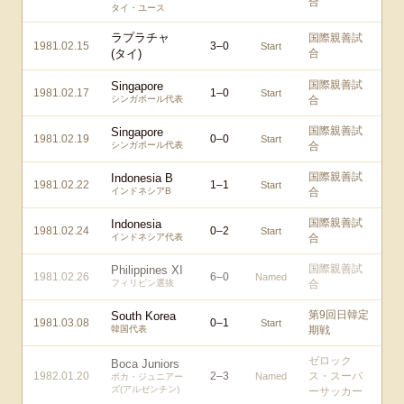
合
タイ・ユース
ラプラチャ
国際親善試
1981.02.15
3
–
0
Start
(タイ)
合
国際親善試
Singapore
1981.02.17
1
–
0
Start
シンガポール代表
合
国際親善試
Singapore
1981.02.19
0
–
0
Start
シンガポール代表
合
国際親善試
Indonesia B
1981.02.22
1
–
1
Start
インドネシアB
合
国際親善試
Indonesia
1981.02.24
0
–
2
Start
インドネシア代表
合
国際親善試
Philippines XI
1981.02.26
6
–
0
Named
フィリピン選抜
合
第9回日韓定
South Korea
1981.03.08
0
–
1
Start
韓国代表
期戦
ゼロック
Boca Juniors
1982.01.20
2
–
3
ス・スーパ
Named
ボカ・ジュニアー
ズ(アルゼンチン)
ーサッカー