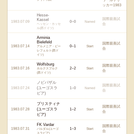
ワールドサ
ッカー1983
Hesse-
国際親善試
Kassel
1983.07.09
0
–
0
Named
合
ヘッセン・カッセ
ル(西ドイツ)
Arminia
Bielefeld
国際親善試
1983.07.14
0
–
1
Start
アルメニア・ビー
合
レフェルト(西ド
イツ)
Wolfsburg
国際親善試
1983.07.16
2
–
2
Start
ホルクスブルク
合
(西ドイツ)
ノビパザル
国際親善試
(ユーゴスラ
1983.07.24
1
–
0
Named
合
ビア)
プリスティナ
国際親善試
(ユーゴスラ
1983.07.28
1
–
2
Start
合
ビア)
FK Vardar
国際親善試
1983.07.31
1
–
3
Start
バルダル(ユーゴ
合
スラビア)