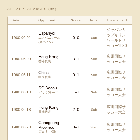
ALL APPEARANCES (
95
)
Date
Opponent
Score
Role
Tournament
ジャパンカ
Espanyol
ップキリン
1980.06.01
0
–
0
エスパニョール
Sub
ワールドサ
(スペイン)
ッカー1980
広州国際サ
Hong Kong
1980.06.09
3
–
1
Sub
香港代表
ッカー大会
広州国際サ
China
1980.06.11
0
–
1
Sub
中国代表
ッカー大会
SC Bacau
広州国際サ
1980.06.13
1
–
1
Sub
バカウ(ルーマニ
ッカー大会
ア)
広州国際サ
Hong Kong
1980.06.18
2
–
0
Sub
香港代表
ッカー大会
Guangdong
広州国際サ
1980.06.20
Province
0
–
1
Start
ッカー大会
広東省(中国)