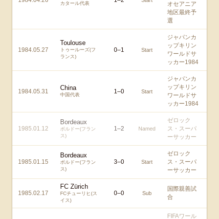
1984.04.26
1
–
2
Start
カタール代表
オセアニア
地区最終予
選
ジャパンカ
Toulouse
ップキリン
1984.05.27
0
–
1
トゥールーズ(フ
Start
ワールドサ
ランス)
ッカー1984
ジャパンカ
ップキリン
China
1984.05.31
1
–
0
Start
中国代表
ワールドサ
ッカー1984
ゼロック
Bordeaux
1985.01.12
1
–
2
ス・スーパ
Named
ボルドー(フラン
ス)
ーサッカー
ゼロック
Bordeaux
1985.01.15
3
–
0
ス・スーパ
Start
ボルドー(フラン
ス)
ーサッカー
FC Zürich
国際親善試
1985.02.17
0
–
0
Sub
FCチューリヒ(ス
合
イス)
FIFAワール