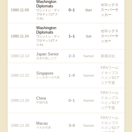
Washington
ゼロックス
Diplomats
スーパーサ
1980.11.09
0
–
1
Start
ワシントン・ディ
プロマッツ(アメ
ッカー
リカ)
Washington
ゼロックス
Diplomats
スーパーサ
1980.11.24
1
–
1
Sub
ワシントン・ディ
プロマッツ(アメ
ッカー
リカ)
Japan Senior
1980.12.14
2
–
3
親善試合
Named
日本代表シニア
FIFAワール
ドカップス
Singapore
1980.12.22
1
–
0
Named
シンガポール代表
ペイン'82ア
ジア予選
FIFAワール
ドカップス
China
1980.12.26
0
–
1
Named
中国代表
ペイン'82ア
ジア予選
FIFAワール
ドカップス
Macau
1980.12.28
3
–
0
Named
マカオ代表
ペイン'82ア