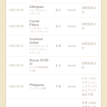
Gillingham
国際親善試
1983.08.05
2
–
1
Named
ジリンガム(イン
合
グランド)
Crystal
国際親善試
Palace
1983.08.09
2
–
1
Named
合
クリスタル・パレ
ス(イングランド)
Southend
United
国際親善試
1983.08.12
1
–
0
Named
サウスエンド・ユ
合
ナイテッド(イン
グランド)
Russia SFSR
国際親善試
XI
1983.08.25
1
–
1
Named
合
ロシア共和国選抜
(ソ連)
ロサンゼル
スオリンピ
Philippines
1983.09.04
7
–
0
ックアジア/
Named
フィリピン代表
オセアニア
地区予選
ロサンゼル
スオリンピ