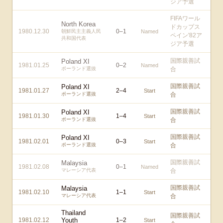
ジア予選
FIFAワール
North Korea
ドカップス
1980.12.30
0
–
1
朝鮮民主主義人民
Named
ペイン'82ア
共和国代表
ジア予選
国際親善試
Poland XI
1981.01.25
0
–
2
Named
ポーランド選抜
合
国際親善試
Poland XI
1981.01.27
2
–
4
Start
ポーランド選抜
合
国際親善試
Poland XI
1981.01.30
1
–
4
Start
ポーランド選抜
合
国際親善試
Poland XI
1981.02.01
0
–
3
Start
ポーランド選抜
合
国際親善試
Malaysia
1981.02.08
0
–
1
Named
マレーシア代表
合
国際親善試
Malaysia
1981.02.10
1
–
1
Start
マレーシア代表
合
Thailand
国際親善試
1981.02.12
Youth
1
–
2
Start