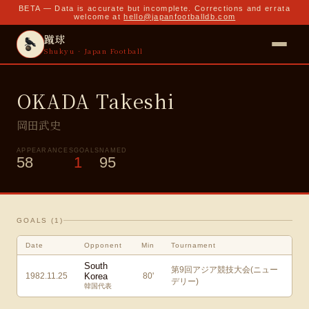
BETA — Data is accurate but incomplete. Corrections and errata
welcome at
hello@japanfootballdb.com
蹴球
Shukyu · Japan Football
OKADA Takeshi
岡田武史
APPEARANCES
GOALS
NAMED
58
1
95
GOALS (
1
)
Date
Opponent
Min
Tournament
South
第9回アジア競技大会(ニュー
1982.11.25
Korea
80
'
デリー)
韓国代表