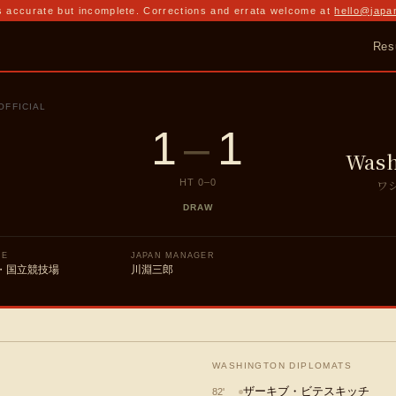
 accurate but incomplete. Corrections and errata welcome at
hello@japa
Res
OFFICIAL
1
–
1
Wash
ワ
HT
0
–
0
DRAW
UE
JAPAN MANAGER
・国立競技場
川淵三郎
WASHINGTON DIPLOMATS
ザーキブ・ビテスキッチ
82
'