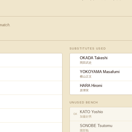
 match.
SUBSTITUTES USED
OKADA Takeshi
岡田武史
YOKOYAMA Masafumi
横山正文
HARA Hiromi
原博実
UNUSED BENCH
KATO Yoshio
GK
加藤好男
SONOBE Tsutomu
園部勉