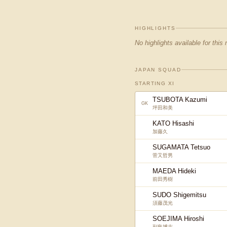
HIGHLIGHTS
No highlights available for this
JAPAN SQUAD
STARTING XI
TSUBOTA Kazumi
GK
坪田和美
KATO Hisashi
加藤久
SUGAMATA Tetsuo
菅又哲男
MAEDA Hideki
前田秀樹
SUDO Shigemitsu
須藤茂光
SOEJIMA Hiroshi
副島博志