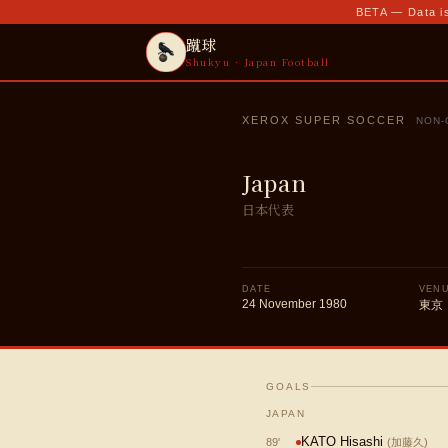
BETA — Data is
蹴球
Shukyu · Japan Football
XEROX SUPER SOCCER
NON-
Japan
日本代表
DATE
VEN
24 November 1980
東京
GOALS
JAPAN
KATO Hisashi
89
'
(
加藤久
)