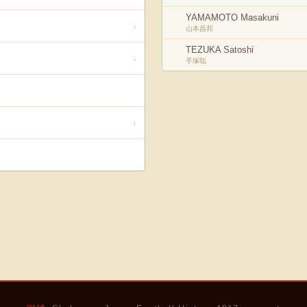
YAMAMOTO Masakuni
↓
山本昌邦
TEZUKA Satoshi
↓
手塚聡
↓