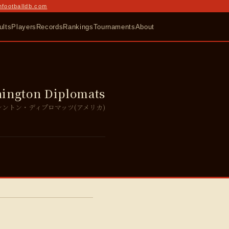
nfootballdb.com
ults
Players
Records
Rankings
Tournaments
About
ington Diplomats
シントン・ディプロマッツ(アメリカ)