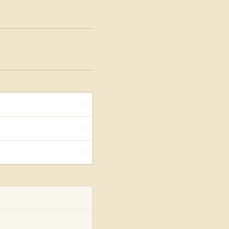
↑
↑
↑