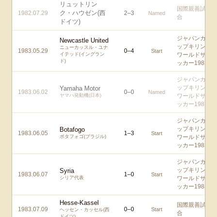
リュットリン
国際親善試
ク・ハウゼン(西
1982.07.29
2
–
3
Named
合
ドイツ)
ジャパンカ
Newcastle United
ップキリン
ニューカッスル・ユナ
1983.05.29
0
–
4
Start
イテッド(イングラン
ワールドサ
ド)
ッカー1983
ジャパンカ
ップキリン
Yamaha Motor
1983.06.02
0
–
0
Named
ヤマハ発動機(日本)
ワールドサ
ッカー1983
ジャパンカ
ップキリン
Botafogo
1983.06.05
1
–
3
Start
ボタフォゴ(ブラジル)
ワールドサ
ッカー1983
ジャパンカ
ップキリン
Syria
1983.06.07
1
–
0
Start
シリア代表
ワールドサ
ッカー1983
Hesse-Kassel
国際親善試
1983.07.09
0
–
0
Start
ヘッセン・カッセル(西
合
ドイツ)