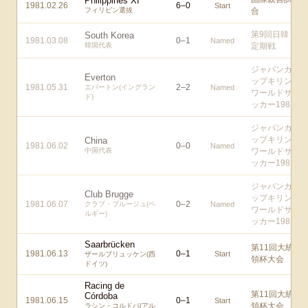
Philippines XI
1981.02.26
6
–
0
Start
フィリピン選抜
合
第9回日韓
South Korea
1981.03.08
0
–
1
Named
韓国代表
定期戦
ジャパンカ
Everton
ップキリン
1981.05.31
2
–
2
エバートン(イングラン
Named
ワールドサ
ド)
ッカー1981
ジャパンカ
ップキリン
China
1981.06.02
0
–
0
Named
中国代表
ワールドサ
ッカー1981
ジャパンカ
Club Brugge
ップキリン
1981.06.07
0
–
2
クラブ・ブルージュ(ベ
Named
ワールドサ
ルギー)
ッカー1981
Saarbrücken
第11回大統
1981.06.13
0
–
1
Start
ザールブリュッケン(西
領杯大会
ドイツ)
Racing de
第11回大統
Córdoba
1981.06.15
0
–
1
Start
領杯大会
ラシン・コルドバ(アル