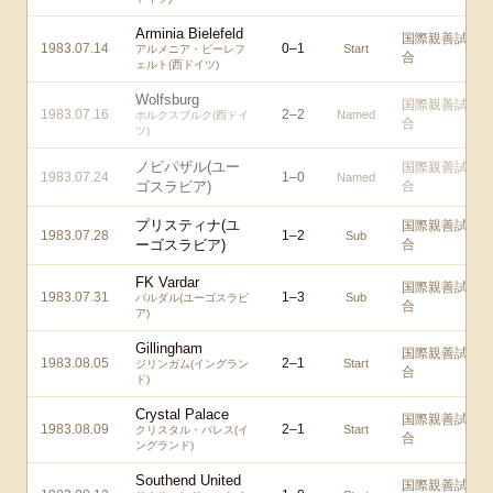
Arminia Bielefeld
国際親善試
1983.07.14
0
–
1
Start
アルメニア・ビーレフ
合
ェルト(西ドイツ)
Wolfsburg
国際親善試
1983.07.16
2
–
2
Named
ホルクスブルク(西ドイ
合
ツ)
ノビパザル(ユー
国際親善試
1983.07.24
1
–
0
Named
ゴスラビア)
合
プリスティナ(ユ
国際親善試
1983.07.28
1
–
2
Sub
ーゴスラビア)
合
FK Vardar
国際親善試
1983.07.31
1
–
3
Sub
バルダル(ユーゴスラビ
合
ア)
Gillingham
国際親善試
1983.08.05
2
–
1
Start
ジリンガム(イングラン
合
ド)
Crystal Palace
国際親善試
1983.08.09
2
–
1
Start
クリスタル・パレス(イ
合
ングランド)
Southend United
国際親善試