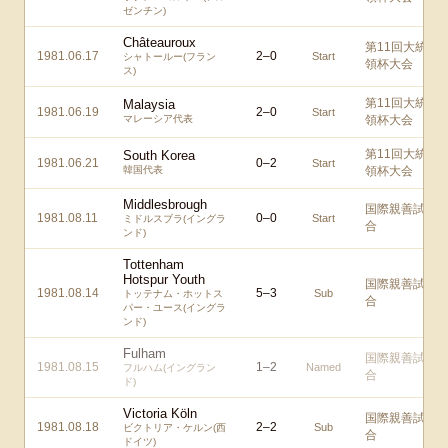
ゼンチン)
Châteauroux
第11回大統
1981.06.17
2
–
0
Start
シャトールー(フラン
領杯大会
ス)
第11回大統
Malaysia
1981.06.19
2
–
0
Start
マレーシア代表
領杯大会
第11回大統
South Korea
1981.06.21
0
–
2
Start
韓国代表
領杯大会
Middlesbrough
国際親善試
1981.08.11
0
–
0
Start
ミドルスブラ(イングラ
合
ンド)
Tottenham
Hotspur Youth
国際親善試
1981.08.14
5
–
3
Sub
トッテナム・ホットス
合
パー・ユース(イングラ
ンド)
Fulham
国際親善試
1981.08.15
1
–
2
Named
フルハム(イングラン
合
ド)
Victoria Köln
国際親善試
1981.08.18
2
–
2
Sub
ビクトリア・ケルン(西
合
ドイツ)