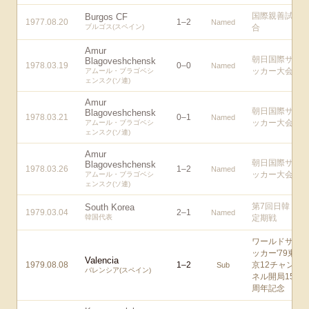
国際親善試
Burgos CF
1977.08.20
1
–
2
Named
ブルゴス(スペイン)
合
Amur
朝日国際サ
Blagoveshchensk
1978.03.19
0
–
0
Named
ッカー大会
アムール・ブラゴベシ
ェンスク(ソ連)
Amur
朝日国際サ
Blagoveshchensk
1978.03.21
0
–
1
Named
ッカー大会
アムール・ブラゴベシ
ェンスク(ソ連)
Amur
朝日国際サ
Blagoveshchensk
1978.03.26
1
–
2
Named
ッカー大会
アムール・ブラゴベシ
ェンスク(ソ連)
第7回日韓
South Korea
1979.03.04
2
–
1
Named
韓国代表
定期戦
ワールドサ
ッカー'79東
Valencia
1979.08.08
1
–
2
京12チャン
Sub
バレンシア(スペイン)
ネル開局15
周年記念