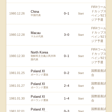
FIFAワール
ドカップス
China
1980.12.26
0
–
1
Start
中国代表
ペイン'82ア
ジア予選
FIFAワール
ドカップス
Macau
1980.12.28
3
–
0
Start
マカオ代表
ペイン'82ア
ジア予選
FIFAワール
North Korea
ドカップス
1980.12.30
0
–
1
朝鮮民主主義人民共和
Start
ペイン'82ア
国代表
ジア予選
国際親善試
Poland XI
1981.01.25
0
–
2
Start
ポーランド選抜
合
国際親善試
Poland XI
1981.01.27
2
–
4
Start
ポーランド選抜
合
国際親善試
Poland XI
1981.01.30
1
–
4
Start
ポーランド選抜
合
国際親善試
Poland XI
1981.02.01
0
–
3
Start