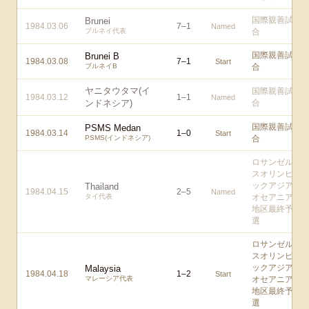
国際親善試
Brunei
1984.03.06
7
–
1
Named
ブルネイ代表
合
国際親善試
Brunei B
1984.03.08
7
–
1
Start
ブルネイB
合
ヤニタウタマ(イ
国際親善試
1984.03.12
1
–
1
Named
ンドネシア)
合
国際親善試
PSMS Medan
1984.03.14
1
–
0
Start
PSMS(インドネシア)
合
ロサンゼル
スオリンピ
ックアジア/
Thailand
1984.04.15
2
–
5
Named
タイ代表
オセアニア
地区最終予
選
ロサンゼル
スオリンピ
ックアジア/
Malaysia
1984.04.18
1
–
2
Start
マレーシア代表
オセアニア
地区最終予
選