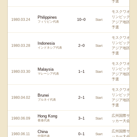
予選
モスクワオ
リンピック
Philippines
1980.03.24
10
–
0
Start
フィリピン代表
アジア地区
予選
モスクワオ
リンピック
Indonesia
1980.03.28
2
–
0
Start
インドネシア代表
アジア地区
予選
モスクワオ
リンピック
Malaysia
1980.03.30
1
–
1
Start
マレーシア代表
アジア地区
予選
モスクワオ
リンピック
Brunei
1980.04.02
2
–
1
Start
ブルネイ代表
アジア地区
予選
広州国際サ
Hong Kong
1980.06.09
3
–
1
Start
香港代表
ッカー大会
広州国際サ
China
1980.06.11
0
–
1
Start
中国代表
ッカー大会