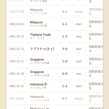
ポーランド選抜
合
国際親善試
Malaysia
1981.02.08
0
–
1
Named
マレーシア代表
合
国際親善試
Malaysia
1981.02.10
1
–
1
Start
マレーシア代表
合
国際親善試
Thailand Youth
1981.02.12
1
–
2
Start
タイ・ユース
合
国際親善試
ラプラチャ(タイ)
1981.02.15
3
–
0
Start
合
国際親善試
Singapore
1981.02.17
1
–
0
Start
シンガポール代表
合
国際親善試
Singapore
1981.02.19
0
–
0
Sub
シンガポール代表
合
国際親善試
Indonesia B
1981.02.22
1
–
1
Start
インドネシアB
合
国際親善試
Indonesia
1981.02.24
0
–
2
Named
インドネシア代表
合
国際親善試