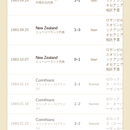
1983.09.20
1
–
1
ックアジア/
Start
中国台北代表
オセアニア
地区予選
ロサンゼル
スオリンピ
New Zealand
1983.09.25
1
–
3
ックアジア/
Start
ニュージーランド代表
オセアニア
地区予選
ロサンゼル
スオリンピ
New Zealand
1983.10.07
0
–
1
ックアジア/
Start
ニュージーランド代表
オセアニア
地区予選
ゼロック
Corinthians
1984.01.14
2
–
1
ス・スーパ
Named
コリンチャンス(ブラジ
ル)
ーサッカー
ゼロック
Corinthians
1984.01.16
1
–
2
ス・スーパ
Named
コリンチャンス(ブラジ
ル)
ーサッカー
ゼロック
Corinthians
1984.01.22
3
–
2
ス・スーパ
Named
コリンチャンス(ブラジ
ル)
ーサッカー