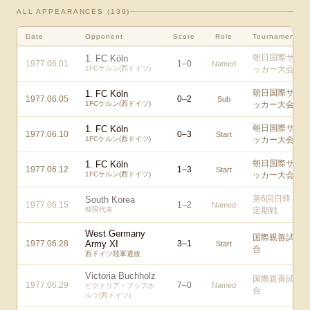
ALL APPEARANCES (
139
)
Date
Opponent
Score
Role
Tournament
朝日国際サ
1. FC Köln
1977.06.01
1
–
0
Named
1FCケルン(西ドイツ)
ッカー大会
朝日国際サ
1. FC Köln
1977.06.05
0
–
2
Sub
1FCケルン(西ドイツ)
ッカー大会
朝日国際サ
1. FC Köln
1977.06.10
0
–
3
Start
1FCケルン(西ドイツ)
ッカー大会
朝日国際サ
1. FC Köln
1977.06.12
1
–
3
Start
1FCケルン(西ドイツ)
ッカー大会
第6回日韓
South Korea
1977.06.15
1
–
2
Named
韓国代表
定期戦
West Germany
国際親善試
1977.06.28
Army XI
3
–
1
Start
合
西ドイツ陸軍選抜
Victoria Buchholz
国際親善試
1977.06.29
7
–
0
Named
ビクトリア・ブッフホ
合
ルツ(西ドイツ)