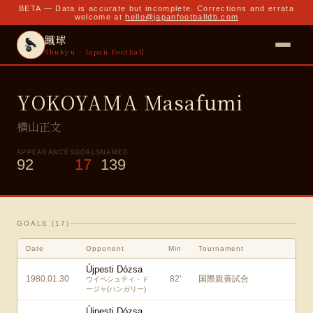
BETA — Data is accurate but incomplete. Corrections and errata
welcome at
hello@japanfootballdb.com
蹴球
Shukyu · Japan Football
YOKOYAMA Masafumi
横山正文
APPEARANCES
GOALS
NAMED
92
17
139
GOALS (
17
)
Date
Opponent
Min
Tournament
Újpesti Dózsa
1980.01.30
82
'
国際親善試合
ウイペシュティ・ド
ージャ(ハンガリー)
Újpesti Dózsa