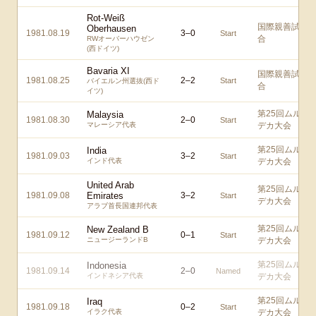
Rot-Weiß
国際親善試
Oberhausen
1981.08.19
3
–
0
Start
合
RWオーバーハウゼン
(西ドイツ)
Bavaria XI
国際親善試
1981.08.25
2
–
2
Start
バイエルン州選抜(西ド
合
イツ)
第25回ムル
Malaysia
1981.08.30
2
–
0
Start
マレーシア代表
デカ大会
第25回ムル
India
1981.09.03
3
–
2
Start
インド代表
デカ大会
United Arab
第25回ムル
1981.09.08
Emirates
3
–
2
Start
デカ大会
アラブ首長国連邦代表
第25回ムル
New Zealand B
1981.09.12
0
–
1
Start
ニュージーランドB
デカ大会
第25回ムル
Indonesia
1981.09.14
2
–
0
Named
インドネシア代表
デカ大会
第25回ムル
Iraq
1981.09.18
0
–
2
Start
イラク代表
デカ大会