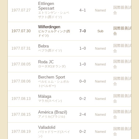
Ettlingen
国際親善試
Spessart
1977.07.27
4
–
1
Named
合
エトリンゲン・シュペ
ザクト(西ドイツ)
Wilferdingen
国際親善試
1977.07.30
7
–
0
Sub
ビルフェルディンク(西
合
ドイツ)
国際親善試
Bebra
1977.07.31
1
–
0
Named
ベブラ(西ドイツ)
合
国際親善試
Roda JC
1977.08.05
1
–
0
Named
ローダJC(オランダ)
合
Berchem Sport
国際親善試
1977.08.06
0
–
0
Named
ベルヒェム・シュポル
合
ト(ベルギー)
国際親善試
Málaga
1977.08.13
0
–
2
Named
マラガ(スペイン)
合
国際親善試
América (Brazil)
1977.08.15
2
–
4
Named
アメリカ(ブラジル)
合
Valladolid
国際親善試
1977.08.19
0
–
2
Named
バリャドリード(スペイ
合
ン)