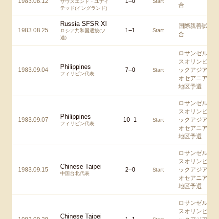
1983.08.12
1
–
0
Start
サウスエンド・ユナイ
合
テッド(イングランド)
Russia SFSR XI
国際親善試
1983.08.25
1
–
1
Start
ロシア共和国選抜(ソ
合
連)
ロサンゼル
スオリンピ
Philippines
1983.09.04
7
–
0
ックアジア/
Start
フィリピン代表
オセアニア
地区予選
ロサンゼル
スオリンピ
Philippines
1983.09.07
10
–
1
ックアジア/
Start
フィリピン代表
オセアニア
地区予選
ロサンゼル
スオリンピ
Chinese Taipei
1983.09.15
2
–
0
ックアジア/
Start
中国台北代表
オセアニア
地区予選
ロサンゼル
スオリンピ
Chinese Taipei