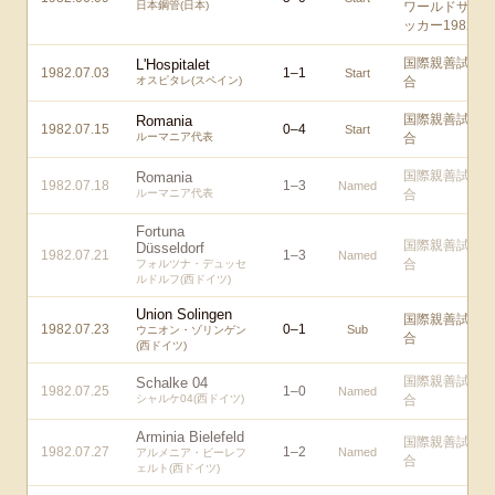
日本鋼管(日本)
ワールドサ
ッカー1982
国際親善試
L'Hospitalet
1982.07.03
1
–
1
Start
オスピタレ(スペイン)
合
国際親善試
Romania
1982.07.15
0
–
4
Start
ルーマニア代表
合
国際親善試
Romania
1982.07.18
1
–
3
Named
ルーマニア代表
合
Fortuna
国際親善試
Düsseldorf
1982.07.21
1
–
3
Named
合
フォルツナ・デュッセ
ルドルフ(西ドイツ)
Union Solingen
国際親善試
1982.07.23
0
–
1
Sub
ウニオン・ゾリンゲン
合
(西ドイツ)
国際親善試
Schalke 04
1982.07.25
1
–
0
Named
シャルケ04(西ドイツ)
合
Arminia Bielefeld
国際親善試
1982.07.27
1
–
2
Named
アルメニア・ビーレフ
合
ェルト(西ドイツ)