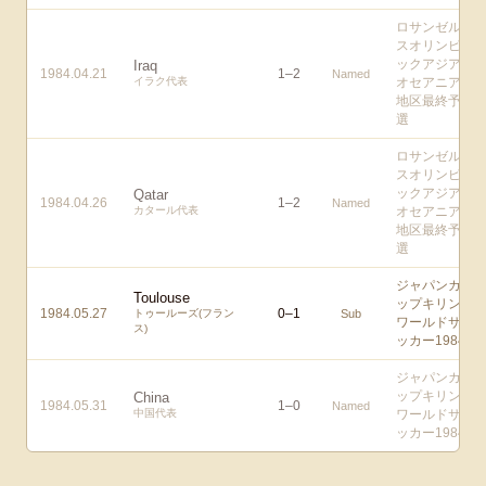
ロサンゼル
スオリンピ
ックアジア/
Iraq
1984.04.21
1
–
2
Named
イラク代表
オセアニア
地区最終予
選
ロサンゼル
スオリンピ
ックアジア/
Qatar
1984.04.26
1
–
2
Named
カタール代表
オセアニア
地区最終予
選
ジャパンカ
Toulouse
ップキリン
1984.05.27
0
–
1
トゥールーズ(フラン
Sub
ワールドサ
ス)
ッカー1984
ジャパンカ
ップキリン
China
1984.05.31
1
–
0
Named
中国代表
ワールドサ
ッカー1984