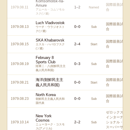
Komsomolsk-na-
国際親善試
Amure
1979.08.11
1
–
2
Named
合
アムール・コムソモル
スク(ソ連)
Luch Vladivostok
国際親善試
1979.08.13
0
–
0
Sub
ウーチ・ウラジオスト
合
ク(ソ連)
SKA Khabarovsk
国際親善試
1979.08.15
2
–
4
Start
エスカ・ハバロフスク
合
(ソ連)
February 8
国際親善試
Sports Club
1979.08.19
0
–
3
Sub
合
陸軍二・八(朝鮮民主主
義人民共和国)
海洋(朝鮮民主主
国際親善試
1979.08.21
0
–
0
Start
義人民共和国)
合
North Korea
国際親善試
1979.08.23
0
–
0
Sub
朝鮮民主主義人民共和
合
国代表
ゼロックス
New York
インターナ
Cosmos
1979.10.14
2
–
2
ショナル・
Sub
ニューヨーク・コスモ
スーパーサ
ス(アメリカ)