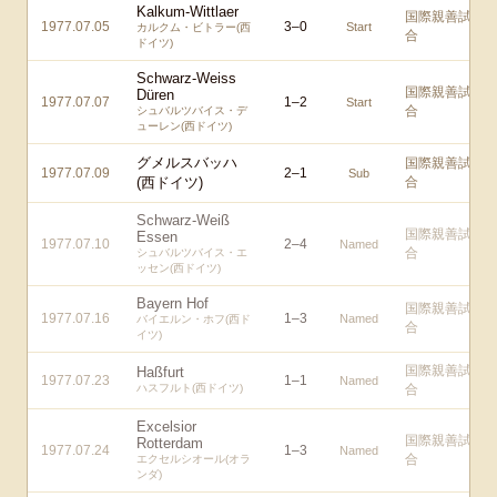
Kalkum-Wittlaer
国際親善試
1977.07.05
3
–
0
Start
カルクム・ビトラー(西
合
ドイツ)
Schwarz-Weiss
国際親善試
Düren
1977.07.07
1
–
2
Start
合
シュバルツバイス・デ
ューレン(西ドイツ)
グメルスバッハ
国際親善試
1977.07.09
2
–
1
Sub
(西ドイツ)
合
Schwarz-Weiß
国際親善試
Essen
1977.07.10
2
–
4
Named
合
シュバルツバイス・エ
ッセン(西ドイツ)
Bayern Hof
国際親善試
1977.07.16
1
–
3
Named
バイエルン・ホフ(西ド
合
イツ)
国際親善試
Haßfurt
1977.07.23
1
–
1
Named
ハスフルト(西ドイツ)
合
Excelsior
国際親善試
Rotterdam
1977.07.24
1
–
3
Named
合
エクセルシオール(オラ
ンダ)