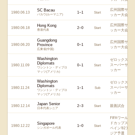
広州国際サ
SC Bacau
1980.06.13
1
–
1
Start
バカウ(ルーマニア)
ッカー大会
広州国際サ
Hong Kong
1980.06.18
2
–
0
Start
香港代表
ッカー大会
Guangdong
広州国際サ
1980.06.20
Province
0
–
1
Start
ッカー大会
広東省(中国)
Washington
ゼロックス
Diplomats
スーパーサ
1980.11.09
0
–
1
Start
ワシントン・ディプロ
ッカー
マッツ(アメリカ)
Washington
ゼロックス
Diplomats
スーパーサ
1980.11.24
1
–
1
Sub
ワシントン・ディプロ
ッカー
マッツ(アメリカ)
Japan Senior
1980.12.14
2
–
3
親善試合
Start
日本代表シニア
FIFAワール
ドカップス
Singapore
1980.12.22
1
–
0
Start
シンガポール代表
ペイン'82ア
ジア予選