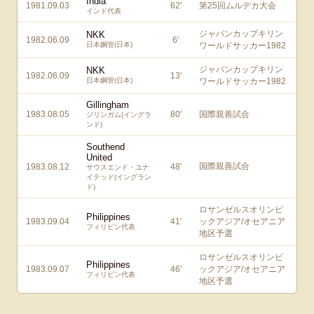
India
1981.09.03
62
'
第25回ムルデカ大会
インド代表
ジャパンカップキリン
NKK
1982.06.09
6
'
日本鋼管(日本)
ワールドサッカー1982
ジャパンカップキリン
NKK
1982.06.09
13
'
日本鋼管(日本)
ワールドサッカー1982
Gillingham
1983.08.05
80
'
国際親善試合
ジリンガム(イングラ
ンド)
Southend
United
国際親善試合
1983.08.12
48
'
サウスエンド・ユナ
イテッド(イングラン
ド)
ロサンゼルスオリンピ
Philippines
1983.09.04
41
'
ックアジア/オセアニア
フィリピン代表
地区予選
ロサンゼルスオリンピ
Philippines
1983.09.07
46
'
ックアジア/オセアニア
フィリピン代表
地区予選