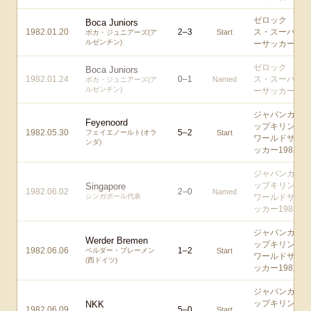
ゼロック
Boca Juniors
1982.01.20
2
–
3
ス・スーパ
Start
ボカ・ジュニアーズ(ア
ルゼンチン)
ーサッカー
ゼロック
Boca Juniors
1982.01.24
0
–
1
ス・スーパ
Named
ボカ・ジュニアーズ(ア
ルゼンチン)
ーサッカー
ジャパンカ
Feyenoord
ップキリン
1982.05.30
5
–
2
フェイエノールト(オラ
Start
ワールドサ
ンダ)
ッカー1982
ジャパンカ
ップキリン
Singapore
1982.06.02
2
–
0
Named
シンガポール代表
ワールドサ
ッカー1982
ジャパンカ
Werder Bremen
ップキリン
1982.06.06
1
–
2
ベルダー・ブレーメン
Start
ワールドサ
(西ドイツ)
ッカー1982
ジャパンカ
ップキリン
NKK
1982.06.09
5
–
0
Start