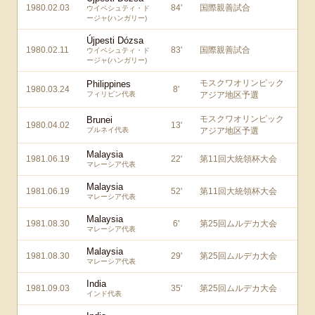
1980.02.03
84
'
国際親善試合
ウイペシュティ・ド
ージャ(ハンガリー)
Újpesti Dózsa
1980.02.11
83
'
国際親善試合
ウイペシュティ・ド
ージャ(ハンガリー)
モスクワオリンピック
Philippines
1980.03.24
8
'
フィリピン代表
アジア地区予選
モスクワオリンピック
Brunei
1980.04.02
13
'
ブルネイ代表
アジア地区予選
Malaysia
1981.06.19
22
'
第11回大統領杯大会
マレーシア代表
Malaysia
1981.06.19
52
'
第11回大統領杯大会
マレーシア代表
Malaysia
1981.08.30
6
'
第25回ムルデカ大会
マレーシア代表
Malaysia
1981.08.30
29
'
第25回ムルデカ大会
マレーシア代表
India
1981.09.03
35
'
第25回ムルデカ大会
インド代表