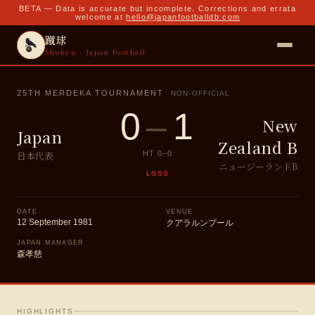
BETA — Data is accurate but incomplete. Corrections and errata
welcome at
hello@japanfootballdb.com
蹴球
Shukyu · Japan Football
25TH MERDEKA TOURNAMENT
NON-OFFICIAL
0
–
1
New
Japan
Zealand B
日本代表
HT
0
–
0
ニュージーランドB
LOSS
DATE
VENUE
12 September 1981
クアラルンプール
JAPAN MANAGER
森孝慈
HIGHLIGHTS