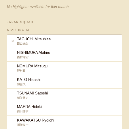
No highlights available for this match.
JAPAN SQUAD
STARTING XI
TAGUCHI Mitsuhisa
GK
田口光久
NISHIMURA Akihiro
西村昭宏
NOMURA Mitsugu
野村貢
KATO Hisashi
加藤久
TSUNAMI Satoshi
都並敏史
MAEDA Hideki
前田秀樹
KAWAKATSU Ryoichi
川勝良一