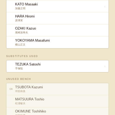
KATO Masaaki
↓
加藤正明
HARA Hiromi
原博実
OZAKI Kazuo
尾崎加寿夫
YOKOYAMA Masafumi
横山正文
SUBSTITUTES USED
TEZUKA Satoshi
↑
手塚聡
UNUSED BENCH
TSUBOTA Kazumi
GK
坪田和美
MATSUURA Toshio
松浦敏夫
OKIMUNE Toshihiko