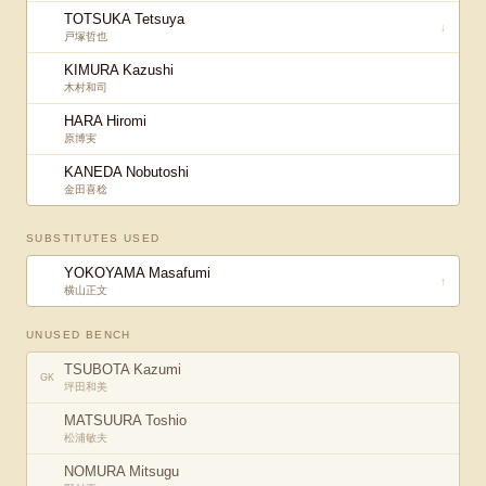
TOTSUKA Tetsuya
↓
戸塚哲也
KIMURA Kazushi
木村和司
HARA Hiromi
原博実
KANEDA Nobutoshi
金田喜稔
SUBSTITUTES USED
YOKOYAMA Masafumi
↑
横山正文
UNUSED BENCH
TSUBOTA Kazumi
GK
坪田和美
MATSUURA Toshio
松浦敏夫
NOMURA Mitsugu