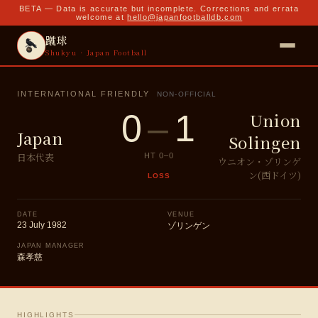
BETA — Data is accurate but incomplete. Corrections and errata
welcome at
hello@japanfootballdb.com
蹴球
Shukyu · Japan Football
INTERNATIONAL FRIENDLY
NON-OFFICIAL
0
–
1
Union
Japan
Solingen
日本代表
HT
0
–
0
ウニオン・ゾリンゲ
ン(西ドイツ)
LOSS
DATE
VENUE
23 July 1982
ゾリンゲン
JAPAN MANAGER
森孝慈
HIGHLIGHTS