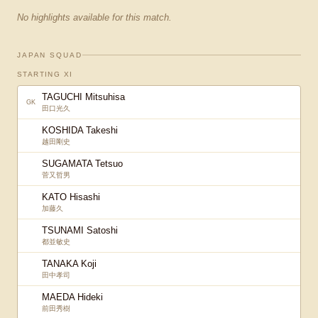
No highlights available for this match.
JAPAN SQUAD
STARTING XI
TAGUCHI Mitsuhisa
GK
田口光久
KOSHIDA Takeshi
越田剛史
SUGAMATA Tetsuo
菅又哲男
KATO Hisashi
加藤久
TSUNAMI Satoshi
都並敏史
TANAKA Koji
田中孝司
MAEDA Hideki
前田秀樹