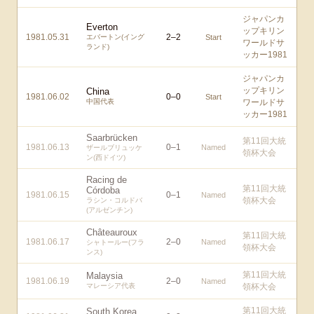
ジャパンカ
Everton
ップキリン
1981.05.31
2
–
2
エバートン(イング
Start
ワールドサ
ランド)
ッカー1981
ジャパンカ
ップキリン
China
1981.06.02
0
–
0
Start
中国代表
ワールドサ
ッカー1981
Saarbrücken
第11回大統
1981.06.13
0
–
1
Named
ザールブリュッケ
領杯大会
ン(西ドイツ)
Racing de
第11回大統
Córdoba
1981.06.15
0
–
1
Named
領杯大会
ラシン・コルドバ
(アルゼンチン)
Châteauroux
第11回大統
1981.06.17
2
–
0
Named
シャトールー(フラ
領杯大会
ンス)
第11回大統
Malaysia
1981.06.19
2
–
0
Named
マレーシア代表
領杯大会
第11回大統
South Korea