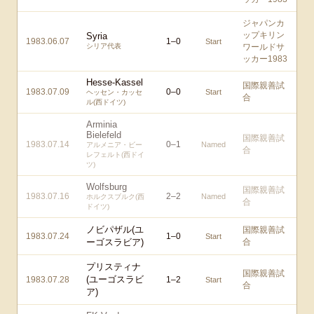
ジャパンカ
ップキリン
Syria
1983.06.07
1
–
0
Start
シリア代表
ワールドサ
ッカー1983
Hesse-Kassel
国際親善試
1983.07.09
0
–
0
Start
ヘッセン・カッセ
合
ル(西ドイツ)
Arminia
Bielefeld
国際親善試
1983.07.14
0
–
1
Named
アルメニア・ビー
合
レフェルト(西ドイ
ツ)
Wolfsburg
国際親善試
1983.07.16
2
–
2
Named
ホルクスブルク(西
合
ドイツ)
ノビパザル(ユ
国際親善試
1983.07.24
1
–
0
Start
ーゴスラビア)
合
プリスティナ
国際親善試
(ユーゴスラビ
1983.07.28
1
–
2
Start
合
ア)