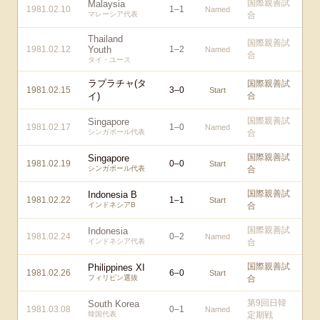
国際親善試
Malaysia
1981.02.10
1
–
1
Named
マレーシア代表
合
Thailand
国際親善試
1981.02.12
Youth
1
–
2
Named
合
タイ・ユース
ラプラチャ(タ
国際親善試
1981.02.15
3
–
0
Start
イ)
合
国際親善試
Singapore
1981.02.17
1
–
0
Named
シンガポール代表
合
国際親善試
Singapore
1981.02.19
0
–
0
Start
シンガポール代表
合
国際親善試
Indonesia B
1981.02.22
1
–
1
Start
インドネシアB
合
国際親善試
Indonesia
1981.02.24
0
–
2
Named
インドネシア代表
合
国際親善試
Philippines XI
1981.02.26
6
–
0
Start
フィリピン選抜
合
第9回日韓
South Korea
1981.03.08
0
–
1
Named
韓国代表
定期戦