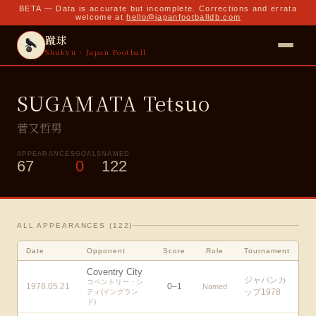
BETA — Data is accurate but incomplete. Corrections and errata
welcome at
hello@japanfootballdb.com
蹴球
Shukyu · Japan Football
SUGAMATA Tetsuo
菅又哲男
APPEARANCES
GOALS
NAMED
67
0
122
ALL APPEARANCES (
122
)
Date
Opponent
Score
Role
Tournament
Coventry City
ジャパンカ
コベントリー・シ
1978.05.21
0
–
1
Named
ップ1978
ティ(イングラン
ド)