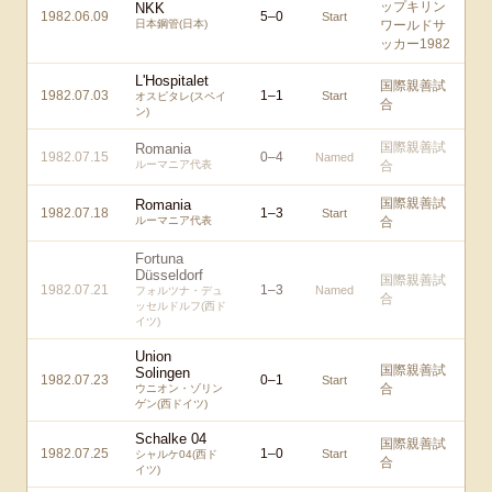
ップキリン
NKK
1982.06.09
5
–
0
Start
日本鋼管(日本)
ワールドサ
ッカー1982
L'Hospitalet
国際親善試
1982.07.03
1
–
1
Start
オスピタレ(スペイ
合
ン)
国際親善試
Romania
1982.07.15
0
–
4
Named
ルーマニア代表
合
国際親善試
Romania
1982.07.18
1
–
3
Start
ルーマニア代表
合
Fortuna
Düsseldorf
国際親善試
1982.07.21
1
–
3
Named
フォルツナ・デュ
合
ッセルドルフ(西ド
イツ)
Union
国際親善試
Solingen
1982.07.23
0
–
1
Start
合
ウニオン・ゾリン
ゲン(西ドイツ)
Schalke 04
国際親善試
1982.07.25
1
–
0
Start
シャルケ04(西ド
合
イツ)