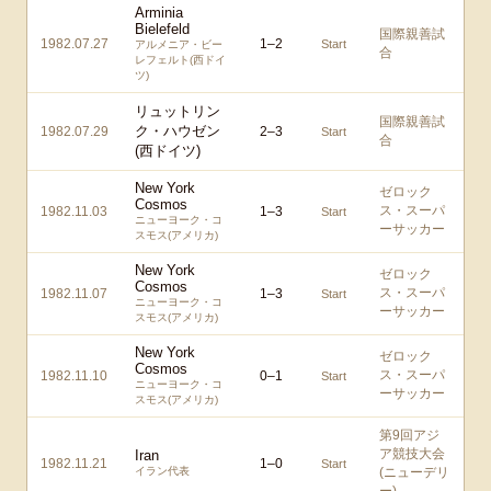
Arminia
Bielefeld
国際親善試
1982.07.27
1
–
2
Start
アルメニア・ビー
合
レフェルト(西ドイ
ツ)
リュットリン
国際親善試
ク・ハウゼン
1982.07.29
2
–
3
Start
合
(西ドイツ)
New York
ゼロック
Cosmos
ス・スーパ
1982.11.03
1
–
3
Start
ニューヨーク・コ
ーサッカー
スモス(アメリカ)
New York
ゼロック
Cosmos
ス・スーパ
1982.11.07
1
–
3
Start
ニューヨーク・コ
ーサッカー
スモス(アメリカ)
New York
ゼロック
Cosmos
ス・スーパ
1982.11.10
0
–
1
Start
ニューヨーク・コ
ーサッカー
スモス(アメリカ)
第9回アジ
ア競技大会
Iran
1982.11.21
1
–
0
Start
イラン代表
(ニューデリ