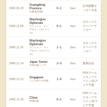
Guangdong
広州国際サ
1980.06.20
Province
0
–
1
Start
ッカー大会
広東省(中国)
Washington
ゼロックス
Diplomats
スーパーサ
1980.11.09
0
–
1
Start
ワシントン・ディ
プロマッツ(アメリ
ッカー
カ)
Washington
ゼロックス
Diplomats
スーパーサ
1980.11.24
1
–
1
Start
ワシントン・ディ
プロマッツ(アメリ
ッカー
カ)
Japan Senior
1980.12.14
2
–
3
親善試合
Start
日本代表シニア
FIFAワール
ドカップス
Singapore
1980.12.22
1
–
0
Start
シンガポール代表
ペイン'82ア
ジア予選
FIFAワール
ドカップス
China
1980.12.26
0
–
1
Start
中国代表
ペイン'82ア
ジア予選