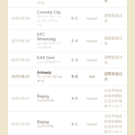
合
イツ)
Coventry City
国際親善試
コベントリー・シ
1978.08.14
0
–
2
Named
合
ティ(イングラン
ド)
KFC
国際親善試
Winterslag
1978.08.18
2
–
5
Named
合
ビンタースラッグ
(ベルギー)
国際親善試
KAA Gent
1978.08.20
2
–
3
Named
ヘント(ベルギー)
合
Antwerp
国際親善試
1978.08.22
2
–
2
Sub
アントワープ(ベル
合
ギー)
日中平和友
好条約締結
Beijing
1978.09.27
4
–
0
Named
北京市(中国)
記念日中友
好サッカー
日中平和友
好条約締結
Beijing
1978.10.03
3
–
1
Named
北京市(中国)
記念日中友
好サッカー