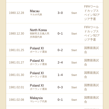
FIFAワール
ドカップス
Macau
1980.12.28
3
–
0
Start
マカオ代表
ペイン'82ア
ジア予選
FIFAワール
North Korea
ドカップス
1980.12.30
0
–
1
朝鮮民主主義人民
Start
ペイン'82ア
共和国代表
ジア予選
国際親善試
Poland XI
1981.01.25
0
–
2
Start
ポーランド選抜
合
国際親善試
Poland XI
1981.01.27
2
–
4
Start
ポーランド選抜
合
国際親善試
Poland XI
1981.01.30
1
–
4
Start
ポーランド選抜
合
国際親善試
Poland XI
1981.02.01
0
–
3
Start
ポーランド選抜
合
国際親善試
Malaysia
1981.02.08
0
–
1
Start
マレーシア代表
合