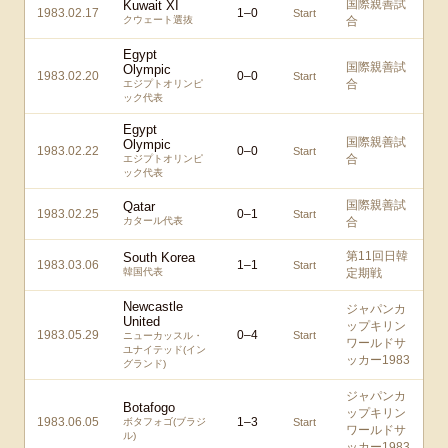
国際親善試
Kuwait XI
1983.02.17
1
–
0
Start
クウェート選抜
合
Egypt
国際親善試
Olympic
1983.02.20
0
–
0
Start
合
エジプトオリンピ
ック代表
Egypt
国際親善試
Olympic
1983.02.22
0
–
0
Start
合
エジプトオリンピ
ック代表
国際親善試
Qatar
1983.02.25
0
–
1
Start
カタール代表
合
第11回日韓
South Korea
1983.03.06
1
–
1
Start
韓国代表
定期戦
Newcastle
ジャパンカ
United
ップキリン
1983.05.29
0
–
4
Start
ニューカッスル・
ワールドサ
ユナイテッド(イン
ッカー1983
グランド)
ジャパンカ
Botafogo
ップキリン
1983.06.05
1
–
3
ボタフォゴ(ブラジ
Start
ワールドサ
ル)
ッカー1983