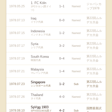
1. FC Köln
ジャパンカ
1978.05.25
1
–
1
Named
1FCケルン(西ドイ
ップ1978
ツ)
第22回ムル
Iraq
1978.07.13
0
–
0
Named
イラク代表
デカ大会
第22回ムル
Indonesia
1978.07.15
1
–
2
Named
インドネシア代表
デカ大会
第22回ムル
Syria
1978.07.17
3
–
2
Named
シリア代表
デカ大会
第22回ムル
South Korea
1978.07.19
0
–
4
Named
韓国代表
デカ大会
第22回ムル
Malaysia
1978.07.21
1
–
4
Named
マレーシア代表
デカ大会
第22回ムル
Singapore
1978.07.23
1
–
2
Sub
シンガポール代表
デカ大会
第22回ムル
Thailand
1978.07.26
4
–
0
Named
タイ代表
デカ大会
SpVgg 1903
国際親善試
1978.08.10
4
–
2
Sub
SPVGG1903(西ド