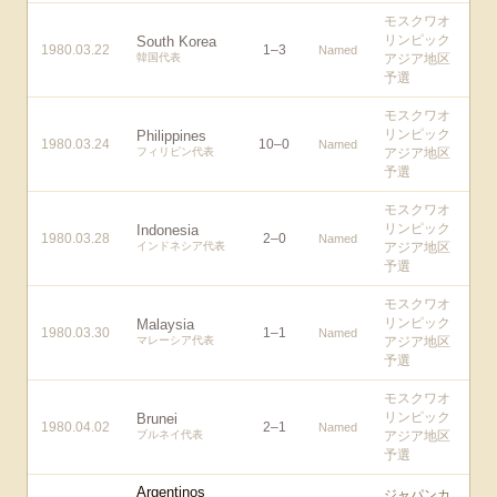
モスクワオ
リンピック
South Korea
1980.03.22
1
–
3
Named
韓国代表
アジア地区
予選
モスクワオ
リンピック
Philippines
1980.03.24
10
–
0
Named
フィリピン代表
アジア地区
予選
モスクワオ
リンピック
Indonesia
1980.03.28
2
–
0
Named
インドネシア代表
アジア地区
予選
モスクワオ
リンピック
Malaysia
1980.03.30
1
–
1
Named
マレーシア代表
アジア地区
予選
モスクワオ
リンピック
Brunei
1980.04.02
2
–
1
Named
ブルネイ代表
アジア地区
予選
Argentinos
ジャパンカ