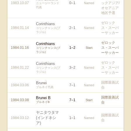
1983.10.07
0
–
1
ックアジア/
Named
ニュージーランド
代表
オセアニア
地区予選
ゼロック
Corinthians
1984.01.14
2
–
1
ス・スーパ
Named
コリンチャンス(ブ
ラジル)
ーサッカー
ゼロック
Corinthians
1984.01.16
1
–
2
ス・スーパ
Start
コリンチャンス(ブ
ラジル)
ーサッカー
ゼロック
Corinthians
1984.01.22
3
–
2
ス・スーパ
Named
コリンチャンス(ブ
ラジル)
ーサッカー
国際親善試
Brunei
1984.03.06
7
–
1
Named
ブルネイ代表
合
国際親善試
Brunei B
1984.03.08
7
–
1
Start
ブルネイB
合
ヤニタウタマ
国際親善試
(インドネシ
1984.03.12
1
–
1
Named
合
ア)