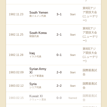
ー)
第9回アジ
ア競技大会
South Yemen
1982.11.23
3
–
1
Start
南イエメン代表
(ニューデリ
ー)
第9回アジ
ア競技大会
South Korea
1982.11.25
2
–
1
Start
韓国代表
(ニューデリ
ー)
第9回アジ
ア競技大会
Iraq
1982.11.28
0
–
1
Start
イラク代表
(ニューデリ
ー)
Syrian Army
国際親善試
1983.02.09
XI
2
–
0
Start
合
シリア軍選抜
国際親善試
Syria
1983.02.12
2
–
2
Start
シリア代表
合
国際親善試
Kuwait XI
1983.02.15
0
–
0
Named
クウェート選抜
合