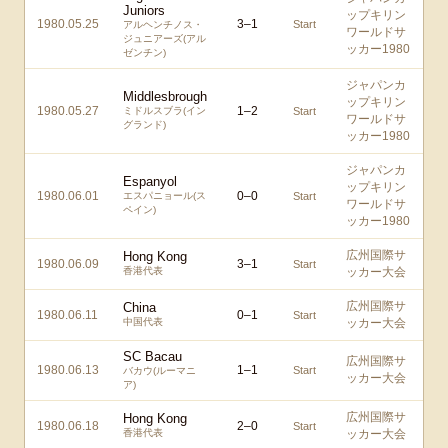
Juniors
ップキリン
1980.05.25
3
–
1
Start
アルヘンチノス・
ワールドサ
ジュニアーズ(アル
ッカー1980
ゼンチン)
ジャパンカ
Middlesbrough
ップキリン
1980.05.27
1
–
2
ミドルスブラ(イン
Start
ワールドサ
グランド)
ッカー1980
ジャパンカ
Espanyol
ップキリン
1980.06.01
0
–
0
エスパニョール(ス
Start
ワールドサ
ペイン)
ッカー1980
広州国際サ
Hong Kong
1980.06.09
3
–
1
Start
香港代表
ッカー大会
広州国際サ
China
1980.06.11
0
–
1
Start
中国代表
ッカー大会
SC Bacau
広州国際サ
1980.06.13
1
–
1
Start
バカウ(ルーマニ
ッカー大会
ア)
広州国際サ
Hong Kong
1980.06.18
2
–
0
Start
香港代表
ッカー大会