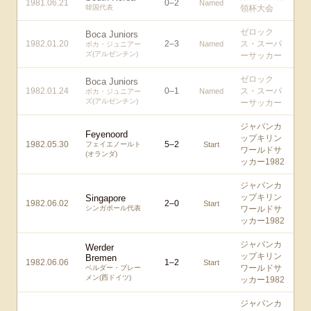
1981.06.21
0
–
2
Named
韓国代表
領杯大会
ゼロック
Boca Juniors
1982.01.20
2
–
3
ス・スーパ
Named
ボカ・ジュニアー
ズ(アルゼンチン)
ーサッカー
ゼロック
Boca Juniors
1982.01.24
0
–
1
ス・スーパ
Named
ボカ・ジュニアー
ズ(アルゼンチン)
ーサッカー
ジャパンカ
Feyenoord
ップキリン
1982.05.30
5
–
2
フェイエノールト
Start
ワールドサ
(オランダ)
ッカー1982
ジャパンカ
ップキリン
Singapore
1982.06.02
2
–
0
Start
シンガポール代表
ワールドサ
ッカー1982
ジャパンカ
Werder
ップキリン
Bremen
1982.06.06
1
–
2
Start
ワールドサ
ベルダー・ブレー
メン(西ドイツ)
ッカー1982
ジャパンカ