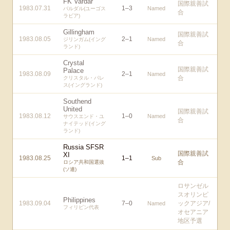
FK Vardar
国際親善試
1983.07.31
1
–
3
Named
バルダル(ユーゴス
合
ラビア)
Gillingham
国際親善試
1983.08.05
2
–
1
Named
ジリンガム(イング
合
ランド)
Crystal
国際親善試
Palace
1983.08.09
2
–
1
Named
合
クリスタル・パレ
ス(イングランド)
Southend
United
国際親善試
1983.08.12
1
–
0
Named
サウスエンド・ユ
合
ナイテッド(イング
ランド)
Russia SFSR
国際親善試
XI
1983.08.25
1
–
1
Sub
合
ロシア共和国選抜
(ソ連)
ロサンゼル
スオリンピ
Philippines
1983.09.04
7
–
0
ックアジア/
Named
フィリピン代表
オセアニア
地区予選