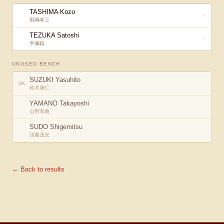
TASHIMA Kozo
↑
田嶋幸三
TEZUKA Satoshi
↑
手塚聡
UNUSED BENCH
SUZUKI Yasuhito
GK
鈴木康仁
YAMANO Takayoshi
山野孝義
SUDO Shigemitsu
須藤茂光
← Back to results