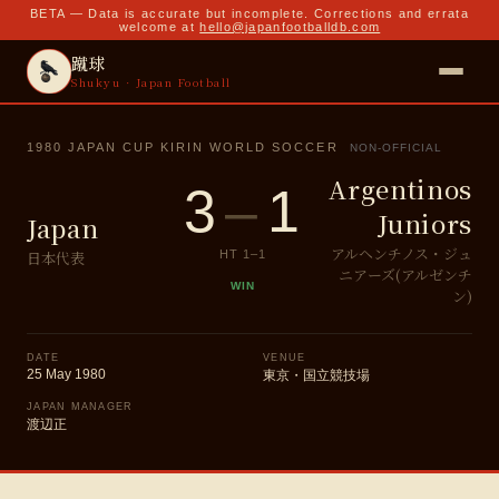
BETA — Data is accurate but incomplete. Corrections and errata
welcome at
hello@japanfootballdb.com
蹴球
Shukyu · Japan Football
1980 JAPAN CUP KIRIN WORLD SOCCER
NON-OFFICIAL
Argentinos
3
–
1
Juniors
Japan
アルヘンチノス・ジュ
日本代表
HT
1
–
1
ニアーズ(アルゼンチ
WIN
ン)
DATE
VENUE
25 May 1980
東京・国立競技場
JAPAN MANAGER
渡辺正