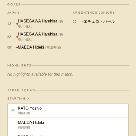
GOALS
JAPAN
ARGENTINOS JUNIORS
HASEGAWA Haruhisa
エチェコ・パール
(
長
22
'
12
'
谷川治久
)
HASEGAWA Haruhisa
(
長
82
'
谷川治久
)
MAEDA Hideki
89
'
(
前田秀樹
)
HIGHLIGHTS
No highlights available for this match.
JAPAN SQUAD
STARTING XI
KATO Yoshio
GK
加藤好男
MAEDA Hideki
前田秀樹