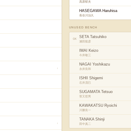
高原郁夫
HASEGAWA Haruhisa
長谷川治久
UNUSED BENCH
SETA Tatsuhiko
GK
瀬田龍彦
IMAI Keizo
今井敬三
NAGAI Yoshikazu
↓
永井良和
ISHII Shigemi
石井茂巳
SUGAMATA Tetsuo
菅又哲男
KAWAKATSU Ryoichi
川勝良一
TANAKA Shinji
↓
田中真二