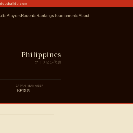
nfootballdb.com
ults
Players
Records
Rankings
Tournaments
About
Philippines
フィリピン代表
JAPAN MANAGER
)
下村幸男