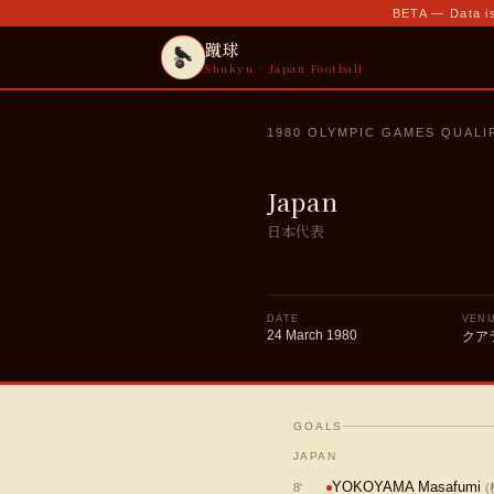
BETA — Data is
蹴球
Shukyu · Japan Football
1980 OLYMPIC GAMES QUALI
Japan
日本代表
DATE
VEN
24 March 1980
クア
GOALS
JAPAN
YOKOYAMA Masafumi
8
'
(