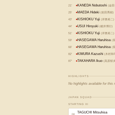
KANEDA Nobutoshi
21
'
(
金田
MAEDA Hideki
25
'
(
前田秀樹
)
KISHIOKU Yuji
43
'
(
岸奥裕二
)
USUI Hiroyuki
44
'
(
碓井博行
)
KISHIOKU Yuji
51
'
(
岸奥裕二
)
HASEGAWA Haruhisa
59
'
(
HASEGAWA Haruhisa
66
'
(
KIMURA Kazushi
82
'
(
木村和
TAKAHARA Ikuo
87
'
(
高原郁
HIGHLIGHTS
No highlights available for this
JAPAN SQUAD
STARTING XI
TAGUCHI Mitsuhisa
GK