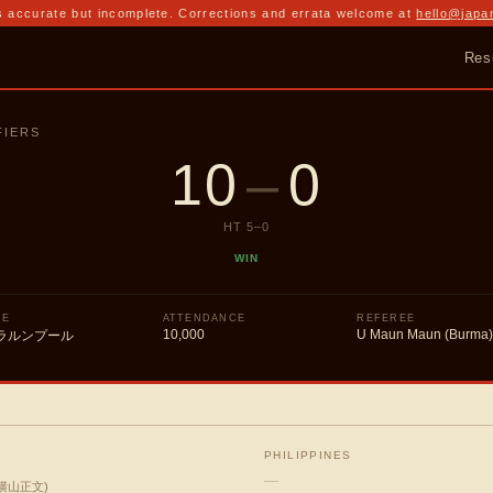
 accurate but incomplete. Corrections and errata welcome at
hello@japa
Res
FIERS
10
–
0
HT
5
–
0
WIN
UE
ATTENDANCE
REFEREE
10,000
U Maun Maun (Burma
ラルンプール
PHILIPPINES
—
横山正文
)