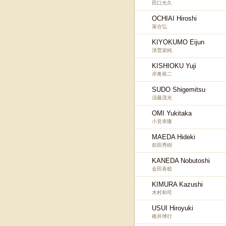
田口光久
OCHIAI Hiroshi
落合弘
KIYOKUMO Eijun
清雲栄純
KISHIOKU Yuji
岸奥裕二
SUDO Shigemitsu
須藤茂光
OMI Yukitaka
小見幸隆
MAEDA Hideki
前田秀樹
KANEDA Nobutoshi
金田喜稔
KIMURA Kazushi
木村和司
USUI Hiroyuki
碓井博行