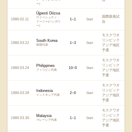
ー)
Újpesti Dózsa
国際親善試
ウイペシュティ・
1980.02.11
1
–
1
Start
合
ドージャ(ハンガリ
ー)
モスクワオ
リンピック
South Korea
1980.03.22
1
–
3
Start
韓国代表
アジア地区
予選
モスクワオ
リンピック
Philippines
1980.03.24
10
–
0
Start
フィリピン代表
アジア地区
予選
モスクワオ
リンピック
Indonesia
1980.03.28
2
–
0
Start
インドネシア代表
アジア地区
予選
モスクワオ
リンピック
Malaysia
1980.03.30
1
–
1
Start
マレーシア代表
アジア地区
予選