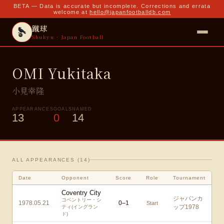
BETA — Data is accurate but incomplete. Corrections and errata
welcome at
hello@japanfootballdb.com
蹴球
Shukyu · Japan Football
OMI Yukitaka
小見幸隆
APPEARANCES
GOALS
NAMED
13
0
14
ALL APPEARANCES (
14
)
Date
Opponent
Score
Role
Tournament
Coventry City
ジャパンカ
コベントリー・シ
1978.05.21
0
–
1
Start
ップ1978
ティ(イングラン
ド)