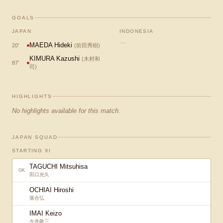
GOALS
JAPAN
INDONESIA
—
MAEDA Hideki
20
'
(
前田秀樹
)
KIMURA Kazushi
(
木村和
87
'
司
)
HIGHLIGHTS
No highlights available for this match.
JAPAN SQUAD
STARTING XI
TAGUCHI Mitsuhisa
GK
田口光久
OCHIAI Hiroshi
落合弘
IMAI Keizo
今井敬三