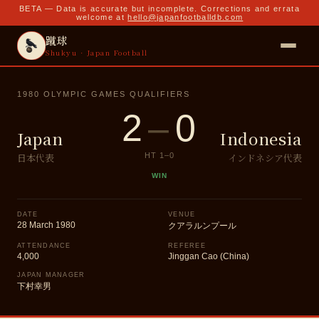
BETA — Data is accurate but incomplete. Corrections and errata
welcome at
hello@japanfootballdb.com
蹴球
Shukyu · Japan Football
1980 OLYMPIC GAMES QUALIFIERS
2
–
0
Japan
Indonesia
日本代表
インドネシア代表
HT
1
–
0
WIN
DATE
VENUE
28 March 1980
クアラルンプール
ATTENDANCE
REFEREE
4,000
Jinggan Cao (China)
JAPAN MANAGER
下村幸男