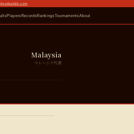
nfootballdb.com
ults
Players
Records
Rankings
Tournaments
About
Malaysia
マレーシア代表