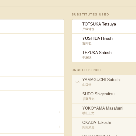
SUBSTITUTES USED
TOTSUKA Tetsuya
戸塚哲也
YOSHIDA Hiroshi
吉田弘
TEZUKA Satoshi
手塚聡
UNUSED BENCH
YAMAGUCHI Satoshi
GK
山口悟
SUDO Shigemitsu
須藤茂光
YOKOYAMA Masafumi
↓
横山正文
OKADA Takeshi
↓
岡田武史