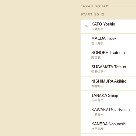
JAPAN SQUAD
STARTING XI
KATO Yoshio
GK
加藤好男
MAEDA Hideki
前田秀樹
SONOBE Tsutomu
園部勉
SUGAMATA Tetsuo
菅又哲男
NISHIMURA Akihiro
西村昭宏
TANAKA Shinji
田中真二
KAWAKATSU Ryoichi
川勝良一
KANEDA Nobutoshi
金田喜稔