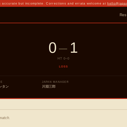
 accurate but incomplete. Corrections and errata welcome at
hello@japa
Res
0
–
1
HT
0
–
0
LOSS
UE
JAPAN MANAGER
ンタン
川淵三郎
 match.