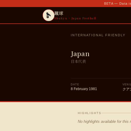
BETA — Data is
蹴球
Shukyu · Japan Football
INTERNATIONAL FRIENDLY
Japan
日本代表
DATE
VEN
8 February 1981
クア
HIGHLIGHTS
No highlights available for this