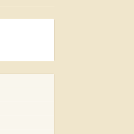
↑
↑
↑