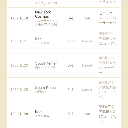
ーサッカー
スモス(アメリカ)
New York
ゼロック
Cosmos
ス・スーパ
1982.11.10
0
–
1
Sub
ニューヨーク・コ
ーサッカー
スモス(アメリカ)
第9回アジ
ア競技大会
Iran
1982.11.21
1
–
0
Named
イラン代表
(ニューデリ
ー)
第9回アジ
ア競技大会
South Yemen
1982.11.23
3
–
1
Named
南イエメン代表
(ニューデリ
ー)
第9回アジ
ア競技大会
South Korea
1982.11.25
2
–
1
Named
韓国代表
(ニューデリ
ー)
第9回アジ
ア競技大会
Iraq
1982.11.28
0
–
1
Sub
イラク代表
(ニューデリ
ー)