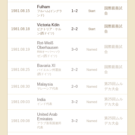
Fulham
国際親善試
1981.08.15
1
–
2
Start
フルハム(イングラ
合
ンド)
Victoria Köln
国際親善試
1981.08.18
2
–
2
Start
ビクトリア・ケル
合
ン(西ドイツ)
Rot-Weiß
国際親善試
Oberhausen
1981.08.19
3
–
0
Named
合
RWオーバーハウ
ゼン(西ドイツ)
Bavaria XI
国際親善試
1981.08.25
2
–
2
Named
バイエルン州選抜
合
(西ドイツ)
第25回ムル
Malaysia
1981.08.30
2
–
0
Named
マレーシア代表
デカ大会
第25回ムル
India
1981.09.03
3
–
2
Named
インド代表
デカ大会
United Arab
第25回ムル
Emirates
1981.09.08
3
–
2
Named
デカ大会
アラブ首長国連邦
代表