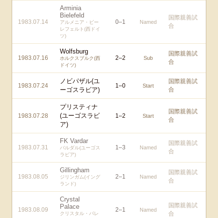
Arminia
Bielefeld
国際親善試
1983.07.14
0
–
1
Named
アルメニア・ビー
合
レフェルト(西ドイ
ツ)
Wolfsburg
国際親善試
1983.07.16
2
–
2
Sub
ホルクスブルク(西
合
ドイツ)
ノビパザル(ユ
国際親善試
1983.07.24
1
–
0
Start
ーゴスラビア)
合
プリスティナ
国際親善試
(ユーゴスラビ
1983.07.28
1
–
2
Start
合
ア)
FK Vardar
国際親善試
1983.07.31
1
–
3
Named
バルダル(ユーゴス
合
ラビア)
Gillingham
国際親善試
1983.08.05
2
–
1
Named
ジリンガム(イング
合
ランド)
Crystal
国際親善試
Palace
1983.08.09
2
–
1
Named
合
クリスタル・パレ