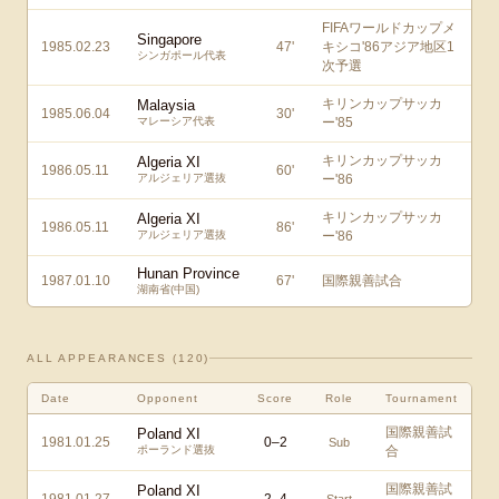
FIFAワールドカップメ
Singapore
1985.02.23
47
'
キシコ'86アジア地区1
シンガポール代表
次予選
キリンカップサッカ
Malaysia
1985.06.04
30
'
マレーシア代表
ー'85
キリンカップサッカ
Algeria XI
1986.05.11
60
'
アルジェリア選抜
ー'86
キリンカップサッカ
Algeria XI
1986.05.11
86
'
アルジェリア選抜
ー'86
Hunan Province
1987.01.10
67
'
国際親善試合
湖南省(中国)
ALL APPEARANCES (
120
)
Date
Opponent
Score
Role
Tournament
国際親善試
Poland XI
1981.01.25
0
–
2
Sub
ポーランド選抜
合
国際親善試
Poland XI