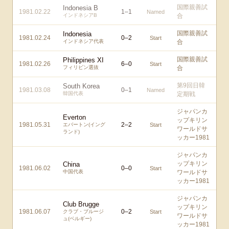
国際親善試
Indonesia B
1981.02.22
1
–
1
Named
インドネシアB
合
国際親善試
Indonesia
1981.02.24
0
–
2
Start
インドネシア代表
合
国際親善試
Philippines XI
1981.02.26
6
–
0
Start
フィリピン選抜
合
第9回日韓
South Korea
1981.03.08
0
–
1
Named
韓国代表
定期戦
ジャパンカ
Everton
ップキリン
1981.05.31
2
–
2
エバートン(イング
Start
ワールドサ
ランド)
ッカー1981
ジャパンカ
ップキリン
China
1981.06.02
0
–
0
Start
中国代表
ワールドサ
ッカー1981
ジャパンカ
Club Brugge
ップキリン
1981.06.07
0
–
2
クラブ・ブルージ
Start
ワールドサ
ュ(ベルギー)
ッカー1981