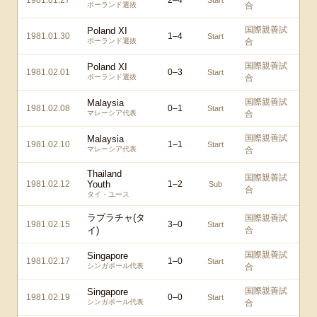
1981.01.27
2
–
4
Start
ポーランド選抜
合
国際親善試
Poland XI
1981.01.30
1
–
4
Start
ポーランド選抜
合
国際親善試
Poland XI
1981.02.01
0
–
3
Start
ポーランド選抜
合
国際親善試
Malaysia
1981.02.08
0
–
1
Start
マレーシア代表
合
国際親善試
Malaysia
1981.02.10
1
–
1
Start
マレーシア代表
合
Thailand
国際親善試
1981.02.12
Youth
1
–
2
Sub
合
タイ・ユース
ラプラチャ(タ
国際親善試
1981.02.15
3
–
0
Start
イ)
合
国際親善試
Singapore
1981.02.17
1
–
0
Start
シンガポール代表
合
国際親善試
Singapore
1981.02.19
0
–
0
Start
シンガポール代表
合