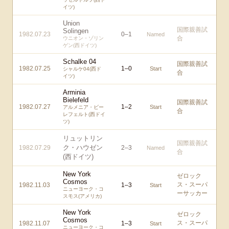
イツ)
Union
国際親善試
Solingen
1982.07.23
0
–
1
Named
合
ウニオン・ゾリン
ゲン(西ドイツ)
Schalke 04
国際親善試
1982.07.25
1
–
0
Start
シャルケ04(西ド
合
イツ)
Arminia
Bielefeld
国際親善試
1982.07.27
1
–
2
Start
アルメニア・ビー
合
レフェルト(西ドイ
ツ)
リュットリン
国際親善試
ク・ハウゼン
1982.07.29
2
–
3
Named
合
(西ドイツ)
New York
ゼロック
Cosmos
ス・スーパ
1982.11.03
1
–
3
Start
ニューヨーク・コ
ーサッカー
スモス(アメリカ)
New York
ゼロック
Cosmos
ス・スーパ
1982.11.07
1
–
3
Start
ニューヨーク・コ