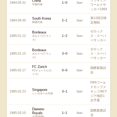
ップキリン
China
1984.05.31
1
–
0
Start
中国代表
ワールドサ
ッカー1984
第12回日韓
South Korea
1984.09.30
2
–
1
Start
韓国代表
定期戦
ゼロック
Bordeaux
1985.01.12
1
–
2
ス・スーパ
Start
ボルドー(フラン
ス)
ーサッカー
ゼロック
Bordeaux
1985.01.15
3
–
0
ス・スーパ
Start
ボルドー(フラン
ス)
ーサッカー
FC Zürich
国際親善試
1985.02.17
0
–
0
Start
FCチューリヒ(ス
合
イス)
FIFAワール
ドカップメ
Singapore
1985.02.23
3
–
1
キシコ'86ア
Start
シンガポール代表
ジア地区1
次予選
Daewoo
国際親善試
1985.03.10
Royals
1
–
1
Start
合
大宇(韓国)