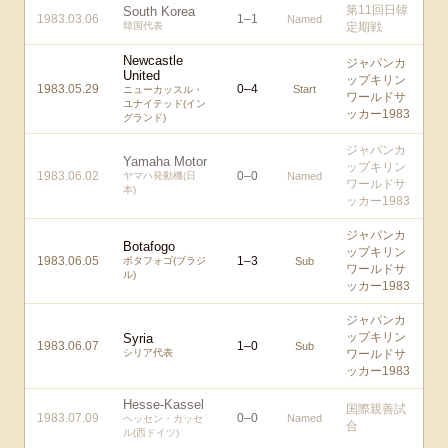
第11回日韓
South Korea
1983.03.06
1
–
1
Named
韓国代表
定期戦
Newcastle
ジャパンカ
United
ップキリン
1983.05.29
0
–
4
Start
ニューカッスル・
ワールドサ
ユナイテッド(イン
ッカー1983
グランド)
ジャパンカ
Yamaha Motor
ップキリン
1983.06.02
0
–
0
ヤマハ発動機(日
Named
ワールドサ
本)
ッカー1983
ジャパンカ
Botafogo
ップキリン
1983.06.05
1
–
3
ボタフォゴ(ブラジ
Sub
ワールドサ
ル)
ッカー1983
ジャパンカ
ップキリン
Syria
1983.06.07
1
–
0
Sub
シリア代表
ワールドサ
ッカー1983
Hesse-Kassel
国際親善試
1983.07.09
0
–
0
Named
ヘッセン・カッセ
合
ル(西ドイツ)