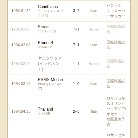
ゼロック
Corinthians
1984.01.22
3
–
2
ス・スーパ
Start
コリンチャンス(ブ
ラジル)
ーサッカー
国際親善試
Brunei
1984.03.06
7
–
1
Named
ブルネイ代表
合
国際親善試
Brunei B
1984.03.08
7
–
1
Start
ブルネイB
合
ヤニタウタマ
国際親善試
(インドネシ
1984.03.12
1
–
1
Named
合
ア)
PSMS Medan
国際親善試
1984.03.14
1
–
0
Start
PSMS(インドネシ
合
ア)
ロサンゼル
スオリンピ
ックアジア/
Thailand
1984.04.15
2
–
5
Sub
タイ代表
オセアニア
地区最終予
選
ロサンゼル