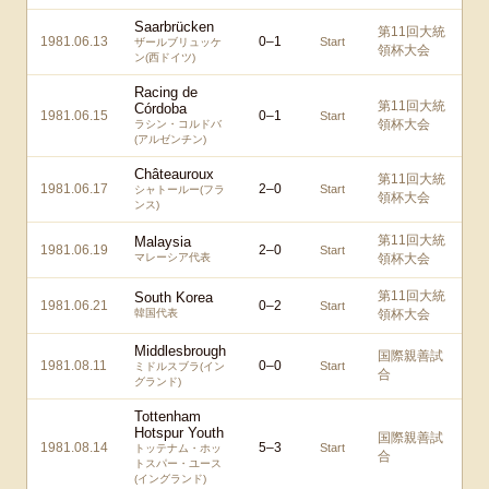
Saarbrücken
第11回大統
1981.06.13
0
–
1
Start
ザールブリュッケ
領杯大会
ン(西ドイツ)
Racing de
第11回大統
Córdoba
1981.06.15
0
–
1
Start
領杯大会
ラシン・コルドバ
(アルゼンチン)
Châteauroux
第11回大統
1981.06.17
2
–
0
Start
シャトールー(フラ
領杯大会
ンス)
第11回大統
Malaysia
1981.06.19
2
–
0
Start
マレーシア代表
領杯大会
第11回大統
South Korea
1981.06.21
0
–
2
Start
韓国代表
領杯大会
Middlesbrough
国際親善試
1981.08.11
0
–
0
Start
ミドルスブラ(イン
合
グランド)
Tottenham
Hotspur Youth
国際親善試
1981.08.14
5
–
3
Start
トッテナム・ホッ
合
トスパー・ユース
(イングランド)