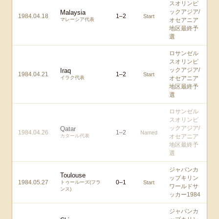
スオリンピ
ックアジア/
Malaysia
1984.04.18
1
–
2
Start
マレーシア代表
オセアニア
地区最終予
選
ロサンゼル
スオリンピ
ックアジア/
Iraq
1984.04.21
1
–
2
Start
イラク代表
オセアニア
地区最終予
選
ロサンゼル
スオリンピ
ックアジア/
Qatar
1984.04.26
1
–
2
Named
カタール代表
オセアニア
地区最終予
選
ジャパンカ
Toulouse
ップキリン
1984.05.27
0
–
1
トゥールーズ(フラ
Start
ワールドサ
ンス)
ッカー1984
ジャパンカ