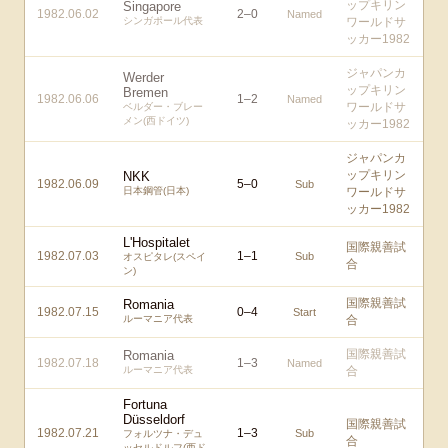
ップキリン
Singapore
1982.06.02
2
–
0
Named
シンガポール代表
ワールドサ
ッカー1982
ジャパンカ
Werder
ップキリン
Bremen
1982.06.06
1
–
2
Named
ワールドサ
ベルダー・ブレー
メン(西ドイツ)
ッカー1982
ジャパンカ
ップキリン
NKK
1982.06.09
5
–
0
Sub
日本鋼管(日本)
ワールドサ
ッカー1982
L'Hospitalet
国際親善試
1982.07.03
1
–
1
Sub
オスピタレ(スペイ
合
ン)
国際親善試
Romania
1982.07.15
0
–
4
Start
ルーマニア代表
合
国際親善試
Romania
1982.07.18
1
–
3
Named
ルーマニア代表
合
Fortuna
Düsseldorf
国際親善試
1982.07.21
1
–
3
Sub
フォルツナ・デュ
合
ッセルドルフ(西ド