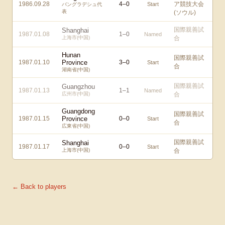
1986.09.28
4
–
0
ア競技大会
Start
バングラデシュ代
表
(ソウル)
国際親善試
Shanghai
1987.01.08
1
–
0
Named
上海市(中国)
合
Hunan
国際親善試
1987.01.10
Province
3
–
0
Start
合
湖南省(中国)
国際親善試
Guangzhou
1987.01.13
1
–
1
Named
広州市(中国)
合
Guangdong
国際親善試
1987.01.15
Province
0
–
0
Start
合
広東省(中国)
国際親善試
Shanghai
1987.01.17
0
–
0
Start
上海市(中国)
合
← Back to players