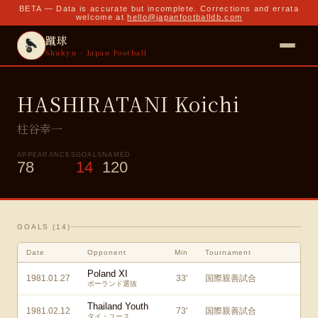
BETA — Data is accurate but incomplete. Corrections and errata
welcome at
hello@japanfootballdb.com
蹴球
Shukyu · Japan Football
HASHIRATANI Koichi
柱谷幸一
APPEARANCES
GOALS
NAMED
78
14
120
GOALS (
14
)
Date
Opponent
Min
Tournament
Poland XI
1981.01.27
33
'
国際親善試合
ポーランド選抜
Thailand Youth
1981.02.12
73
'
国際親善試合
タイ・ユース