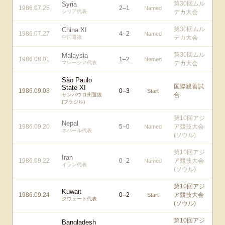
第30回ムル
Syria
1986.07.25
2
–
1
Named
シリア代表
デカ大会
第30回ムル
China XI
1986.07.27
4
–
2
Named
中国選抜
デカ大会
第30回ムル
Malaysia
1986.08.01
1
–
2
Named
マレーシア代表
デカ大会
São Paulo
国際親善試
State XI
1986.09.08
0
–
3
Start
合
サンパウロ州選抜
(ブラジル)
第10回アジ
Nepal
1986.09.20
5
–
0
ア競技大会
Named
ネパール代表
(ソウル)
第10回アジ
Iran
1986.09.22
0
–
2
ア競技大会
Named
イラン代表
(ソウル)
第10回アジ
Kuwait
1986.09.24
0
–
2
ア競技大会
Start
クウェート代表
(ソウル)
第10回アジ
Bangladesh