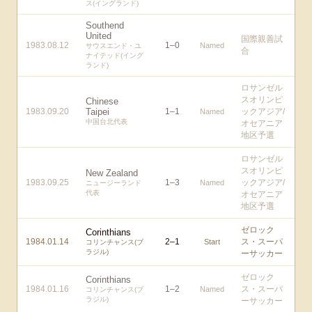
ス(イングランド)
Southend
United
国際親善試
1983.08.12
1
–
0
Named
サウスエンド・ユ
合
ナイテッド(イング
ランド)
ロサンゼル
スオリンピ
Chinese
1983.09.20
Taipei
1
–
1
ックアジア/
Named
中国台北代表
オセアニア
地区予選
ロサンゼル
スオリンピ
New Zealand
1983.09.25
1
–
3
ックアジア/
Named
ニュージーランド
代表
オセアニア
地区予選
ゼロック
Corinthians
1984.01.14
2
–
1
ス・スーパ
Start
コリンチャンス(ブ
ラジル)
ーサッカー
ゼロック
Corinthians
1984.01.16
1
–
2
ス・スーパ
Named
コリンチャンス(ブ
ラジル)
ーサッカー