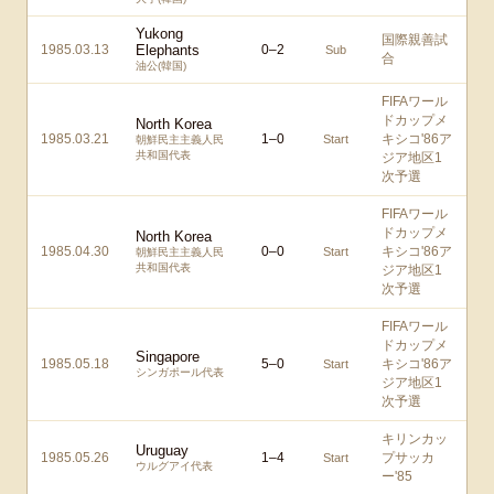
Yukong
国際親善試
1985.03.13
Elephants
0
–
2
Sub
合
油公(韓国)
FIFAワール
ドカップメ
North Korea
1985.03.21
1
–
0
キシコ'86ア
Start
朝鮮民主主義人民
共和国代表
ジア地区1
次予選
FIFAワール
ドカップメ
North Korea
1985.04.30
0
–
0
キシコ'86ア
Start
朝鮮民主主義人民
共和国代表
ジア地区1
次予選
FIFAワール
ドカップメ
Singapore
1985.05.18
5
–
0
キシコ'86ア
Start
シンガポール代表
ジア地区1
次予選
キリンカッ
Uruguay
1985.05.26
1
–
4
プサッカ
Start
ウルグアイ代表
ー'85