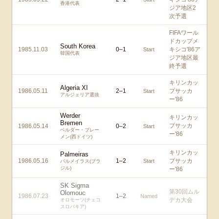
香港代表
ジア地区2
次予選
FIFAワール
ドカップメ
South Korea
1985.11.03
0
–
1
キシコ'86ア
Start
韓国代表
ジア地区最
終予選
キリンカッ
Algeria XI
1986.05.11
2
–
1
プサッカ
Start
アルジェリア選抜
ー'86
Werder
キリンカッ
Bremen
プサッカ
1986.05.14
0
–
2
Start
ベルダー・ブレー
ー'86
メン(西ドイツ)
キリンカッ
Palmeiras
1986.05.16
1
–
2
プサッカ
Start
パルメイラス(ブラ
ジル)
ー'86
SK Sigma
第30回ムル
Olomouc
1986.07.23
1
–
2
Named
デカ大会
オロモーツ(チェコ
スロバキア)