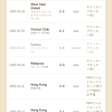
West Ham
キリンカッ
United
プサッカ
1985.05.28
2
–
2
Start
ウエストハム・ユ
ナイテッド(イング
ー'85
ランド)
キリンカッ
Yomiuri Club
1985.05.30
0
–
1
プサッカ
Start
読売クラブ(日本)
ー'85
キリンカッ
Santos
1985.06.02
1
–
4
プサッカ
Named
サントス(ブラジ
ル)
ー'85
キリンカッ
Malaysia
1985.06.04
3
–
0
プサッカ
Start
マレーシア代表
ー'85
FIFAワール
ドカップメ
Hong Kong
1985.08.11
3
–
0
キシコ'86ア
Start
香港代表
ジア地区2
次予選
FIFAワール
ドカップメ
Hong Kong
1985.09.22
2
–
1
キシコ'86ア
Start