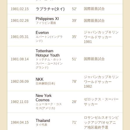
ラプラチャ(タイ)
国際親善試合
1981.02.15
52
'
Philippines XI
1981.02.26
39
'
国際親善試合
フィリピン選抜
ジャパンカップキリン
Everton
1981.05.31
35
'
エバートン(イングラ
ワールドサッカー
ンド)
1981
Tottenham
Hotspur Youth
国際親善試合
1981.08.14
51
'
トッテナム・ホット
スパー・ユース(イン
グランド)
ジャパンカップキリン
NKK
1982.06.09
78
'
ワールドサッカー
日本鋼管(日本)
1982
New York
ゼロックス・スーパー
Cosmos
1982.11.03
28
'
サッカー
ニューヨーク・コス
モス(アメリカ)
ロサンゼルスオリンピ
Thailand
1984.04.15
71
'
ックアジア/オセアニ
タイ代表
ア地区最終予選