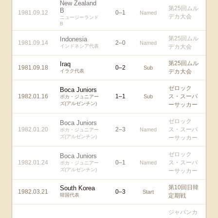
New Zealand
第25回ムル
B
1981.09.12
0
–
1
Named
デカ大会
ニュージーランド
B
第25回ムル
Indonesia
1981.09.14
2
–
0
Named
インドネシア代表
デカ大会
第25回ムル
Iraq
1981.09.18
0
–
2
Sub
イラク代表
デカ大会
ゼロック
Boca Juniors
1982.01.16
1
–
1
ス・スーパ
Sub
ボカ・ジュニアー
ズ(アルゼンチン)
ーサッカー
ゼロック
Boca Juniors
1982.01.20
2
–
3
ス・スーパ
Named
ボカ・ジュニアー
ズ(アルゼンチン)
ーサッカー
ゼロック
Boca Juniors
1982.01.24
0
–
1
ス・スーパ
Named
ボカ・ジュニアー
ズ(アルゼンチン)
ーサッカー
第10回日韓
South Korea
1982.03.21
0
–
3
Start
韓国代表
定期戦
ジャパンカ