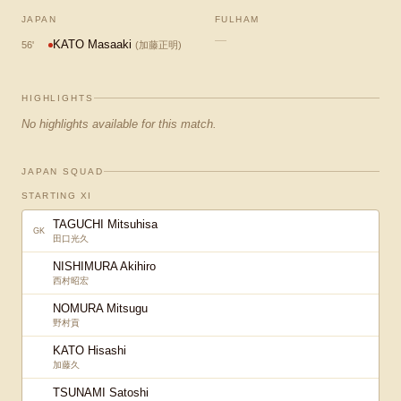
JAPAN
FULHAM
—
KATO Masaaki
56
'
(
加藤正明
)
HIGHLIGHTS
No highlights available for this match.
JAPAN SQUAD
STARTING XI
TAGUCHI Mitsuhisa
GK
田口光久
NISHIMURA Akihiro
西村昭宏
NOMURA Mitsugu
野村貢
KATO Hisashi
加藤久
TSUNAMI Satoshi