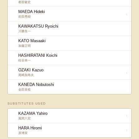
都並敏史
MAEDA Hideki
↓
前田秀樹
KAWAKATSU Ryoichi
川勝良一
KATO Masaaki
加藤正明
HASHIRATANI Koichi
柱谷幸一
OZAKI Kazuo
↓
尾崎加寿夫
KANEDA Nobutoshi
金田喜稔
SUBSTITUTES USED
KAZAMA Yahiro
↑
風間八宏
HARA Hiromi
↑
原博実