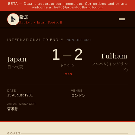
BETA — Data is accurate but incomplete. Corrections and errata
welcome at
hello@japanfootballdb.com
蹴球
Shukyu · Japan Football
INTERNATIONAL FRIENDLY
NON-OFFICIAL
1
–
2
Fulham
Japan
フルハム(イングラン
日本代表
HT
0
–
0
ド)
LOSS
DATE
VENUE
15 August 1981
ロンドン
JAPAN MANAGER
森孝慈
GOALS