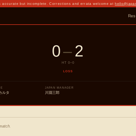
 accurate but incomplete. Corrections and errata welcome at
hello@japa
Res
0
–
2
HT
0
–
0
LOSS
UE
JAPAN MANAGER
カルタ
川淵三郎
 match.