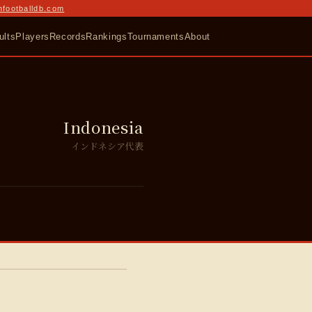
nfootballdb.com
ults
Players
Records
Rankings
Tournaments
About
Indonesia
インドネシア代表