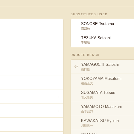
SUBSTITUTES USED
SONOBE Tsutomu
園部勉
TEZUKA Satoshi
手塚聡
UNUSED BENCH
YAMAGUCHI Satoshi
GK
山口悟
YOKOYAMA Masafumi
横山正文
SUGAMATA Tetsuo
↓
菅又哲男
YAMAMOTO Masakuni
↓
山本昌邦
KAWAKATSU Ryoichi
川勝良一