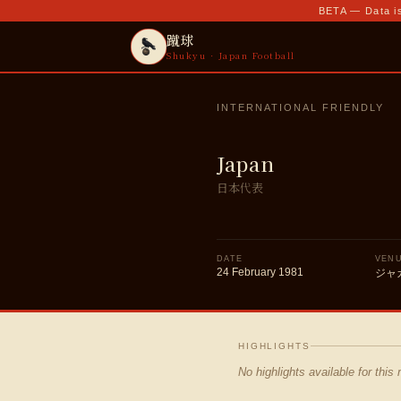
BETA — Data is
蹴球
Shukyu · Japan Football
INTERNATIONAL FRIENDLY
Japan
日本代表
DATE
VEN
24 February 1981
ジャ
HIGHLIGHTS
No highlights available for this