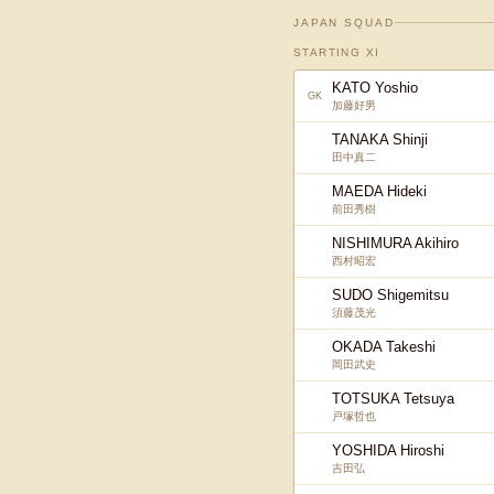
JAPAN SQUAD
STARTING XI
KATO Yoshio
GK
加藤好男
TANAKA Shinji
田中真二
MAEDA Hideki
前田秀樹
NISHIMURA Akihiro
西村昭宏
SUDO Shigemitsu
須藤茂光
OKADA Takeshi
岡田武史
TOTSUKA Tetsuya
戸塚哲也
YOSHIDA Hiroshi
吉田弘