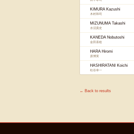
KIMURA Kazushi
木村和司
MIZUNUMA Takashi
水沼貴史
KANEDA Nobutoshi
金田喜稔
HARA Hiromi
原博実
HASHIRATANI Koichi
柱谷幸一
← Back to results