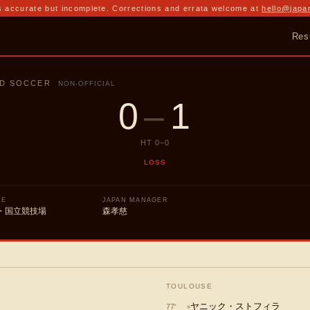
 accurate but incomplete. Corrections and errata welcome at
hello@japa
Res
LD SOCCER
NON-OFFICIAL
0
–
1
HT
0
–
0
LOSS
UE
JAPAN MANAGER
・国立競技場
森孝慈
TOULOUSE
ヤニック・ストフィラ
77
'