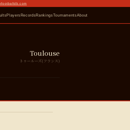
nfootballdb.com
ults
Players
Records
Rankings
Tournaments
About
Toulouse
トゥールーズ(フランス)