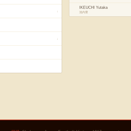
IKEUCHI Yutaka
↓
池内豊
↓