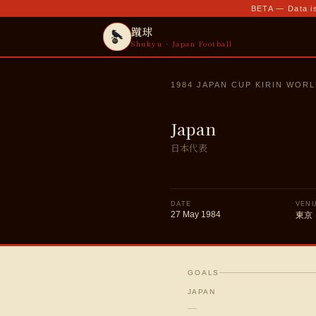
BETA — Data is
蹴球
Shukyu · Japan Football
1984 JAPAN CUP KIRIN WOR
Japan
日本代表
DATE
VEN
27 May 1984
東京
GOALS
JAPAN
—