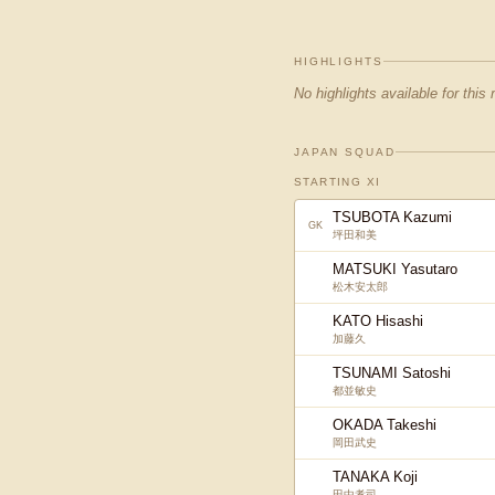
HIGHLIGHTS
No highlights available for this
JAPAN SQUAD
STARTING XI
TSUBOTA Kazumi
GK
坪田和美
MATSUKI Yasutaro
松木安太郎
KATO Hisashi
加藤久
TSUNAMI Satoshi
都並敏史
OKADA Takeshi
岡田武史
TANAKA Koji
田中孝司