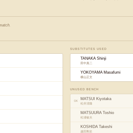
 match.
SUBSTITUTES USED
TANAKA Shinji
田中真二
YOKOYAMA Masafumi
横山正文
UNUSED BENCH
MATSUI Kiyotaka
GK
松井清隆
MATSUURA Toshio
松浦敏夫
KOSHIDA Takeshi
越田剛史