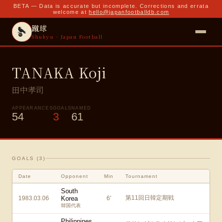
BETA — Data is accurate but incomplete. Corrections and errata
welcome at
hello@japanfootballdb.com
蹴球
Shukyu · Japan Football
TANAKA Koji
田中孝司
APPEARANCES
GOALS
NAMED
54
3
61
GOALS (
3
)
Date
Opponent
Min
Tournament
South
第11回日韓定期戦
1983.03.06
Korea
6
'
韓国代表
Philippines