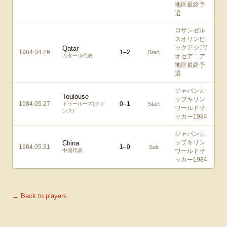
地区最終予
選
ロサンゼル
スオリンピ
ックアジア/
Qatar
1984.04.26
1
–
2
Start
カタール代表
オセアニア
地区最終予
選
ジャパンカ
Toulouse
ップキリン
1984.05.27
0
–
1
トゥールーズ(フラ
Start
ワールドサ
ンス)
ッカー1984
ジャパンカ
ップキリン
China
1984.05.31
1
–
0
Sub
中国代表
ワールドサ
ッカー1984
← Back to players