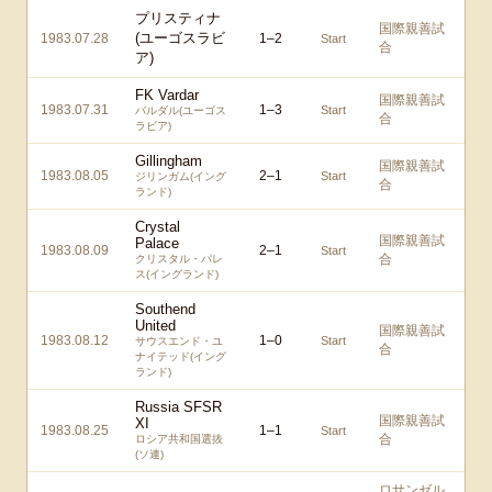
プリスティナ
国際親善試
(ユーゴスラビ
1983.07.28
1
–
2
Start
合
ア)
FK Vardar
国際親善試
1983.07.31
1
–
3
Start
バルダル(ユーゴス
合
ラビア)
Gillingham
国際親善試
1983.08.05
2
–
1
Start
ジリンガム(イング
合
ランド)
Crystal
国際親善試
Palace
1983.08.09
2
–
1
Start
合
クリスタル・パレ
ス(イングランド)
Southend
United
国際親善試
1983.08.12
1
–
0
Start
サウスエンド・ユ
合
ナイテッド(イング
ランド)
Russia SFSR
国際親善試
XI
1983.08.25
1
–
1
Start
合
ロシア共和国選抜
(ソ連)
ロサンゼル