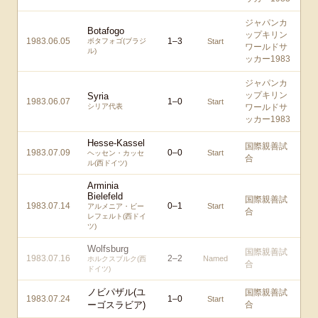
ジャパンカ
Botafogo
ップキリン
1983.06.05
1
–
3
ボタフォゴ(ブラジ
Start
ワールドサ
ル)
ッカー1983
ジャパンカ
ップキリン
Syria
1983.06.07
1
–
0
Start
シリア代表
ワールドサ
ッカー1983
Hesse-Kassel
国際親善試
1983.07.09
0
–
0
Start
ヘッセン・カッセ
合
ル(西ドイツ)
Arminia
Bielefeld
国際親善試
1983.07.14
0
–
1
Start
アルメニア・ビー
合
レフェルト(西ドイ
ツ)
Wolfsburg
国際親善試
1983.07.16
2
–
2
Named
ホルクスブルク(西
合
ドイツ)
ノビパザル(ユ
国際親善試
1983.07.24
1
–
0
Start
ーゴスラビア)
合