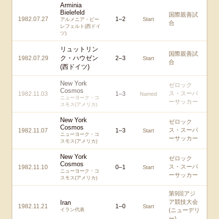
Arminia
Bielefeld
国際親善試
1982.07.27
1
–
2
Start
アルメニア・ビー
合
レフェルト(西ドイ
ツ)
リュットリン
国際親善試
ク・ハウゼン
1982.07.29
2
–
3
Start
合
(西ドイツ)
New York
ゼロック
Cosmos
ス・スーパ
1982.11.03
1
–
3
Named
ニューヨーク・コ
ーサッカー
スモス(アメリカ)
New York
ゼロック
Cosmos
ス・スーパ
1982.11.07
1
–
3
Start
ニューヨーク・コ
ーサッカー
スモス(アメリカ)
New York
ゼロック
Cosmos
ス・スーパ
1982.11.10
0
–
1
Start
ニューヨーク・コ
ーサッカー
スモス(アメリカ)
第9回アジ
ア競技大会
Iran
1982.11.21
1
–
0
Start
イラン代表
(ニューデリ
ー)