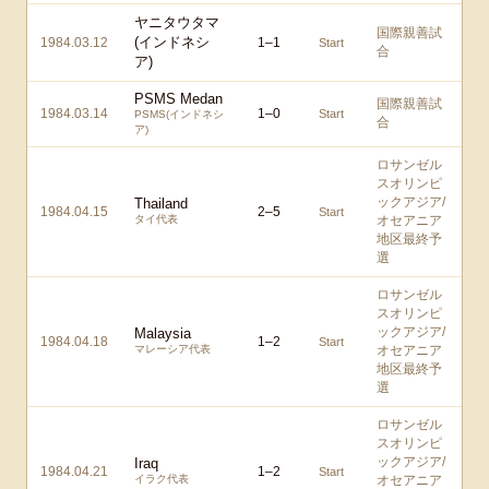
ヤニタウタマ
国際親善試
(インドネシ
1984.03.12
1
–
1
Start
合
ア)
PSMS Medan
国際親善試
1984.03.14
1
–
0
Start
PSMS(インドネシ
合
ア)
ロサンゼル
スオリンピ
ックアジア/
Thailand
1984.04.15
2
–
5
Start
タイ代表
オセアニア
地区最終予
選
ロサンゼル
スオリンピ
ックアジア/
Malaysia
1984.04.18
1
–
2
Start
マレーシア代表
オセアニア
地区最終予
選
ロサンゼル
スオリンピ
ックアジア/
Iraq
1984.04.21
1
–
2
Start
イラク代表
オセアニア