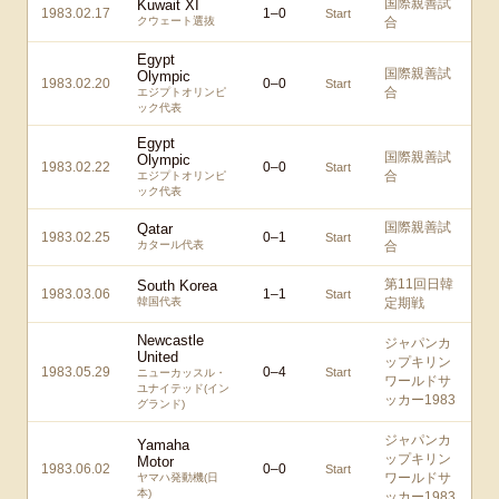
国際親善試
Kuwait XI
1983.02.17
1
–
0
Start
クウェート選抜
合
Egypt
国際親善試
Olympic
1983.02.20
0
–
0
Start
合
エジプトオリンピ
ック代表
Egypt
国際親善試
Olympic
1983.02.22
0
–
0
Start
合
エジプトオリンピ
ック代表
国際親善試
Qatar
1983.02.25
0
–
1
Start
カタール代表
合
第11回日韓
South Korea
1983.03.06
1
–
1
Start
韓国代表
定期戦
Newcastle
ジャパンカ
United
ップキリン
1983.05.29
0
–
4
Start
ニューカッスル・
ワールドサ
ユナイテッド(イン
ッカー1983
グランド)
ジャパンカ
Yamaha
ップキリン
Motor
1983.06.02
0
–
0
Start
ワールドサ
ヤマハ発動機(日
本)
ッカー1983