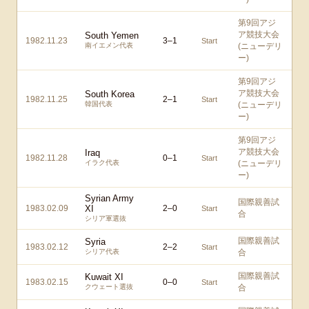
第9回アジ
ア競技大会
South Yemen
1982.11.23
3
–
1
Start
南イエメン代表
(ニューデリ
ー)
第9回アジ
ア競技大会
South Korea
1982.11.25
2
–
1
Start
韓国代表
(ニューデリ
ー)
第9回アジ
ア競技大会
Iraq
1982.11.28
0
–
1
Start
イラク代表
(ニューデリ
ー)
Syrian Army
国際親善試
1983.02.09
XI
2
–
0
Start
合
シリア軍選抜
国際親善試
Syria
1983.02.12
2
–
2
Start
シリア代表
合
国際親善試
Kuwait XI
1983.02.15
0
–
0
Start
クウェート選抜
合