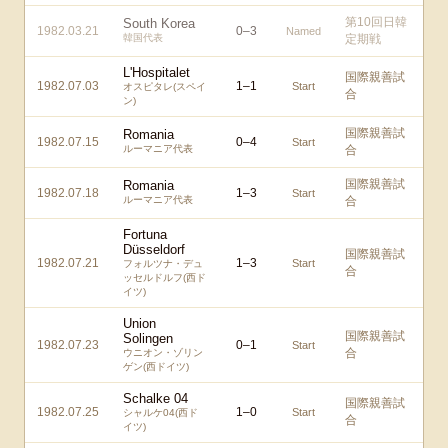
第10回日韓
South Korea
1982.03.21
0
–
3
Named
韓国代表
定期戦
L'Hospitalet
国際親善試
1982.07.03
1
–
1
Start
オスピタレ(スペイ
合
ン)
国際親善試
Romania
1982.07.15
0
–
4
Start
ルーマニア代表
合
国際親善試
Romania
1982.07.18
1
–
3
Start
ルーマニア代表
合
Fortuna
Düsseldorf
国際親善試
1982.07.21
1
–
3
Start
フォルツナ・デュ
合
ッセルドルフ(西ド
イツ)
Union
国際親善試
Solingen
1982.07.23
0
–
1
Start
合
ウニオン・ゾリン
ゲン(西ドイツ)
Schalke 04
国際親善試
1982.07.25
1
–
0
Start
シャルケ04(西ド
合
イツ)