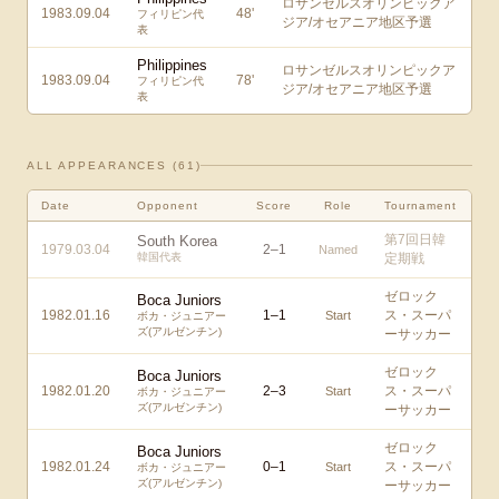
ロサンゼルスオリンピックア
1983.09.04
48
'
フィリピン代
ジア/オセアニア地区予選
表
Philippines
ロサンゼルスオリンピックア
1983.09.04
78
'
フィリピン代
ジア/オセアニア地区予選
表
ALL APPEARANCES (
61
)
Date
Opponent
Score
Role
Tournament
第7回日韓
South Korea
1979.03.04
2
–
1
Named
韓国代表
定期戦
ゼロック
Boca Juniors
1982.01.16
1
–
1
ス・スーパ
Start
ボカ・ジュニアー
ズ(アルゼンチン)
ーサッカー
ゼロック
Boca Juniors
1982.01.20
2
–
3
ス・スーパ
Start
ボカ・ジュニアー
ズ(アルゼンチン)
ーサッカー
ゼロック
Boca Juniors
1982.01.24
0
–
1
ス・スーパ
Start
ボカ・ジュニアー
ズ(アルゼンチン)
ーサッカー