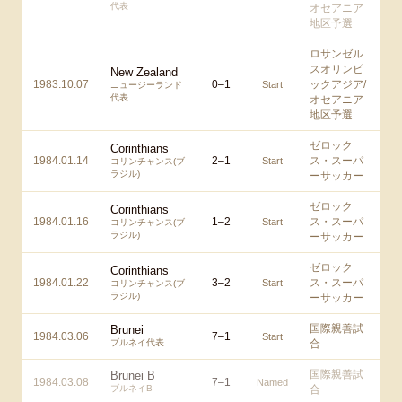
代表
オセアニア
地区予選
ロサンゼル
スオリンピ
New Zealand
1983.10.07
0
–
1
ックアジア/
Start
ニュージーランド
代表
オセアニア
地区予選
ゼロック
Corinthians
1984.01.14
2
–
1
ス・スーパ
Start
コリンチャンス(ブ
ラジル)
ーサッカー
ゼロック
Corinthians
1984.01.16
1
–
2
ス・スーパ
Start
コリンチャンス(ブ
ラジル)
ーサッカー
ゼロック
Corinthians
1984.01.22
3
–
2
ス・スーパ
Start
コリンチャンス(ブ
ラジル)
ーサッカー
国際親善試
Brunei
1984.03.06
7
–
1
Start
ブルネイ代表
合
国際親善試
Brunei B
1984.03.08
7
–
1
Named
ブルネイB
合