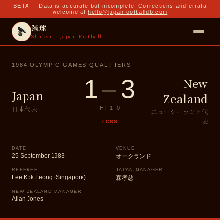
BETA — Data is accurate but incomplete. Corrections and errata
welcome at
hello@japanfootballdb.com
蹴球
Shukyu · Japan Football
1984 OLYMPIC GAMES QUALIFIERS
1
–
3
New
Japan
Zealand
日本代表
HT
1
–
0
ニュージーランド代
表
LOSS
DATE
VENUE
25 September 1983
オークランド
REFEREE
JAPAN MANAGER
Lee Kok Leong (Singapore)
森孝慈
NEW ZEALAND MANAGER
Allan Jones