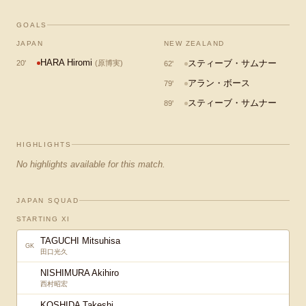
GOALS
JAPAN
NEW ZEALAND
HARA Hiromi
スティーブ・サムナー
20
'
(
原博実
)
62
'
アラン・ボース
79
'
スティーブ・サムナー
89
'
HIGHLIGHTS
No highlights available for this match.
JAPAN SQUAD
STARTING XI
TAGUCHI Mitsuhisa
GK
田口光久
NISHIMURA Akihiro
西村昭宏
KOSHIDA Takeshi