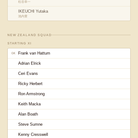
柱谷幸一
IKEUCHI Yutaka
池内豊
NEW ZEALAND
SQUAD
STARTING XI
Frank van Hattum
GK
Adrian Elrick
Ceri Evans
Ricky Herbert
Ron Armstrong
Keith Macka
Alan Boath
Steve Sumne
Kenny Cresswell