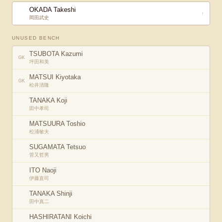
OKADA Takeshi
↑
岡田武史
UNUSED BENCH
TSUBOTA Kazumi
GK
坪田和美
MATSUI Kiyotaka
GK
松井清隆
TANAKA Koji
田中孝司
MATSUURA Toshio
松浦敏夫
SUGAMATA Tetsuo
菅又哲男
ITO Naoji
伊藤直司
TANAKA Shinji
田中真二
HASHIRATANI Koichi